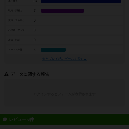
13
運・確率
7
戦略・判断力
0
交渉・立ち回り
0
心理戦・ブラフ
0
攻防・戦闘
4
アート・外見
似たプレイ感のゲームを探す→
データに関する報告
ログインするとフォームが表示されます
レビュー 6件