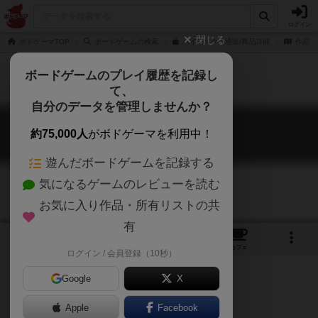
ログイン
閉じる
ボドゲーマTOP
ボードゲームの検索
ハイリスクの通販/商品詳細
作品デ
ボードゲームのプレイ履歴を記録し
て、
自分のデータを管理しませんか？
ハイリスク
約75,000人
がボドゲーマを利用中！
High Risk
遊んだボードゲームを記録する
気になるゲームのレビューを読む
お気に入り作品・所有リストの共
有
6
1
6
35
トップ
画像
動画
レビュー
カフェ
ログイン / 会員登録（10秒）
Google
X
Apple
Facebook