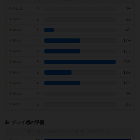
0
0%
10点の人
0
0%
9点の人
1
4%
8点の人
4
17%
7点の人
4
17%
6点の人
8
33%
5点の人
3
13%
4点の人
4
17%
3点の人
0
0%
2点の人
0
0%
1点の人
プレイ感の評価
トグルスイッチを押すとプレイ感（
※
）の投票ができます