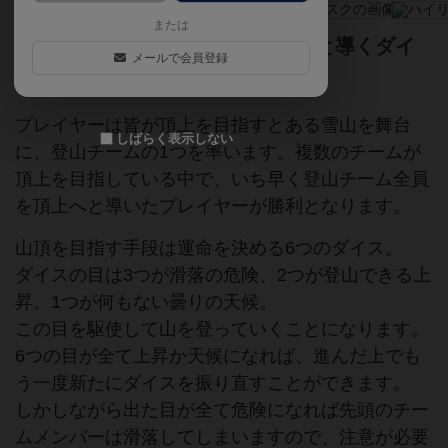
または
誰よりも速く登山チームを頂上へと導くダイ
メールで会員登録
スチキンレースゲーム！
プレイヤーは皆が頂上を目指すとある雪山を舞台
しばらく表示しない
に、登山チームの1つを率います。複数のチームが
頂上を目指している中で、いち早く登山チーム全員
を頂上へと導いたプレイヤーが勝利となります。
山頂を目指す手段は運命を決める6つのダイス。
ダイスの目は3つが滑落の危険、2つが登山できる上
昇、1つが何もない曇りの天候。
この目を駆使して山を登っていくことになります。
6つの目が全て上昇か天候になれば、進んだ上でも
う一度新たにダイスを振り直すことができます。
しかしながら出た目が全て危険になれば先頭のチー
ムメンバーは滑落してしまいますので、注意が必要