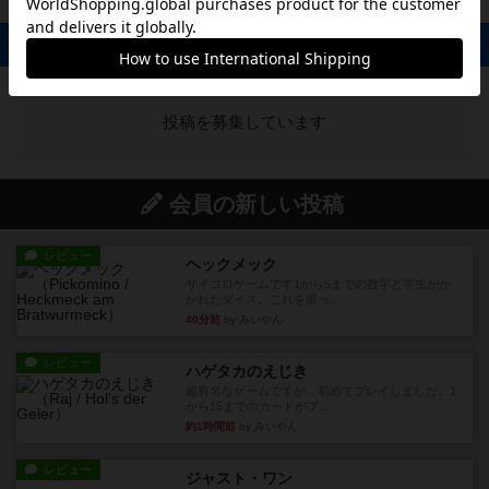
掲示板 0件
投稿を募集しています
会員の新しい投稿
レビュー
ヘックメック
サイコロゲームです1から5までの数字と芋虫がか
かれたダイス。これを振っ...
40分前
by みいやん
レビュー
ハゲタカのえじき
超有名なゲームですが、初めてプレイしました。1
から15までのカードがプ...
約1時間前
by みいやん
レビュー
ジャスト・ワン