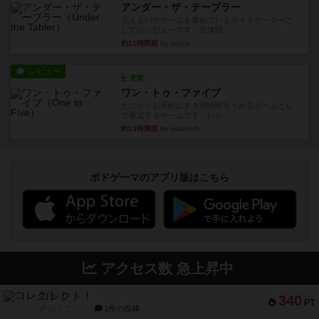
アンダー・ザ・テーブラー
笑えるバカゲームを集めているライトゲーマーと
してのレビューです。正体隠...
約11時間前
by toyota
レビュー
充実
ワン・トゥ・ファイブ
とにかくお手軽にすき間時間をうめるゲームとし
て重宝するゲームです。いわ...
約13時間前
by nabekoh
ボドゲーマのアプリ版はこちら
アクセス数 急上昇中
コレクト！
340
PT
紹介文なし
1件の投稿