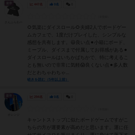
皇帝
447名
0名
0
さんふらわー
🌻気楽にダイスロール🌻夫婦2人でボードゲー
ムカフェで、1度だけプレイした、シンプルな
感想を共有します。😃良い点⚫︎小箱にボード、
ミープル、ダイスまで付属してお得感がある⚫︎
ダイスロールはいちかばちかで、特に考えるこ
とも無いので非常に気軽😱良くない点⚫︎多人数
だとわちゃわちゃ...
続きを読む（5年以上前）
皇帝
294名
0名
0
オレンジ
キャントストップに似たボードゲームですがこ
ちらの方が運要素が高めだと思います。運に任
せてサイコロを振りまくり、運に負けて落下す