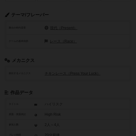
テーマ/フレーバー
現代（Present）
舞台の時代背景
レース（Race）
ゲームの基本目的
メカニクス
チキンレース（Press Your Luck）
頻出するメカニクス
作品データ
ハイリスク
タイトル
High Risk
原題・英題表記
2人～4人
参加人数
20分前後
プレイ時間