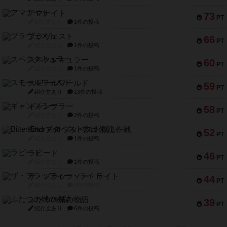
アマナイト
73
PT
紹介文なし
1件の投稿
ブラヴェスト
66
PT
紹介文なし
1件の投稿
スペクタキュラー
60
PT
紹介文なし
1件の投稿
スモールワールド
59
PT
紹介文あり
13件の投稿
ギャンブラー
58
PT
紹介文なし
2件の投稿
Bitter End ブタペスト救出作戦
52
PT
紹介文なし
1件の投稿
ラピード
46
PT
紹介文なし
1件の投稿
ザ・フラッフィー・ライト
44
PT
紹介文なし
0件の投稿
ふたつの城の物語
39
PT
紹介文あり
6件の投稿