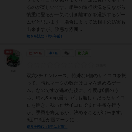
るのが楽しいです。相手の進行状況を見ながら
慎重に登るか一気に引き離すかを選択するゲー
ムだと思います。場合によっては相手の妨害も
出来ますが、険悪な雰囲...
続きを読む（約6年前）
勇者
321名
1名
0
充実
sss
双六×チキンレース。特殊な6個のサイコロを振
って、晴れマークの数だけコマを進めるゲー
ム。なのですが進めた後に、今度は6個のう
ち、晴れ&amp;曇り（何も無し）だったサイコ
ロを除き、残ったサイコロでまた手番を行う
か、手番を終えるか、決めることが出来ます。
6面中3面が雷マークに...
続きを読む（6年以上前）