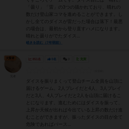
「曇り」「雷」の3つの描かれており、晴れの
数だけ登山家コマを進めることができます。し
かし全てのダイスが雷だった場合は落下！最悪
の場合は、最初から登り直すハメになります。
晴れと曇りがでたダイス...
続きを読む（7年弱前）
大賢者
851名
0名
0
充実
兄者
ダイスを振りまくって登山チーム全員を山頂に
届けるゲーム。2人プレイだと4人、3人プレイ
だと3人、4人プレイだと2人を山頂に届けるこ
とになります。進むためにはダイスを振って、
上昇か天候が出れば今出ている上昇の数だけ進
むことができますが、振ったダイスの目が全て
危険であればバース...