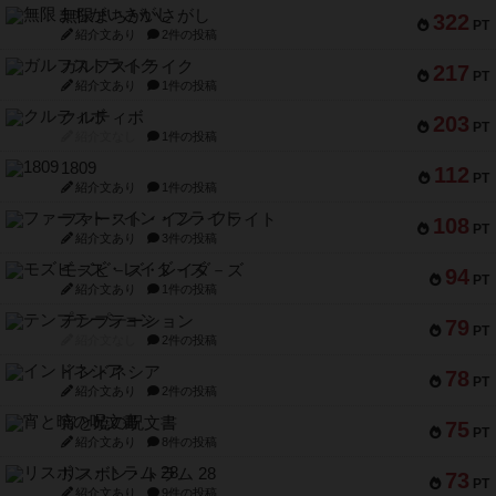
無限まちがいさがし
322
PT
紹介文あり
2件の投稿
ガルフストライク
217
PT
紹介文あり
1件の投稿
クルティボ
203
PT
紹介文なし
1件の投稿
1809
112
PT
紹介文あり
1件の投稿
ファースト・イン・フライト
108
PT
紹介文あり
3件の投稿
モズビ－ズ・レイダ－ズ
94
PT
紹介文あり
1件の投稿
テンプテーション
79
PT
紹介文なし
2件の投稿
インドネシア
78
PT
紹介文あり
2件の投稿
宵と暁の呪文書
75
PT
紹介文あり
8件の投稿
リスボン・トラム 28
73
PT
紹介文あり
9件の投稿