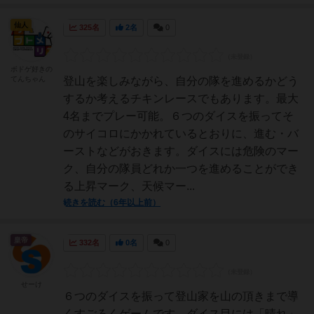
仙人
325名
2名
0
ボドゲ好きの
てんちゃん
登山を楽しみながら、自分の隊を進めるかどう
するか考えるチキンレースでもあります。最大
4名までプレー可能。６つのダイスを振ってそ
のサイコロにかかれているとおりに、進む・バ
ーストなどがおきます。ダイスには危険のマー
ク、自分の隊員どれか一つを進めることができ
る上昇マーク、天候マー...
続きを読む（6年以上前）
皇帝
332名
0名
0
せーけ
６つのダイスを振って登山家を山の頂きまで導
くすごろくゲームです。ダイス目には「晴れ」