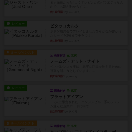
まぁ面白かった‼️よくテレビとかのバラエティなん
かで、お題がわからずに...
約1時間前
by みいやん
レビュー
ピタッコカルタ
ボドゲ相席会でプレイしましたひらがなが書かれ
たカードを2枚まで手をつけ...
約1時間前
by みいやん
ルール/インスト
画像付き
充実
ノームズ・アット・ナイト
ベネボレンス女王は、忠実な臣民を称えるための
祝宴を開こうとしています。...
約2時間前
by jurong
レビュー
画像付き
充実
フラットアイアン
1~2人に限定された、エンジンビルド系のシステ
ム選んだ企業ボードに街で...
約2時間前
by あくり
ルール/インスト
画像付き
充実