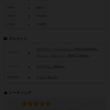
8歳から
対象年齢
2019年～
発売時期
1,944円
参考価格
クレジット
トレヴァー・ベンジャミン（Trevor Benjamin）
ゲームデザイン
ブレット・ギルバート（Brett J. Gilbert）
ビバウウン（Biboun）
アートワーク
イエロ（IELLO）
関連企業/団体
レーティング
レーティングを行うには
ログイン
が必要です