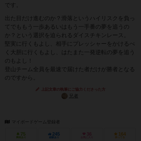
です。
出た目だけ進むのか？滑落というハイリスクを負っ
てでももう一歩あるいはもう一手番の夢を追うの
か？という選択を迫られるダイスチキンレース。
堅実に行くもよし、相手にプレッシャーをかけるべ
く大胆に行くもよし、はたまた一発逆転の夢を追う
のもよし！
登山チーム全員を最速で届けた者だけが勝者となる
のですから。
上記文章の執筆にご協力くださった方
兄者
マイボードゲーム登録者
75
245
36
164
興味あり
経験あり
お気に入り
持ってる