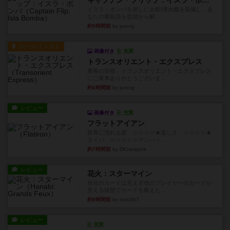
キャプテン・フリップ：イスラ・ボンバ
イスラ・ボンバを探しに出航!潜水艦を装備し、あ
なたの乗組員を監獄から解...
約5時間前
by jurong
ルール/インスト
画像付き
充実
トランスオリエント・エクスプレス
乗客の皆様、トランスオリエント・エクスプレス
にご乗車ありがとうございま...
約6時間前
by jurong
レビュー
画像付き
充実
フラットアイアン
世界に浸れる度 ☆☆☆☆★楽しさ ☆☆☆☆★
タイパ ☆☆☆☆☆マンハッ...
約7時間前
by DKnewyork
レビュー
花火：スターマイン
自分のカードは見えず他のプレイヤーのカードが
見える状態でカードを教えた...
約9時間前
by mob567
レビュー
充実