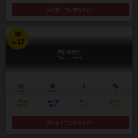
再入荷までお待ち下さい
17
No.
百科審議官
Encyclopaedist
3人用
20～30分
4件
99
408
71
182
興味あり
経験あり
お気に入り
持ってる
再入荷までお待ち下さい