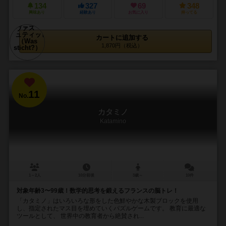
134
327
69
348
興味あり
経験あり
お気に入り
持ってる
カートに追加する
1,870円（税込）
11
No.
カタミノ
Katamino
1～2人
10分前後
3歳～
10件
対象年齢3〜99歳！数学的思考を鍛えるフランスの脳トレ！
「カタミノ」はいろいろな形をした色鮮やかな木製ブロックを使用
し、指定されたマス目を埋めていくパズルゲームです。 教育に最適な
ツールとして、 世界中の教育者から絶賛され...