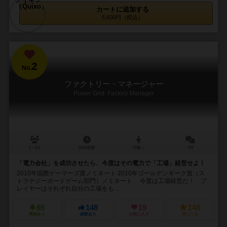
カートに追加する
6,600円（税込）
2
No.
ファクトリー・マネージャー
Power Grid: Factory Manager
2～5人
60分前後
12歳～
2件
「電力会社」を成功させたら、今度はその電力で「工場」経営せよ！
2010年国際ゲーマーズ賞ノミネート 2010年ゴールデンギーク賞（ス
トラテジーボードゲーム部門）ノミネート 今度は工場経営だ！ プ
レイヤーはそれぞれ自分の工場をも...
65
148
19
148
興味あり
経験あり
お気に入り
持ってる