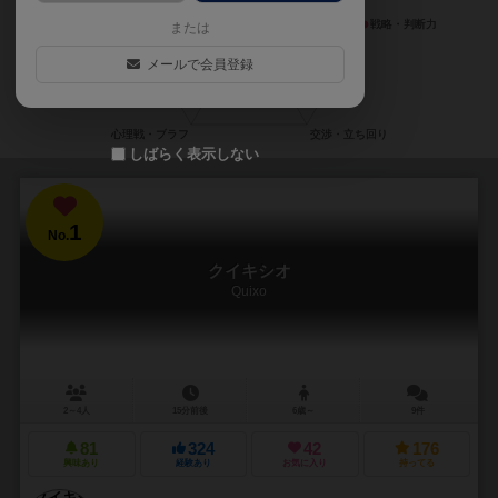
または
メールで会員登録
しばらく表示しない
1
No.
クイキシオ
Quixo
2～4人
15分前後
6歳～
9件
81
324
42
176
興味あり
経験あり
お気に入り
持ってる