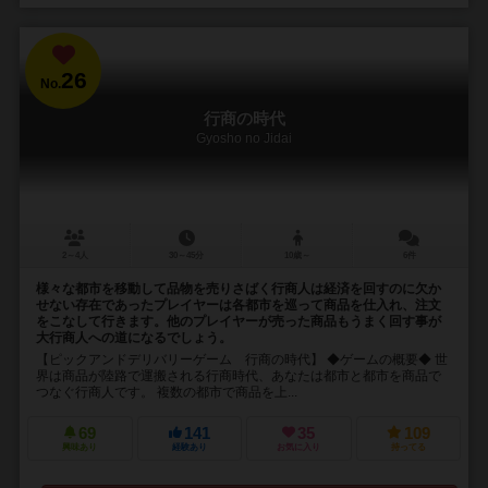
26
No.
行商の時代
Gyosho no Jidai
2～4人
30～45分
10歳～
6件
様々な都市を移動して品物を売りさばく行商人は経済を回すのに欠か
せない存在であったプレイヤーは各都市を巡って商品を仕入れ、注文
をこなして行きます。他のプレイヤーが売った商品もうまく回す事が
大行商人への道になるでしょう。
【ピックアンドデリバリーゲーム 行商の時代】 ◆ゲームの概要◆ 世
界は商品が陸路で運搬される行商時代、あなたは都市と都市を商品で
つなぐ行商人です。 複数の都市で商品を上...
69
141
35
109
興味あり
経験あり
お気に入り
持ってる