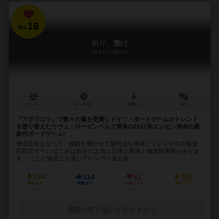
18
No.
祈り、働け
Ora et Labora
1～4人
60～180分
13歳～
6件
『アグリコラ』で数々の賞を受賞しドイツ・ボードゲームのトレンド
を塗り替えたウヴェ・ローゼンベルク渾身の2011年エッセン発表の最
新作ボードゲーム!
修道院長となって、牧師を働かせて勝利点を獲得していく中世の修道
院経営ゲーム はじめは自分の土地に丘陵と農場と修道院本館がありま
す。 ここに修道士を置いてレンガ小麦お金...
234
214
51
139
興味あり
経験あり
お気に入り
持ってる
通販の取り扱いがありません