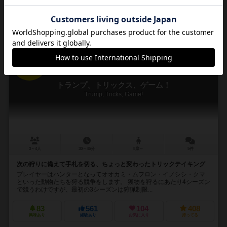
再入荷までお待ち下さい
16
No.
トランプ、トリックス、ゲーム！
Trump, Tricks, Game!
3～4人
30～45分
8歳～
5件
次の狩りに備えて手札を切る、ちょっと変わったトリックテイキング
プレイヤーはハンターとなってオオカミ・ムフロン・イノシシ・クマ
といった動物たちを狩る競争をします。 獲物を狩るにあたり4シーズン
で競うわけですが、最初の3シーズンは狩猟制限...
83
561
104
408
興味あり
経験あり
お気に入り
持ってる