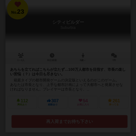
23
No.
シティビルダー
Suburbia
1～4人
90分前後
8歳～
7件
あちらを立てればこちらが立たず…100万人都市を目指す、市長の楽し
い苦悩（？）は今日も尽きない。
箱庭タイプの都市開発ゲームの決定版といえるのがこのゲーム。
あなたは市長となり、上手な都市計画によって大都市へと発展させな
ければなりません。プレイヤーは市長となり、...
112
307
54
261
興味あり
経験あり
お気に入り
持ってる
再入荷までお待ち下さい