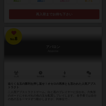
興味あり
経験あり
お気に入り
持ってる
再入荷までお待ち下さい
8
No.
アバロン
Abalone
2人用
30分前後
7歳～
7件
迫りくる玉の隊列を押し返せ！オセロの再来とも言われた人気アブス
トラクト
二人用アブストラクトゲーム。白と黒のプレイヤーに分かれ、六角形
のボードにそれぞれの色の玉を配置しプレイします。 各手番では自分
の色の玉を一マスずつ動かしますが、列単位で...