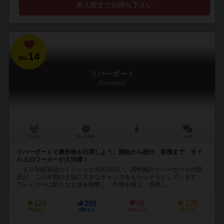
再入荷までお待ち下さい
14
No.
リバーボート
Riverboat
2～4人
90～120分
11件
リバーボートで農作物を出荷しよう。開拓から植付、収穫まで、タイ
ル上のワーカーが大活躍！
１９世紀初頭のミシシッピ州の川沿い。高性能のリバーボートの普
及が、この未開の土地に大きなチャンスをもたらそうとしています。
プレイヤーは新たな土地を開墾し、作物を植え、収穫し...
120
298
56
178
興味あり
経験あり
お気に入り
持ってる