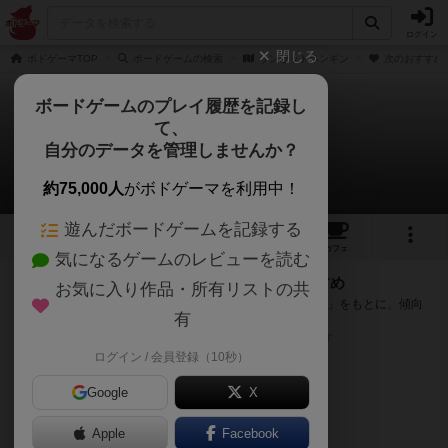
ログイン
閉じる
ボドゲーマTOP
ボードゲームの検索
サンセットペンギン
次のおすすめ
ボードゲームのプレイ履歴を記録し
て、
サンセットペンギン
自分のデータを管理しませんか？
次のおすすめボードゲーム
約75,000人
がボドゲーマを利用中！
遊んだボードゲームを記録する
8
1
2
トップ
画像
動画
レビュー
カフェ
気になるゲームのレビューを読む
『サンセットペンギン』が好きな方へのおすすめ
お気に入り作品・所有リストの共
このゲームのトップページで投票された「プレイ感の評価」をもとに、傾向
有
が近いボードゲームをランキング形式で紹介します。
※リストには一定の投票数がある作品のみを表示しています
ログイン / 会員登録（10秒）
Google
X
Apple
Facebook