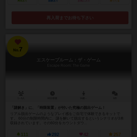
興味あり
経験あり
お気に入り
持ってる
再入荷までお待ち下さい
7
No.
エスケープルーム：ザ・ゲーム
Escape Room: The Game
1～5人
60分前後
16歳～
6件
「謎解き」に、「時限装置」が付いた究極の脱出ゲーム！
リアル脱出ゲームのようなプレイ感をご自宅で体験できるキットで
す。 60分の制限時間内に、謎を解いて脱出するというシナリオが3本
収録されています。その60分をカウントダウ...
111
292
42
257