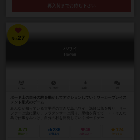
再入荷までお待ち下さい
27
No.
ハワイ
Hawaii
2～5人
75～95分
10歳～
8件
ボード上の自分の駒を動かしてアクションしていくワーカープレイス
メント形式のゲーム
みんなが知っている太平洋の大きな島ハワイ、漁師は魚を獲り、サー
ファーは波に乗り、フラダンサーは踊り、果物を育てて・・・そんな
島で仕事をみつけ、自分の村を開発していくボードゲー...
71
236
49
124
興味あり
経験あり
お気に入り
持ってる