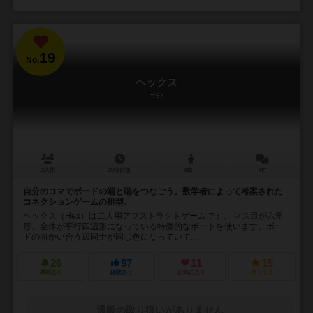
19
No.
ヘックス
Hex
2人用
20分前後
8歳～
4件
自分のコマでボードの端と端をつなごう。数学者によって考案された
コネクションゲームの祖型。
ヘックス（Hex）は二人用アブストラクトゲームです。 マス目が六角
形、全体が平行四辺形になっている特徴的なボードを使います。ボー
ドの向かい合う辺同士が同じ色になっていて...
26
97
11
15
興味あり
経験あり
お気に入り
持ってる
通販の取り扱いがありません