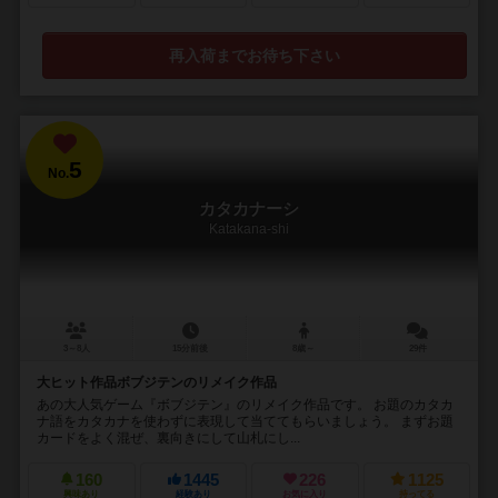
再入荷までお待ち下さい
5
No.
カタカナーシ
Katakana-shi
3～8人
15分前後
8歳～
29件
大ヒット作品ボブジテンのリメイク作品
あの大人気ゲーム『ボブジテン』のリメイク作品です。 お題のカタカ
ナ語をカタカナを使わずに表現して当ててもらいましょう。 まずお題
カードをよく混ぜ、裏向きにして山札にし...
160
1445
226
1125
興味あり
経験あり
お気に入り
持ってる