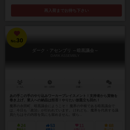
再入荷までお待ち下さい
30
No.
ダーク・アセンブリ ～暗黒議会～
DARK ASSEMBLY
1～4人
60～120分
15歳～
2件
あの手この手のやり込みワーカープレイスメント！支持者から貢物を
巻き上げ、要人への納品は拒否！やりたい放題立ち回れ！
魔界の永田町、暗黒議会にようこそ！ 魔界の中枢である暗黒議会で
は、今日も「政治」が行われています。 けれども、魔界を代表する議
員たちはその内容を気にも留めません。彼ら...
24
53
11
68
興味あり
経験あり
お気に入り
持ってる