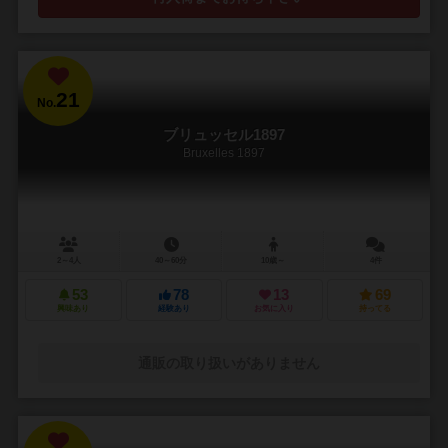
21
No.
ブリュッセル1897
Bruxelles 1897
2～4人
40～60分
10歳～
4件
53
78
13
69
興味あり
経験あり
お気に入り
持ってる
通販の取り扱いがありません