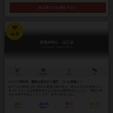
再入荷までお待ち下さい
3
No.
横濱紳商伝：改訂版
Yokohama: New Edition
2～4人
90分前後
12歳～
3件
シリーズ第1作、盤面を見やすく改訂、ついに再版！！
●タイルで構成された明治の横濱を駆け巡り、商人の頂点を目指そう！
各プレイヤーは文明開化華やかな時代の横濱の商人となり、商売を成
功させ名声を得ようとします。名声を得るために...
81
105
33
131
興味あり
経験あり
お気に入り
持ってる