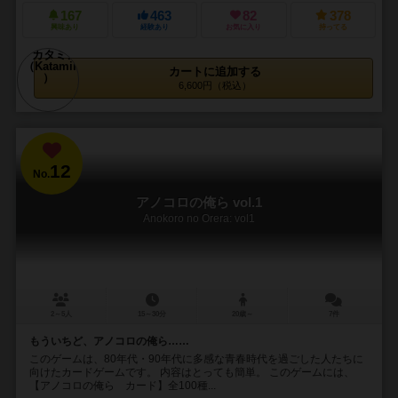
167
463
82
378
興味あり
経験あり
お気に入り
持ってる
カートに追加する
6,600円（税込）
12
No.
アノコロの俺ら vol.1
Anokoro no Orera: vol1
2～5人
15～30分
20歳～
7件
もういちど、アノコロの俺ら……
このゲームは、80年代・90年代に多感な青春時代を過ごした人たちに
向けたカードゲームです。 内容はとっても簡単。 このゲームには、
【アノコロの俺ら カード】全100種...