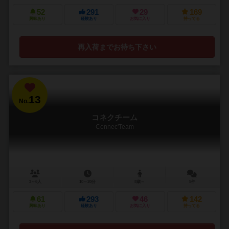
52
291
29
169
興味あり
経験あり
お気に入り
持ってる
再入荷までお待ち下さい
13
No.
コネクチーム
Connec'Team
3～6人
10～20分
8歳～
5件
61
293
46
142
興味あり
経験あり
お気に入り
持ってる