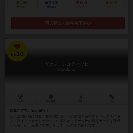
464
2070
508
918
興味あり
経験あり
お気に入り
持ってる
再入荷までお待ち下さい
10
No.
ヴァス・シュティッヒ
Was sticht?
3～4人
60分前後
12歳～
6件
面白すぎて、目が回る！
ゲーム開始時に取る４枚の課題カードの達成を目指すトリックテイキ
ングタイプのカードゲーム。いずれか１人が４枚の課題カードを達成
したら、ゲーム終了です。そして、その人の勝利です。...