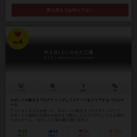
再入荷までお待ち下さい
4
No.
M.A.R.I.といかれた工場
M.A.R.I. and the Crazy Factory
5～30人
1～10分
10歳～
2件
ロボットの動きをプログラミングしてステージをクリアするパズルゲ
ーム
アクションタイルを使って、ロボットの動きをプログラミングして、
ロボットを最初の位置から出口まで動かしたらクリアという１人用の
パズルゲーム。 ロボット工場の最上階にあるコ...
24
64
16
104
興味あり
経験あり
お気に入り
持ってる