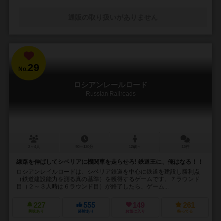
通販の取り扱いがありません
29
No.
ロシアンレールロード
Russian Railroads
2～4人
90～120分
12歳～
13件
線路を伸ばしてシベリアに機関車を走らせろ! 鉄道王に、俺はなる！！
ロシアンレイルロードは、シベリア鉄道を中心に鉄道を建設し勝利点
（鉄道建設能力を測る真の基準）を獲得するゲームです。７ラウンド
目（２～３人時は６ラウンド目）が終了したら、ゲーム...
227
555
149
261
興味あり
経験あり
お気に入り
持ってる