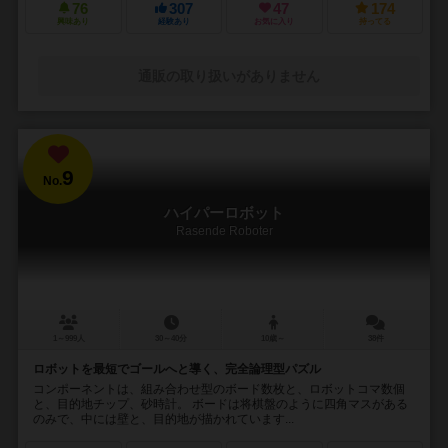
76
307
47
174
興味あり
経験あり
お気に入り
持ってる
通販の取り扱いがありません
9
No.
ハイパーロボット
Rasende Roboter
1～999人
30～40分
10歳～
38件
ロボットを最短でゴールへと導く、完全論理型パズル
コンポーネントは、組み合わせ型のボード数枚と、ロボットコマ数個
と、目的地チップ、砂時計。 ボードは将棋盤のように四角マスがある
のみで、中には壁と、目的地が描かれています...