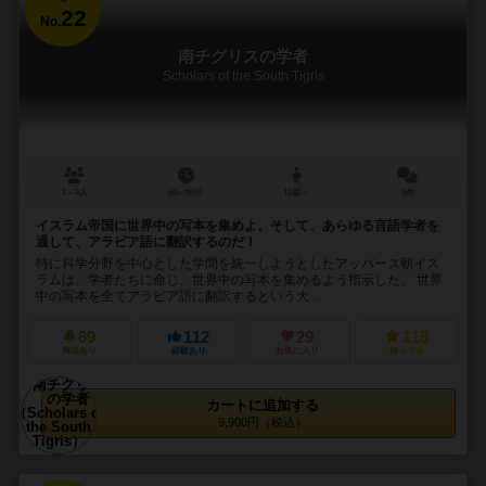
22
No.
南チグリスの学者
Scholars of the South Tigris
1～4人
60～90分
12歳～
5件
イスラム帝国に世界中の写本を集めよ。そして、あらゆる言語学者を
通して、アラビア語に翻訳するのだ！
特に科学分野を中心とした学問を統一しようとしたアッバース朝イス
ラムは、学者たちに命じ、世界中の写本を集めるよう指示した。 世界
中の写本を全てアラビア語に翻訳するという大...
69
112
29
118
興味あり
経験あり
お気に入り
持ってる
カートに追加する
9,900円（税込）