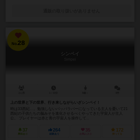
通販の取り扱いがありません
28
No.
シンペイ
Simpei
2人用
1～10分
8歳～
8件
上の世界と下の世界、行き来しながらいざシンペイ！
時は33西紀…。勉強しないパッパラパーになっている主人を憂いて21
西紀の子供たちの脳みそを進化させるべくやってきた宇宙人が主人
公。 プレイヤーは赤と青の宇宙人を操作して...
37
264
35
172
興味あり
経験あり
お気に入り
持ってる