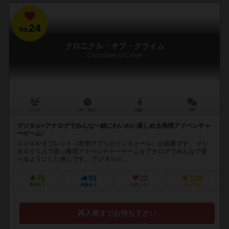
24
No.
クロニクル・オブ・クライム
Chronicles of Crime
1～4人
60～90分
14歳～
3件
デジタル+アナログでみんな一緒にわいわい楽しめる推理アドベンチャ
ーゲーム♪
スマホやタブレット（専用アプリのインストール）が必要です。 デジ
タルで１人で遊ぶ推理アドベンチャーゲームをアナログでみんなで遊
べるようにした感じです。 デジタルだ...
75
91
21
122
興味あり
経験あり
お気に入り
持ってる
再入荷までお待ち下さい