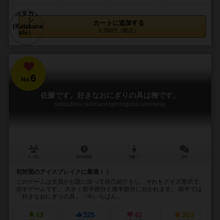
カートに追加する
1,760円（税込）
6
No.
佐藤です。好きなおにぎりの具は梅です。
satoudesu sukinaonigirinoguha umedesu
2～8人
20分前後
8歳～
3件
初対面のアイスブレイクに最適！！
このゲームは全員がお題に沿って自己紹介をし、それをクイズ形式で
出すゲームです。 大きく前半部分と後半部分に分かれます。 前半では
「好きなおにぎりの具」「今いちばん...
43
325
40
253