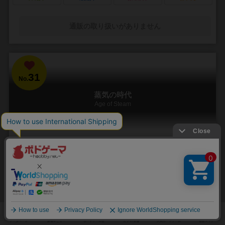
通販の取り扱いがありません
31
No.
蒸気の時代
Age of Steam
1～6人
120分前後
13歳～
11件
鉄道路線を引くのは楽し。経営は苦し！
2003年国際ゲーマーズ賞受賞！ プレイヤーは鉄道会社のオーナーと
なり、株を発行して資金を得、鉄道を建設し、列車を走らせ、都市か
ら都市へと商品を運搬します。 ...
397
544
153
303
興味あり
経験あり
お気に入り
持ってる