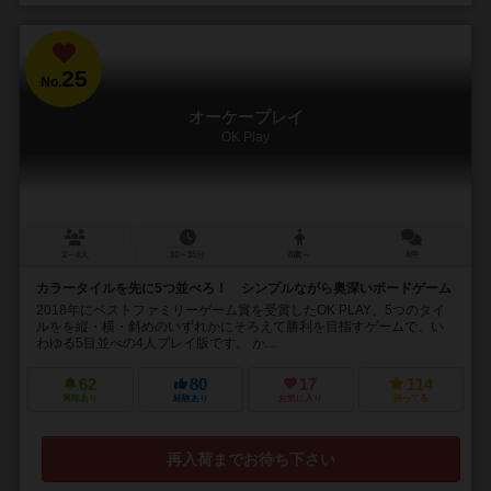
25
No.
オーケープレイ
OK Play
2～4人
10～15分
8歳～
4件
カラータイルを先に5つ並べろ！ シンプルながら奥深いボードゲーム
2018年にベストファミリーゲーム賞を受賞したOK PLAY。5つのタイ
ルをを縦・横・斜めのいずれかにそろえて勝利を目指すゲームで、い
わゆる5目並べの4人プレイ版です。 か...
62
80
17
114
興味あり
経験あり
お気に入り
持ってる
再入荷までお待ち下さい