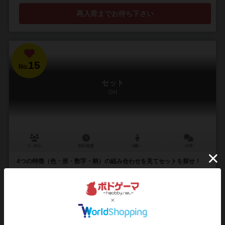
再入荷までお待ち下さい
15
No.
セット
Set
1～20人
30分前後
6歳～
11件
4つの特徴（色・形・数字・柄）の組み合わせを見てセットを探せ！
カードには、それぞれの属性を持つマークが描かれています。 1. 色
（紫、緑、赤） 2. 形（丸、菱形、波形） 3. 数（1、2、3） 4. 柄（塗り
つぶし、縞、透...
91
1057
154
449
興味あり
経験あり
お気に入り
持ってる