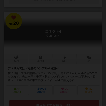
20
No.
コネクト4
Connect 4
2人用
15分前後
6歳～
4件
アメリカではド定番のシンプル４目並べ
横７×縦６マスの盤面が立てられており、交互に上から自分の色のコマ
を入れて、先に水平・垂直・斜めのいずれかに４つ並べば勝利の４目
並べ。７×６マスの中で両プレイヤーが４つ揃えられ...
11
253
22
97
興味あり
経験あり
お気に入り
持ってる
再入荷までお待ち下さい