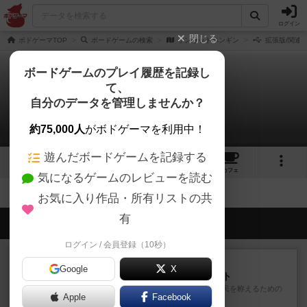
ログイン
閉じる
ボドゲーマTOP
ボードゲームの検索
サンセットペンギン
拡張版/関連
ボードゲームのプレイ履歴を記録し
て、
サンセットペンギン
自分のデータを管理しませんか？
拡張/関連作品 0件
約75,000人
がボドゲーマを利用中！
遊んだボードゲームを記録する
8
1
2
トップ
画像
動画
レビュー
カフェ
気になるゲームのレビューを読む
お気に入り作品・所有リストの共
有
会員の新しい投稿
ログイン / 会員登録（10秒）
ルール/インスト
画像付き
充実
Google
X
ノームズ・アット・ナイト
ベネボレンス女王は、忠実な臣民を称えるための
Apple
Facebook
祝宴を開こうとしています。...