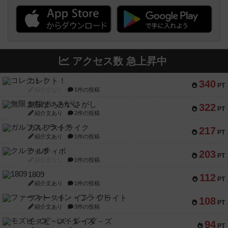
アクセス数 急上昇中
コレクト！
340
PT
紹介文なし
1件の投稿
無限まちがいさがし
322
PT
紹介文あり
2件の投稿
ガルフストライク
217
PT
紹介文あり
1件の投稿
クルティボ
203
PT
紹介文なし
1件の投稿
1809
112
PT
紹介文あり
1件の投稿
ファースト・イン・フライト
108
PT
紹介文あり
3件の投稿
モズビ－ズ・レイダ－ズ
94
PT