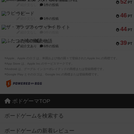
52
PT
紹介文なし
1件の投稿
ラピード
46
PT
紹介文なし
1件の投稿
ザ・フラッフィー・ライト
44
PT
紹介文なし
0件の投稿
ふたつの城の物語
39
PT
紹介文あり
6件の投稿
※Apple、Apple のロゴ は、米国および他の国々で登録されたApple Inc.の商標です。
※App Store は、Apple Inc.のサービスマークです。
※Android は、グーグル インコーポレイテッドの商標または登録商標です。
※Google Play とそのロゴは、Google Inc.の商標または登録商標です。
ボドゲーマTOP
ボードゲームを検索する
ボードゲームの新着レビュー