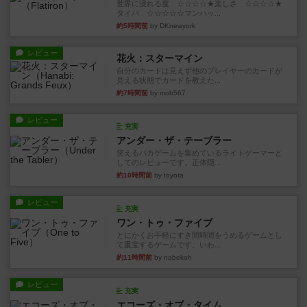
世界に浸れる度 ☆☆☆☆★楽しさ ☆☆☆☆★
タイパ ☆☆☆☆☆マンハッ...
約5時間前
by DKnewyork
レビュー
花火：スターマイン
自分のカードは見えず他のプレイヤーのカードが
見える状態でカードを教えた...
約7時間前
by mob567
レビュー
充実
アンダー・ザ・テーブラー
笑えるバカゲームを集めているライトゲーマーと
してのレビューです。正体隠...
約10時間前
by toyota
レビュー
充実
ワン・トゥ・ファイブ
とにかくお手軽にすき間時間をうめるゲームとし
て重宝するゲームです。いわ...
約11時間前
by nabekoh
レビュー
充実
エコーズ・オブ・タイム