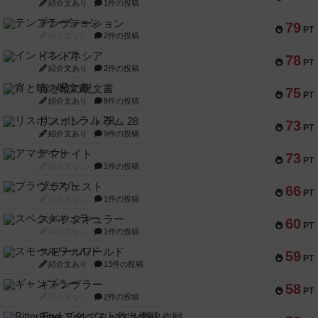
紹介文あり
1件の投稿
テンプテーション
79
PT
紹介文なし
2件の投稿
インドネシア
78
PT
紹介文あり
2件の投稿
宵と暁の呪文書
75
PT
紹介文あり
8件の投稿
リスボン・トラム 28
73
PT
紹介文あり
9件の投稿
アマナイト
73
PT
紹介文なし
1件の投稿
ブラヴェスト
66
PT
紹介文なし
1件の投稿
スペクタキュラー
60
PT
紹介文なし
1件の投稿
スモールワールド
59
PT
紹介文あり
13件の投稿
ギャンブラー
58
PT
紹介文なし
2件の投稿
Bitter End ブタペスト救出作戦