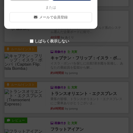
11分前
by jurong
または
レビュー
画像付き
充実
メールで会員登録
フラットアイアン
1~2人に限定された、エンジンビルド系のシステ
ム選んだ企業ボードに街で...
40分前
by あくり
しばらく表示しない
ルール/インスト
画像付き
充実
キャプテン・フリップ：イスラ・ボンバ
イスラ・ボンバを探しに出航!潜水艦を装備し、あ
なたの乗組員を監獄から解...
約3時間前
by jurong
ルール/インスト
画像付き
充実
トランスオリエント・エクスプレス
乗客の皆様、トランスオリエント・エクスプレス
にご乗車ありがとうございま...
約4時間前
by jurong
レビュー
画像付き
充実
フラットアイアン