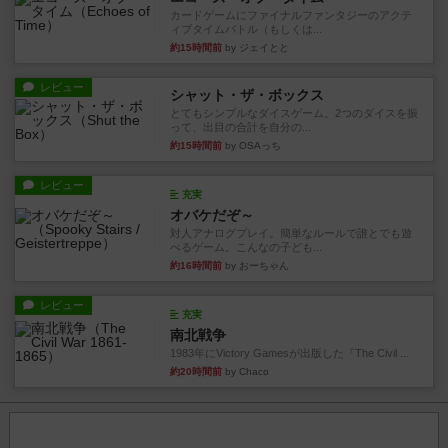
カードゲームにファイナルファンタジーのアクテ
ィブタイムバトル（もしくは...
約15時間前
by ジェイとと
レビュー
シャット・ザ・ボックス
とてもシンプルなダイスゲーム。2つのダイスを振
って、出目の合計を自分の...
約15時間前
by OSAっち
レビュー
充実
オバケだぞ～
対人アナログプレイ。簡単なルールで誰とでも遊
べるゲーム。こんなの子ども...
約16時間前
by おーちゃん
レビュー
充実
南北戦争
1983年にVictory Gamesが出版した『The Civil ...
約20時間前
by Chaco