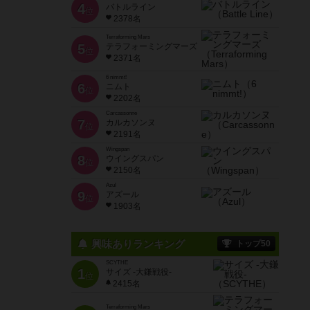
4
バトルライン
位
2378名
Terraforming Mars
5
テラフォーミングマーズ
位
2371名
6 nimmt!
6
ニムト
位
2202名
Carcassonne
7
カルカソンヌ
位
2191名
Wingspan
8
ウイングスパン
位
2150名
Azul
9
アズール
位
1903名
興味ありランキング
トップ50
SCYTHE
1
サイズ -大鎌戦役-
位
2415名
Terraforming Mars