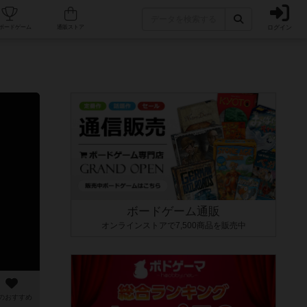
ログイン
カフェ/店舗
人気ボードゲーム
通販ストア
ボードゲーム通販
オンラインストアで7,500商品を販売中
のおすすめ