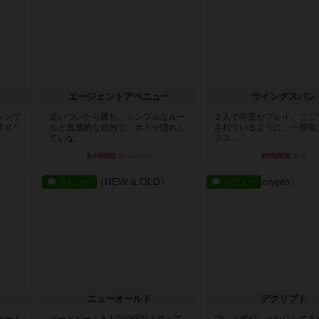
エージェントアベニュー
ウイングスパン
シンプ
追いついたら勝ち。シンプルなルー
２人で何度かプレイ。ここ
♪(＾
ルと直感的な目的で、ボドゲ慣れし
されているように、一部強
ていな...
ラス...
約4時間前
by daisdice
約5時間前
by S
レビュー
レビュー
ニューオールド
デクリプト
カード
ボードゲームを1,000個以上持って
プレイ感がしっかりしてる