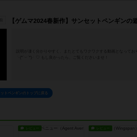
【ゲムマ2024春新作】サンセットペンギンの
前
説明が凄く分かりやすく、またとてもワクワクする動画となってお
╰(*´︶`*)╯♡ もし良かったら、ご覧くださいませ！
セットペンギンのトップに戻る
レビュー
レビュー