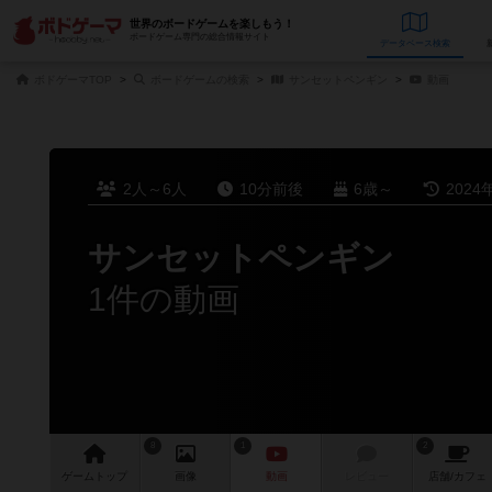
世界のボードゲームを楽しもう！
ボードゲーム専門の総合情報サイト
データベース
検
ボドゲーマTOP
ボードゲームの検索
サンセットペンギン
動画
2人～6人
10分前後
6歳～
2024
サンセットペンギン
1件の動画
8
1
2
ゲーム
トップ
画像
動画
レビュー
店舗/
カフェ