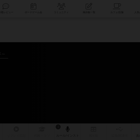
索
新着レビュー
ボードゲーム会
コミュニティ
掲示板一覧
年～
1
リプレイ
日記
戦略
・コツ
ルール
/インスト
掲示板
拡張/関連
作
次