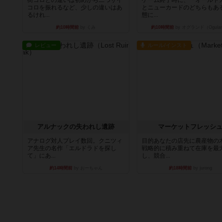
コロを振れるなど、少しの違いはあ
とニューカードのどちらもある
るけれ...
態に...
約10時間前
by くみ
約10時間前
by オグランド（Ogula
レビュー
ルール/インスト
アルナックの失われし遺跡
マーケットフレッシ
アナログ対人プレイ数回。クニツィ
目的あなたの店先に農産物の
ア先生の名作「エルドラドを探し
戦略的に積み重ねて在庫を最
て」にあ...
し、競合...
約14時間前
by おーちゃん
約18時間前
by jurong