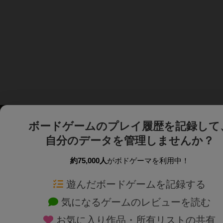
ボードゲームのプレイ履歴を記録して
自分のデータを管理しませんか？
約75,000人
がボドゲーマを利用中！
ボドゲーマTOP
ボードゲーム通販
遊んだボードゲームを記録する
気になるゲームのレビューを読む
ボードゲームを検索する
新作・再入荷情報
お気に入り作品・所有リストの共有
ボードゲームの新着レビュー
定番ボードゲームの通販