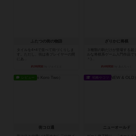
ふたつの街の物語
ざりかに将棋
タイルを4×4で並べて街づくりしま
３種類の駒だけが登場する超
す。ただし、街は各プレイヤーの間
ルな将棋系ゲーム入門作品です
にあ...
＾)...
約3時間前
by ジェイとと
約4時間前
by あんちっく
レビュー
戦略やコツ
街コロ通
ニューオールド
街コロとの違いは初めから二つサイ
ゲーム終了時に、「オールド