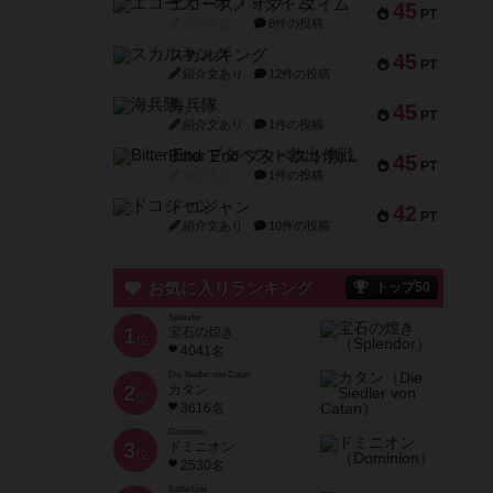
エコーズ・オブ・タイム
45
PT
紹介文なし
8件の投稿
スカルキング
45
PT
紹介文あり
12件の投稿
海兵隊
45
PT
紹介文あり
1件の投稿
Bitter End ブタペスト救出作戦
45
PT
紹介文なし
1件の投稿
ドコジャン
42
PT
紹介文あり
10件の投稿
お気に入りランキング
トップ50
Splendor
1
宝石の煌き
位
4041名
Die Siedler von Catan
2
カタン
位
3616名
Dominion
3
ドミニオン
位
2530名
Battle Line