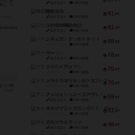
PT
紹介文あり
1件の投稿
感じ。パ
南北戦争
91
PT
紹介文あり
1件の投稿
ーム家族)
ふたつの城の物語
91
PT
紹介文あり
6件の投稿
ノームズ・アット・ナイト
88
PT
紹介文なし
1件の投稿
マーリン
76
PT
紹介文あり
6件の投稿
フラットアイアン
75
PT
紹介文なし
2件の投稿
トランスオリエント・エクスプレス
70
PT
5までの数
紹介文なし
1件の投稿
。これを
アンブッシュ！：ムーブアウト！
59
PT
紹介文あり
1件の投稿
キャプテン・フリップ：イスラ・ボンバ
51
PT
紹介文なし
2件の投稿
ガルフストライク
46
PT
紹介文あり
1件の投稿