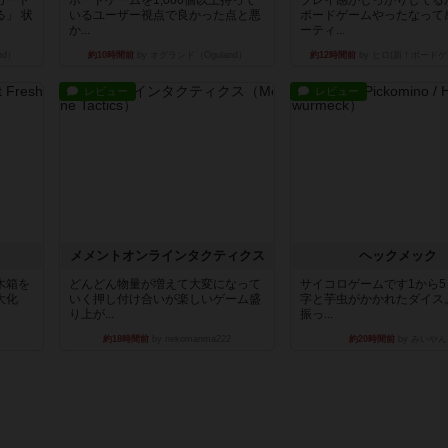
」 状
いるユーザー視点で良かった点と悪
ボードゲームやったなって
か...
ーティ...
nd）
約10時間前
by オグランド（Oguland）
約12時間前
by ヒロ(新！ボードゲ
レビュー
レビュー
ュ
メメントオンラインタクティクス
ヘックメック
木箱を
どんどん物量が増えて大変になって
サイコロゲームです1から
大化
いく押し付け合いが楽しいゲーム盛
字と芋虫がかかれたダイス
り上が...
振っ...
約18時間前
by nekomanma222
約20時間前
by みいやん