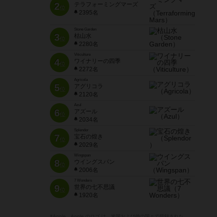
2
テラフォーミングマーズ
位
2395名
Stone Garden
3
枯山水
位
2280名
Viticulture
4
ワイナリーの四季
位
2272名
Agricola
5
アグリコラ
位
2120名
Azul
6
アズール
位
2034名
Splendor
7
宝石の煌き
位
2029名
Wingspan
8
ウイングスパン
位
2006名
7 Wonders
9
世界の七不思議
位
1920名
※Apple、Apple のロゴ は、米国および他の国々で登録された