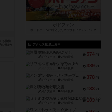
ボドファン
ボードゲームに特化したクラウドファンディング
でも指摘
アクセス数 急上昇中
力な鳥(カ
無限まちがいさがし
574
PT
紹介文あり
2件の投稿
リワイルド：サウスアメリカ
389
PT
紹介文なし
2件の投稿
アンダー・ザ・テーブラー
378
PT
紹介文あり
1件の投稿
宵と暁の呪文書
133
PT
紹介文あり
8件の投稿
セミファイナル ～お前はまだ生きている～
103
PT
紹介文あり
1件の投稿
ワン・トゥ・ファイブ
97
から、超