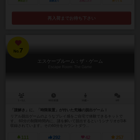
興味あり
経験あり
お気に入り
持ってる
再入荷までお待ち下さい
7
No.
エスケープルーム：ザ・ゲーム
Escape Room: The Game
1～5人
60分前後
16歳～
6件
「謎解き」に、「時限装置」が付いた究極の脱出ゲーム！
リアル脱出ゲームのようなプレイ感をご自宅で体験できるキットで
す。 60分の制限時間内に、謎を解いて脱出するというシナリオが3本
収録されています。その60分をカウントダウ...
111
292
42
257