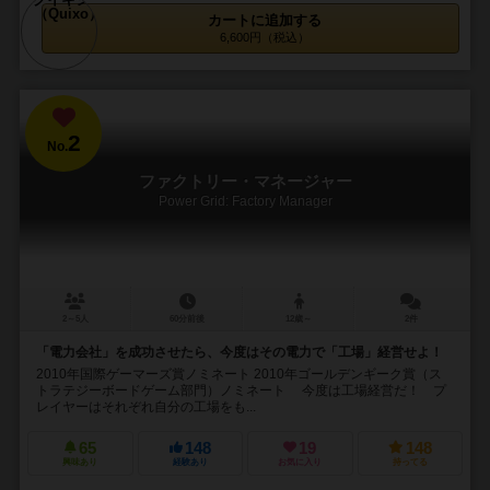
カートに追加する
6,600円（税込）
2
No.
ファクトリー・マネージャー
Power Grid: Factory Manager
2～5人
60分前後
12歳～
2件
「電力会社」を成功させたら、今度はその電力で「工場」経営せよ！
2010年国際ゲーマーズ賞ノミネート 2010年ゴールデンギーク賞（ス
トラテジーボードゲーム部門）ノミネート 今度は工場経営だ！ プ
レイヤーはそれぞれ自分の工場をも...
65
148
19
148
興味あり
経験あり
お気に入り
持ってる