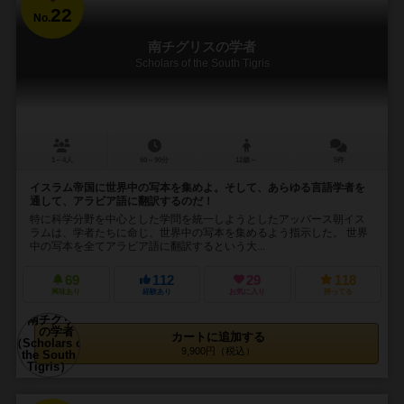
22
No.
南チグリスの学者
Scholars of the South Tigris
1～4人
60～90分
12歳～
5件
イスラム帝国に世界中の写本を集めよ。そして、あらゆる言語学者を
通して、アラビア語に翻訳するのだ！
特に科学分野を中心とした学問を統一しようとしたアッバース朝イス
ラムは、学者たちに命じ、世界中の写本を集めるよう指示した。 世界
中の写本を全てアラビア語に翻訳するという大...
69
112
29
118
興味あり
経験あり
お気に入り
持ってる
カートに追加する
9,900円（税込）