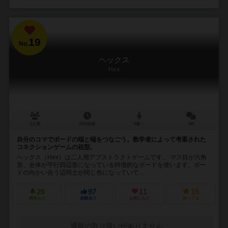
19
No.
ヘックス
Hex
2人用
20分前後
8歳～
4件
自分のコマでボードの端と端をつなごう。数学者によって考案された
コネクションゲームの祖型。
ヘックス（Hex）は二人用アブストラクトゲームです。 マス目が六角
形、全体が平行四辺形になっている特徴的なボードを使います。ボー
ドの向かい合う辺同士が同じ色になっていて...
26
97
11
15
興味あり
経験あり
お気に入り
持ってる
通販の取り扱いがありません