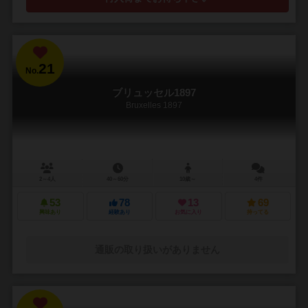
21
No.
ブリュッセル1897
Bruxelles 1897
2～4人
40～60分
10歳～
4件
53
78
13
69
興味あり
経験あり
お気に入り
持ってる
通販の取り扱いがありません