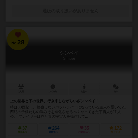
通販の取り扱いがありません
28
No.
シンペイ
Simpei
2人用
1～10分
8歳～
8件
上の世界と下の世界、行き来しながらいざシンペイ！
時は33西紀…。勉強しないパッパラパーになっている主人を憂いて21
西紀の子供たちの脳みそを進化させるべくやってきた宇宙人が主人
公。 プレイヤーは赤と青の宇宙人を操作して...
37
264
35
172
興味あり
経験あり
お気に入り
持ってる