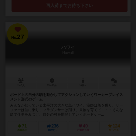
再入荷までお待ち下さい
27
No.
ハワイ
Hawaii
2～5人
75～95分
10歳～
8件
ボード上の自分の駒を動かしてアクションしていくワーカープレイス
メント形式のゲーム
みんなが知っている太平洋の大きな島ハワイ、漁師は魚を獲り、サー
ファーは波に乗り、フラダンサーは踊り、果物を育てて・・・そんな
島で仕事をみつけ、自分の村を開発していくボードゲー...
71
236
49
124
興味あり
経験あり
お気に入り
持ってる