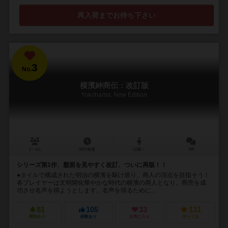
再入荷までお待ち下さい
3
No.
横濱紳商伝：改訂版
Yokohama: New Edition
2～4人
90分前後
12歳～
3件
シリーズ第1作、盤面を見やすく改訂、ついに再版！！
●タイルで構成された明治の横濱を駆け巡り、商人の頂点を目指そう！
各プレイヤーは文明開化華やかな時代の横濱の商人となり、商売を成
功させ名声を得ようとします。名声を得るために...
81
105
33
131
興味あり
経験あり
お気に入り
持ってる