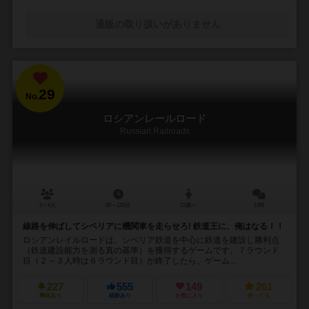
通販の取り扱いがありません
29
No.
ロシアンレールロード
Russian Railroads
2～4人
90～120分
12歳～
13件
線路を伸ばしてシベリアに機関車を走らせろ! 鉄道王に、俺はなる！！
ロシアンレイルロードは、シベリア鉄道を中心に鉄道を建設し勝利点
（鉄道建設能力を測る真の基準）を獲得するゲームです。７ラウンド
目（２～３人時は６ラウンド目）が終了したら、ゲーム...
227
555
149
261
興味あり
経験あり
お気に入り
持ってる