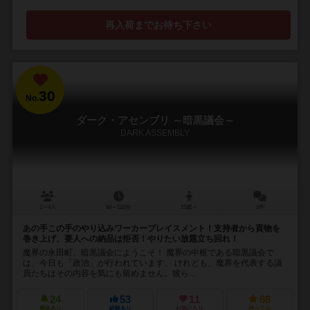
再入荷までお待ち下さい
30
No.
ダーク・アセンブリ ～暗黒議会～
DARK ASSEMBLY
1～4人
60～120分
15歳～
2件
あの手この手のやり込みワーカープレイスメント！支持者から貢物を
巻き上げ、要人への納品は拒否！やりたい放題立ち回れ！
魔界の永田町、暗黒議会にようこそ！ 魔界の中枢である暗黒議会で
は、今日も「政治」が行われています。 けれども、魔界を代表する議
員たちはその内容を気にも留めません。彼ら...
24
53
11
68
興味あり
経験あり
お気に入り
持ってる