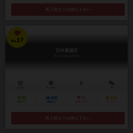
再入荷までお待ち下さい
17
No.
百科審議官
Encyclopaedist
3人用
20～30分
4件
99
408
71
182
興味あり
経験あり
お気に入り
持ってる
再入荷までお待ち下さい