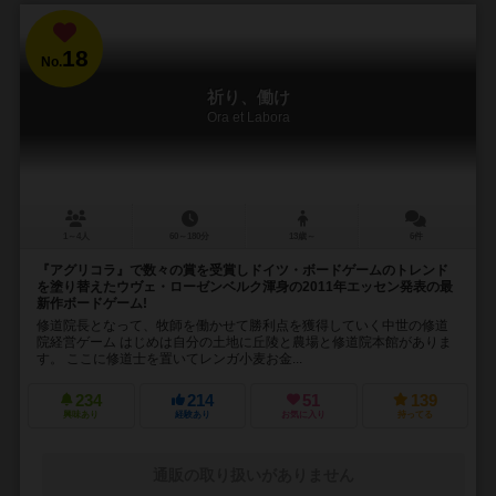
18
No.
祈り、働け
Ora et Labora
1～4人
60～180分
13歳～
6件
『アグリコラ』で数々の賞を受賞しドイツ・ボードゲームのトレンド
を塗り替えたウヴェ・ローゼンベルク渾身の2011年エッセン発表の最
新作ボードゲーム!
修道院長となって、牧師を働かせて勝利点を獲得していく中世の修道
院経営ゲーム はじめは自分の土地に丘陵と農場と修道院本館がありま
す。 ここに修道士を置いてレンガ小麦お金...
234
214
51
139
興味あり
経験あり
お気に入り
持ってる
通販の取り扱いがありません