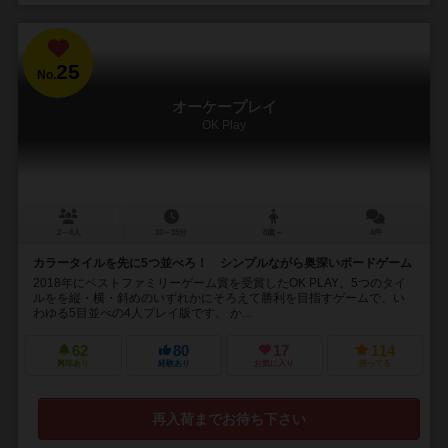
25
No.
オーケープレイ
OK Play
2～4人
10～15分
8歳～
4件
カラータイルを先に5つ並べろ！ シンプルながら奥深いボードゲーム
2018年にベストファミリーゲーム賞を受賞したOK PLAY。5つのタイ
ルをを縦・横・斜めのいずれかにそろえて勝利を目指すゲームで、い
わゆる5目並べの4人プレイ版です。 か...
62
80
17
114
興味あり
経験あり
お気に入り
持ってる
再入荷までお待ち下さい