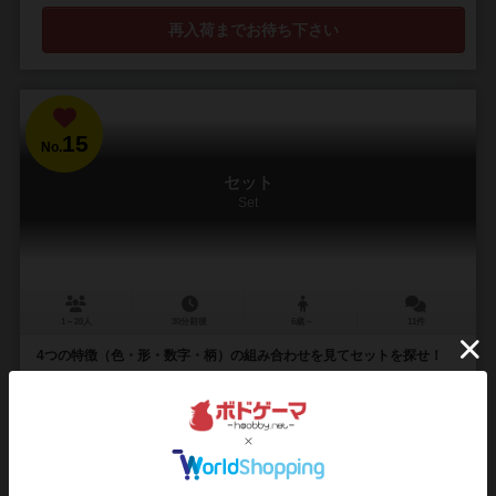
再入荷までお待ち下さい
15
No.
セット
Set
1～20人
30分前後
6歳～
11件
4つの特徴（色・形・数字・柄）の組み合わせを見てセットを探せ！
カードには、それぞれの属性を持つマークが描かれています。 1. 色
（紫、緑、赤） 2. 形（丸、菱形、波形） 3. 数（1、2、3） 4. 柄（塗り
つぶし、縞、透...
91
1057
154
449
興味あり
経験あり
お気に入り
持ってる