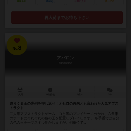
興味あり
経験あり
お気に入り
持ってる
再入荷までお待ち下さい
8
No.
アバロン
Abalone
2人用
30分前後
7歳～
7件
迫りくる玉の隊列を押し返せ！オセロの再来とも言われた人気アブス
トラクト
二人用アブストラクトゲーム。白と黒のプレイヤーに分かれ、六角形
のボードにそれぞれの色の玉を配置しプレイします。 各手番では自分
の色の玉を一マスずつ動かしますが、列単位で...