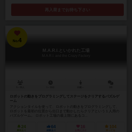
再入荷までお待ち下さい
4
No.
M.A.R.I.といかれた工場
M.A.R.I. and the Crazy Factory
5～30人
1～10分
10歳～
2件
ロボットの動きをプログラミングしてステージをクリアするパズルゲ
ーム
アクションタイルを使って、ロボットの動きをプログラミングして、
ロボットを最初の位置から出口まで動かしたらクリアという１人用の
パズルゲーム。 ロボット工場の最上階にあるコ...
24
64
16
104
興味あり
経験あり
お気に入り
持ってる