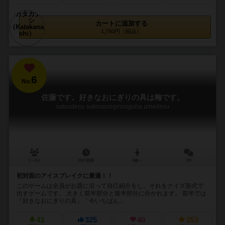
カートに追加する
1,760円（税込）
6
No.
佐藤です。好きなおにぎりの具は梅です。
satoudesu sukinaonigirinoguha umedesu
2～8人
20分前後
8歳～
3件
初対面のアイスブレイクに最適！！
このゲームは全員がお題に沿って自己紹介をし、それをクイズ形式で
出すゲームです。 大きく前半部分と後半部分に分かれます。 前半では
「好きなおにぎりの具」「今いちばん...
43
325
40
253