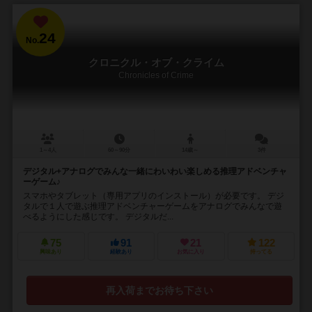
24
No.
クロニクル・オブ・クライム
Chronicles of Crime
1～4人
60～90分
14歳～
3件
デジタル+アナログでみんな一緒にわいわい楽しめる推理アドベンチャ
ーゲーム♪
スマホやタブレット（専用アプリのインストール）が必要です。 デジ
タルで１人で遊ぶ推理アドベンチャーゲームをアナログでみんなで遊
べるようにした感じです。 デジタルだ...
75
91
21
122
興味あり
経験あり
お気に入り
持ってる
再入荷までお待ち下さい