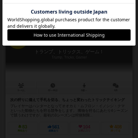
再入荷までお待ち下さい
16
No.
トランプ、トリックス、ゲーム！
Trump, Tricks, Game!
3～4人
30～45分
8歳～
5件
次の狩りに備えて手札を切る、ちょっと変わったトリックテイキング
プレイヤーはハンターとなってオオカミ・ムフロン・イノシシ・クマ
といった動物たちを狩る競争をします。 獲物を狩るにあたり4シーズン
で競うわけですが、最初の3シーズンは狩猟制限...
83
561
104
408
興味あり
経験あり
お気に入り
持ってる