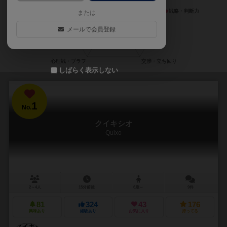
または
メールで会員登録
しばらく表示しない
1
No.
クイキシオ
Quixo
2～4人
15分前後
6歳～
9件
81
324
43
176
興味あり
経験あり
お気に入り
持ってる