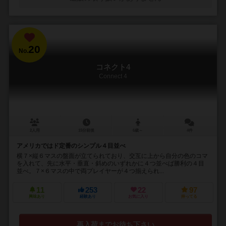
20
No.
コネクト4
Connect 4
2人用
15分前後
6歳～
4件
アメリカではド定番のシンプル４目並べ
横７×縦６マスの盤面が立てられており、交互に上から自分の色のコマ
を入れて、先に水平・垂直・斜めのいずれかに４つ並べば勝利の４目
並べ。７×６マスの中で両プレイヤーが４つ揃えられ...
11
253
22
97
興味あり
経験あり
お気に入り
持ってる
再入荷までお待ち下さい