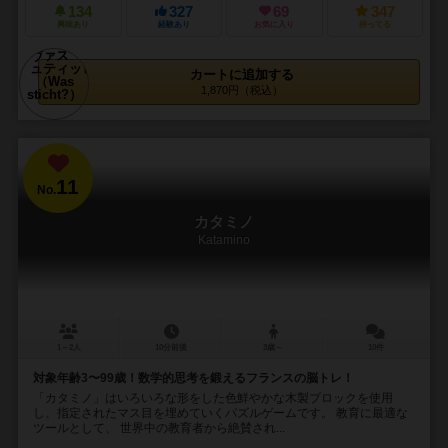
134
327
69
347
興味あり
経験あり
お気に入り
持ってる
カートに追加する
1,870円（税込）
11
No.
カタミノ
Katamino
1～2人
10分前後
3歳～
10件
対象年齢3〜99歳！数学的思考を鍛えるフランスの脳トレ！
「カタミノ」はいろいろな形をした色鮮やかな木製ブロックを使用
し、指定されたマス目を埋めていくパズルゲームです。 教育に最適な
ツールとして、 世界中の教育者から絶賛され...