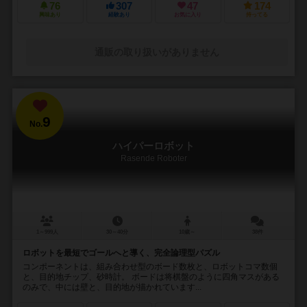
76
307
47
174
興味あり
経験あり
お気に入り
持ってる
通販の取り扱いがありません
9
No.
ハイパーロボット
Rasende Roboter
1～999人
30～40分
10歳～
38件
ロボットを最短でゴールへと導く、完全論理型パズル
コンポーネントは、組み合わせ型のボード数枚と、ロボットコマ数個
と、目的地チップ、砂時計。 ボードは将棋盤のように四角マスがある
のみで、中には壁と、目的地が描かれています...