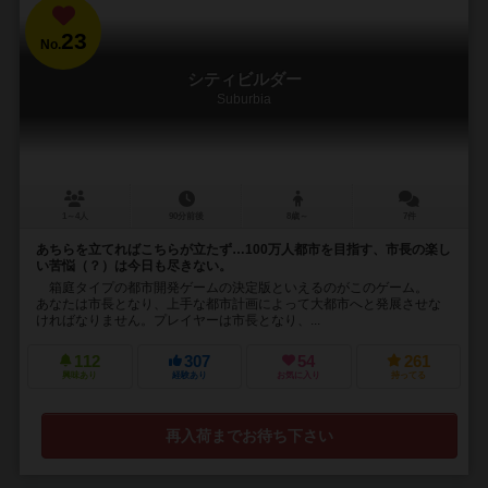
23
No.
シティビルダー
Suburbia
1～4人
90分前後
8歳～
7件
あちらを立てればこちらが立たず…100万人都市を目指す、市長の楽し
い苦悩（？）は今日も尽きない。
箱庭タイプの都市開発ゲームの決定版といえるのがこのゲーム。
あなたは市長となり、上手な都市計画によって大都市へと発展させな
ければなりません。プレイヤーは市長となり、...
112
307
54
261
興味あり
経験あり
お気に入り
持ってる
再入荷までお待ち下さい