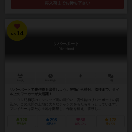
再入荷までお待ち下さい
14
No.
リバーボート
Riverboat
2～4人
90～120分
11件
リバーボートで農作物を出荷しよう。開拓から植付、収穫まで、タイ
ル上のワーカーが大活躍！
１９世紀初頭のミシシッピ州の川沿い。高性能のリバーボートの普
及が、この未開の土地に大きなチャンスをもたらそうとしています。
プレイヤーは新たな土地を開墾し、作物を植え、収穫し...
120
298
56
178
興味あり
経験あり
お気に入り
持ってる