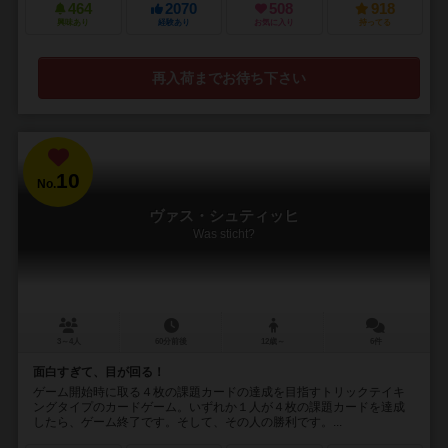
464
2070
508
918
興味あり
経験あり
お気に入り
持ってる
再入荷までお待ち下さい
10
No.
ヴァス・シュティッヒ
Was sticht?
3～4人
60分前後
12歳～
6件
面白すぎて、目が回る！
ゲーム開始時に取る４枚の課題カードの達成を目指すトリックテイキ
ングタイプのカードゲーム。いずれか１人が４枚の課題カードを達成
したら、ゲーム終了です。そして、その人の勝利です。...