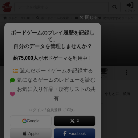
ログイン
閉じる
ボドゲーマTOP
ボードゲームの検索
ピンキリ
次のおすすめボードゲー
ボードゲームのプレイ履歴を記録し
て、
ピンキリ
自分のデータを管理しませんか？
次のおすすめボードゲーム
約75,000人
がボドゲーマを利用中！
遊んだボードゲームを記録する
1
2
24
トップ
画像
動画
レビュー
カフェ
気になるゲームのレビューを読む
『ピンキリ』が好きな方へのおすすめ
お気に入り作品・所有リストの共
このゲームのトップページで投票された「プレイ感の評価」をもとに、傾向
有
が近いボードゲームをランキング形式で紹介します。
※リストには一定の投票数がある作品のみを表示しています
ログイン / 会員登録（10秒）
Google
X
Apple
Facebook