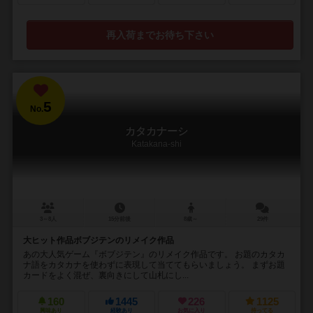
再入荷までお待ち下さい
5
No.
カタカナーシ
Katakana-shi
3～8人
15分前後
8歳～
29件
大ヒット作品ボブジテンのリメイク作品
あの大人気ゲーム『ボブジテン』のリメイク作品です。 お題のカタカ
ナ語をカタカナを使わずに表現して当ててもらいましょう。 まずお題
カードをよく混ぜ、裏向きにして山札にし...
160
1445
226
1125
興味あり
経験あり
お気に入り
持ってる