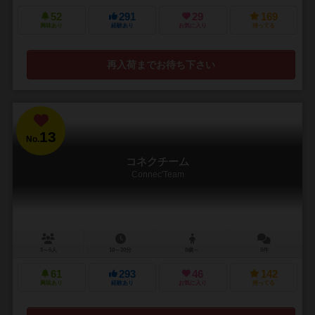
52
291
29
169
興味あり
経験あり
お気に入り
持ってる
再入荷までお待ち下さい
13
No.
コネクチーム
Connec'Team
3～6人
10～20分
8歳～
5件
61
293
46
142
興味あり
経験あり
お気に入り
持ってる