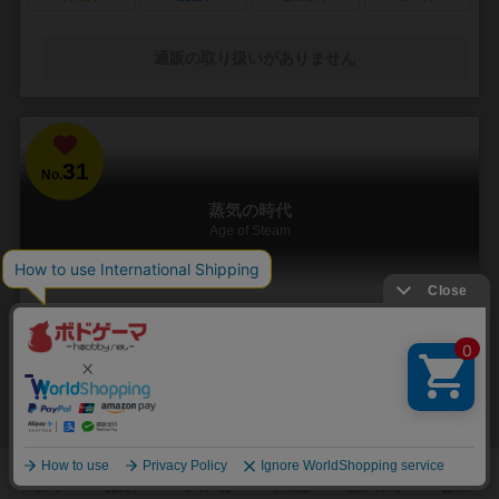
通販の取り扱いがありません
31
No.
蒸気の時代
Age of Steam
1～6人
120分前後
13歳～
11件
鉄道路線を引くのは楽し。経営は苦し！
2003年国際ゲーマーズ賞受賞！ プレイヤーは鉄道会社のオーナーと
なり、株を発行して資金を得、鉄道を建設し、列車を走らせ、都市か
ら都市へと商品を運搬します。 ...
397
544
153
303
興味あり
経験あり
お気に入り
持ってる