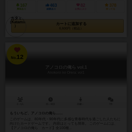
167
463
82
378
興味あり
経験あり
お気に入り
持ってる
カートに追加する
6,600円（税込）
12
No.
アノコロの俺ら vol.1
Anokoro no Orera: vol1
2～5人
15～30分
20歳～
7件
もういちど、アノコロの俺ら……
このゲームは、80年代・90年代に多感な青春時代を過ごした人たちに
向けたカードゲームです。 内容はとっても簡単。 このゲームには、
【アノコロの俺ら カード】全100種...