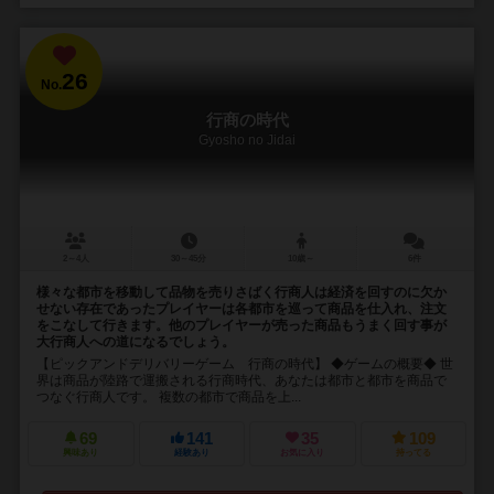
26
No.
行商の時代
Gyosho no Jidai
2～4人
30～45分
10歳～
6件
様々な都市を移動して品物を売りさばく行商人は経済を回すのに欠か
せない存在であったプレイヤーは各都市を巡って商品を仕入れ、注文
をこなして行きます。他のプレイヤーが売った商品もうまく回す事が
大行商人への道になるでしょう。
【ピックアンドデリバリーゲーム 行商の時代】 ◆ゲームの概要◆ 世
界は商品が陸路で運搬される行商時代、あなたは都市と都市を商品で
つなぐ行商人です。 複数の都市で商品を上...
69
141
35
109
興味あり
経験あり
お気に入り
持ってる