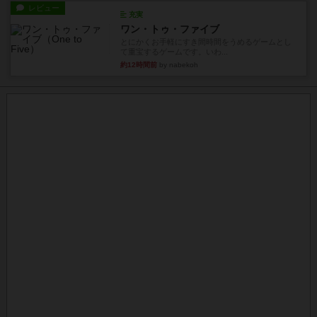
レビュー
充実
ワン・トゥ・ファイブ
とにかくお手軽にすき間時間をうめるゲームとし
て重宝するゲームです。いわ...
約12時間前
by nabekoh