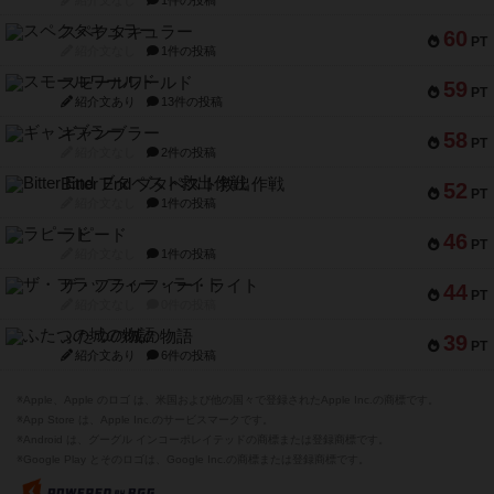
紹介文なし
1件の投稿
スペクタキュラー
60
PT
紹介文なし
1件の投稿
スモールワールド
59
PT
紹介文あり
13件の投稿
ギャンブラー
58
PT
紹介文なし
2件の投稿
Bitter End ブタペスト救出作戦
52
PT
紹介文なし
1件の投稿
ラピード
46
PT
紹介文なし
1件の投稿
ザ・フラッフィー・ライト
44
PT
紹介文なし
0件の投稿
ふたつの城の物語
39
PT
紹介文あり
6件の投稿
※Apple、Apple のロゴ は、米国および他の国々で登録されたApple Inc.の商標です。
※App Store は、Apple Inc.のサービスマークです。
※Android は、グーグル インコーポレイテッドの商標または登録商標です。
※Google Play とそのロゴは、Google Inc.の商標または登録商標です。