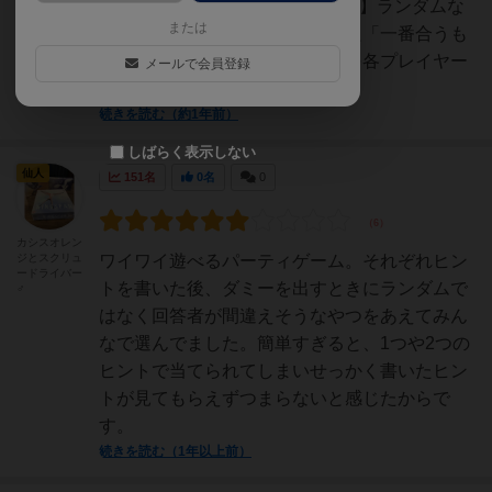
た。2025年7月【どんなゲーム？】ランダムな
または
お題に対して、それにマッチした「一番合うも
の」と「一番適合しないもの」を各プレイヤー
メールで会員登録
が1つずつ挙げて...
続きを読む（約1年前）
しばらく表示しない
仙人
151名
0名
0
カシスオレン
ジとスクリュ
ワイワイ遊べるパーティゲーム。それぞれヒン
ードライバー
トを書いた後、ダミーを出すときにランダムで
♂
はなく回答者が間違えそうなやつをあえてみん
なで選んでました。簡単すぎると、1つや2つの
ヒントで当てられてしまいせっかく書いたヒン
トが見てもらえずつまらないと感じたからで
す。
続きを読む（1年以上前）