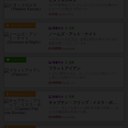
ボドゲ相席会でプレイしましたひらがなが書かれ
たカードを2枚まで手をつけ...
28分前
by みいやん
ルール/インスト
画像付き
充実
ノームズ・アット・ナイト
ベネボレンス女王は、忠実な臣民を称えるための
祝宴を開こうとしています。...
約1時間前
by jurong
レビュー
画像付き
充実
フラットアイアン
1~2人に限定された、エンジンビルド系のシステ
ム選んだ企業ボードに街で...
約2時間前
by あくり
ルール/インスト
画像付き
充実
キャプテン・フリップ：イスラ・ボンバ
イスラ・ボンバを探しに出航!潜水艦を装備し、あ
なたの乗組員を監獄から解...
約5時間前
by jurong