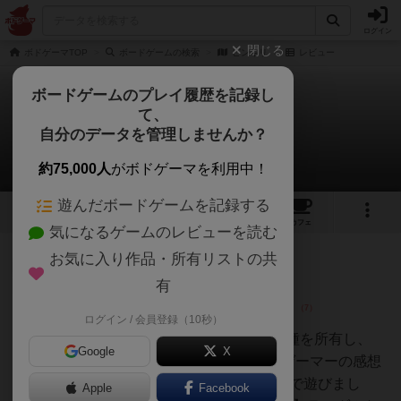
ログイン
閉じる
ボドゲーマTOP
ボードゲームの検索
ピンキリ
レビュー
ボードゲームのプレイ履歴を記録し
て、
ピンキリ
自分のデータを管理しませんか？
2件のレビュー
約75,000人
がボドゲーマを利用中！
遊んだボードゲームを記録する
1
2
24
トップ
画像
動画
レビュー
カフェ
気になるゲームのレビューを読む
お気に入り作品・所有リストの共
神
126名
2名
0
充実
有
ログイン / 会員登録（10秒）
おとん
星７(封緘シール最悪)ボドゲ500種を所有し、
Google
X
軽〜中量級を中心にプレイするゲーマーの感想
です。ボードゲーム会にて、5人で遊びまし
Apple
Facebook