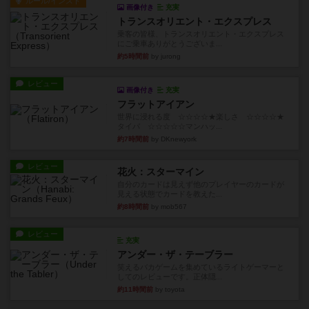
ルール/インスト
画像付き
充実
トランスオリエント・エクスプレス
乗客の皆様、トランスオリエント・エクスプレス
にご乗車ありがとうございま...
約5時間前
by jurong
レビュー
画像付き
充実
フラットアイアン
世界に浸れる度 ☆☆☆☆★楽しさ ☆☆☆☆★
タイパ ☆☆☆☆☆マンハッ...
約7時間前
by DKnewyork
レビュー
花火：スターマイン
自分のカードは見えず他のプレイヤーのカードが
見える状態でカードを教えた...
約8時間前
by mob567
レビュー
充実
アンダー・ザ・テーブラー
笑えるバカゲームを集めているライトゲーマーと
してのレビューです。正体隠...
約11時間前
by toyota