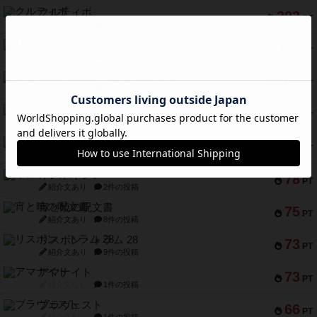
クルティボ
203
PT
紹介文なし
1件の投稿
1809
112
PT
紹介文あり
1件の投稿
ファースト・イン・フライト
108
PT
紹介文あり
3件の投稿
モズビ－ズ・レイダ－ズ
94
PT
紹介文あり
1件の投稿
テンプテーション
79
PT
紹介文なし
2件の投稿
インドネシア
78
PT
紹介文あり
2件の投稿
宵と暁の呪文書
75
PT
紹介文あり
8件の投稿
リスボン・トラム 28
73
PT
紹介文あり
9件の投稿
アマナイト
73
PT
紹介文なし
1件の投稿
ブラヴェスト
66
PT