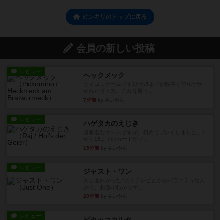
ピンキリのトップに戻る
会員の新しい投稿
レビュー
ヘックメック
サイコロゲームです1から5までの数字と芋虫がか
かれたダイス。これを振っ...
7分前
by みいやん
レビュー
ハゲタカのえじき
超有名なゲームですが、初めてプレイしました。1
から15までのカードがプ...
15分前
by みいやん
レビュー
ジャスト・ワン
まぁ面白かった‼️よくテレビとかのバラエティなん
かで、お題がわからずに...
20分前
by みいやん
レビュー
ピタッコカルタ