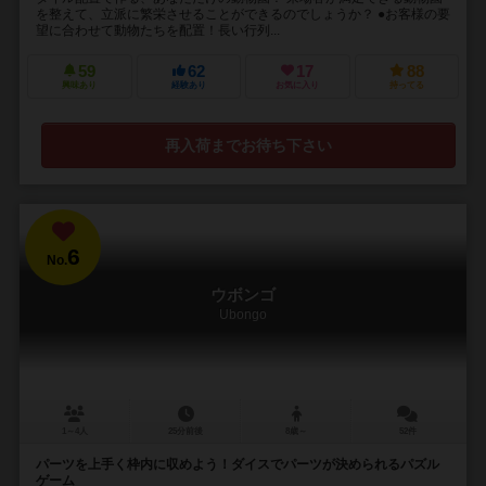
を整えて、立派に繁栄させることができるのでしょうか？ ●お客様の要
望に合わせて動物たちを配置！長い行列...
59
62
17
88
興味あり
経験あり
お気に入り
持ってる
再入荷までお待ち下さい
6
No.
ウボンゴ
Ubongo
1～4人
25分前後
8歳～
52件
パーツを上手く枠内に収めよう！ダイスでパーツが決められるパズル
ゲーム