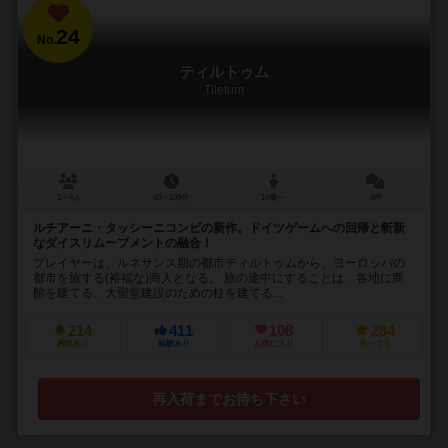
24
No.
ティルトゥム
Tiletum
1～4人
60～100分
14歳～
8件
ルチアーニ・タッシーニコンビの新作。ドイツゲームへの回帰と斬新
なダイスリムーブメントの融合！
プレイヤーは、ルネサンス期の都市ティルトゥムから、ヨーロッパの
都市を旅する(裕福な)商人となる。 旅の途中にすることは、各地に商
館を建てる、大聖堂建設のための柱を建てる...
214
411
108
284
興味あり
経験あり
お気に入り
持ってる
再入荷までお待ち下さい