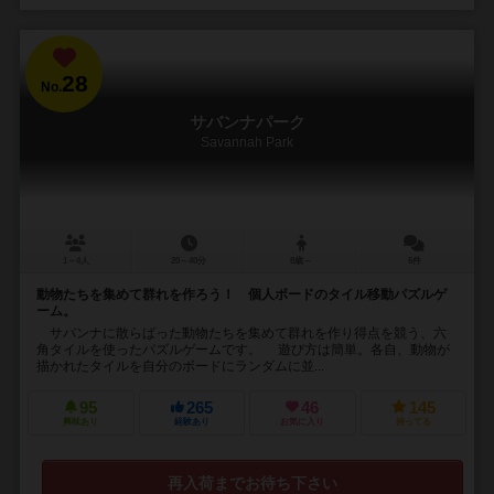
28
No.
サバンナパーク
Savannah Park
1～4人
20～40分
8歳～
6件
動物たちを集めて群れを作ろう！ 個人ボードのタイル移動パズルゲ
ーム。
サバンナに散らばった動物たちを集めて群れを作り得点を競う、六
角タイルを使ったパズルゲームです。 遊び方は簡単。各自、動物が
描かれたタイルを自分のボードにランダムに並...
95
265
46
145
興味あり
経験あり
お気に入り
持ってる
再入荷までお待ち下さい