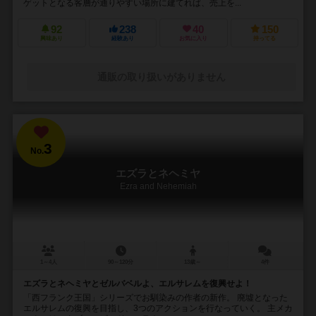
ゲットとなる客層が通りやすい場所に建てれば、売上を...
92
238
40
150
興味あり
経験あり
お気に入り
持ってる
通販の取り扱いがありません
3
No.
エズラとネヘミヤ
Ezra and Nehemiah
1～4人
90～120分
13歳～
4件
エズラとネヘミヤとゼルバベルよ、エルサレムを復興せよ！
「西フランク王国」シリーズでお馴染みの作者の新作。 廃墟となった
エルサレムの復興を目指し、3つのアクションを行なっていく。 主メカ