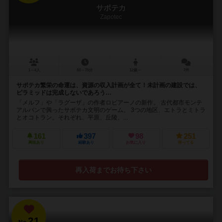
サポテカ
Zapotec
1～4人
60～75分
12歳～
7件
サポテカ繁栄の命運は、資源の収入計画が全て！未計画の建設では、
ピラミッドは完成しないであろう…
「メルフ」や「ラグーザ」の作者ロピアーノの新作。 古代都市モンテ
アルバンで興ったサポテカ文明のゲーム。 3つの地区、エトラとミトラ
とオコトラン。それぞれ、平原、丘陵、...
161
397
98
251
興味あり
経験あり
お気に入り
持ってる
再入荷までお待ち下さい
21