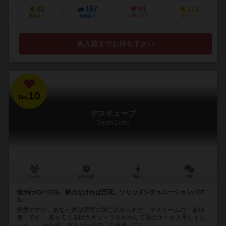
92
167
34
171
興味あり
経験あり
お気に入り
持ってる
再入荷までお待ち下さい
10
No.
デスキューブ
Death Cube
2～5人
10分前後
8歳～
3件
命がけのパズル、解けなければ圧死。ソリッドシチュエーションパズ
ル
突然ですが、あなた達は密室に閉じ込められた、デスゲームの「参加
者」です。 落ちてくる巨大キューブをかわして脱出キーを入手しまし
ょう。 …かたや、デスゲームの「主催者」にな...