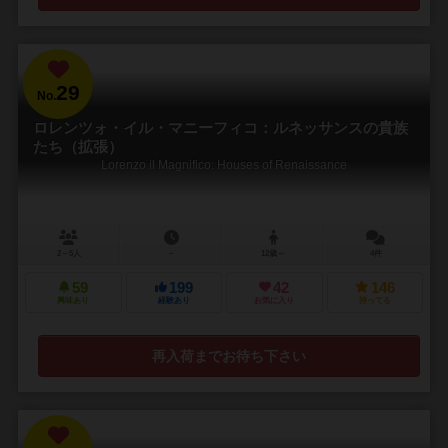
29
No.
ロレンツォ・イル・マニーフィコ：ルネッサンスの貴族
たち（拡張）
Lorenzo il Magnifico: Houses of Renaissance
2～5人
－
12歳～
4件
59
199
42
146
興味あり
経験あり
お気に入り
持ってる
再入荷までお待ち下さい