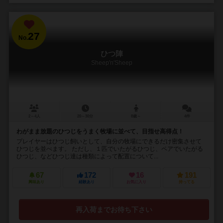
27
No.
ひつ陣
Sheep'n'Sheep
2～4人
20～30分
8歳～
4件
わがまま放題のひつじをうまく牧場に並べて、目指せ高得点！
プレイヤーはひつじ飼いとして、自分の牧場にできるだけ密集させて
ひつじを並べます。 ただし、１匹でいたがるひつじ、ペアでいたがる
ひつじ、などひつじ達は種類によって配置について...
67
172
16
191
興味あり
経験あり
お気に入り
持ってる
再入荷までお待ち下さい