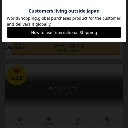
工作を楽しむ
ダイスは木材。しかし枝として植木鉢に入れ、ダイスの目を育てるこ
ともできる。 アクションは、回転するホイール内でのタイルドラフト
という珍しい形。穴から見えるミニボーナスを...
154
308
77
177
興味あり
経験あり
お気に入り
持ってる
カートに追加する
8,800円（税込）
16
No.
ルーンストーン
Rune Stones
2～4人
60～90分
10歳～
7件