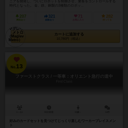
ニアを開発し、ついにロボットを制御させ、乗客をコントロールする
時代となった。 金、鉄、銅製の3種類のロボッ...
207
321
71
282
興味あり
経験あり
お気に入り
持ってる
カートに追加する
10,780円（税込）
13
No.
ファーストクラス / 一等車：オリエント急行の道中
First Class
1～4人
60分前後
10歳～
14件
好みのカードセットを見つけてじっくり楽しむワーカープレイスメン
ト