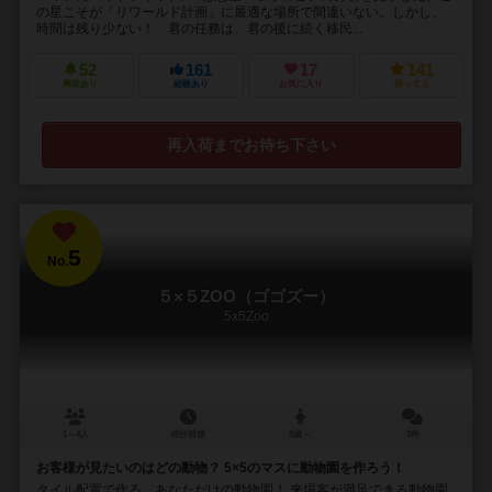
の星こそが「リワールド計画」に最適な場所で間違いない。しかし、
時間は残り少ない！ 君の任務は、君の後に続く移民...
52
161
17
141
興味あり
経験あり
お気に入り
持ってる
再入荷までお待ち下さい
5
No.
５×５ZOO（ゴゴズー）
5x5Zoo
1～4人
45分前後
8歳～
3件
お客様が見たいのはどの動物？ 5×5のマスに動物園を作ろう！
タイル配置で作る、あなただけの動物園！ 来場客が満足できる動物園