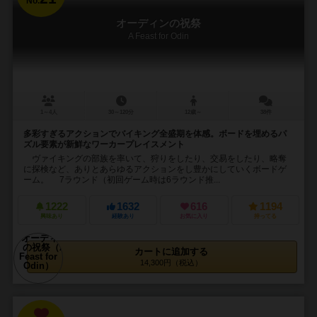
No.
オーディンの祝祭
A Feast for Odin
1～4人
30～120分
12歳～
38件
多彩すぎるアクションでバイキング全盛期を体感。ボードを埋めるパ
ズル要素が新鮮なワーカープレイスメント
ヴァイキングの部族を率いて、狩りをしたり、交易をしたり、略奪
に探検など、ありとあらゆるアクションをし豊かにしていくボードゲ
ーム。 7ラウンド（初回ゲーム時は6ラウンド推...
1222
1632
616
1194
興味あり
経験あり
お気に入り
持ってる
カートに追加する
14,300円（税込）