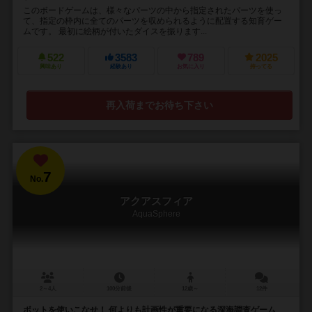
このボードゲームは、様々なパーツの中から指定されたパーツを使っ
て、指定の枠内に全てのパーツを収められるように配置する知育ゲー
ムです。 最初に絵柄が付いたダイスを振ります...
522
3583
789
2025
興味あり
経験あり
お気に入り
持ってる
再入荷までお待ち下さい
7
No.
アクアスフィア
AquaSphere
2～4人
100分前後
12歳～
12件
ボットを使いこなせ！ 何よりも計画性が重要になる深海調査ゲーム