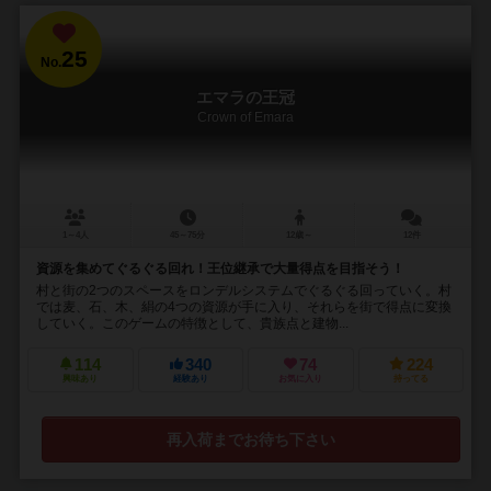
25
No.
エマラの王冠
Crown of Emara
1～4人
45～75分
12歳～
12件
資源を集めてぐるぐる回れ！王位継承で大量得点を目指そう！
村と街の2つのスペースをロンデルシステムでぐるぐる回っていく。村
では麦、石、木、絹の4つの資源が手に入り、それらを街で得点に変換
していく。このゲームの特徴として、貴族点と建物...
114
340
74
224
興味あり
経験あり
お気に入り
持ってる
再入荷までお待ち下さい