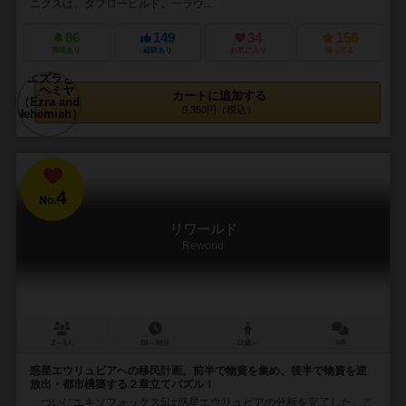
ニクスは、タブロービルド。一ラウ...
86
149
34
158
興味あり
経験あり
お気に入り
持ってる
カートに追加する
9,350円（税込）
4
No.
リワールド
Reworld
2～4人
50～90分
12歳～
5件
惑星エウリュビアへの移民計画。前半で物資を集め、後半で物資を逆
放出・都市構築する２章立てパズル！
ついにエキソフォックス5は惑星エウリュビアの分析を完了した。こ