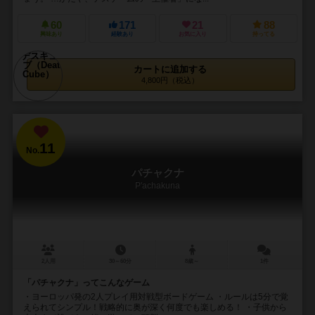
60
171
21
88
興味あり
経験あり
お気に入り
持ってる
カートに追加する
4,800円（税込）
11
No.
パチャクナ
P'achakuna
2人用
30～60分
8歳～
1件
「パチャクナ」ってこんなゲーム
・ヨーロッパ発の2人プレイ用対戦型ボードゲーム ・ルールは5分で覚
えられてシンプル！戦略的に奥が深く何度でも楽しめる！ ・子供から