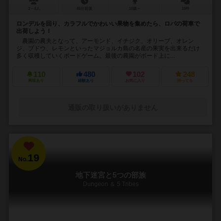
2～4人
45分前後
10歳～
10件
ロンデルを回り、カラフルでかわいい果物を集めたら、ロバの荷車で
出荷しよう！
農園の農夫となって、アーモンド、イチジク、オリーブ、オレン
ジ、ブドウ、レモンといったマジョルカ島の名産の果実を出来るだけ
多く収穫していくボードゲーム。最後の農園がボード上に...
110
480
102
248
興味あり
経験あり
お気に入り
持ってる
通販の取り扱いがありません
19
No.
地下迷宮と5つの部族
Dungeon ＆ 5 Tribes