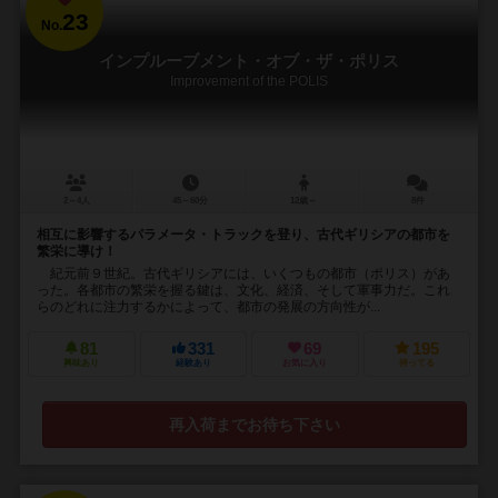
23
No.
インプルーブメント・オブ・ザ・ポリス
Improvement of the POLIS
2～4人
45～60分
12歳～
8件
相互に影響するパラメータ・トラックを登り、古代ギリシアの都市を
繁栄に導け！
紀元前９世紀。古代ギリシアには、いくつもの都市（ポリス）があ
った。各都市の繁栄を握る鍵は、文化、経済、そして軍事力だ。これ
らのどれに注力するかによって、都市の発展の方向性が...
81
331
69
195
興味あり
経験あり
お気に入り
持ってる
再入荷までお待ち下さい