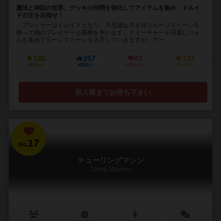
魔法と神話の世界。デッキの仲間を強化してアイテムを集め、ドルイ
ドの王を目指せ！
プレイヤーはドルイドとなり、不思議な力を持つルーンストーンを
操って他のプレイヤーと覇権を争います。クリーチャーを召還しジェ
ムを集めてルーンストーンを入手していきますが、アー...
149
257
63
131
興味あり
経験あり
お気に入り
持ってる
再入荷までお待ち下さい
17
No.
チューリングマシン
Turing Machine