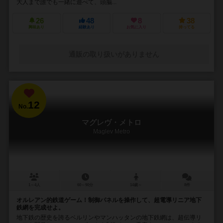
大人まで誰でも一緒に遊べて、頭脳...
26
48
8
38
興味あり
経験あり
お気に入り
持ってる
通販の取り扱いがありません
12
No.
マグレヴ・メトロ
Maglev Metro
1～4人
60～90分
14歳～
8件
オルレアン的鉄道ゲーム！制御パネルを操作して、超電導リニア地下
鉄網を完成せよ。
地下鉄の歴史を誇るベルリンやマンハッタンの地下鉄網は、超伝導リ