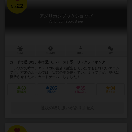
22
No.
アメリカンブックショップ
American Book Shop
3～5人
30～50分
8歳～
4件
カードで遊ぶな、本で遊べ。バースト系トリックテイキング
いつかの時代、アメリカの書店で誕生していたかもしれないゲーム
です。本来のルールでは、実際の本を使っていたようですが、現代に
復活させるためにカードゲームにしました！ ...
69
205
35
94
興味あり
経験あり
お気に入り
持ってる
通販の取り扱いがありません