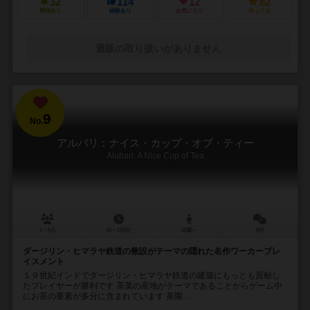
32
114
12
82
興味あり
経験あり
お気に入り
持ってる
通販の取り扱いがありません
9
No.
アルバリ：ナイス・カップ・オブ・ティー
Alubari: A Nice Cup of Tea
1～5人
45～120分
10歳～
6件
ダージリン・ヒマラヤ鉄道の敷設がテーマの隠れた名作ワーカープレ
イスメント
１９世紀インドでダージリン・ヒマラヤ鉄道の建築にもっとも貢献し
たプレイヤーが勝利です 茶葉の産地がテーマであることからゲーム中
にお茶の要素が多分に含まれています 茶園...