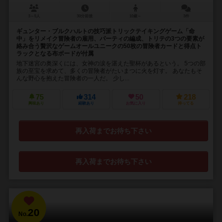
3～5人
30分前後
10歳～
3件
ギュンター・ブルクハルトの技巧派トリックテイキングゲーム「命
中」をリメイク冒険者の雇用、パーティの編成、トリテの3つの要素が
絡み合う贅沢なゲームオールユニークの50枚の冒険者カードと得点ト
ラックとなる布ボードが付属
地下迷宮の奥深くには、女神の涙を湛えた聖杯があるという。 5つの部
族の至宝を求めて、多くの冒険者がたいまつに火を灯す。 あなたもそ
んな野心を抱えた冒険者の一人だ。 少し...
75
314
50
218
興味あり
経験あり
お気に入り
持ってる
再入荷までお待ち下さい
再入荷までお待ち下さい
20
No.