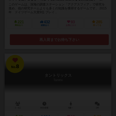
このゲームは、深海の調査ステーション「アクアスフィア」で研究を
進め、他の研究チームよりも多くの知識を獲得するゲームです。 2015
年 ドイツゲーム大賞9位 プレイ...
221
432
93
285
興味あり
経験あり
お気に入り
持ってる
再入荷までお待ち下さい
8
No.
タントリックス
Tantrix
1～4人
30分前後
8歳～
1件