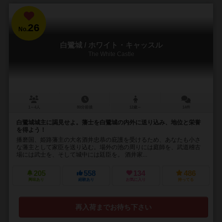
26
No.
白鷺城 / ホワイト・キャッスル
The White Castle
1～4人
80分前後
12歳～
14件
白鷺城城主に謁見せよ。藩士を白鷺城の内外に送り込み、地位と栄誉
を得よう！
播磨国、姫路藩主の大名酒井忠恭の庇護を受けるため、あなたも小さ
な藩主として家臣を送り込む。場外の池の周りには庭師を、武道稽古
場には武士を、そして城中には廷臣を。 酒井家...
205
558
134
486
興味あり
経験あり
お気に入り
持ってる
再入荷までお待ち下さい