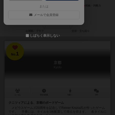
または
メールで会員登録
しばらく表示しない
1
No.
京都
Kyoto
1～4人
30分前後
8歳～
3件
クニツィアによる、京都のボードゲーム
メビウスゲームズ20周年を記念してReiner Knizia氏が作ったゲーム
です。 手番には、タイルを1枚配置して得点を得ます。 各タイルに