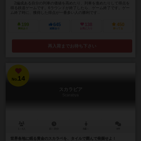
2編成ある自分の列車の価値を高めたり、列車を進めたりして得点を
得る鉄道ゲームです。6ラウンドが終了したら、ゲーム終了です。ゲー
ム終了時に、獲得した得点が一番多い人の勝利です...
199
645
138
450
興味あり
経験あり
お気に入り
持ってる
再入荷までお待ち下さい
14
No.
スカラビア
Scarabya
1～4人
15～20分
8歳～
8件
世界各地に眠る黄金のスカラベを、タイルで囲んで発掘せよ！