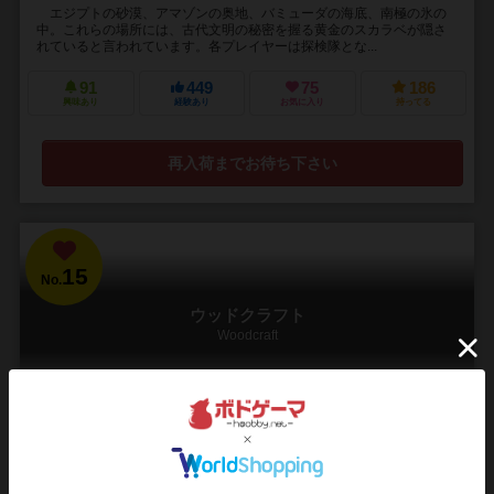
エジプトの砂漠、アマゾンの奥地、バミューダの海底、南極の氷の
中。これらの場所には、古代文明の秘密を握る黄金のスカラベが隠さ
れていると言われています。各プレイヤーは探検隊とな...
91
449
75
186
興味あり
経験あり
お気に入り
持ってる
再入荷までお待ち下さい
15
No.
ウッドクラフト
Woodcraft
1～4人
60～120分
12歳～
6件
ダイスを切断！鋸の刃を替えたり、のりで接着したり接木したり、木