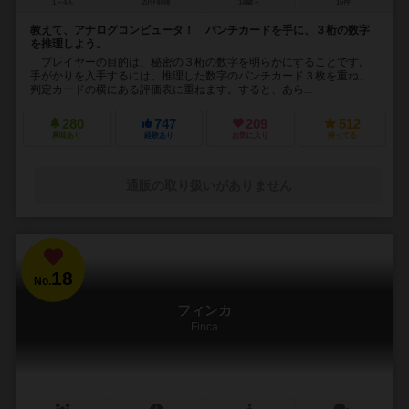
1～4人
20分前後
14歳～
16件
教えて、アナログコンピュータ！ パンチカードを手に、３桁の数字
を推理しよう。
プレイヤーの目的は、秘密の３桁の数字を明らかにすることです。
手がかりを入手するには、推理した数字のパンチカード３枚を重ね、
判定カードの横にある評価表に重ねます。すると、あら...
280
747
209
512
興味あり
経験あり
お気に入り
持ってる
通販の取り扱いがありません
18
No.
フィンカ
Finca