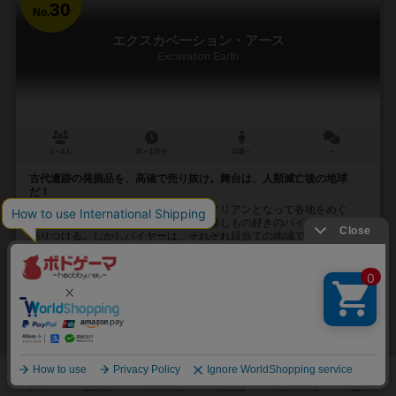
30
No.
エクスカベーション・アース
Excavation Earth
1～4人
30～120分
14歳～
－
古代遺跡の発掘品を、高値で売り抜け。舞台は、人類滅亡後の地球
だ！
人類滅亡後の地球。プレイヤーはエイリアンとなって各地をめぐ
り、人類の残した物品を発掘しては、珍しもの好きのバイヤーたちに
売りつける。しかしバイヤーは、それぞれ目当ての地域で...
28
48
7
25
興味あり
経験あり
お気に入り
持ってる
通販の取り扱いがありません