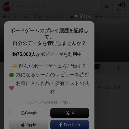
ログイン
閉じる
ボドゲーマTOP
ボードゲームの検索
よんろのご
次のおすすめボードゲ
ボードゲームのプレイ履歴を記録し
て、
よんろのご
自分のデータを管理しませんか？
次のおすすめボードゲーム
約75,000人
がボドゲーマを利用中！
遊んだボードゲームを記録する
1
2
10
トップ
画像
動画
レビュー
カフェ
気になるゲームのレビューを読む
『よんろのご』が好きな方へのおすすめ
お気に入り作品・所有リストの共
このゲームのトップページで投票された「プレイ感の評価」をもとに、傾向
有
が近いボードゲームをランキング形式で紹介します。
※リストには一定の投票数がある作品のみを表示しています
ログイン / 会員登録（10秒）
Google
X
Apple
Facebook