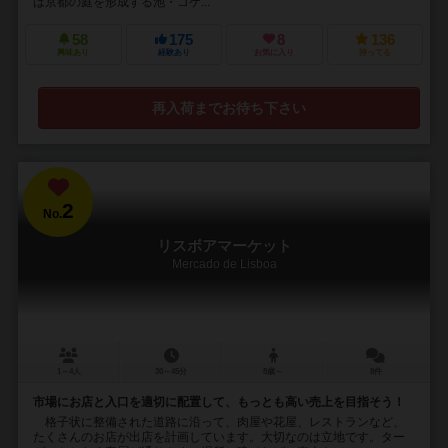
は京都の庭を形成する池・コケ...
58
175
8
136
興味あり
経験あり
お気に入り
持ってる
再入荷までお待ち下さい
2
No.
リスボアマーケット
Mercado de Lisboa
1～4人
30～45分
8歳～
8件
市場にお店と入口を適切に配置して、もっとも高い売上を目指そう！
格子状に整備された道路に沿って、肉屋や花屋、レストランなど、
たくさんのお店が出店を計画しています。大切なのは立地です。ター