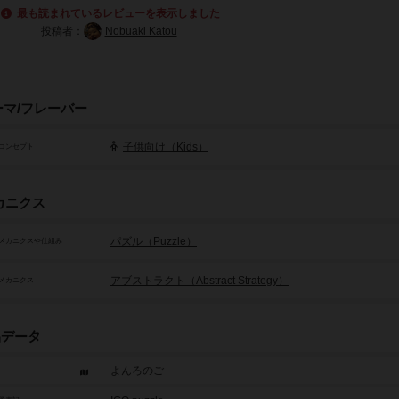
最も読まれているレビューを表示しました
投稿者：
Nobuaki Katou
ーマ/フレーバー
子供向け（Kids）
コンセプト
カニクス
パズル（Puzzle）
メカニクスや仕組み
アブストラクト（Abstract Strategy）
メカニクス
品データ
よんろのご