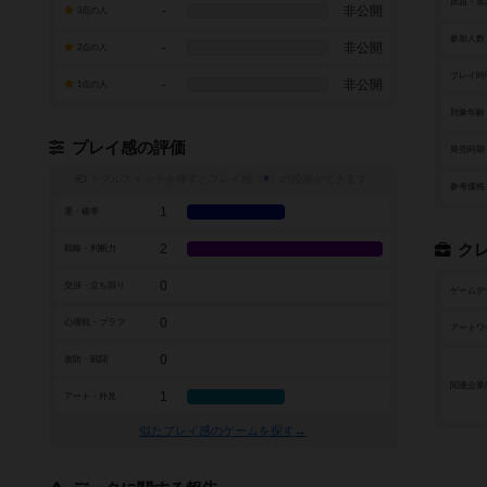
原題・英
-
非公開
3点の人
参加人数
-
非公開
2点の人
プレイ時
-
非公開
1点の人
対象年齢
プレイ感の評価
発売時期
トグルスイッチを押すとプレイ感（
※
）の投票ができます
参考価格
1
運・確率
2
ク
戦略・判断力
0
交渉・立ち回り
ゲームデ
0
心理戦・ブラフ
アートワ
0
攻防・戦闘
関連企業
1
アート・外見
似たプレイ感のゲームを探す→