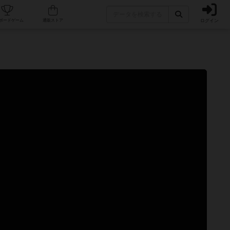
ログイン
カフェ/店舗
人気ボードゲーム
通販ストア