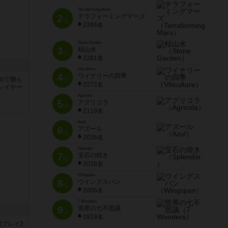
Terraforming Mars
2
テラフォーミングマーズ
位
2394名
Stone Garden
3
枯山水
位
2281名
Viticulture
4
ワイナリーの四季
位
めて限ら
2272名
レイヤー
Agricola
5
アグリコラ
位
2119名
Azul
6
アズール
位
2035名
Splendor
7
宝石の煌き
位
2028名
Wingspan
8
ウイングスパン
位
2006名
7 Wonders
9
世界の七不思議
位
1919名
間プレイ2