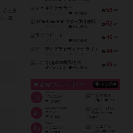
ギャンブラー
58
、赤と青
PT
紹介文なし
2件の投稿
り、最
Bitter End ブタペスト救出作戦
52
PT
紹介文なし
1件の投稿
ラピード
46
PT
紹介文なし
1件の投稿
ザ・フラッフィー・ライト
44
PT
紹介文なし
0件の投稿
ふたつの城の物語
39
PT
紹介文あり
6件の投稿
お気に入りランキング
トップ50
Splendor
1
宝石の煌き
位
4040名
Die Siedler von Catan
2
カタン
位
3616名
Dominion
3
ドミニオン
位
2528名