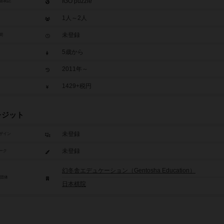
IGO puzzle
題表記
1人～2人
未登録
間
5歳から
2011年～
1429+税円
レジット
未登録
ザイン
未登録
ーク
幻冬舎エデュケーション（Gentosha Education）
/団体
日本棋院