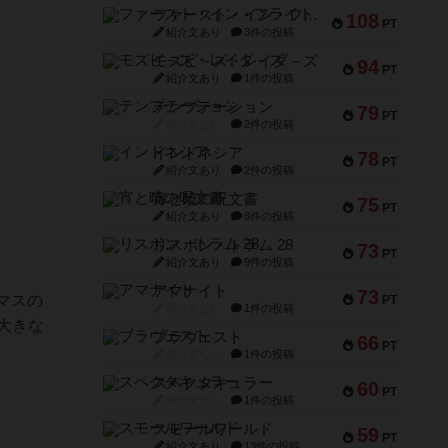
ファースト・イン・フライト
108
PT
紹介文あり
3件の投稿
モズビ－ズ・レイダ－ズ
94
PT
紹介文あり
1件の投稿
テンプテーション
79
PT
紹介文なし
2件の投稿
インドネシア
78
PT
紹介文あり
2件の投稿
宵と暁の呪文書
75
PT
紹介文あり
8件の投稿
リスボン・トラム 28
73
PT
紹介文あり
9件の投稿
アマナイト
73
マスの
PT
紹介文なし
1件の投稿
大きな
ブラヴェスト
66
PT
紹介文なし
1件の投稿
スペクタキュラー
60
PT
紹介文なし
1件の投稿
スモールワールド
59
PT
紹介文あり
13件の投稿