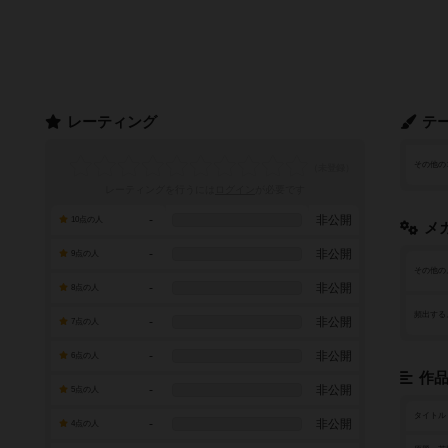
レーティング
テ
その他の
レーティングを行うには
ログイン
が必要です
-
非公開
10点の人
メ
-
非公開
9点の人
その他の
-
非公開
8点の人
頻出する
-
非公開
7点の人
-
非公開
6点の人
作
-
非公開
5点の人
タイトル
-
非公開
4点の人