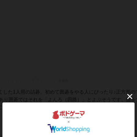
くした1人用の詰碁。初めて囲碁をやる人にぴったり♪正方形の
があり囲碁ではそれを「よんろ（四路）」とよぶそうです。盤を
に変えて親しみやすい形で子どもたちに優しく...