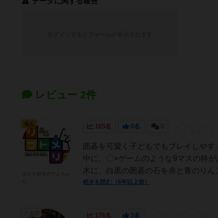
データに関する報告
ログインするとフォームが表示されます
レビュー 2件
仙人
165名
0名
0
囲碁を可愛く子どもでもプレイしやす
中に、〇×ゲームのような9マスの枠
木に、白黒の囲碁の石を赤と青のりんご
ボドゲ好きのてんちゃ
ん
続きを読む（6年以上前）
たまご
176名
3名