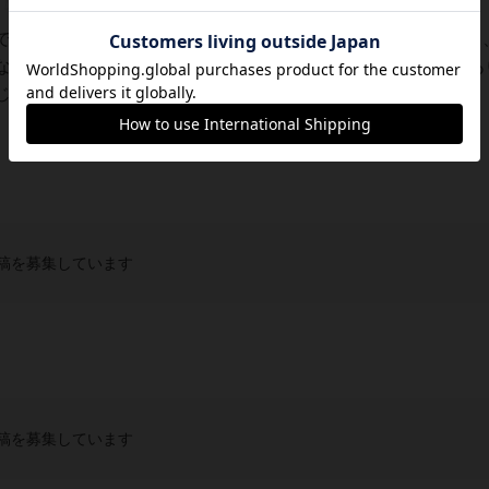
で、簡単にいうと、４路盤での詰碁です。碁石は白黒ではなく
なっています。なお、マニュアルには、パズルの問題が64問あ
られました。また、別途100問が掲載された...
稿を募集しています
稿を募集しています