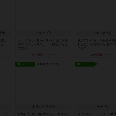
牛陣
フリップ７
コンセプト
せる。
カードをめくるかパスをするかを決
親のプレイヤーがお題を決
きる
めてパスした時のカード数字が得点
れたヒントの中から他のプ
になる...
に当て...
約4時間前
by mob567
約4時間前
by mob567
レビュー
レビュー
オラパ・マイン
マーリン
!しか
お気に入りのplayte製です。オラパ
４人プレイ。インスト1時