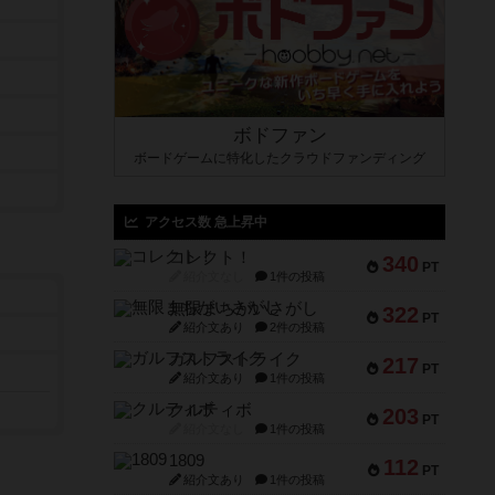
ボドファン
ボードゲームに特化したクラウドファンディング
アクセス数 急上昇中
コレクト！
340
PT
紹介文なし
1件の投稿
無限まちがいさがし
322
PT
紹介文あり
2件の投稿
ガルフストライク
217
PT
紹介文あり
1件の投稿
クルティボ
203
PT
紹介文なし
1件の投稿
1809
112
PT
紹介文あり
1件の投稿