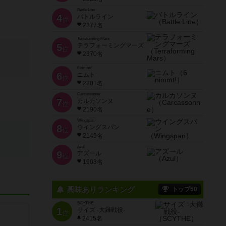
Battle Line
4
バトルライン
位
2377名
Terraforming Mars
5
テラフォーミングマーズ
位
2370名
6 nimmt!
6
ニムト
位
2201名
Carcassonne
7
カルカソンヌ
位
2190名
Wingspan
8
ウイングスパン
位
2149名
Azul
9
アズール
位
1903名
興味ありランキング
トップ50
SCYTHE
1
サイズ -大鎌戦役-
位
2415名