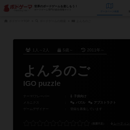
世界のボードゲームを楽しもう！
ボードゲーム専門の総合情報サイト
データベース
検
ボドゲーマTOP
ボードゲームの検索
よんろのご
1人～2人
5歳～
2011年～
よんろのご
IGO puzzle
テーマ/フレーバー
：
子供向け
メカニクス
：
パズル
アブストラクト
ゲームデザイナー
：
登録を募集しています
レーティン