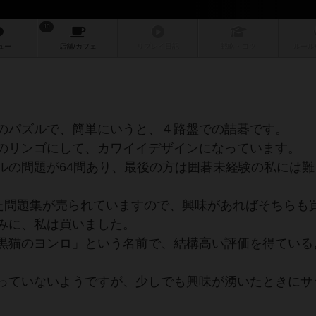
10
ュー
店舗/
カフェ
リプレイ
日記
戦略
・コツ
ルール
のパズルで、簡単にいうと、４路盤での詰碁です。
のリンゴにして、カワイイデザインになっています。
の問題が64問あり、最後の方は囲碁未経験の私には難
た問題集が売られていますので、興味があればそちらも
みに、私は買いました。
黒猫のヨンロ」という名前で、結構高い評価を得ている
っていないようですが、少しでも興味が湧いたときにサ