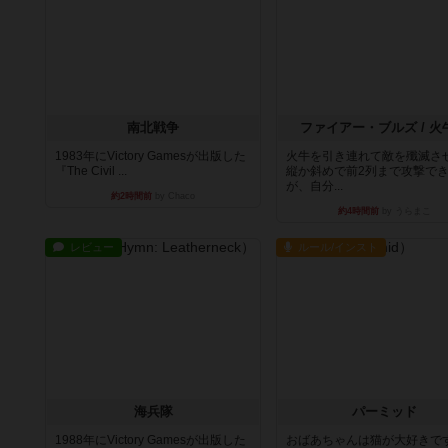
南北戦争
ファイアー・ブルズ / 火
1983年にVictory Gamesが出版した
火牛を引き連れて敵を殲滅さ
『The Civil ...
縦か斜めで前2列まで攻撃で
が、自分...
約2時間前
by Chaco
約4時間前
by うらまこ
レビュー
ルール/インスト
海兵隊
パーミッド
1988年にVictory Gamesが出版した
おばあちゃんは猫が大好きです