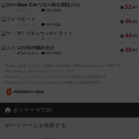
Bitter End ブタペスト救出作戦
52
PT
紹介文なし
1件の投稿
ラピード
46
PT
紹介文なし
1件の投稿
ザ・フラッフィー・ライト
44
PT
紹介文なし
0件の投稿
ふたつの城の物語
39
PT
紹介文あり
6件の投稿
※Apple、Apple のロゴ は、米国および他の国々で登録されたApple Inc.の商標です。
※App Store は、Apple Inc.のサービスマークです。
※Android は、グーグル インコーポレイテッドの商標または登録商標です。
※Google Play とそのロゴは、Google Inc.の商標または登録商標です。
ボドゲーマTOP
ボードゲームを検索する