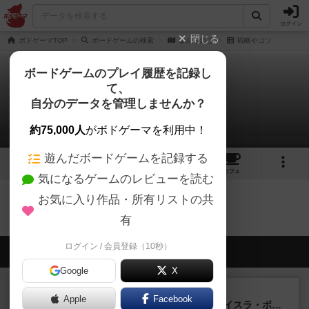
ログイン
閉じる
ボドゲーマTOP
ボードゲームの検索
よんろのご
戦略やコツ
ボードゲームのプレイ履歴を記録し
て、
よんろのご
自分のデータを管理しませんか？
0件の戦略やコツ
約75,000人
がボドゲーマを利用中！
遊んだボードゲームを記録する
1
2
10
トップ
画像
動画
レビュー
カフェ
気になるゲームのレビューを読む
お気に入り作品・所有リストの共
よんろのごのトップに戻る
有
ログイン / 会員登録（10秒）
会員の新しい投稿
Google
X
ルール/インスト
画像付き
充実
Apple
Facebook
キャプテン・フリップ：イスラ・ボンバ