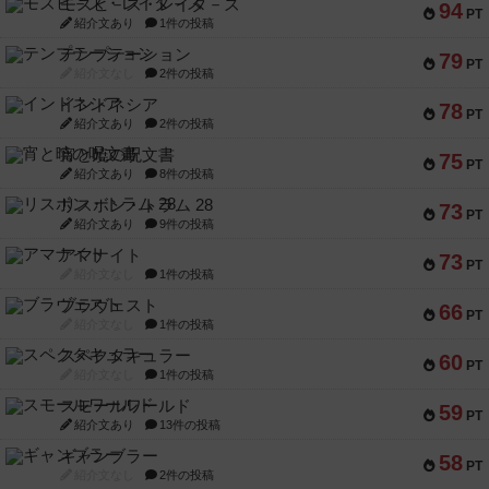
モズビ－ズ・レイダ－ズ
94
PT
紹介文あり
1件の投稿
テンプテーション
79
PT
紹介文なし
2件の投稿
インドネシア
78
PT
紹介文あり
2件の投稿
宵と暁の呪文書
75
PT
紹介文あり
8件の投稿
リスボン・トラム 28
73
PT
紹介文あり
9件の投稿
アマナイト
73
PT
紹介文なし
1件の投稿
ブラヴェスト
66
PT
紹介文なし
1件の投稿
スペクタキュラー
60
PT
紹介文なし
1件の投稿
スモールワールド
59
PT
紹介文あり
13件の投稿
ギャンブラー
58
PT
紹介文なし
2件の投稿