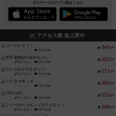
ボドゲーマのアプリ版はこちら
アクセス数 急上昇中
コレクト！
340
PT
紹介文なし
1件の投稿
無限まちがいさがし
322
PT
紹介文あり
2件の投稿
ガルフストライク
217
PT
紹介文あり
1件の投稿
クルティボ
203
PT
紹介文なし
1件の投稿
1809
112
PT
紹介文あり
1件の投稿
ファースト・イン・フライト
108
PT
紹介文あり
3件の投稿