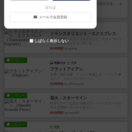
イスラ・ボンバを探しに出航!潜水艦を装備し、あ
または
なたの乗組員を監獄から解...
約2時間前
by jurong
メールで会員登録
ルール/インスト
画像付き
充実
トランスオリエント・エクスプレス
乗客の皆様、トランスオリエント・エクスプレス
しばらく表示しない
にご乗車ありがとうございま...
約3時間前
by jurong
レビュー
画像付き
充実
フラットアイアン
世界に浸れる度 ☆☆☆☆★楽しさ ☆☆☆☆★
タイパ ☆☆☆☆☆マンハッ...
約4時間前
by DKnewyork
レビュー
花火：スターマイン
自分のカードは見えず他のプレイヤーのカードが
見える状態でカードを教えた...
約6時間前
by mob567
レビュー
充実