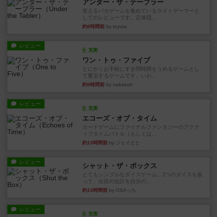
アンダー・ザ・テーブラー
笑えるバカゲームを集めているライトゲーマーと
してのレビューです。正体隠...
約8時間前
by toyota
レビュー
充実
ワン・トゥ・ファイブ
とにかくお手軽にすき間時間をうめるゲームとし
て重宝するゲームです。いわ...
約9時間前
by nabekoh
レビュー
充実
エコーズ・オブ・タイム
カードゲームにファイナルファンタジーのアクテ
ィブタイムバトル（もしくは...
約13時間前
by ジェイとと
レビュー
シャット・ザ・ボックス
とてもシンプルなダイスゲーム。2つのダイスを振
って、出目の合計を自分の...
約13時間前
by OSAっち
レビュー
充実