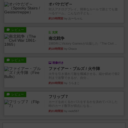
オバケだぞ～
対人アナログプレイ。簡単なルールで誰とでも遊
べるゲーム。こんなの子ども...
約15時間前
by おーちゃん
レビュー
充実
南北戦争
1983年にVictory Gamesが出版した『The Civil ...
約18時間前
by Chaco
レビュー
画像付き
ファイアー・ブルズ / 火牛陣
火牛を引き連れて敵を殲滅させる。縦か斜めで前2
列まで攻撃できるが、自分...
約20時間前
by うらまこ
レビュー
フリップ７
カードをめくるかパスをするかを決めてパスした
時のカード数字が得点になる...
約21時間前
by mob567