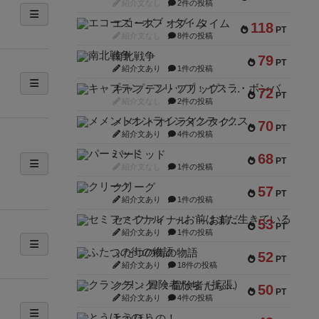
紹介文なし
2件の投稿
エコーズ・オブ・タイム
118
PT
紹介文なし
8件の投稿
南北戦争
79
PT
紹介文あり
1件の投稿
キャプテン・フリップ：イスラ・ボンバ
72
PT
紹介文なし
2件の投稿
メメントオンラインタクティクス
70
PT
紹介文あり
4件の投稿
パーミッド
68
PT
紹介文なし
1件の投稿
クリーグ
57
PT
紹介文あり
1件の投稿
セミファイナル ～お前はまだ生きている～
53
PT
紹介文あり
1件の投稿
ふたつの街の物語
52
PT
紹介文あり
18件の投稿
クランク! ：冒険者たち（拡張）
50
PT
紹介文あり
4件の投稿
とうほうの！