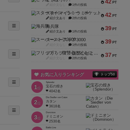
42
PT
紹介文なし
1件の投稿
スターマイン・ラミー ポケット
42
PT
紹介文あり
2件の投稿
海兵隊
39
PT
紹介文あり
1件の投稿
スーパーストア3000
39
PT
紹介文なし
1件の投稿
フリップ７：復讐心とともに
37
PT
紹介文なし
2件の投稿
お気に入りランキング
トップ50
Splendor
1
宝石の煌き
位
4042名
Die Siedler von Catan
2
カタン
位
3618名
Dominion
3
ドミニオン
位
2530名
Battle Line