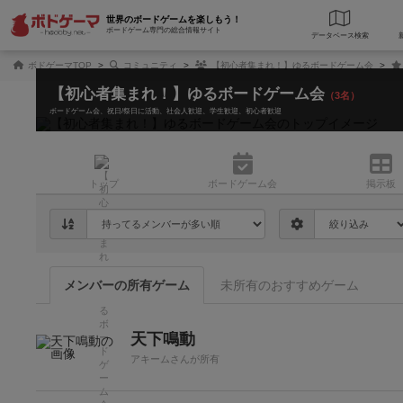
世界のボードゲームを楽しもう！
ボードゲーム専門の総合情報サイト
データベース
検
ボドゲーマTOP
コミュニティ
【初心者集まれ！】ゆるボードゲーム会
【初心者集まれ！】ゆるボードゲーム会
（3名）
ボードゲーム会
祝日/祭日に活動
社会人歓迎
学生歓迎
初心者歓迎
トップ
ボード
ゲーム会
掲示板
メンバーの所有ゲーム
未所有のおすすめゲーム
天下鳴動
アキームさんが所有