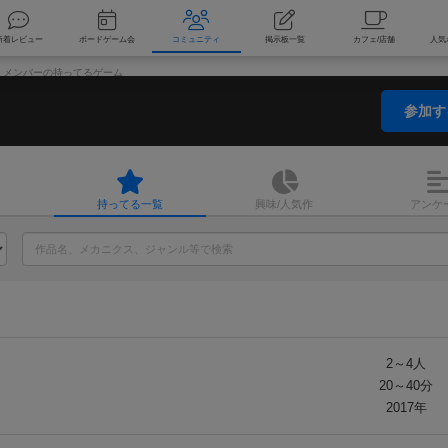
索
新着レビュー
ボードゲーム会
コミュニティ
掲示板一覧
メンバーの持ってるゲーム
参加
持ってる
一覧
興味/人気
作
アンケ
2～4人
20～40分
2017年