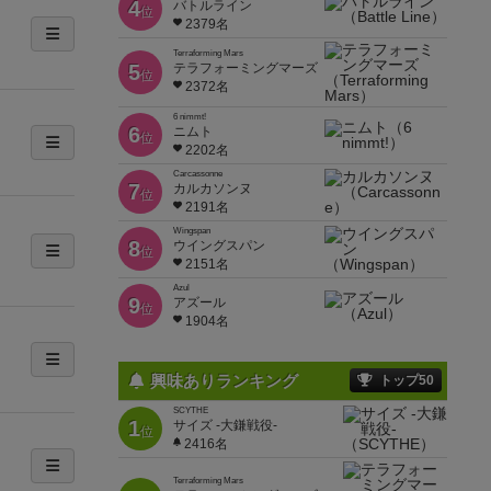
4
バトルライン
位
2379名
Terraforming Mars
5
テラフォーミングマーズ
位
2372名
6 nimmt!
6
ニムト
位
2202名
Carcassonne
7
カルカソンヌ
位
2191名
Wingspan
8
ウイングスパン
位
2151名
Azul
9
アズール
位
1904名
興味ありランキング
トップ50
SCYTHE
1
サイズ -大鎌戦役-
位
2416名
Terraforming Mars