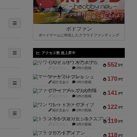
ボドファン
ボードゲームに特化したクラウドファンディング
アクセス数 急上昇中
リワイルド：サウスアメリカ
552
PT
紹介文なし
2件の投稿
マーケットフレッシュ
170
PT
紹介文あり
1件の投稿
ファイアー・ブルズ / 火牛陣
141
PT
紹介文なし
1件の投稿
ワン・トゥ・ファイブ
122
PT
紹介文あり
1件の投稿
トランスオリエント・エクスプレス
119
PT
紹介文なし
1件の投稿
フラットアイアン
118
PT