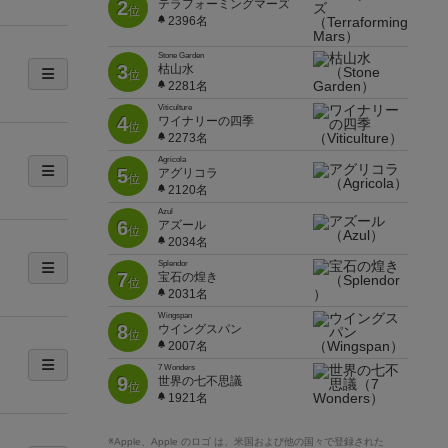
2
テラフォーミングマーズ
位
2396名
Stone Garden
3
枯山水
位
2281名
Viticulture
4
ワイナリーの四季
位
2273名
Agricola
5
アグリコラ
位
2120名
Azul
6
アズール
位
2034名
Splendor
7
宝石の煌き
位
2031名
Wingspan
8
ウイングスパン
位
2007名
7 Wonders
9
世界の七不思議
位
1921名
※Apple、Apple のロゴ は、米国および他の国々で登録された