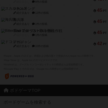
紹介文なし
8件の投稿
スカルキング
45
PT
紹介文あり
12件の投稿
海兵隊
45
PT
紹介文あり
1件の投稿
Bitter End ブタペスト救出作戦
45
PT
紹介文なし
1件の投稿
ドコジャン
42
PT
紹介文あり
10件の投稿
※Apple、Apple のロゴ は、米国および他の国々で登録されたApple Inc.の商標です。
※App Store は、Apple Inc.のサービスマークです。
※Android は、グーグル インコーポレイテッドの商標または登録商標です。
※Google Play とそのロゴは、Google Inc.の商標または登録商標です。
ボドゲーマTOP
ボードゲームを検索する