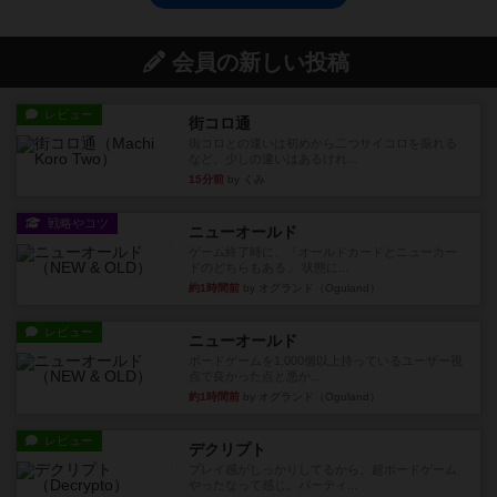
会員の新しい投稿
レビュー
街コロ通
街コロとの違いは初めから二つサイコロを振れる
など、少しの違いはあるけれ...
15分前
by くみ
戦略やコツ
ニューオールド
ゲーム終了時に、「オールドカードとニューカー
ドのどちらもある」 状態に...
約1時間前
by オグランド（Oguland）
レビュー
ニューオールド
ボードゲームを1,000個以上持っているユーザー視
点で良かった点と悪か...
約1時間前
by オグランド（Oguland）
レビュー
デクリプト
プレイ感がしっかりしてるから、超ボードゲーム
やったなって感じ。パーティ...