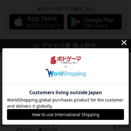
ボドゲーマのアプリ版はこちら
アクセス数 急上昇中
無限まちがいさがし
574
PT
紹介文あり
2件の投稿
リワイルド：サウスアメリカ
389
PT
紹介文なし
2件の投稿
アンダー・ザ・テーブラー
378
PT
紹介文あり
1件の投稿
宵と暁の呪文書
133
PT
紹介文あり
8件の投稿
セミファイナル ～お前はまだ生きている～
103
PT
紹介文あり
1件の投稿
ワン・トゥ・ファイブ
97
PT
紹介文あり
1件の投稿