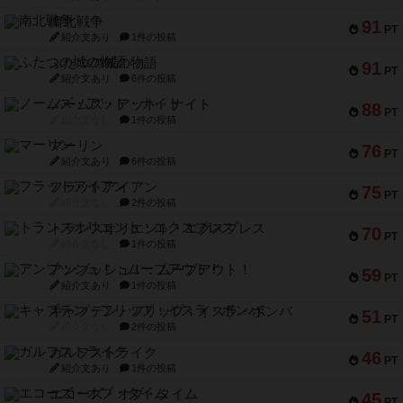
南北戦争
91
PT
紹介文あり
1件の投稿
ふたつの城の物語
91
PT
紹介文あり
6件の投稿
ノームズ・アット・ナイト
88
PT
紹介文なし
1件の投稿
マーリン
76
PT
紹介文あり
6件の投稿
フラットアイアン
75
PT
紹介文なし
2件の投稿
トランスオリエント・エクスプレス
70
PT
紹介文なし
1件の投稿
アンブッシュ！：ムーブアウト！
59
PT
紹介文あり
1件の投稿
キャプテン・フリップ：イスラ・ボンバ
51
PT
紹介文なし
2件の投稿
ガルフストライク
46
PT
紹介文あり
1件の投稿
エコーズ・オブ・タイム
45
PT