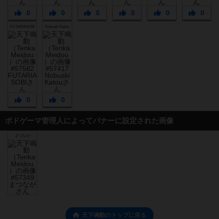
0
0
0
0
0
0
FUTARIASOBI
Nobuaki Katou
0
0
ボドゲーマ管理人によってバナーに設定された画像
まつなが
天下鳴動のトップに戻る