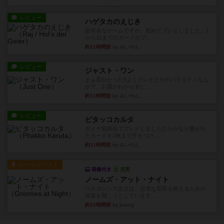
レビュー
ハゲタカのえじき
超有名なゲームですが、初めてプレイしました。1
から15までのカードがプ...
約11時間前
by みいやん
レビュー
ジャスト・ワン
まぁ面白かった‼️よくテレビとかのバラエティなん
かで、お題がわからずに...
約11時間前
by みいやん
レビュー
ピタッコカルタ
ボドゲ相席会でプレイしましたひらがなが書かれ
たカードを2枚まで手をつけ...
約11時間前
by みいやん
ルール/インスト
画像付き
充実
ノームズ・アット・ナイト
ベネボレンス女王は、忠実な臣民を称えるための
祝宴を開こうとしています。...
約12時間前
by jurong