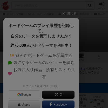
ログイン
閉じる
ボドゲーマTOP
ボードゲームの検索
天下鳴動の通販/商品詳細
作品デー
ボードゲームのプレイ履歴を記録し
て、
天下鳴動
自分のデータを管理しませんか？
26件の画像
約75,000人
がボドゲーマを利用中！
遊んだボードゲームを記録する
26
6
41
176
トップ
画像
動画
レビュー
カフェ
気になるゲームのレビューを読む
ボドゲーマにログインすると、
「天下鳴動（Tenka Meidou）」
の画像をアッ
お気に入り作品・所有リストの共
プロード出来たり、他のユーザーの投稿画像に評価を付けることができま
す。また、トップ6の画像は様々なページで表示されます。
有
ログイン / 会員登録（10秒）
トップに表示される画像
Google
X
mkpp @UPGS:S
FUTARIASOBI
FUTARIASOBI
Mr.天ぷら
まつなが
まつなが
Apple
Facebook