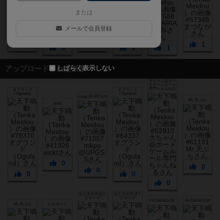
または
メールで会員登録
3
2
1
3
1
1
しばらく表示しない
アップロードされた画像
大ちゃん@ボー
ドゲームルール
専門ちゃんねる
オグランド
オグランド
（Oguland）
（Oguland）
mkpp @UPGS:S
Mr.天ぷら
atckt
0
0
0
0
0
0
はとまめ＠ぼく
はとまめ＠ぼく
とボドゲ
とボドゲ
FUTARIASOBI
FUTARIASOBI
Mr.天ぷら
レモネード