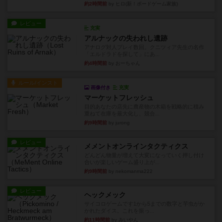
約2時間前
by ヒロ(新！ボードゲーム家族)
レビュー
充実
アルナックの失われし遺跡
アナログ対人プレイ数回。クニツィア先生の名作
「エルドラドを探して」にあ...
約4時間前
by おーちゃん
ルール/インスト
画像付き
充実
マーケットフレッシュ
目的あなたの店先に農産物の木箱を戦略的に積み
重ねて在庫を最大化し、競合...
約9時間前
by jurong
レビュー
メメントオンラインタクティクス
どんどん物量が増えて大変になっていく押し付け
合いが楽しいゲーム盛り上が...
約9時間前
by nekomanma222
レビュー
ヘックメック
サイコロゲームです1から5までの数字と芋虫がか
かれたダイス。これを振っ...
約11時間前
by みいやん