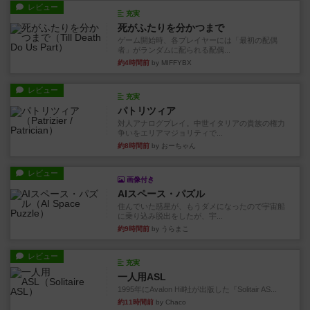
レビュー
充実
死がふたりを分かつまで
ゲーム開始時、各プレイヤーには「最初の配偶
者」がランダムに配られる配偶...
約4時間前
by MIFFYBX
レビュー
充実
パトリツィア
対人アナログプレイ。中世イタリアの貴族の権力
争いをエリアマジョリティで...
約8時間前
by おーちゃん
レビュー
画像付き
AIスペース・パズル
住んでいた惑星が、もうダメになったので宇宙船
に乗り込み脱出をしたが、宇...
約9時間前
by うらまこ
レビュー
充実
一人用ASL
1995年にAvalon Hill社が出版した『Solitair AS...
約11時間前
by Chaco