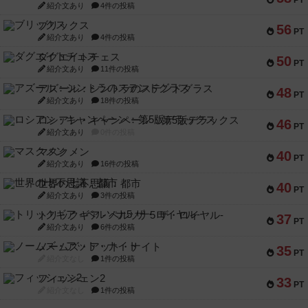
PT
紹介文あり
4件の投稿
ブリックス
56
PT
紹介文あり
4件の投稿
ダグエイトチェス
50
PT
紹介文あり
11件の投稿
アズール：シントラのステンドグラス
48
PT
紹介文あり
18件の投稿
ロシアン・キャンペーン：第5版デラックス
46
PT
紹介文あり
0件の投稿
マスクメン
40
PT
紹介文あり
16件の投稿
世界の七不思議：都市
40
PT
紹介文あり
3件の投稿
トリックギア - ペルソナ5 ザ・ロイヤル-
37
PT
紹介文あり
6件の投稿
ノームズ・アット・ナイト
35
PT
紹介文なし
1件の投稿
フィッシェン2
33
PT
紹介文なし
1件の投稿