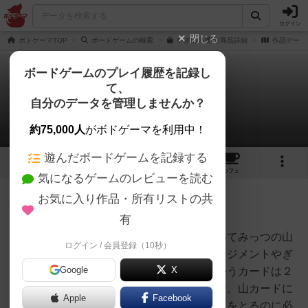
ログイン
閉じる
ボドゲーマTOP
ボードゲームの検索
やぎ山の通販/商品詳細
作品データ
ボードゲームのプレイ履歴を記録し
て、
やぎ山
自分のデータを管理しませんか？
1件のルール/インスト
約75,000人
がボドゲーマを利用中！
遊んだボードゲームを記録する
7
6
21
トップ
画像
動画
レビュー
カフェ
気になるゲームのレビューを読む
お気に入り作品・所有リストの共
大賢者
537名
2名
0
充実
有
「やぎ山」は、やぎの群れを率いてみっつの山
ログイン / 会員登録（10秒）
にゃも
の頂上を目指す、「ハンドマネージメントやぎ
Google
X
登山ゲーム」です。ゲームにつかうカードは２
種類。山カードとやぎカードです。山カードに
Apple
Facebook
書いてある数字は、その山カードをとるのに必