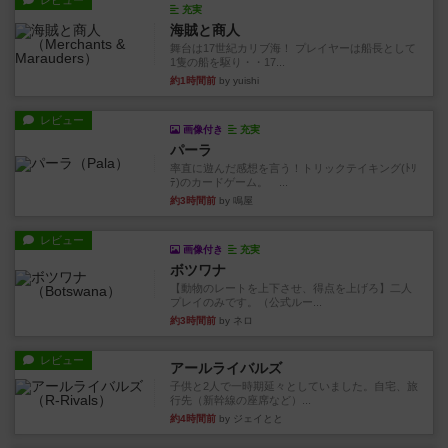
レビュー
充実
海賊と商人
舞台は17世紀カリブ海！ プレイヤーは船長として
1隻の船を駆り・・17...
約1時間前
by yuishi
レビュー
画像付き
充実
パーラ
率直に遊んだ感想を言う！トリックテイキング(ﾄﾘ
ﾃ)のカードゲーム。 ...
約3時間前
by 鳴屋
レビュー
画像付き
充実
ボツワナ
【動物のレートを上下させ、得点を上げろ】二人
プレイのみです。（公式ルー...
約3時間前
by ネロ
レビュー
アールライバルズ
子供と2人で一時期延々としていました。自宅、旅
行先（新幹線の座席など）...
約4時間前
by ジェイとと