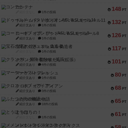
コンテナ
148
PT
紹介文なし
1件の投稿
ドゥームド・バタリオンズ：ASLモジュール11
132
PT
紹介文あり
1件の投稿
コード・オブ・ブシドー：ASLモジュール8
126
PT
紹介文あり
1件の投稿
宝石の煌き：デュエル 偽造者
117
PT
紹介文なし
1件の投稿
クランク! ：冒険者たち（拡張）
101
PT
紹介文あり
4件の投稿
マーケットフレッシュ
80
PT
紹介文あり
1件の投稿
クロス・オブ・アイアン
68
PT
紹介文あり
3件の投稿
ふたつの街の物語
65
PT
紹介文あり
18件の投稿
とうほうの！
61
PT
紹介文なし
1件の投稿
メメントオンラインタクティクス
58