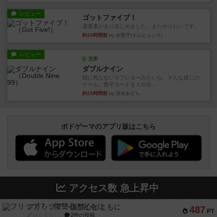
レビュー
ゴットファイブ！
運要素があり楽しめました。またやりたいです。
約15時間前
by 金賢守(キムヒョンス)
レビュー
充実
ダブルナイン
雑に死なないラブレターみたいな、そんな感じの
ゲーム。数字カードを１の位...
約15時間前
by 深水あどら
ボドゲーマのアプリ版はこちら
アクセス数 急上昇中
フリップ７：復讐心とともに
487
PT
紹介文なし
2件の投稿