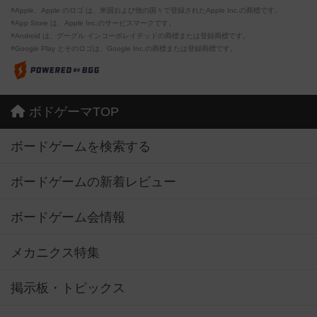
※Apple、Apple のロゴ は、米国および他の国々で登録されたApple Inc.の商標です。
※App Store は、Apple Inc.のサービスマークです。
※Android は、グーグル インコーポレイテッドの商標または登録商標です。
※Google Play とそのロゴは、Google Inc.の商標または登録商標です。
ボドゲーマTOP
ボードゲームを検索する
ボードゲームの新着レビュー
ボードゲーム会情報
メカニクス特集
掲示板・トピックス