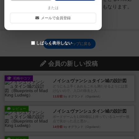
要なやぎの数で、そのまま得点にもなります。
または
みんなが見えるように場...
メールで会員登録
続きを読む（7年弱前）
しばらく表示しない
やぎ山のトップに戻る
会員の新しい投稿
戦略やコツ
ノイシュヴァンシュタイン城の設計図
どうにも上手くあれもこれも満たせるようには置
けないので、入口の除去と入...
11分前
by オグランド（Oguland）
レビュー
ノイシュヴァンシュタイン城の設計図
ボードゲームを1,000個以上持っているユーザー視
点で良かった点と悪か...
14分前
by オグランド（Oguland）