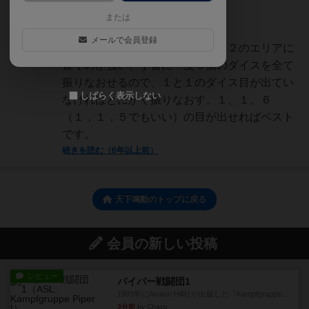
神
または
530名
1名
0
メールで会員登録
マップのは位置にもよりますが、２のエリアに
異人館
置くのが強い。手番に一度３個のダイスを全て
振りなおせるので、１と１のダイス目が出てい
しばらく表示しない
なければとにかく振りなおす。１、１、６
（１，１，５でもいい）の目が出せればベスト
です。
続きを読む（6年以上前）
天下鳴動のトップに戻る
会員の新しい投稿
レビュー
パイパー戦闘団1
1993年にAvalon Hill社が出版した『Kampfgruppe...
3分前
by Chaco