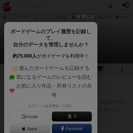
ログイン
閉じる
ボドゲーマTOP
ボードゲームの検索
天下鳴動の通販/商品詳細
作品デー
ボードゲームのプレイ履歴を記録し
て、
天下鳴動
自分のデータを管理しませんか？
2件の戦略やコツ
約75,000人
がボドゲーマを利用中！
遊んだボードゲームを記録する
26
6
41
176
トップ
画像
動画
レビュー
カフェ
気になるゲームのレビューを読む
お気に入り作品・所有リストの共
神
373名
0名
有
なるべく小さい数字の城で且つ多くのエリアに
ログイン / 会員登録（10秒）
オグランド
援軍を送れる場所を制するようにしていくと、
（Oguland）
Google
X
いいかと思います。
続きを読む（6年弱前）
Apple
Facebook