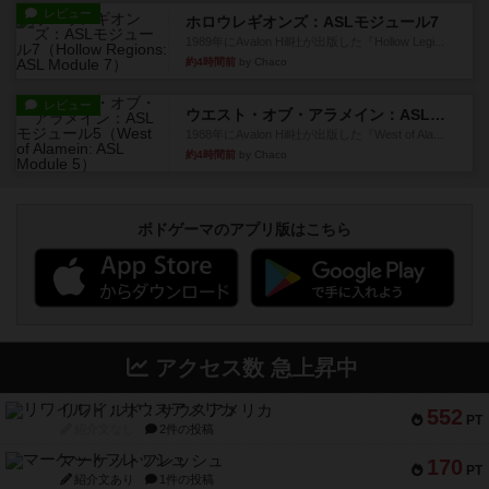
レビュー
ホロウレギオンズ：ASLモジュール7
1989年にAvalon Hill社が出版した『Hollow Legi...
約4時間前
by Chaco
レビュー
ウエスト・オブ・アラメイン：ASLモジュール5
1988年にAvalon Hill社が出版した『West of Ala...
約4時間前
by Chaco
ボドゲーマのアプリ版はこちら
アクセス数 急上昇中
リワイルド：サウスアメリカ
552
PT
紹介文なし
2件の投稿
マーケットフレッシュ
170
PT
紹介文あり
1件の投稿