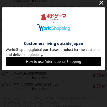
紹介文あり
1件の投稿
セミファイナル ～お前はまだ生きている～
53
PT
紹介文あり
1件の投稿
ふたつの街の物語
52
PT
紹介文あり
18件の投稿
クランク! ：冒険者たち（拡張）
50
PT
紹介文あり
4件の投稿
とうほうの！
42
PT
紹介文なし
1件の投稿
スターマイン・ラミー ポケット
42
PT
紹介文あり
2件の投稿
海兵隊
39
PT
紹介文あり
1件の投稿
スーパーストア3000
39
PT
紹介文なし
1件の投稿
フリップ７：復讐心とともに
37
PT
紹介文なし
2件の投稿
※Apple、Apple のロゴ は、米国および他の国々で登録されたApple Inc.の商標です。
※App Store は、Apple Inc.のサービスマークです。
※Android は、グーグル インコーポレイテッドの商標または登録商標です。