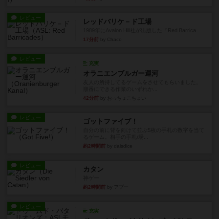
レビュー
レッドバリケ－ド工場
1989年にAvalon Hill社が出版した『Red Barrica...
17分前
by Chaco
レビュー
充実
オラニエンブルガー運河
友人の所持してるゲームをさせてもらいました。
順番にできる作業のいずれか...
42分前
by おっちょこちょい
レビュー
ゴットファイブ！
自分の前に背を向けて並ぶ5枚の手札の数字を当て
るゲーム。相手の手札/場...
約2時間前
by daisdice
レビュー
カタン
神ゲー
約2時間前
by アプー
レビュー
充実