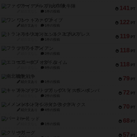
ファイアー・ブルズ / 火牛陣
141
PT
紹介文なし
1件の投稿
ワン・トゥ・ファイブ
122
PT
紹介文あり
1件の投稿
トランスオリエント・エクスプレス
119
PT
紹介文なし
1件の投稿
フラットアイアン
118
PT
紹介文なし
2件の投稿
エコーズ・オブ・タイム
118
PT
紹介文なし
8件の投稿
南北戦争
79
PT
紹介文あり
1件の投稿
キャプテン・フリップ：イスラ・ボンバ
72
PT
紹介文なし
2件の投稿
メメントオンラインタクティクス
70
PT
紹介文あり
4件の投稿
パーミッド
68
PT
紹介文なし
1件の投稿
クリーグ
57
PT