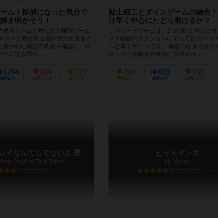
ーム！探偵になった気分で
粘土細工とダイスゲームの融合！
解き明かそう！
け早く中心にたどり着けるか？
平思考ゲームと呼ばれる推理ゲーム
このボードゲームは、2つの粘土作品とダ
マスターと呼ばれる進行役が出題者と
マス移動のアクションによって自分のコ
に書かれた物語の真相を確認し、概
へと導くゲームです。 洞窟の山奥の古の
ーに読み聞か...
ロッサに謎解きの勝負に招待され...
1294
164
773
299
830
152
経験あり
お気に入り
持ってる
興味あり
経験あり
お気に入り
レイなんてしてないよ 黒
ヒットマンガ
dn't Playtest This Either
Hit Manga
5.1
5.8