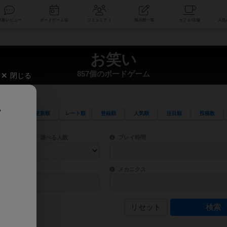
索
新着レビュー
ボードゲーム会
コミュニティ
掲示板一覧
お笑い
857個のボードゲーム
閉じる
、
更新順
レート順
登録順
人気順
注目順
投稿数
ワード検索ができます。
検索できます。
プレイ対象人数に含まれるボードゲームを指定します。
目安となる所要時間を指定することができ
遊べる人数
プレイ時間
物などモチーフ・ストーリーを指定することができます。直感的にゲームシステムを理解
ゲーム性を構成するコアシステムです。主
バー
メカニクス
リセット