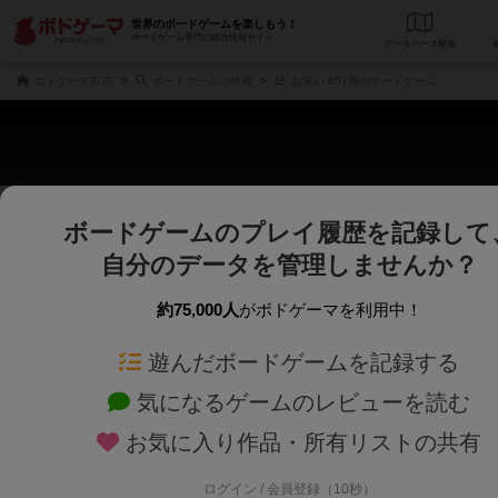
世界のボードゲームを楽しもう！
ボードゲーム専門の総合情報サイト
データベース
検
ボドゲーマTOP
ボードゲームの検索
お笑い 857個のボードゲーム
ボードゲームのプレイ履歴を記録して
さくさく表示
じっくり表示
自分のデータを管理しませんか？
商品名、商品説明文、デザイナー名、テーマ名、メカニクス名を対象にフリー
ゲームデザイナー名を指定して
フリーワード
ゲームデザイナー
約75,000人
がボドゲーマを利用中！
遊んだボードゲームを記録する
対象年齢を指定します。
世界観や登場人
対象年齢
テーマ/フレー
気になるゲームのレビューを読む
×
お笑い
お気に入り作品・所有リストの共有
ログイン / 会員登録（10秒）