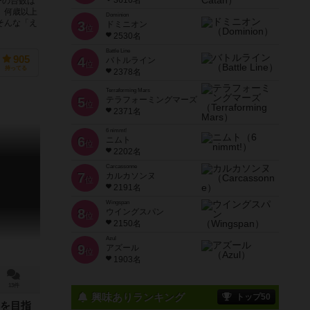
3616名
ーの台数は
、何歳以上
Dominion
そんな「え
3
ドミニオン
位
2530名
Battle Line
905
4
バトルライン
位
持ってる
2378名
Terraforming Mars
5
テラフォーミングマーズ
位
2371名
6 nimmt!
6
ニムト
位
2202名
Carcassonne
7
カルカソンヌ
位
2191名
Wingspan
8
ウイングスパン
位
2150名
Azul
9
アズール
位
1903名
13件
興味ありランキング
トップ50
を目指