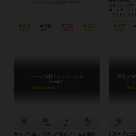
横暴編集長はプ
作品説明文の編集者を募集中
み合わせで文学
ボードゲームで
に分かれたタイト
298
748
256
626
277
興味あり
経験あり
お気に入り
持ってる
興味あり
ノームの村 / シュッテルス
我流功夫
Schüttel's
Gary
6.5
2～6人
30分前後
8歳～
14件
3～5人
カップを振って狙った数のノームを働か
試されるのは