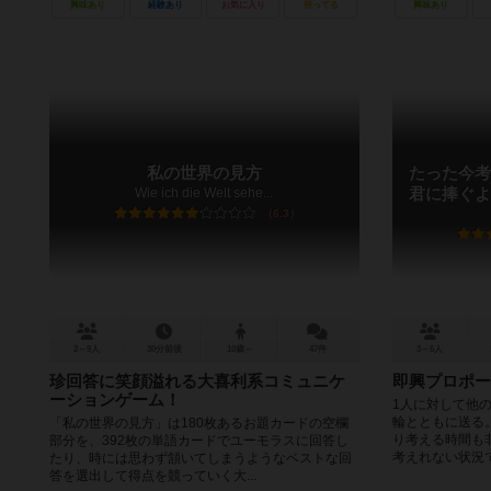
興味あり
経験あり
お気に入り
持ってる
興味あり
私の世界の見方
たった今考
Wie ich die Welt sehe...
君に捧ぐよ
6.3
2～9人
30分前後
10歳～
47件
3～6人
珍回答に笑顔溢れる大喜利系コミュニケ
即興プロポー
ーションゲーム！
1人に対して
輪とともに送る
「私の世界の見方」は180枚あるお題カードの空欄
り考える時間も
部分を、392枚の単語カードでユーモラスに回答し
考えれない状況で
たり、時には思わず頷いてしまうようなベストな回
答を選出して得点を競っていく大...