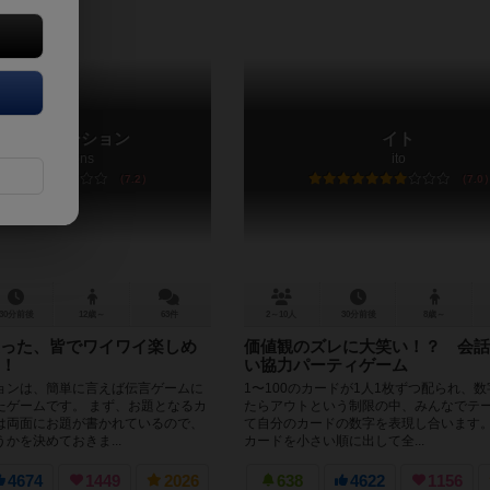
レストレーション
イト
Telestrations
ito
7.2
7.0
30分前後
12歳～
63件
2～10人
30分前後
8歳～
った、皆でワイワイ楽しめ
価値観のズレに大笑い！？ 会話
！
い協力パーティゲーム
ョンは、簡単に言えば伝言ゲームに
1〜100のカードが1人1枚ずつ配られ、
たゲームです。 まず、お題となるカ
たらアウトという制限の中、みんなでテ
は両面にお題が書かれているので、
て自分のカードの数字を表現し合います。
かを決めておきま...
カードを小さい順に出して全...
4674
1449
2026
638
4622
1156