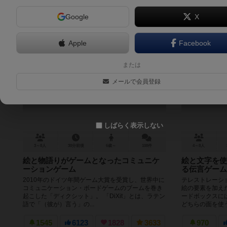
Google
X
Apple
Facebook
ディクシット
テ
または
Dixit
メールで会員登録
7.1
しばらく表示しない
3～8人
30分前後
6歳～
108件
4～8人
絵と物語りがゲームとなったコミュニケ
絵と文字を使
ーションゲーム
る伝言ゲーム
2010年のドイツ年間ゲーム大賞を受賞し、世界中に
テレストレーシ
コミュニケーション・ボードゲームのブームを巻き
絵の要素を加え
起こした「ディクシット」。 「DiXit」とは、ラテン
ードボックスに
語で「（彼が）言う」の...
どちらの面を使う
1545
6123
1828
3633
970