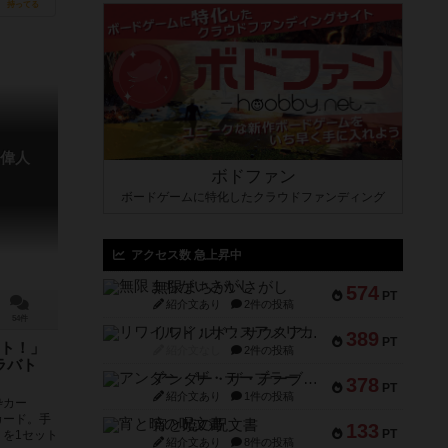
持ってる
偉人
ボドファン
ボードゲームに特化したクラウドファンディング
アクセス数 急上昇中
無限まちがいさがし
574
PT
紹介文あり
2件の投稿
54件
リワイルド：サウスアメリカ
389
PT
ト！」
紹介文なし
2件の投稿
ラバト
アンダー・ザ・テーブラー
378
PT
紹介文あり
1件の投稿
枠カー
カード。手
宵と暁の呪文書
133
PT
を1セット
紹介文あり
8件の投稿