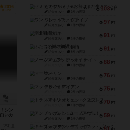
..
セミファイナル ～お前はまだ生きている～
2016
103
PT
持ってる
紹介文あり
1件の投稿
ワン・トゥ・ファイブ
97
PT
紹介文あり
1件の投稿
南北戦争
91
PT
紹介文あり
1件の投稿
ふたつの城の物語
91
PT
紹介文あり
6件の投稿
ノームズ・アット・ナイト
88
PT
紹介文なし
1件の投稿
マーリン
76
PT
紹介文あり
6件の投稿
フラットアイアン
75
PT
紹介文なし
2件の投稿
トランスオリエント・エクスプレス
70
27件
PT
紹介文なし
1件の投稿
！シン
アンブッシュ！：ムーブアウト！
59
白いカ
PT
紹介文あり
1件の投稿
、「不注意
キャプテン・フリップ：イスラ・ボンバ
51
PT