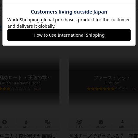
レイヤーが編集者となり、面白い組
「日本全国に、現在営業しているタクシ
作品のタイトルを付けていく斬新な
何台でしょう？」 「歳の差カップルとは
す。 遊び方はとても簡単です。上下
歳の離れたカップルのことでしょう？」 
ルを組み合わ...
ーっ！？」って言いたくな...
1205
248
530
327
1810
239
経験あり
お気に入り
持ってる
興味あり
経験あり
お気に入り
極めロード ～王道の章～
ファーストラット
u Kung Fu Kiwame Road
First Rat
5.9
7.0
10～20分
7歳～
18件
1～5人
30～75分
10歳～
中二力！僕が考えた最高に
月はチーズでできている？ 宇宙