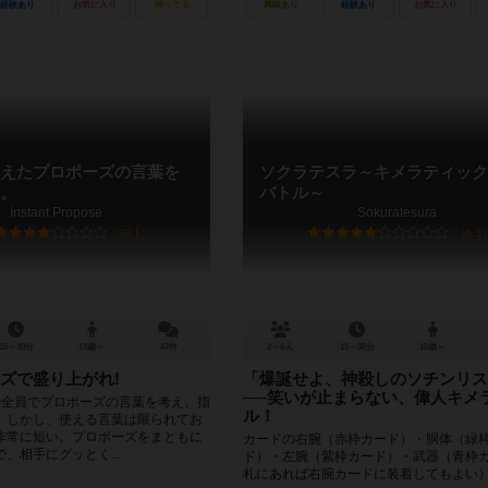
経験あり
お気に入り
持ってる
興味あり
経験あり
お気に入り
えたプロポーズの言葉を
ソクラテスラ～キメラティック
。
バトル～
Instant Propose
Sokuratesura
6.1
5.1
15～30分
13歳～
47件
2～6人
15～30分
10歳～
ズで盛り上がれ!
「爆誕せよ、神殺しのソチンリス
──笑いが止まらない、偉人キメ
他の全員でプロポーズの言葉を考え、指
ル！
。しかし、使える言葉は限られてお
非常に短い。プロポーズをまともに
カードの右腕（赤枠カード）・胴体（緑
、相手にグッとく...
ド）・左腕（紫枠カード）・武器（青枠
札にあれば右腕カードに装着してもよい）