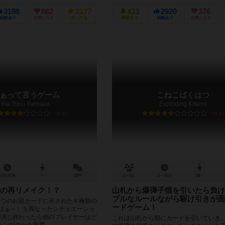
で組み合わせて、オリジナルの偉人を生み.
3198
662
2177
433
2920
376
経験あり
お気に入り
持ってる
興味あり
経験あり
お気に入り
ぁって言うゲーム
こねこばくはつ
Ha Tteiu Remake
Exploding Kittens
6.0
5.9
15分前後
ー
23件
2～5人
2～15分
7歳～
の再リメイク！？
山札から爆弾子猫を引いたら負け
プルなルールながら駆け引きが面
1つのお題カードに示された８種類の
ードゲーム！
:はぁ～）を異なったシチュエーショ
が演じ終わったら他のプレイヤーはど
これは山札から順にカードを引いていき