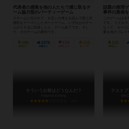
代表者の感覚を他の人たちで感じ取るチ
話題の推理ゲ
ーム協力型のパーティーゲーム
事件の真相を
２チームに分かれて、お互いの考えを読んで競う共
このゲームは水
感性をテーマにしたボードゲーム。いずれかのチー
です。 リドル
ムが１０点に到達したら、ゲーム終了です。そし
なって、カード
て、そのチームの勝利です。
要を他のプレイヤ
299
1076
174
515
220
興味あり
経験あり
お気に入り
持ってる
興味あり
そういうお前はどうなんだ？
テストプ
Paiprise Ending
We Di
5.8