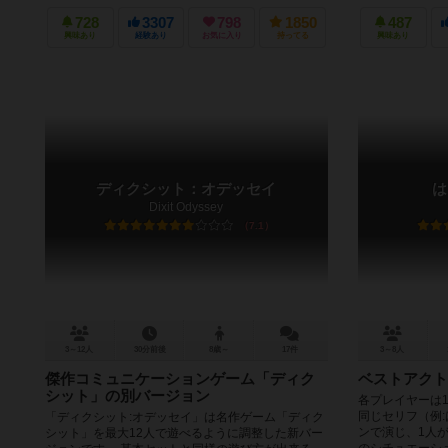
728
3307
798
1850
487
興味あり
経験あり
お気に入り
持ってる
興味あり
ディクシット：オデッセイ
は
Dixit Odyssey
7.1
3～12人
30分前後
8歳～
17件
3～8人
傑作コミュニケーションゲーム「ディク
ベストアクト
シット」の別バージョン
各プレイヤーは
同じセリフ（例
「ディクシット:オデッセイ」は名作ゲーム「ディク
ンで演じ、1人
シット」を最大12人で遊べるように調整した新バー