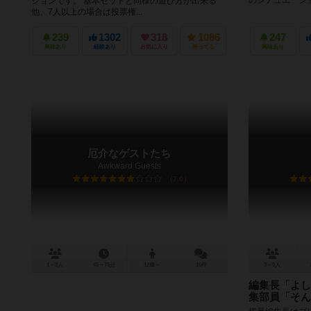
のシチュエーショ
ジョンです。 基本セットと同様の遊び方が出来る
他、7人以上の場合は投票権...
239
1302
318
1086
247
興味あり
経験あり
お気に入り
持ってる
興味あり
厄介なゲストたち
Awkward Guests
7.0
1～8人
45～75分
12歳～
16件
3～5人
編集長「よし
集部員「そん