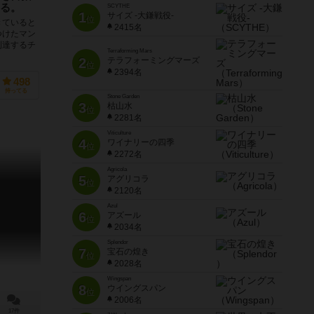
る。
SCYTHE
1
サイズ -大鎌戦役-
位
きていると
2415名
つけたマン
到達するチ
Terraforming Mars
2
テラフォーミングマーズ
位
2394名
498
持ってる
Stone Garden
3
枯山水
位
2281名
Viticulture
4
ワイナリーの四季
位
2272名
Agricola
5
アグリコラ
位
2120名
Azul
6
アズール
位
2034名
Splendor
7
宝石の煌き
位
2028名
Wingspan
8
ウイングスパン
位
2006名
17件