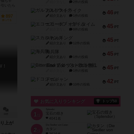
子猫ちゃ
紹介文なし
2件の投稿
を引いたら
ガルフストライク
..
46
PT
紹介文あり
1件の投稿
897
持ってる
エコーズ・オブ・タイム
45
PT
紹介文なし
8件の投稿
スカルキング
45
PT
紹介文あり
12件の投稿
海兵隊
45
PT
紹介文あり
1件の投稿
Bitter End ブタペスト救出作戦
W！
45
PT
紹介文なし
1件の投稿
ドコジャン
42
PT
紹介文あり
10件の投稿
お気に入りランキング
トップ50
Splendor
1
宝石の煌き
19件
位
4041名
り上が
Die Siedler von Catan
2
カタン
位