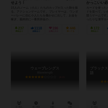
せよう！
かっこいい必
15人のノーム（小人）たちのカップが入った駒を振
カードを使った
る、アクションゲームです。 プレイヤーは、ワンダ
ドを並べて、い
ーバレーに住む小人たちを働かせに出して、お金を
競うゲームです。
稼ぎ、最終的に一番所持金の...
ったりな漢字カー.
237
1118
196
446
172
興味あり
経験あり
お気に入り
持ってる
興味あり
ウェーブレングス
ブラックス
Wavelength
語
6.3
2～20人
30～45分
13歳～
10件
2～15人