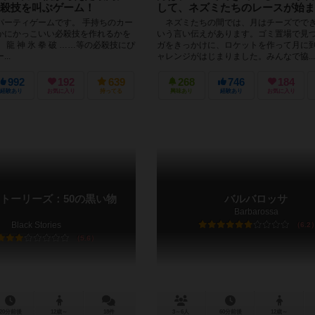
殺技を叫ぶゲーム！
して、ネズミたちのレースが始ま
パーティゲームです。 手持ちのカー
ネズミたちの間では、月はチーズでで
かにかっこいい必殺技を作れるかを
いう言い伝えがあります。ゴミ置場で見
 龍 神 氷 拳 破 ……等の必殺技にぴ
ガをきっかけに、ロケットを作って月に
..
ャレンジがはじまりました。みんなで協...
992
192
639
268
746
184
経験あり
お気に入り
持ってる
興味あり
経験あり
お気に入り
トーリーズ：50の黒い物
バルバロッサ
Barbarossa
Black Stories
6.2
5.6
20分前後
12歳～
18件
3～6人
60分前後
12歳～