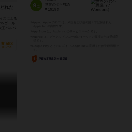
7 Wonders
9
世界の七不思議
位
どれだ
1919名
イスによる
※Apple、Apple のロゴ は、米国および他の国々で登録された
マをゴール
Apple Inc.の商標です。
大王バルバ
※App Store は、Apple Inc.のサービスマークです。
※Android は、グーグル インコーポレイテッドの商標または登録商
標です。
583
※Google Play とそのロゴは、Google Inc.の商標または登録商標で
持ってる
す。