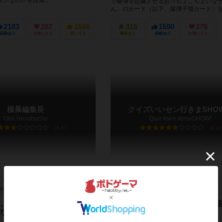
ンなのかを投票...
で爆弾を起爆させるおっちょこちょいな
ん」のカード（以下、爆弾子猫カード）
爆発して退場、最後まで爆発せずに残った.
2183
287
1566
315
1590
276
経験あり
お気に入り
持ってる
興味あり
経験あり
お気に入り
横暴編集長
クイズいいセン行きまSHO
Obo Henshucho
Quiz Iisen ikimaSHOW!
5.8
6.4
20～25分
10歳～
18件
3～10人
10～30分
8歳～
、このタイトル採用！」編
大切なのはバランス感覚！？ 盛
なの横暴です！」
り必至のパーティゲーム！