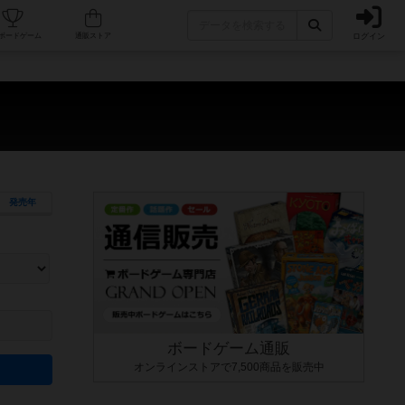
ログイン
カフェ/店舗
人気ボードゲーム
通販ストア
発売年
ます。マニュアルを読む時間や参加者へのルール説明時間は含まれていないため、初めて遊
できるよう、中世ファンタジー・クッキング・海賊同士の対決など、ゲームコンセプトを絞
にボードゲームに慣れている方向けの絞込機能です。例えば「ダイスロール」はランダム値
ボードゲーム通販
オンラインストアで7,500商品を販売中