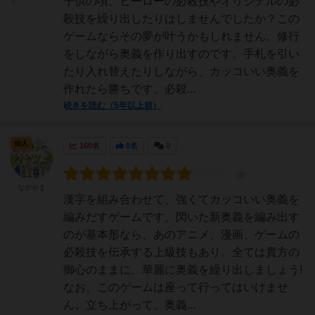
子供の頃、ヒーローの必殺技やオリジナルの必
♂
殺技を繰り出したりはしませんでしたか？この
ゲームならその夢が叶うかもしれません。修行
をしながら奥義を作り出すのです。手札を引い
たり入れ替えたりしながら、カッコいい奥義を
作れたら勝ちです。必殺...
続きを読む（5年以上前）
仙人
160名
0名
0
ながやま
漢字を組み合わせて、強くてカッコいい奥義を
編みだすゲームです。閃いた新奥義を編み出す
のが基本形なら、あのアニメ、漫画、ゲームの
必殺技を伝承する上級技もあり。全ては貴方の
御心のままに、華麗に奥義を繰り出しましょう!
なお、このゲームは座って行ってはいけませ
ん。立ち上がって、奥義...