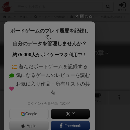
ログイン
閉じる
ボドゲーマTOP
ボードゲームの検索
我流功夫極めロードの通販/商品詳細
ボードゲームのプレイ履歴を記録し
て、
自分のデータを管理しませんか？
我流功夫極めロード ～王道の章～
約75,000人
がボドゲーマを利用中！
Garyu Kung Fu Kiwame Road
遊んだボードゲームを記録する
気になるゲームのレビューを読む
お気に入り作品・所有リストの共
有
10
1
13
115
トップ
画像
動画
レビュー
カフェ
ログイン / 会員登録（10秒）
Google
X
Apple
Facebook