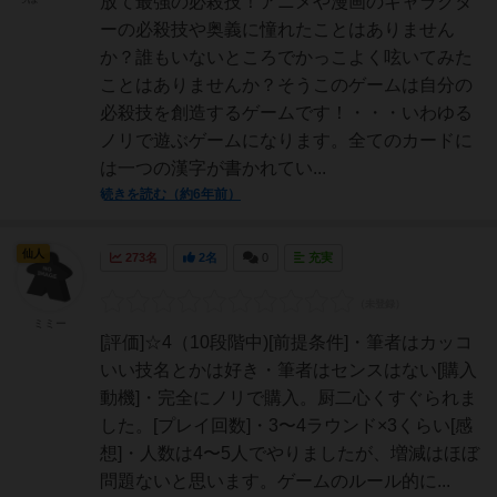
放て最強の必殺技！アニメや漫画のキャラクタ
ーの必殺技や奥義に憧れたことはありません
か？誰もいないところでかっこよく呟いてみた
ことはありませんか？そうこのゲームは自分の
必殺技を創造するゲームです！・・・いわゆる
ノリで遊ぶゲームになります。全てのカードに
は一つの漢字が書かれてい...
続きを読む（約6年前）
仙人
273名
2名
0
充実
ミミー
[評価]☆4（10段階中)[前提条件]・筆者はカッコ
いい技名とかは好き・筆者はセンスはない[購入
動機]・完全にノリで購入。厨二心くすぐられま
した。[プレイ回数]・3〜4ラウンド×3くらい[感
想]・人数は4〜5人でやりましたが、増減はほぼ
問題ないと思います。ゲームのルール的に...