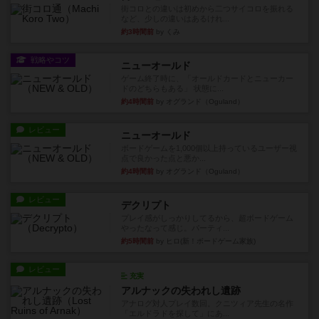
街コロとの違いは初めから二つサイコロを振れる
など、少しの違いはあるけれ...
約3時間前
by くみ
戦略やコツ
ニューオールド
ゲーム終了時に、「オールドカードとニューカー
ドのどちらもある」 状態に...
約4時間前
by オグランド（Oguland）
レビュー
ニューオールド
ボードゲームを1,000個以上持っているユーザー視
点で良かった点と悪か...
約4時間前
by オグランド（Oguland）
レビュー
デクリプト
プレイ感がしっかりしてるから、超ボードゲーム
やったなって感じ。パーティ...
約5時間前
by ヒロ(新！ボードゲーム家族)
レビュー
充実
アルナックの失われし遺跡
アナログ対人プレイ数回。クニツィア先生の名作
「エルドラドを探して」にあ...