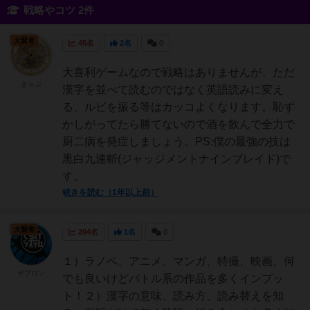
戦略やコツ 2件
大賢者
45名
2名
0
大喜利ゲームなので戦略はありませんが、ただ
きゃぷ
漢字を並べて読むのではなく英語読みに変え
る、ルビを振る等はカッコよくなります。恥ず
かしがってたら勝てないので酒を飲んで全力で
厨二病を発症しましょう。PS:僕の最強の技は
黒白九連斬(ジャッジメントナインブレイド)で
す。
続きを読む（1年以上前）
大賢者
204名
1名
0
１）ラノベ、アニメ、マンガ、特撮、映画、何
ヤブロン
でも良いけどバトル系の作品を多くインプッ
ト！２）漢字の意味、読み方、読み替えを知