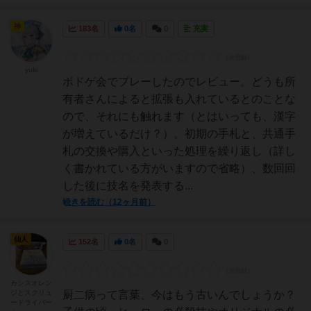
神
183名
0名
0
充実
yuki
ボドゲ会でプレーしたのでレビュー。どうも所
有者さんによると拡張も入れているとのことな
ので、それにも触れます（とはいっても、漢字
が増えているだけ？）。初期の手札と、共通手
札の交換や購入といった処理を繰り返し（詳し
く書かれている方がいますので省略）、数回回
した後に技名を発表する...
続きを読む（12ヶ月前）
仙人
152名
0名
0
カシスオレン
ジとスクリュ
厨二病って言葉、今はもう古いんでしょうか？
ードライバー