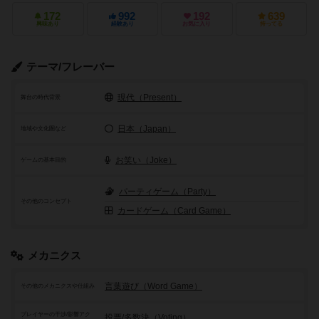
172
992
192
639
興味あり
経験あり
お気に入り
持ってる
テーマ/フレーバー
現代（Present）
舞台の時代背景
日本（Japan）
地域や文化圏など
お笑い（Joke）
ゲームの基本目的
パーティゲーム（Party）
その他のコンセプト
カードゲーム（Card Game）
メカニクス
言葉遊び（Word Game）
その他のメカニクスや仕組み
プレイヤーの干渉/影響アク
投票/多数決（Voting）