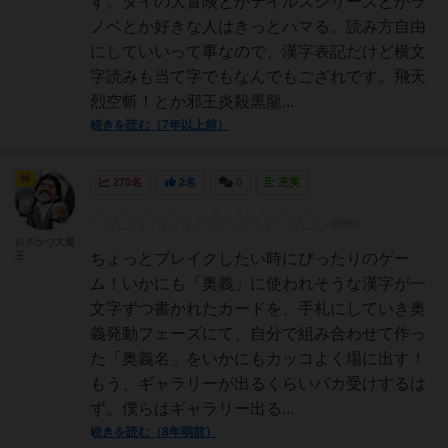
す。ダイの大冒険とかテイルズシリーズとかラ
ノベとか好きな人はきっとハマる。読み方自由
にしていいって事なので、漢字表記だけど横文
字読みも当て字でもなんでもござれです。飛天
烈空斬！とか邪王炎殺黒龍...
続きを読む（7年以上前）
神
278名
2名
0
充実
おざかつ大魔
王
ちょっとブレイクしたい時にぴったりのゲー
ム！いかにも「奥義」に使われそうな漢字が一
文字ずつ書かれたカードを、手札にしていき奥
義発動フェーズにて、自分で組み合わせて作っ
た「奥義名」をいかにもカッコよく場に出す！
もう、ギャラリーが出るくらいバカ受けするは
ず。僕らはギャラリー出る...
続きを読む（8年弱前）