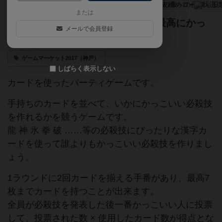
または
試されるのは中二力！僕が考えた最高にかっ
メールで会員登録
こいい必殺技を叫ぶゲーム！
ゲームマーケット2017（神戸）
しばらく表示しない
カードを使ったパーティゲームです。
手持ちのカードを並べて、いかにかっこいい必殺技
を作れるかを競うゲームです。
龍 神 氷 拳 破 ……等の必殺技にぴったりな漢字カ
ードを使って誰よりもかっこいい必殺技を作りまし
ょう。
1ラウンドに2回カードを揃える手番があり、最高7
枚までカードを持つことが出来ます。
全員が必殺技を発表した後一番かっこいい人に投票
して、投票された数 × 使用したカード数が得点とな