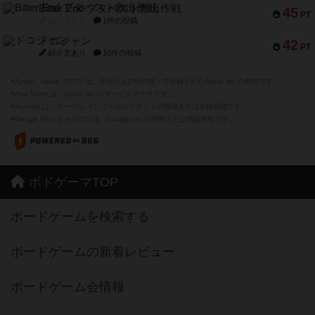
Bitter End ブタペスト救出作戦
45
PT
紹介文なし
1件の投稿
ドコジャン
42
PT
紹介文あり
10件の投稿
※Apple、Apple のロゴ は、米国および他の国々で登録されたApple Inc.の商標です。
※App Store は、Apple Inc.のサービスマークです。
※Android は、グーグル インコーポレイテッドの商標または登録商標です。
※Google Play とそのロゴは、Google Inc.の商標または登録商標です。
ボドゲーマTOP
ボードゲームを検索する
ボードゲームの新着レビュー
ボードゲーム会情報