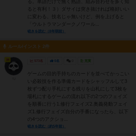
る。単語だけで無く熟語、組み合わせを多く知
ると有利！３）ダサイは突き抜ければ格好いい
に変わる。技名じゃ無いけど、例を上げると
「ウルトラマンダークノワール...
続きを読む（8年弱前）
ルール/インスト 2件
神
573名
0名
0
充実
ゲームの目的手持ちのカードを並べてかっこい
TJ
い必殺技を作る準備カードをシャッフルして3
枚ずつ配り手札にする残りを山札にして3枚を
場札にするゲームの流れ以下の2つのフェイズ
を順番に行う1.修行フェイズ2.奥義発動フェイ
ズ1.修行フェイズ自分の手番になったら、以下
の4つのアクショ...
続きを読む（約5年前）