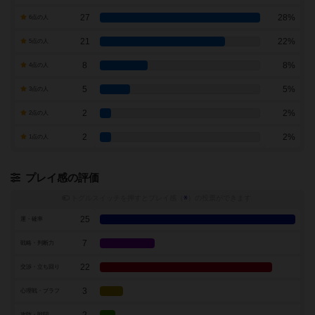
27
28%
6点の人
21
22%
5点の人
8
8%
4点の人
5
5%
3点の人
2
2%
2点の人
2
2%
1点の人
プレイ感の評価
トグルスイッチを押すとプレイ感（
※
）の投票ができます
25
運・確率
7
戦略・判断力
22
交渉・立ち回り
3
心理戦・ブラフ
攻防・戦闘