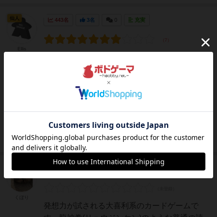
仙人
443名
3名
0
充実
Ellis
修行を経て、誰よりも格好良い必殺技を生み出
すゲーム。「覇」「拳」「龍」といった、必殺
技に使われ勝ちな漢字のカードを組み合わせ
て、自分だけの必殺技を作り出します。最も優
れた技を生み出し、多くのポイントを稼いだプ
レイヤーが勝利します。ルール自体は、漢字の
カードを集めて組み合わせ...
続きを読む（約8年前）
皇帝
230名
0名
0
くぼり
発想力が試される大喜利系のカードゲームで