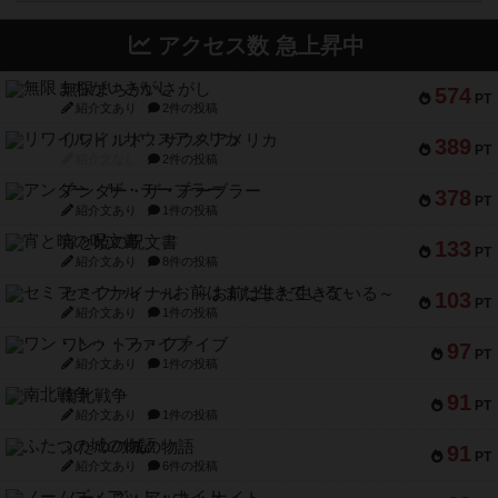
アクセス数 急上昇中
無限まちがいさがし
574
PT
紹介文あり
2件の投稿
リワイルド：サウスアメリカ
389
PT
紹介文なし
2件の投稿
アンダー・ザ・テーブラー
378
PT
紹介文あり
1件の投稿
宵と暁の呪文書
133
PT
紹介文あり
8件の投稿
セミファイナル ～お前はまだ生きている～
103
PT
紹介文あり
1件の投稿
ワン・トゥ・ファイブ
97
PT
紹介文あり
1件の投稿
南北戦争
91
PT
紹介文あり
1件の投稿
ふたつの城の物語
91
PT
紹介文あり
6件の投稿
ノームズ・アット・ナイト