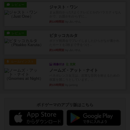
レビュー
ジャスト・ワン
まぁ面白かった‼️よくテレビとかのバラエティなん
かで、お題がわからずに...
約14時間前
by みいやん
レビュー
ピタッコカルタ
ボドゲ相席会でプレイしましたひらがなが書かれ
たカードを2枚まで手をつけ...
約14時間前
by みいやん
ルール/インスト
画像付き
充実
ノームズ・アット・ナイト
ベネボレンス女王は、忠実な臣民を称えるための
祝宴を開こうとしています。...
約15時間前
by jurong
ボドゲーマのアプリ版はこちら