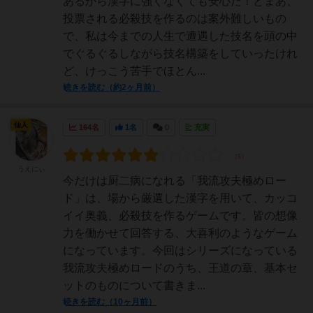
あるから漢字に強くなくても安心だ！とまあ、
投票される必殺技を作るのは案外難しいもの
で、私は今までの人生で遭遇した技名を頭の中
でぐるぐるしながら技名構築をしていったけれ
ど、けっこう苦手でほとん...
続きを読む（約2ヶ月前）
仙人
164名
1名
0
充実
うえにぃ
今だけは厨二病になれる「我流攻夫極めロー
ド」は、場から厳選した漢字を用いて、カッコ
イイ奥義、必殺技を作るゲームです。皆の想像
力を働かせて回答する、大喜利のようなゲーム
になっています。今回はシリーズになっている
我流攻夫極めロードのうち、王道の章、基本セ
ットのものについて書きま...
続きを読む（10ヶ月前）