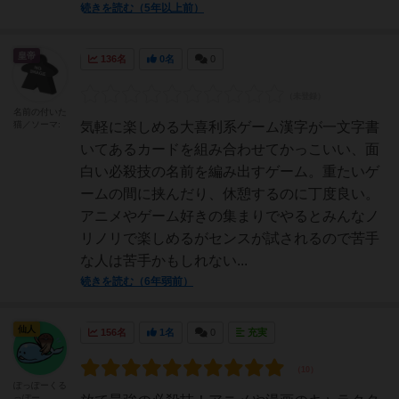
続きを読む（5年以上前）
皇帝
136名
0名
0
名前の付いた
猫／ソーマ:
気軽に楽しめる大喜利系ゲーム漢字が一文字書
いてあるカードを組み合わせてかっこいい、面
白い必殺技の名前を編み出すゲーム。重たいゲ
ームの間に挟んだり、休憩するのに丁度良い。
アニメやゲーム好きの集まりでやるとみんなノ
リノリで楽しめるがセンスが試されるので苦手
な人は苦手かもしれない...
続きを読む（6年弱前）
仙人
156名
1名
0
充実
ぽっぽーくる
っぽー