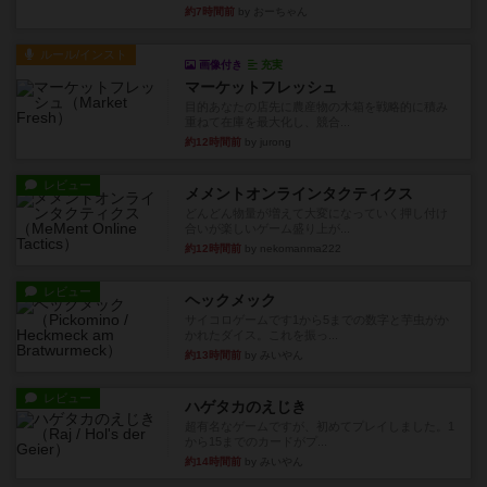
約7時間前
by おーちゃん
ルール/インスト
画像付き
充実
マーケットフレッシュ
目的あなたの店先に農産物の木箱を戦略的に積み
重ねて在庫を最大化し、競合...
約12時間前
by jurong
レビュー
メメントオンラインタクティクス
どんどん物量が増えて大変になっていく押し付け
合いが楽しいゲーム盛り上が...
約12時間前
by nekomanma222
レビュー
ヘックメック
サイコロゲームです1から5までの数字と芋虫がか
かれたダイス。これを振っ...
約13時間前
by みいやん
レビュー
ハゲタカのえじき
超有名なゲームですが、初めてプレイしました。1
から15までのカードがプ...
約14時間前
by みいやん