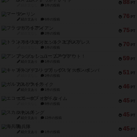
88
PT
紹介文なし
1件の投稿
マーリン
76
PT
紹介文あり
6件の投稿
フラットアイアン
75
PT
紹介文なし
2件の投稿
トランスオリエント・エクスプレス
70
PT
紹介文なし
1件の投稿
アンブッシュ！：ムーブアウト！
59
PT
紹介文あり
1件の投稿
キャプテン・フリップ：イスラ・ボンバ
51
PT
紹介文なし
2件の投稿
ガルフストライク
46
PT
紹介文あり
1件の投稿
エコーズ・オブ・タイム
45
PT
紹介文なし
8件の投稿
スカルキング
45
PT
紹介文あり
12件の投稿
海兵隊
45
PT
紹介文あり
1件の投稿