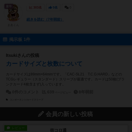
皇帝
303名
0名
0
続きを読む（7年弱前）
まあくん
掲示板 1件
Itsukiさんの投稿
カードサイズと枚数について
カードサイズは89mm×64mmです。「CAC-SL21 T.C.G.HARD」などの
TCGレギュラー（スタンダード）スリーブが最適です。カードは50枚(ブラ
ンクカード4枚含まず)入っています。
0件のコメント
639
8年弱前
ページビュー
コンポーネント/カードスリーブ
会員の新しい投稿
レビュー
街コロ通