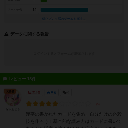
2
15
アート・外見
似たプレイ感のゲームを探す→
データに関する報告
ログインするとフォームが表示されます
レビュー 13件
大賢者
215名
0名
0
深水あどら
漢字の書かれたカードを集め、自分だけの必殺
技を作ろう！基本的な読み方はカードに書いて