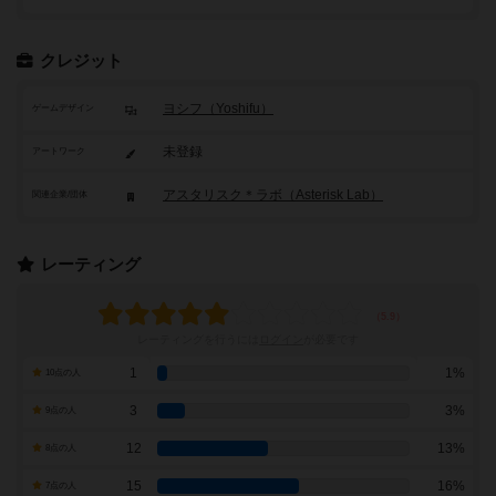
クレジット
ヨシフ（Yoshifu）
ゲームデザイン
未登録
アートワーク
アスタリスク＊ラボ（Asterisk Lab）
関連企業/団体
レーティング
レーティングを行うには
ログイン
が必要です
1
1%
10点の人
3
3%
9点の人
12
13%
8点の人
15
16%
7点の人