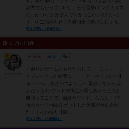
す。龍神拳(リュウジンケン)のような普通の読
み方でもかっこいいし、王命雷撃(キングミダス
のいかづち)とか読んでもかっこいいと思いま
す。中二病拗らせてる者同士で遊びましょう。
続きを読む（約8年前）
リプレイ 1件
神
267名
0名
0
一通りのゲームをやりたおして、「ふぅ～」っ
おざかつ大魔
とブレイクした瞬間に・・・さっそくプレイす
王
るゲーム。 おざかつよっし～ 青おいちゃん 赤
よだっち3ラウンドで得点が最も高かった人が
勝利ってことで。最終ラウンド、なんと！！5
枚のカード×4票をゲットした奥義が発動され
た！！その名も【龍...
続きを読む（8年弱前）