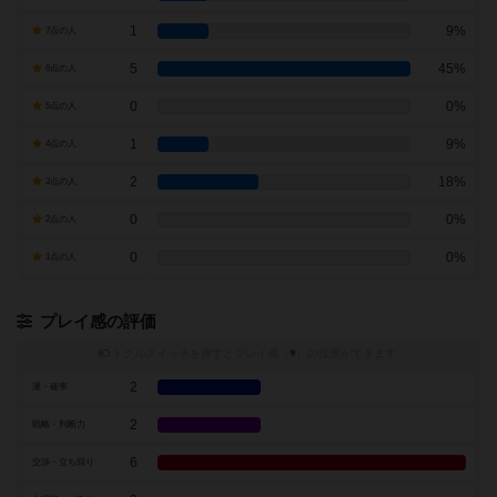
1
9%
7点の人
5
45%
6点の人
0
0%
5点の人
1
9%
4点の人
2
18%
3点の人
0
0%
2点の人
0
0%
1点の人
プレイ感の評価
トグルスイッチを押すとプレイ感（
※
）の投票ができます
2
運・確率
2
戦略・判断力
6
交渉・立ち回り