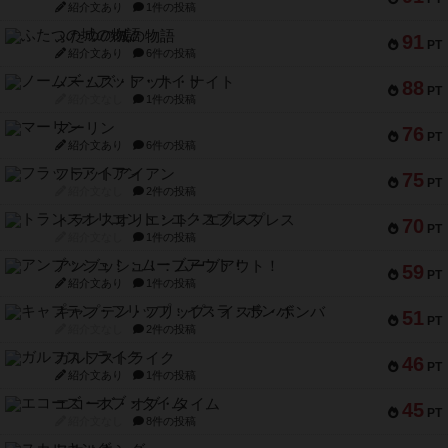
紹介文あり
1件の投稿
ふたつの城の物語
91
PT
紹介文あり
6件の投稿
ノームズ・アット・ナイト
88
PT
紹介文なし
1件の投稿
マーリン
76
PT
紹介文あり
6件の投稿
フラットアイアン
75
PT
紹介文なし
2件の投稿
トランスオリエント・エクスプレス
70
PT
紹介文なし
1件の投稿
アンブッシュ！：ムーブアウト！
59
PT
紹介文あり
1件の投稿
キャプテン・フリップ：イスラ・ボンバ
51
PT
紹介文なし
2件の投稿
ガルフストライク
46
PT
紹介文あり
1件の投稿
エコーズ・オブ・タイム
45
PT
紹介文なし
8件の投稿