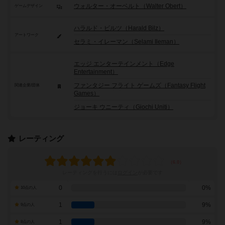
ウォルター・オーベルト（Walter Obert）
ゲームデザイン
ハラルド・ビルツ（Harald Bilz）
アートワーク
セラミ・イレーマン（Selami Ileman）
エッジ エンターテインメント（Edge
Entertainment）
ファンタジー フライト ゲームズ（Fantasy Flight
関連企業/団体
Games）
ジョーキ ウニーティ（Giochi Uniti）
レーティング
レーティングを行うには
ログイン
が必要です
0
0%
10点の人
1
9%
9点の人
1
9%
8点の人