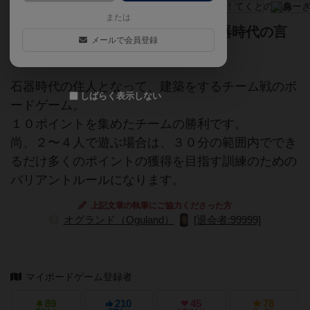
または
棍棒を持って、ジェスチャーと石器時代の言
メールで会員登録
葉を使って遊ぶパーティーゲーム
石器時代の住人となって、建築をするチーム戦のボ
しばらく表示しない
ードゲーム。
１０ポイントを集めたチームの勝利です。
尚、２〜４人で遊ぶ場合は、３０分の範囲内ででき
るだけ多くのポイントの獲得を目指す訓練のための
バリアントルールになります。
上記文章の執筆にご協力くださった方
オグランド（Oguland）
[退会者:99999]
マイボードゲーム登録者
89
210
45
78