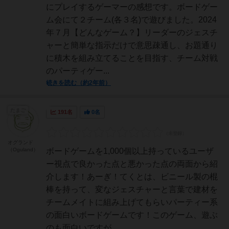
にプレイするゲーマーの感想です。ボードゲー
ム会にて２チーム(各３名)で遊びました。2024
年７月【どんなゲーム？】リーダーのジェスチ
ャーと簡単な指示だけで意思疎通し、お題通り
に積木を組み立てることを目指す、チーム対戦
のパーティゲー...
続きを読む（約2年前）
たまご
191名
0名
オグランド
（Oguland）
ボードゲームを1,000個以上持っているユーザ
ー視点で良かった点と悪かった点の両面から紹
介します！あーぎ！てくとは、ビニール製の棍
棒を持って、変なジェスチャーと言葉で建材を
チームメイトに組み上げてもらいパーティー系
の面白いボードゲームです！このゲーム、遊ぶ
のも面白いですが、...