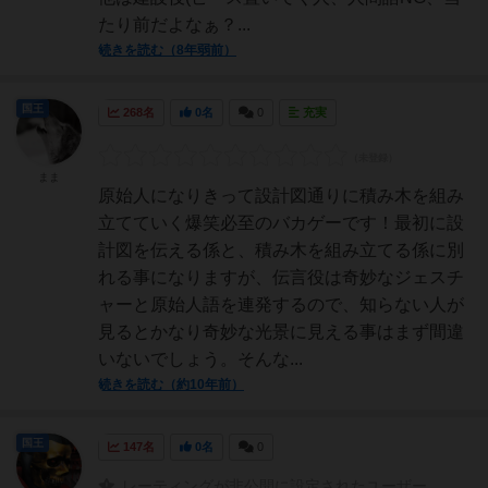
たり前だよなぁ？...
続きを読む（8年弱前）
国王
268名
0名
0
充実
まま
原始人になりきって設計図通りに積み木を組み
立てていく爆笑必至のバカゲーです！最初に設
計図を伝える係と、積み木を組み立てる係に別
れる事になりますが、伝言役は奇妙なジェスチ
ャーと原始人語を連発するので、知らない人が
見るとかなり奇妙な光景に見える事はまず間違
いないでしょう。そんな...
続きを読む（約10年前）
国王
147名
0名
0
レーティングが非公開に設定されたユーザー