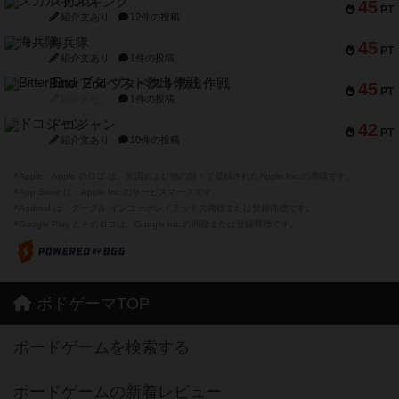
スカルキング
45
PT
紹介文あり
12件の投稿
海兵隊
45
PT
紹介文あり
1件の投稿
Bitter End ブタペスト救出作戦
45
PT
紹介文なし
1件の投稿
ドコジャン
42
PT
紹介文あり
10件の投稿
※Apple、Apple のロゴ は、米国および他の国々で登録されたApple Inc.の商標です。
※App Store は、Apple Inc.のサービスマークです。
※Android は、グーグル インコーポレイテッドの商標または登録商標です。
※Google Play とそのロゴは、Google Inc.の商標または登録商標です。
ボドゲーマTOP
ボードゲームを検索する
ボードゲームの新着レビュー