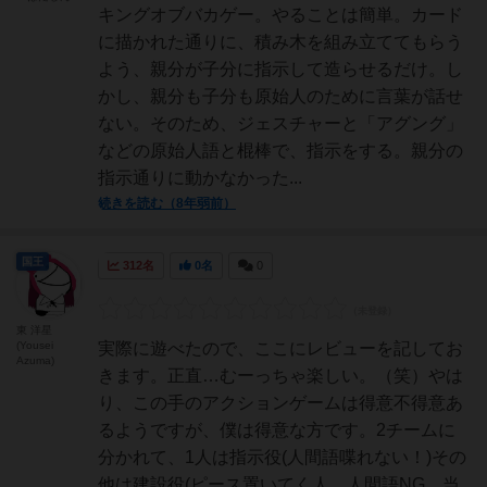
キングオブバカゲー。やることは簡単。カード
に描かれた通りに、積み木を組み立ててもらう
よう、親分が子分に指示して造らせるだけ。し
かし、親分も子分も原始人のために言葉が話せ
ない。そのため、ジェスチャーと「アグング」
などの原始人語と棍棒で、指示をする。親分の
指示通りに動かなかった...
続きを読む（8年弱前）
国王
312名
0名
0
東 洋星
(Yousei
実際に遊べたので、ここにレビューを記してお
Azuma)
きます。正直…むーっちゃ楽しい。（笑）やは
り、この手のアクションゲームは得意不得意あ
るようですが、僕は得意な方です。2チームに
分かれて、1人は指示役(人間語喋れない！)その
他は建設役(ピース置いてく人、人間語NG、当