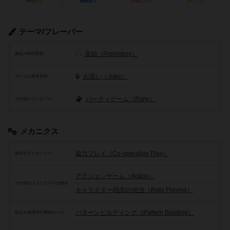
興味あり
経験あり
お気に入り
持ってる
テーマ/フレーバー
原始（Prehistory）
舞台の時代背景
お笑い（Joke）
ゲームの基本目的
パーティゲーム（Party）
その他のコンセプト
メカニクス
協力プレイ（Co-operative Play）
頻出するメカニクス
アクションゲーム（Action）
その他のメカニクスや仕組み
キャラクター/役割の担当（Role Playing）
パターンビルディング（Pattern Building）
得点や資源等の獲得ルール