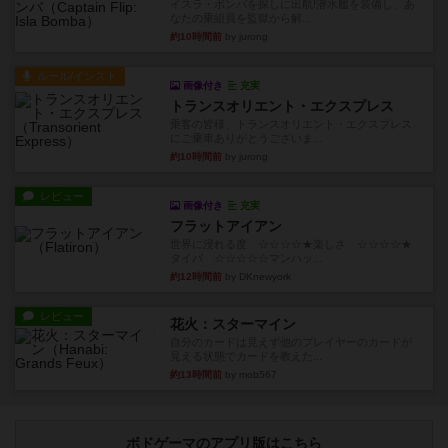
イスラ・ボンバを探しに出航!潜水艦を装備し、あ
なたの乗組員を監獄から解...
約10時間前
by jurong
ルール/インスト
画像付き
充実
トランスオリエント・エクスプレス
乗客の皆様、トランスオリエント・エクスプレス
にご乗車ありがとうございま...
約10時間前
by jurong
レビュー
画像付き
充実
フラットアイアン
世界に浸れる度 ☆☆☆☆★楽しさ ☆☆☆☆★
タイパ ☆☆☆☆☆マンハッ...
約12時間前
by DKnewyork
レビュー
花火：スターマイン
自分のカードは見えず他のプレイヤーのカードが
見える状態でカードを教えた...
約13時間前
by mob567
ボドゲーマのアプリ版はこちら