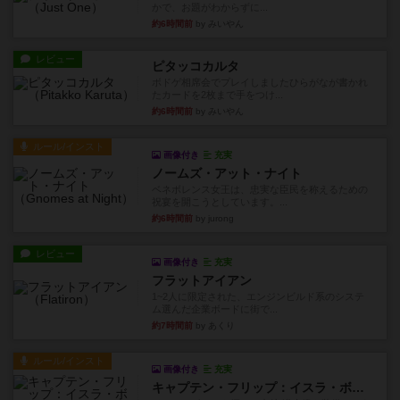
かで、お題がわからずに...
約6時間前
by みいやん
レビュー
ピタッコカルタ
ボドゲ相席会でプレイしましたひらがなが書かれ
たカードを2枚まで手をつけ...
約6時間前
by みいやん
ルール/インスト
画像付き
充実
ノームズ・アット・ナイト
ベネボレンス女王は、忠実な臣民を称えるための
祝宴を開こうとしています。...
約6時間前
by jurong
レビュー
画像付き
充実
フラットアイアン
1~2人に限定された、エンジンビルド系のシステ
ム選んだ企業ボードに街で...
約7時間前
by あくり
ルール/インスト
画像付き
充実
キャプテン・フリップ：イスラ・ボンバ