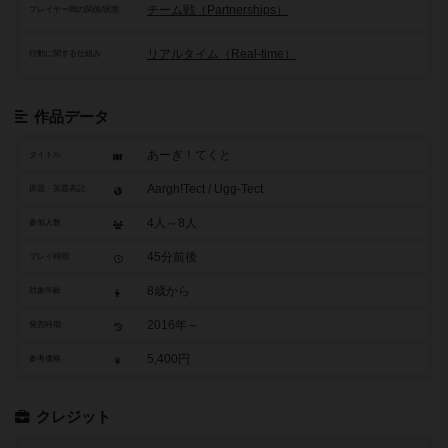
チーム戦（Partnerships）
プレイヤー間の関係/状態
リアルタイム（Real-time）
行動に関する仕組み
作品データ
あーぎ！てくと
タイトル
Aargh!Tect / Ugg-Tect
原題・英題表記
4人～8人
参加人数
45分前後
プレイ時間
8歳から
対象年齢
2016年～
発売時期
5,400円
参考価格
クレジット