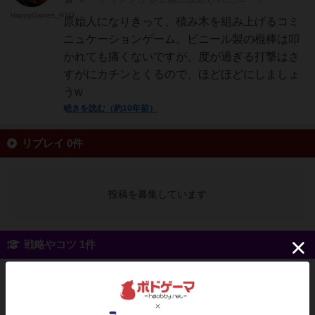
HappyGames_RYO
原始人になりきって、積み木を組み上げるコミ
ニュケーションゲーム。ビニール製の棍棒は叩
かれても痛くないですが、度が過ぎる打撃はさ
すがにカチンとくるので、ほどほどにしましょ
うw
続きを読む（約10年前）
リプレイ 0件
投稿を募集しています
戦略やコツ 1件
たまご
79名
0名
まずはジェスチャーに反応して正しいパーツを