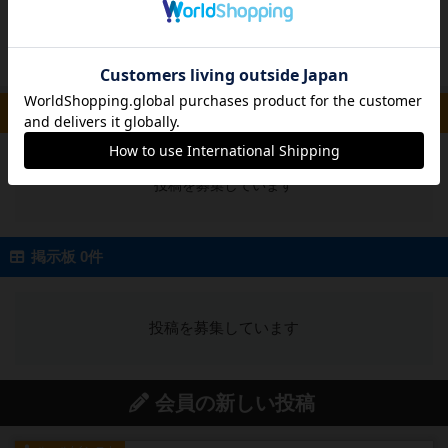
オグランド
持ち、そこから置く場所は置く側も先行しなが
（Oguland）
ら正解の場所を探るのも手かと思います。
続きを読む（約6年前）
ルール/インスト 0件
投稿を募集しています
掲示板 0件
投稿を募集しています
会員の新しい投稿