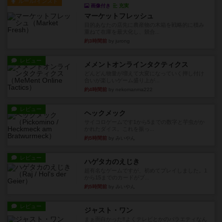
ルール/インスト
画像付き
充実
マーケットフレッシュ
目的あなたの店先に農産物の木箱を戦略的に積み
重ねて在庫を最大化し、競合...
約3時間前
by jurong
レビュー
メメントオンラインタクティクス
どんどん物量が増えて大変になっていく押し付け
合いが楽しいゲーム盛り上が...
約4時間前
by nekomanma222
レビュー
ヘックメック
サイコロゲームです1から5までの数字と芋虫がか
かれたダイス。これを振っ...
約5時間前
by みいやん
レビュー
ハゲタカのえじき
超有名なゲームですが、初めてプレイしました。1
から15までのカードがプ...
約5時間前
by みいやん
レビュー
ジャスト・ワン
まぁ面白かった‼️よくテレビとかのバラエティなん