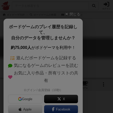
ログイン
閉じる
ボドゲーマTOP
ボードゲームの検索
あーぎ！てくと
ボードゲームのプレイ履歴を記録し
て、
自分のデータを管理しませんか？
あーぎ！てくと
約75,000人
がボドゲーマを利用中！
Aargh!Tect / Ugg-Tect
遊んだボードゲームを記録する
気になるゲームのレビューを読む
お気に入り作品・所有リストの共
有
9
7
11
トップ
画像
動画
レビュー
カフェ
ログイン / 会員登録（10秒）
Google
X
Apple
Facebook