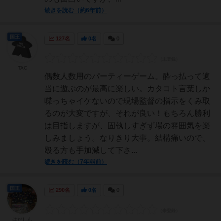
続きを読む（約6年前）
国王
127名
0名
0
TAC
偶数人数用のパーティーゲーム。酔っ払って適
当に遊ぶのが最高に楽しい。カタコト言葉しか
喋っちゃイケないので現場監督の指示をくみ取
るのが大変ですが、それが良い！もちろん勝利
は目指しますが、固執しすぎず場の雰囲気を楽
しみましょう。なりきり大事。結構痛いので、
殴る方も手加減して下さ...
続きを読む（7年弱前）
国王
290名
0名
0
はだしん