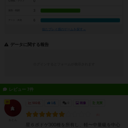
0
心理戦・ブラフ
3
攻防・戦闘
6
アート・外見
似たプレイ感のゲームを探す→
データに関する報告
ログインするとフォームが表示されます
レビュー 7件
神
502名
1名
0
画像
充実
おとん
星６ボドゲ300種を所有し、軽〜中量級を中心