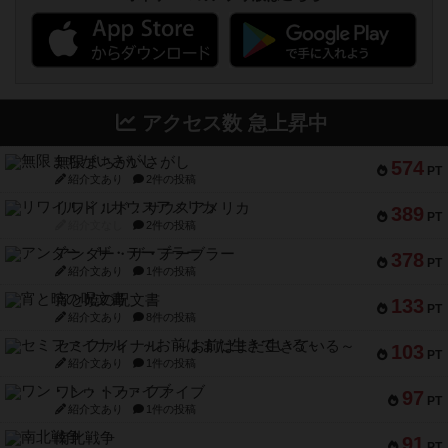
アクセス数 急上昇中
無限まちがいさがし
574
PT
紹介文あり
2件の投稿
リワイルド：サウスアメリカ
389
PT
紹介文なし
2件の投稿
アンダー・ザ・テーブラー
378
PT
紹介文あり
1件の投稿
宵と暁の呪文書
133
PT
紹介文あり
8件の投稿
セミファイナル ～お前はまだ生きている～
103
PT
紹介文あり
1件の投稿
ワン・トゥ・ファイブ
97
PT
紹介文あり
1件の投稿
南北戦争
91
PT