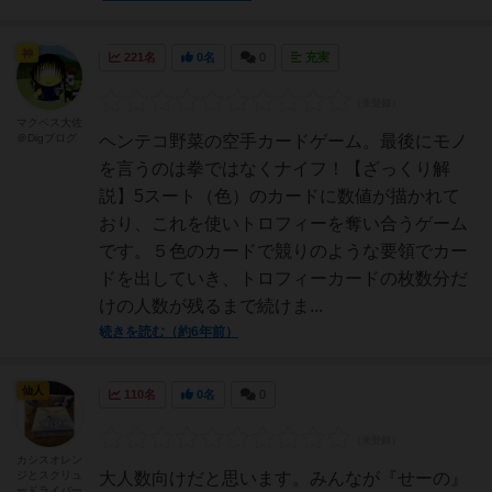
神
221名
0名
0
充実
マクベス大佐
＠Digブログ
ヘンテコ野菜の空手カードゲーム。最後にモノ
を言うのは拳ではなくナイフ！【ざっくり解
説】5スート（色）のカードに数値が描かれて
おり、これを使いトロフィーを奪い合うゲーム
です。５色のカードで競りのような要領でカー
ドを出していき、トロフィーカードの枚数分だ
けの人数が残るまで続けま...
続きを読む（約6年前）
仙人
110名
0名
0
カシスオレン
ジとスクリュ
大人数向けだと思います。みんなが『せーの』
ードライバー