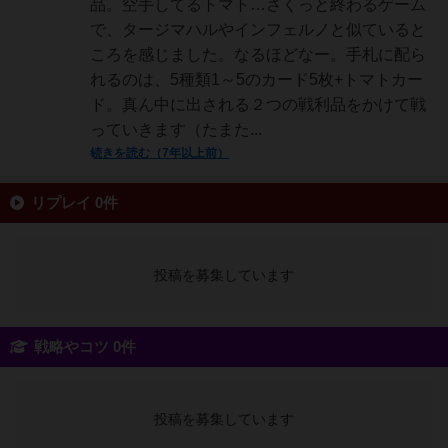
品。空手してるトマト…さくっと終わるゲーム
で、タージマハルやインフェルノと似ていると
ころを感じました。なるほどなー。手札に配ら
れるのは、5種類1～5のカード5枚+トマトカー
ド。真ん中に出される２つの戦利品をかけて戦
っていきます（たまた...
続きを読む（7年以上前）
リプレイ 0件
投稿を募集しています
戦略やコツ 0件
投稿を募集しています