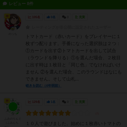
レビュー 8件
神
105名
0名
0
充実
レーティングが非公開に設定されたユーザー
のっち
トマトカード（赤いカード）をプレイヤーに１
枚ずつ配ります。手番になった選択肢は２つ：
①カードを出す②トマトカードを出して試合
（ラウンドを降りる）①を選んだ場合、２枚目
に出す時は１枚目と「同じ色」でなければいけ
ません ②を選んだ場合、このラウンドはなにも
できません。そして山札...
続きを読む（4年弱前）
神
129名
1名
0
充実
ふみのりんぐ
（ふみんち
１０人で遊びました。始めに１枚赤いトマトの
ゅ）