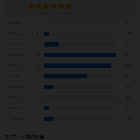
レーティングを行うには
ログイン
が必要です
0
0%
10点の人
1
2%
9点の人
3
6%
8点の人
15
32%
7点の人
14
30%
6点の人
9
19%
5点の人
2
4%
4点の人
0
0%
3点の人
1
2%
2点の人
2
4%
1点の人
プレイ感の評価