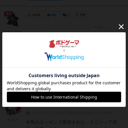
勇者
293名
4名
0
充実
あすか正太@
ぽんこつ団
カラテマスターのトマト師匠に師事しながら、
勝負を勝ち抜き、トロフィーを12個集めたら勝
利を宣言できる（でも負けることもある）とい
うゲーム。シンプルなトリックテイキング（複
数色あるカードから、同じ色のカードを出して
いき、高い点数を出した者勝ち）なので、同種
のゲームの経験者であ...
続きを読む（7年以上前）
神
318名
3名
充実
レーティングが非公開に設定されたユーザー
まつなが
今年のエッセンで発売された、クニツィア作