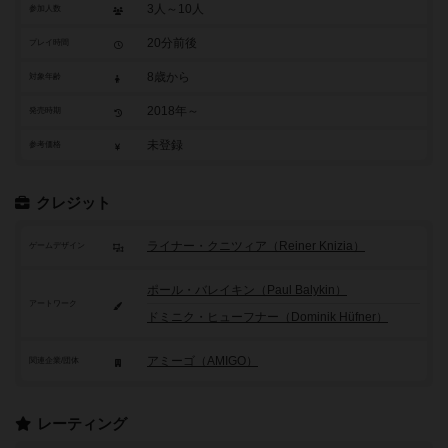
3人～10人
参加人数
20分前後
プレイ時間
8歳から
対象年齢
2018年～
発売時期
未登録
参考価格
クレジット
ライナー・クニツィア（Reiner Knizia）
ゲームデザイン
ポール・バレイキン（Paul Balykin）
アートワーク
ドミニク・ヒューフナー（Dominik Hüfner）
アミーゴ（AMIGO）
関連企業/団体
レーティング