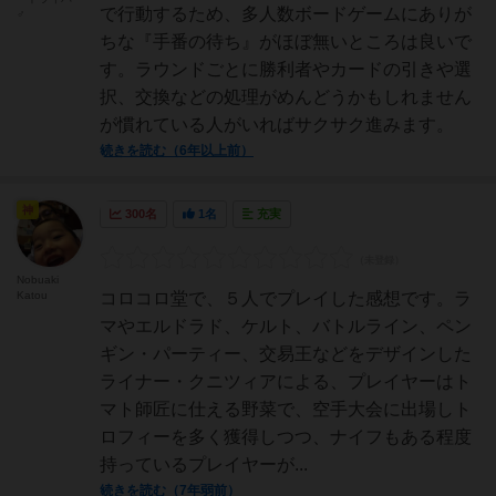
で行動するため、多人数ボードゲームにありが
♂
ちな『手番の待ち』がほぼ無いところは良いで
す。ラウンドごとに勝利者やカードの引きや選
択、交換などの処理がめんどうかもしれません
が慣れている人がいればサクサク進みます。
続きを読む（6年以上前）
神
300名
1名
充実
Nobuaki
Katou
コロコロ堂で、５人でプレイした感想です。ラ
マやエルドラド、ケルト、バトルライン、ペン
ギン・パーティー、交易王などをデザインした
ライナー・クニツィアによる、プレイヤーはト
マト師匠に仕える野菜で、空手大会に出場しト
ロフィーを多く獲得しつつ、ナイフもある程度
持っているプレイヤーが...
続きを読む（7年弱前）