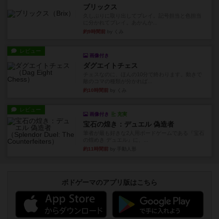
ブリックス
久しぶりに取り出してプレイ。記号担当と色担当
に分かれてプレイ。あかんか...
約9時間前
by くみ
レビュー
画像付き
ダグエイトチェス
チェスなのに、ほんの10分で終わります。動きで
敵のコマの種類が分かれば...
約10時間前
by くみ
レビュー
画像付き
充実
宝石の煌き：デュエル 偽造者
筆者が最も好きな2人用ボードゲームである『宝石
の煌めき デュエル』に、...
約11時間前
by 手動人形
ボドゲーマのアプリ版はこちら