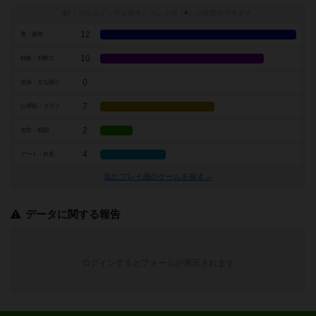
トグルスイッチを押すとプレイ感（
※
）の投票ができます
12
運・確率
10
戦略・判断力
0
交渉・立ち回り
7
心理戦・ブラフ
2
攻防・戦闘
4
アート・外見
似たプレイ感のゲームを探す→
データに関する報告
ログインするとフォームが表示されます