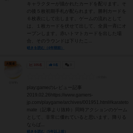
キャラクターが描かれたカードを配ります。そ
の後５枚初期手札が配られます。勝利カードを
６枚表にして出します。ゲームの流れとして
は、１枚カードを伏せて出して、全員一斉にオ
ープンします。赤いトマトカードを出した場
合、そのラウンドは下りたこ...
続きを読む（4年弱前）
大賢者
105名
0名
0
けがわ
play:gameのレビュー記事
2019.02.26https://www.gamers-
jp.com/playgame/archives/001951.html#karateto
mate（記事より抜粋）同時アクションのゲーム
として、非常に優れていると思います。降りる
ならば...
続きを読む（5年以上前）