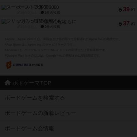
スーパーストア3000
39
PT
紹介文なし
1件の投稿
フリップ７：復讐心とともに
37
PT
紹介文なし
2件の投稿
※Apple、Apple のロゴ は、米国および他の国々で登録されたApple Inc.の商標です。
※App Store は、Apple Inc.のサービスマークです。
※Android は、グーグル インコーポレイテッドの商標または登録商標です。
※Google Play とそのロゴは、Google Inc.の商標または登録商標です。
ボドゲーマTOP
ボードゲームを検索する
ボードゲームの新着レビュー
ボードゲーム会情報