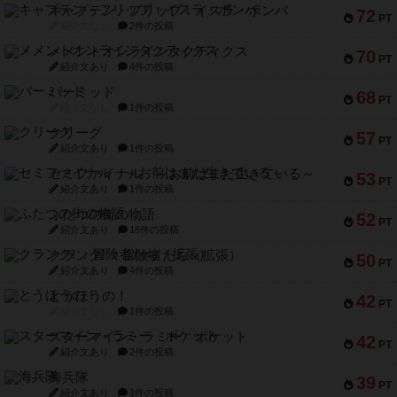
キャプテン・フリップ：イスラ・ボンバ
72
PT
紹介文なし
2件の投稿
メメントオンラインタクティクス
70
PT
紹介文あり
4件の投稿
パーミッド
68
PT
紹介文なし
1件の投稿
クリーグ
57
PT
紹介文あり
1件の投稿
セミファイナル ～お前はまだ生きている～
53
PT
紹介文あり
1件の投稿
ふたつの街の物語
52
PT
紹介文あり
18件の投稿
クランク! ：冒険者たち（拡張）
50
PT
紹介文あり
4件の投稿
とうほうの！
42
PT
紹介文なし
1件の投稿
スターマイン・ラミー ポケット
42
PT
紹介文あり
2件の投稿
海兵隊
39
PT
紹介文あり
1件の投稿