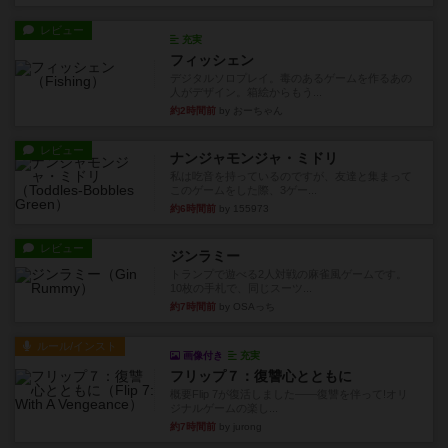
レビュー
充実
フィッシェン
デジタルソロプレイ。毒のあるゲームを作るあの
人がデザイン。箱絵からもう...
約2時間前
by おーちゃん
レビュー
ナンジャモンジャ・ミドリ
私は吃音を持っているのですが、友達と集まって
このゲームをした際、3ゲー...
約6時間前
by 155973
レビュー
ジンラミー
トランプで遊べる2人対戦の麻雀風ゲームです。
10枚の手札で、同じスーツ...
約7時間前
by OSAっち
ルール/インスト
画像付き
充実
フリップ７：復讐心とともに
概要Flip 7が復活しました――復讐を伴って!オリ
ジナルゲームの楽し...
約7時間前
by jurong