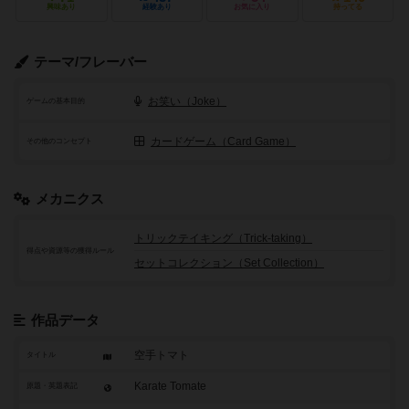
興味あり
経験あり
お気に入り
持ってる
テーマ/フレーバー
お笑い（Joke）
ゲームの基本目的
カードゲーム（Card Game）
その他のコンセプト
メカニクス
トリックテイキング（Trick-taking）
得点や資源等の獲得ルール
セットコレクション（Set Collection）
作品データ
空手トマト
タイトル
Karate Tomate
原題・英題表記