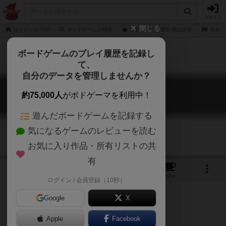
ログイン
閉じる
ボドゲーマTOP
ボードゲームの検索
空手トマトの通販/商品詳細
作品デ
ボードゲームのプレイ履歴を記録し
て、
自分のデータを管理しませんか？
空手トマト
約75,000人
がボドゲーマを利用中！
Karate Tomate
遊んだボードゲームを記録する
気になるゲームのレビューを読む
お気に入り作品・所有リストの共
有
7
1
8
37
トップ
画像
動画
レビュー
カフェ
ログイン / 会員登録（10秒）
Google
X
Apple
Facebook