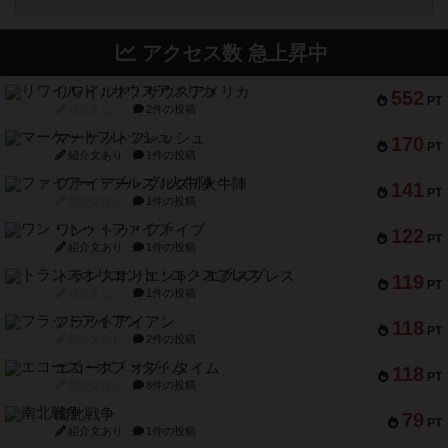
アクセス数 急上昇中
リワイルド：サウスアメリカ
552
PT
紹介文なし
2件の投稿
マーケットフレッシュ
170
PT
紹介文あり
1件の投稿
ファイアー・ブルズ / 火牛陣
141
PT
紹介文なし
1件の投稿
ワン・トゥ・ファイブ
122
PT
紹介文あり
1件の投稿
トランスオリエント・エクスプレス
119
PT
紹介文なし
1件の投稿
フラットアイアン
118
PT
紹介文なし
2件の投稿
エコーズ・オブ・タイム
118
PT
紹介文なし
8件の投稿
南北戦争
79
PT
紹介文あり
1件の投稿