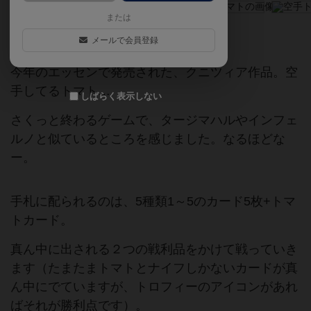
または
日本ボードゲーム大賞
メールで会員登録
今年のエッセンで発売された、クニツィア作品。空
手してるトマト…
しばらく表示しない
さくっと終わるゲームで、タージマハルやインフェ
ルノと似ているところを感じました。なるほどな
ー。
手札に配られるのは、5種類1～5のカード5枚+トマ
トカード。
真ん中に出される２つの戦利品をかけて戦っていき
ます（たまたまトマトとナイフしかないカードが真
ん中にでていますが、トロフィーのアイコンがあれ
ばそれが勝利点です）。