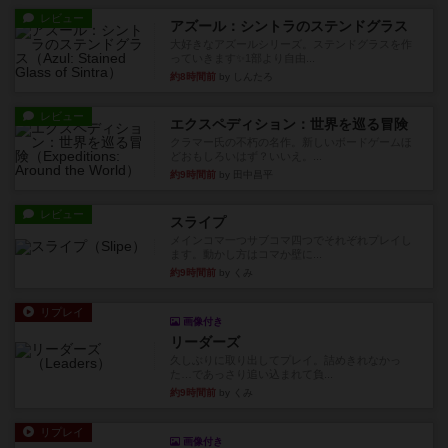
レビュー
アズール：シントラのステンドグラス
大好きなアズールシリーズ。ステンドグラスを作
っていきます✨1部より自由...
約8時間前
by しんたろ
レビュー
エクスペディション：世界を巡る冒険
クラマー氏の不朽の名作。新しいボードゲームほ
どおもしろいはず？いいえ。...
約9時間前
by 田中昌平
レビュー
スライプ
メインコマ一つサブコマ四つでそれぞれプレイし
ます。動かし方はコマか壁に...
約9時間前
by くみ
リプレイ
画像付き
リーダーズ
久しぶりに取り出してプレイ。詰めきれなかっ
た…であっさり追い込まれて負...
約9時間前
by くみ
リプレイ
画像付き