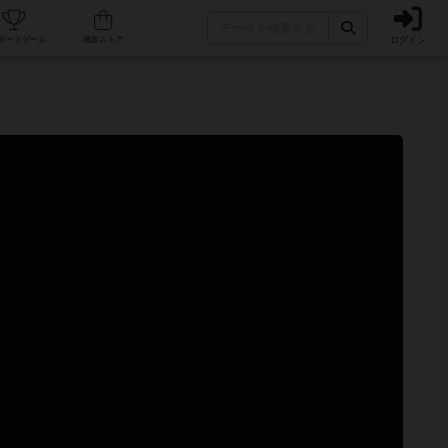
ログイン
カフェ/店舗
人気ボードゲーム
通販ストア