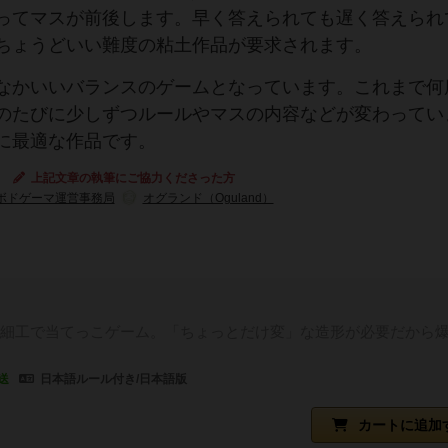
ってマスが前後します。早く答えられても遅く答えられ
ちょうどいい難度の粘土作品が要求されます。
なかいいバランスのゲームとなっています。これまで何
のたびに少しずつルールやマスの内容などが変わってい
に最適な作品です。
上記文章の執筆にご協力くださった方
ボドゲーマ運営事務局
オグランド（Oguland）
細工で当てっこゲーム。「ちょっとだけ変」な造形が必要だから
送
日本語ルール付き/日本語版
カートに追加