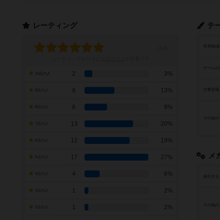
レーティング
テ
世界観/
レーティングを行うには
ログイン
が必要です
ゲームの
2
3%
10点の人
8
13%
主要登場
9点の人
6
9%
8点の人
その他の
13
20%
7点の人
12
19%
6点の人
メ
17
27%
5点の人
4
6%
4点の人
頻出する
1
2%
3点の人
その他の
1
2%
2点の人