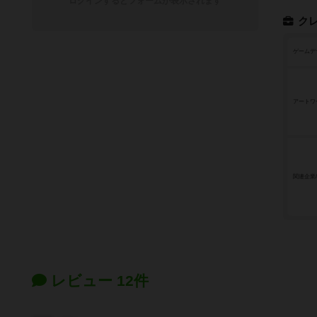
ログインするとフォームが表示されます
ク
ゲームデ
アートワ
関連企業
レビュー 12件