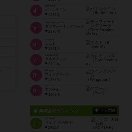
Battle Line
4
バトルライン
位
2377名
Terraforming Mars
5
テラフォーミングマーズ
位
2370名
6 nimmt!
6
ニムト
位
2201名
Carcassonne
7
カルカソンヌ
位
2190名
Wingspan
r
8
ウイングスパン
位
2149名
Azul
9
アズール
位
1903名
興味ありランキング
トップ50
SCYTHE
1
サイズ -大鎌戦役-
位
2415名