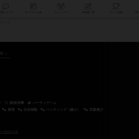
索
新着レビュー
ボードゲーム会
コミュニティ
掲示板一覧
品データ
5年～
い
探偵/刑事
パーティゲーム
推理
出目移動
ベッティング（賭け）
言葉遊び
）
の登録/分布