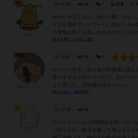
仙人
821名
2名
0
画像
分かりやすくない、分かり難くもない
マスを進めていくゲーム。誰か一人が
ス皆無の私でも楽しめるのでセンスはな
なるみ
続きを読む（2年以上前）
大賢者
110名
0名
0
めっちゃ好き。粘土遊びが普通に楽し
勝ちする人が出ちゃうので、わかりそ
なと思った。説明書が読みづらい。
唐揚げハンバーグ
続きを読む（約3年前）
神
197名
0名
ボードゲームを1,000個以上持って
バロッサは、粘土を使って遊ぶ子ども
細工を作って、他の人の作品を当てるの