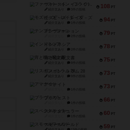
ファースト・イン・フライト
108
PT
紹介文あり
3件の投稿
モズビ－ズ・レイダ－ズ
94
PT
紹介文あり
1件の投稿
テンプテーション
79
PT
紹介文なし
2件の投稿
インドネシア
78
PT
紹介文あり
2件の投稿
宵と暁の呪文書
75
PT
紹介文あり
8件の投稿
リスボン・トラム 28
73
PT
紹介文あり
9件の投稿
アマナイト
73
PT
紹介文なし
1件の投稿
ブラヴェスト
66
PT
紹介文なし
1件の投稿
スペクタキュラー
60
PT
紹介文なし
1件の投稿
スモールワールド
59
PT
紹介文あり
13件の投稿