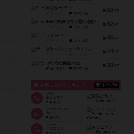
ギャンブラー
58
PT
紹介文なし
2件の投稿
Bitter End ブタペスト救出作戦
52
PT
紹介文なし
1件の投稿
ラピード
46
PT
紹介文なし
1件の投稿
ザ・フラッフィー・ライト
44
PT
紹介文なし
0件の投稿
ふたつの城の物語
39
PT
紹介文あり
6件の投稿
お気に入りランキング
トップ50
Splendor
1
宝石の煌き
位
4040名
Die Siedler von Catan
2
カタン
位
3616名
Dominion
3
ドミニオン
位
2528名