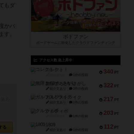
てもダ
度かバ
ます。
ボドファン
ボードゲームに特化したクラウドファンディング
アクセス数 急上昇中
コレクト！
340
PT
紹介文なし
1件の投稿
無限まちがいさがし
322
PT
紹介文あり
2件の投稿
ガルフストライク
217
爆笑必
PT
紹介文あり
1件の投稿
クルティボ
203
PT
紹介文なし
1件の投稿
1809
112
する
PT
紹介文あり
1件の投稿