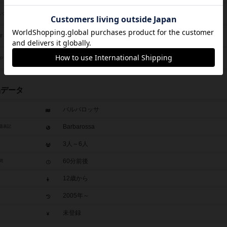
推理（Deduction）
い方等
出目移動（Roll / Spin and Move）
する仕組み
ベッティング（賭け）（Betting / Wagering）
やプレイ上の駆け引き
品データ
バルバロッサ
Barbarossa
題表記
3人～6人
60分前後
間
12歳から
2005年～
未登録