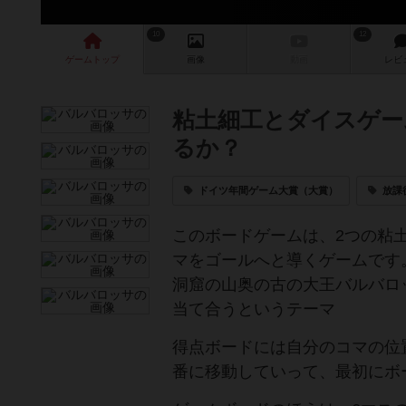
10
12
ゲーム
トップ
画像
動画
レビ
粘土細工とダイスゲー
るか？
ドイツ年間ゲーム大賞（大賞）
放課
このボードゲームは、2つの粘
マをゴールへと導くゲームです
洞窟の山奥の古の大王バルバロ
当て合うというテーマ
得点ボードには自分のコマの位
番に移動していって、最初にボ