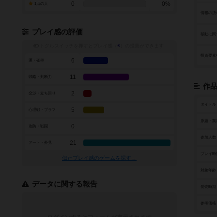
0
0%
1点の人
情報の扱
プレイ感の評価
移動に関
トグルスイッチを押すとプレイ感（
※
）の投票ができます
投資要素
6
運・確率
11
戦略・判断力
作
2
交渉・立ち回り
タイトル
5
心理戦・ブラフ
原題・英
0
攻防・戦闘
参加人数
21
アート・外見
プレイ時
似たプレイ感のゲームを探す→
対象年齢
データに関する報告
発売時期
参考価格