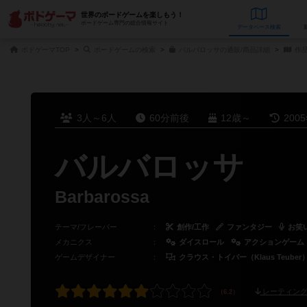
世界のボードゲームを楽しもう！
ボードゲーム専門の総合情報サイト
データベース
検
ボドゲーマTOP
ボードゲームの検索
バルバロッサの通販/商品詳細
作
3人～6人
60分前後
12歳～
200
バルバロッサ
Barbarossa
テーマ/フレーバー
：
創作/工作
ファンタジー
お笑
メカニクス
：
ダイスロール
アクションゲーム
ゲームデザイナー
：
クラウス・トイバー（Klaus Teuber
レーティング