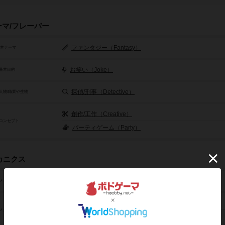
ーマ/フレーバー
ファンタジー（Fantasy）
基本テーマ
お笑い（Joke）
基本目的
探偵/刑事（Detective）
人物/職業や生物
創作/工作（Creative）
コンセプト
パーティゲーム（Party）
カニクス
ダイスロール（Dice Rolling）
メカニクス
アクションゲーム（Action）
メカニクスや仕組み
言葉遊び（Word Game）