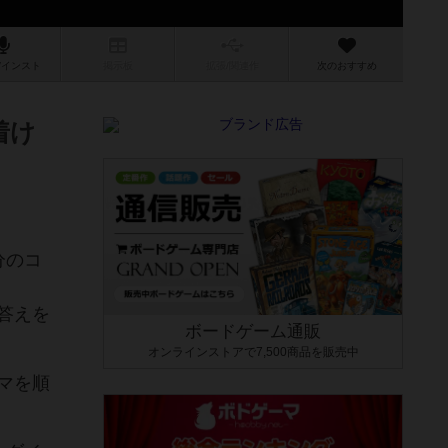
/インスト
掲示板
拡張/関連
作
次のおすすめ
着け
分のコ
答えを
ボードゲーム通販
オンラインストアで7,500商品を販売中
マを順