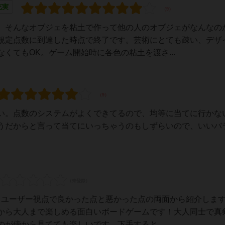
充実
、そんなオブジェを粘土で作って他の人のオブジェがなんなの
規定点数に到達した時点で終了です。芸術にとても疎い、デザ
くてもOK。ゲーム開始時に各色の粘土を渡さ...
い。点数のシステムがよくできてるので、均等に当てに行かな
うだからと言って当てにいっちゃうのもしずらいので、いいバ
いるユーザー視点で良かった点と悪かった点の両面から紹介しま
から大人まで楽しめる面白いボードゲームです！大人同士で真
が傍から見てても楽しいです。下手すると...