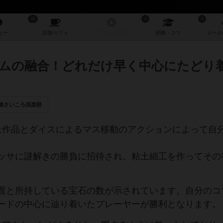
62
2
3
ュー
店舗/
カフェ
リプレイ
日記
戦略
・コツ
ルール
ムの融合！どれだけ早く中心にたどり
後さいころ倶楽部
土作品とダイスによるマス移動のアクションによって自
。
ッサに謎解きの勝負に招待され、粘土細工を作ってその
置と所持している宝石の数が示されています。自分のコ
ードの中心に辿り着いたプレーヤーが勝利となります。