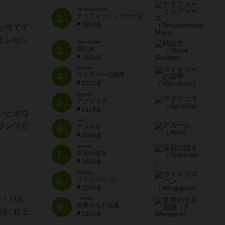
Terraforming Mars
2
テラフォーミングマーズ
位
2394名
か当てて
インセン
Stone Garden
3
枯山水
位
2281名
Viticulture
4
ワイナリーの四季
位
2272名
Agricola
5
アグリコラ
位
2119名
いとボロ
Azul
ランスだ
6
アズール
位
2035名
Splendor
7
宝石の煌き
位
2028名
Wingspan
8
ウイングスパン
位
2006名
す！バル
7 Wonders
9
世界の七不思議
位
剣に粘土
1919名