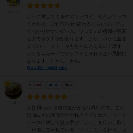
こまつな
ボケに対してカルタでツッコミ。それがツッコ
ミカルタ。1行で説明が終わるくらいシンプル
でわかりやすいゲーム。ツッコミの種類が豊富
なのでボケ甲斐があります。また、ボケに至る
までのトークテーマもちゃんとあるので話す→
ボケる→カードでツッコミとそれっぽい展開に
なります。しかし、カル...
続きを読む（4年以上前）
神
120名
1名
0
山田
大喜利×カルタ自由度がかなり高いので、これ
は面白さの評価が分かれそうですね〜。トーク
テーマに対して読み手が「ボケ」を行い、取り
手が場に置かれている「ツッコミ」を行う。上