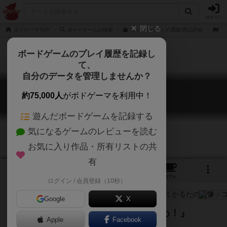
ログイン
閉じる
ボドゲーマTOP
ボードゲームの検索
ツッコミかるたの通販/商品詳細
作
ボードゲームのプレイ履歴を記録し
て、
自分のデータを管理しませんか？
ツッコミかるた
約75,000人
がボドゲーマを利用中！
Tsukkomi Karuta
遊んだボードゲームを記録する
気になるゲームのレビューを読む
お気に入り作品・所有リストの共
有
4
12
96
トップ
画像
動画
レビュー
カフェ
ログイン / 会員登録（10秒）
Google
X
『なんでやねん！』は『もうええわ！』
Apple
Facebook