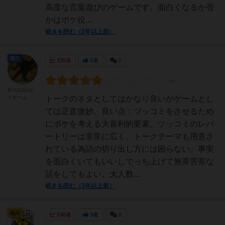
高度な言葉遊びのゲームです。面白くなるか否
かはボケ役...
続きを読む（2年以上前）
国王
135名
2名
0
RYUUZUボ
ドゲーム
トークのネタとしてはかなり良いがゲームとし
ては正直微妙。良い点：ツッコミをさせるため
にボケを考える大喜利的要素。ツッコミのレパ
ートリーは非常に広く、トークテーマも用意さ
れている為話の切り出し方には困らない。事実
を面白くいてもいいしでっち上げて無茶苦茶な
話をしてもよい。大人数...
続きを読む（3年以上前）
仙人
148名
3名
0