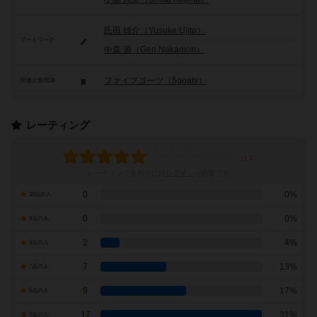
氏田 雄介（Yusuke Ujita）
アートワーク
中森 源（Gen Nakamori）
ファイブゴーツ（5goats）
関連企業/団体
レーティング
レーティングを行うには
ログイン
が必要です
0
0%
10点の人
0
0%
9点の人
2
4%
8点の人
7
13%
7点の人
9
17%
6点の人
17
31%
5点の人