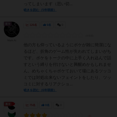
ってしまいます（思い切...
続きを読む（5年弱前）
皇帝
126名
0名
0
Mark At
他の方も仰っているようにボケが雑に簡潔にな
るほど、折角のゲーム性が失われてしまいがち
です。ボケをトークの中に上手く入れ込んで話
すという縛りを付けないと興醒めかもしれませ
ん。めちゃくちゃボケておいて場にあるツッコ
ミでは対処出来ないフェイントをしたり、ツッ
コミに対するリアクショ...
続きを読む（6年弱前）
勇者
75名
0名
0