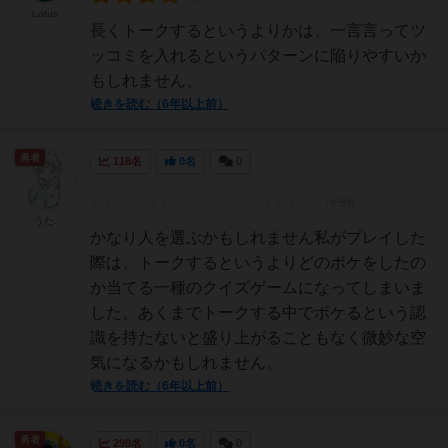
Lotus
長くトークするというよりかは、一言言ってツ
ッコミを入れるというパターンに陥りやすいか
もしれません。
続きを読む（6年以上前）
勇者
118名
0名
0
うた.
かなり人を選ぶかもしれません私がプレイした
際は、トークするというよりどのボケをしたの
か当てる一種のクイズゲームになってしまいま
した。あくまでトークする中でボケるという認
識を持たないと盛り上がることもなく微妙な空
気になるかもしれません。
続きを読む（6年以上前）
勇者
298名
0名
0