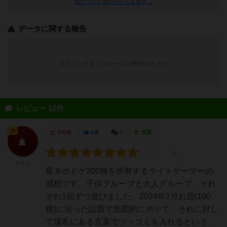
似たプレイ感のゲームを探す→
データに関する報告
ログインするとフォームが表示されます
レビュー 12件
神
330名
0名
0
充実
おとん
星８ボドゲ300種を所有するライトゲーマーの
感想です。子供グループと大人グループ、それ
ぞれ1回ずつ遊びました。2024年2月お題(100
種)に沿った話題で意図的にボケて、それに対し
て場札にある言葉でツッコミを入れるという、