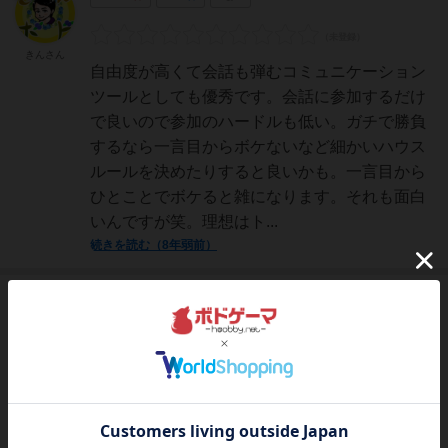
きんさん
自由度が高くて会話も弾むコミュニケーション
ツールとしても優秀です。会話に参加するだけ
で良いので参加のハードルも低い。ガチで勝負
するなら一言目からボケないなど細かいハウス
ルールを決めたりすると良いかも。一言目から
ひとことでボケると雑になります。それも面白
いんですが笑。理想はト...
続きを読む（8年弱前）
神
526名
3名
レーティングが非公開に設定されたユーザー
まつなが
最初ボケてツッコむゲームって聞いて、そんな
のどっちも恥ずかしくてできるわけな
い・・・！って思ったんですが、普通に面白か
ったです。ツッコミカードの量がすごい。基