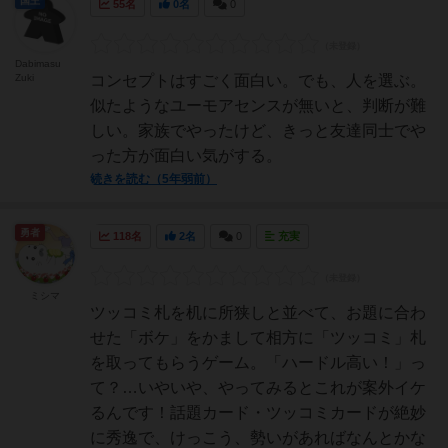
国王
55名
0名
0
Dabimasu
Zuki
コンセプトはすごく面白い。でも、人を選ぶ。
似たようなユーモアセンスが無いと、判断が難
しい。家族でやったけど、きっと友達同士でや
った方が面白い気がする。
続きを読む（5年弱前）
勇者
118名
2名
0
充実
ミシマ
ツッコミ札を机に所狭しと並べて、お題に合わ
せた「ボケ」をかまして相方に「ツッコミ」札
を取ってもらうゲーム。「ハードル高い！」っ
て？…いやいや、やってみるとこれが案外イケ
るんです！話題カード・ツッコミカードが絶妙
に秀逸で、けっこう、勢いがあればなんとかな