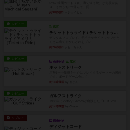
6つの場面カード（表、裏で違う絵）が何枚かあ
り、そのうち3つ選んで、同...
約5時間前
by ジェイとと
レビュー
充実
チケットトゥライド / チケットトゥライドアメリカ
デジタルソロプレイ。元祖チケライ？マップがた
くさん出てるからどれをプレ...
約7時間前
by おーちゃん
レビュー
画像付き
充実
ホットストリーク
星7軽〜中量級を中心にプレイするゲーマーの感想
です。ボードゲーム会にて...
約13時間前
by おとん
レビュー
ガルフストライク
1983年にVictory Gamesが出版した『Gulf Strik...
約14時間前
by Chaco
リプレイ
画像付き
ディジットコード