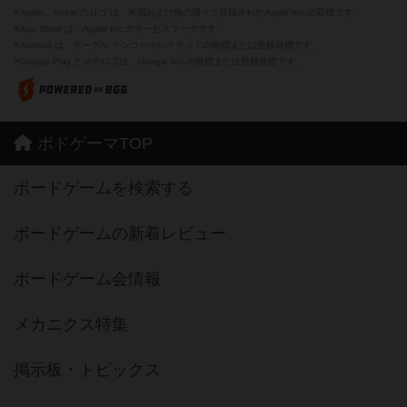
※Apple、Apple のロゴ は、米国および他の国々で登録されたApple Inc.の商標です。
※App Store は、Apple Inc.のサービスマークです。
※Android は、グーグル インコーポレイテッドの商標または登録商標です。
※Google Play とそのロゴは、Google Inc.の商標または登録商標です。
ボドゲーマTOP
ボードゲームを検索する
ボードゲームの新着レビュー
ボードゲーム会情報
メカニクス特集
掲示板・トピックス