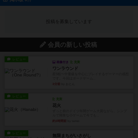
投稿を募集しています
会員の新しい投稿
レビュー
画像付き
充実
ワンラウンド
星5軽〜中量級を中心にプレイするゲーマーの感想
です。今回はボードゲーム...
3分前
by おとん
レビュー
充実
花火
ずっと前のドイツ年間ゲーム大賞ながら、シンプ
ルで簡単な小ゲームで今でも...
約3時間前
by tamio
レビュー
無限まちがいさがし