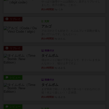
やっぱり論理ゲームは面白い。息子とリプレイし
ました。息子の勝ち。これリ...
約14時間前
by くみ
リプレイ
充実
アルゴ
アルゴがとても好きで、たぶんプレイ回数が最も
多いゲームです。なんといっ...
約14時間前
by おとん
リプレイ
画像付き
タイムボム
僕はホントに嘘が下手なようで、すぐバレますみ
んなホント、嘘が上手ですよ...
約14時間前
by あまる
レビュー
画像付き
タイムボム
まず簡単で軽い！大人数で遊べる！それなのに小
箱！何より楽しい！！正体隠...
約14時間前
by あまる
レビュー
充実