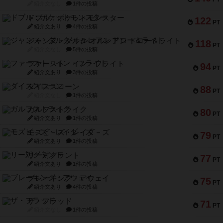
紹介文なし
1件の投稿
ドブル：ポケットモンスター
122
PT
紹介文あり
4件の投稿
ジャンヌ・ダルク-オルレアン ドロー＆ライト
118
PT
紹介文なし
5件の投稿
ファースト・イン・フライト
94
PT
紹介文あり
3件の投稿
ダイススローン
88
PT
紹介文なし
1件の投稿
ガルフストライク
80
PT
紹介文あり
1件の投稿
モズビ－ズ・レイダ－ズ
79
PT
紹介文あり
1件の投稿
リー対グラント
77
PT
紹介文あり
1件の投稿
ブレーキング・アウェイ
75
PT
紹介文あり
4件の投稿
ザ・フラッド
71
PT
紹介文なし
1件の投稿