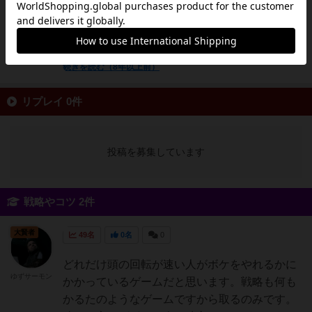
本、真ん中の話題カードに合わせてしゃべって
いれば、ゲームに参加できているので大丈夫。
どんどんツッコミがはいるのと、自...
続きを読む（8年以上前）
リプレイ 0件
投稿を募集しています
戦略やコツ 2件
大賢者
49名
0名
0
どれだけ頭の回転が速い人がボケをやれるかに
ゆずサーモン
かかっているゲームだと思います。戦略も何も
かるたのようなゲームですから取るのみです。