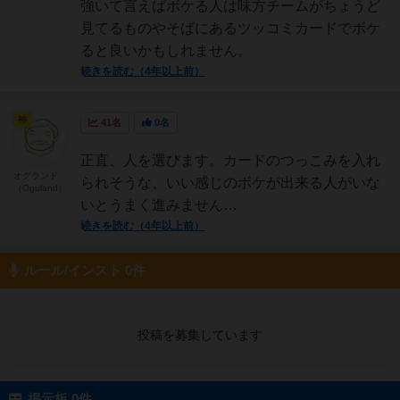
強いて言えばボケる人は味方チームがちょうど
見てるものやそばにあるツッコミカードでボケ
ると良いかもしれません。
続きを読む（4年以上前）
神
41名
0名
正直、人を選びます。カードのつっこみを入れ
オグランド
られそうな、いい感じのボケが出来る人がいな
（Oguland）
いとうまく進みません…
続きを読む（4年以上前）
ルール/インスト 0件
投稿を募集しています
掲示板 0件