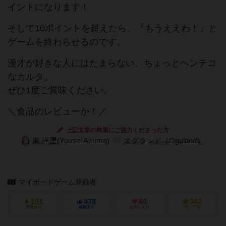
イントになります！
そして10ポイントを超えたら、『もうええわ！』と
ゲームを終わらせるのです。
漫才が好きな人にはたまらない、ちょっとヘンテコ
なカルタ。
ぜひ1度ご賞味ください。
＼食品のレビューか！／
上記文章の執筆にご協力くださった方
東 洋星(Yousei Azuma)
オグランド（Oguland）
マイボードゲーム登録者
101
478
60
347
興味あり
経験あり
お気に入り
持ってる