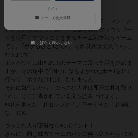
ゲームマーケット2017秋（東京）
または
メールで会員登録
ツッコミかるたは、カードに書かれたテーマトーク
をしているなかで、カードに書かれたツッコミワー
ドを使用してツッコミをするチーム戦で戦うゲーム
しばらく表示しない
です。｢ボケるひと｣が1人。それ以外は全員｢つっこ
む人｣です。
ボケるひとは山札の上のテーマに沿って話を進めま
すが、その途中で｢周りにばらまかれたボケ｣を1つ
行って『ボケなければ』なりません。
それに気付いたら、つっこむ人達は即座に札を取り
つつ、そこに書かれている文を読み上げます。
ex)｢未来人か！｣｢セレブか！｣｢下手くそか！｣｢噛む
な！｣etc.
つっこむ人が正解なら+1ポイント！
さらに、同じ味方チームのボケに突っ込めたら+2ポ