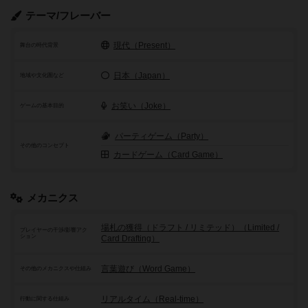
テーマ/フレーバー
現代（Present）
舞台の時代背景
日本（Japan）
地域や文化圏など
お笑い（Joke）
ゲームの基本目的
パーティゲーム（Party）
その他のコンセプト
カードゲーム（Card Game）
メカニクス
場札の獲得（ドラフト / リミテッド）（Limited /
プレイヤーの干渉/影響アク
ション
Card Drafting）
言葉遊び（Word Game）
その他のメカニクスや仕組み
リアルタイム（Real-time）
行動に関する仕組み