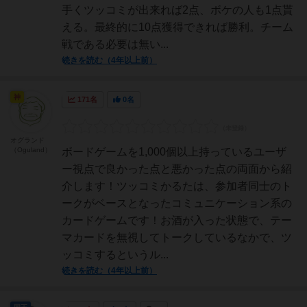
手くツッコミが出来れば2点、ボケの人も1点貰
える。最終的に10点獲得できれば勝利。チーム
戦である必要は無い...
続きを読む（4年以上前）
神
171名
0名
オグランド
（Oguland）
ボードゲームを1,000個以上持っているユーザ
ー視点で良かった点と悪かった点の両面から紹
介します！ツッコミかるたは、参加者同士のト
ークがベースとなったコミュニケーション系の
カードゲームです！お酒が入った状態で、テー
マカードを無視してトークしているなかで、ツ
ッコミするというル...
続きを読む（4年以上前）