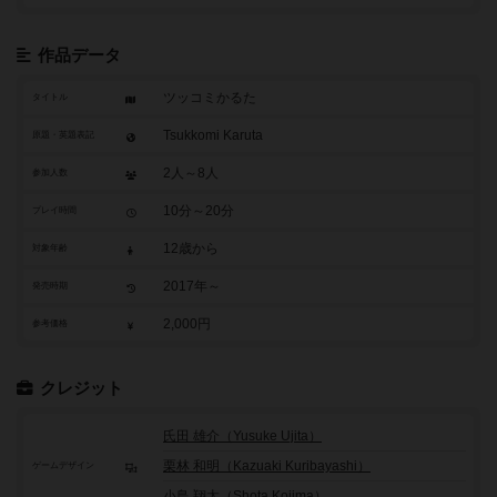
作品データ
ツッコミかるた
タイトル
Tsukkomi Karuta
原題・英題表記
2人～8人
参加人数
10分～20分
プレイ時間
12歳から
対象年齢
2017年～
発売時期
2,000円
参考価格
クレジット
氏田 雄介（Yusuke Ujita）
栗林 和明（Kazuaki Kuribayashi）
ゲームデザイン
小島 翔太（Shota Kojima）