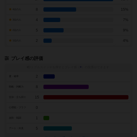
8
15%
4点の人
4
7%
3点の人
5
9%
2点の人
2
4%
1点の人
プレイ感の評価
トグルスイッチを押すとプレイ感（
※
）の投票ができます
2
運・確率
8
戦略・判断力
15
交渉・立ち回り
0
心理戦・ブラフ
1
攻防・戦闘
5
アート・外見