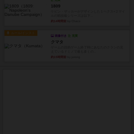
1809
ケビン・ザッカーがデザインした１ヘクス=２マイ
ルの戦役級シリーズは以下...
約14時間前
by Chaco
ルール/インスト
画像付き
充実
クマタ
ゲームの目的ゲーム終了時にあなたのクランの見
えているドミノで最も多くの...
約15時間前
by jurong