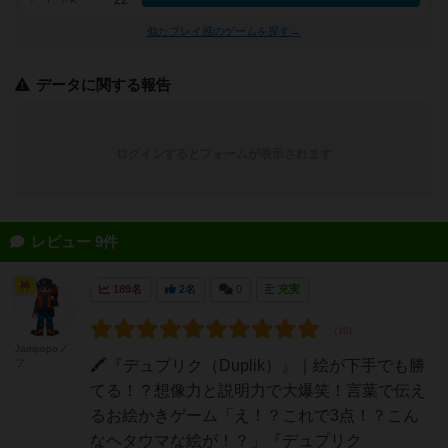
22
似たプレイ感のゲームを探す→
データに関する報告
ログインするとフォームが表示されます
レビュー 9件
神
189名
2名
0
充実
Jampopoノ
ブ
🖍️『デュプリク（Duplik）』｜絵が下手でも勝
てる！？想像力と説明力で大爆笑！言葉で伝え
るお絵かきゲーム「え！？これで3点！？こん
なヘタウマな絵が！？」『デュプリク