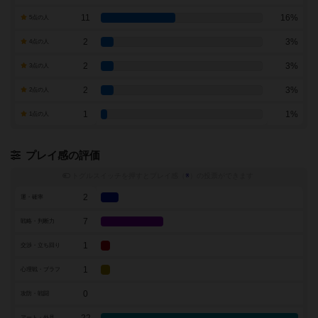
11
16%
5点の人
2
3%
4点の人
2
3%
3点の人
2
3%
2点の人
1
1%
1点の人
プレイ感の評価
トグルスイッチを押すとプレイ感（
※
）の投票ができます
2
運・確率
7
戦略・判断力
1
交渉・立ち回り
1
心理戦・ブラフ
0
攻防・戦闘
アート・外見