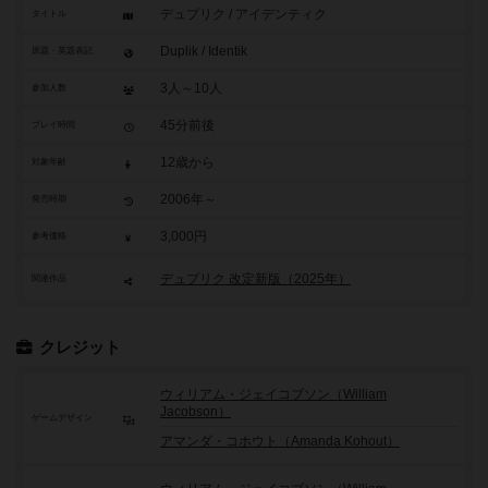
デュプリク / アイデンティク
タイトル
Duplik / Identik
原題・英題表記
3人～10人
参加人数
45分前後
プレイ時間
12歳から
対象年齢
2006年～
発売時期
3,000円
参考価格
デュプリク 改定新版（2025年）
関連作品
クレジット
ウィリアム・ジェイコブソン（William
Jacobson）
ゲームデザイン
アマンダ・コホウト（Amanda Kohout）