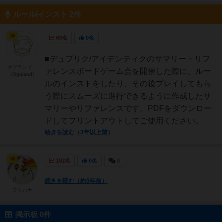
ルール/インスト 2件
神
69名
0名
■デュプリク/アイデンティクのサマリー・リフ
オグランド
ァレンスボードゲーム会を開催した際に、ルー
（Oguland）
ルのインストをしたり、その後プレイしてもら
う際にスムーズに進行できるように作成したサ
マリーやリファレンスです。PDFをダウンロー
ドしてプリントアウトしてご使用ください。
続きを読む（3年以上前）
神
182名
0名
0
続きを読む（約9年前）
フクハナ
掲示板 0件