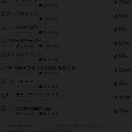
アマナイト
73
PT
紹介文なし
1件の投稿
ブラヴェスト
66
PT
紹介文なし
1件の投稿
スペクタキュラー
60
PT
紹介文なし
1件の投稿
スモールワールド
59
PT
紹介文あり
13件の投稿
ギャンブラー
58
PT
紹介文なし
2件の投稿
Bitter End ブタペスト救出作戦
52
PT
紹介文なし
1件の投稿
ラピード
46
PT
紹介文なし
1件の投稿
ザ・フラッフィー・ライト
44
PT
紹介文なし
0件の投稿
ふたつの城の物語
39
PT
紹介文あり
6件の投稿
※Apple、Apple のロゴ は、米国および他の国々で登録されたApple Inc.の商標です。
※App Store は、Apple Inc.のサービスマークです。