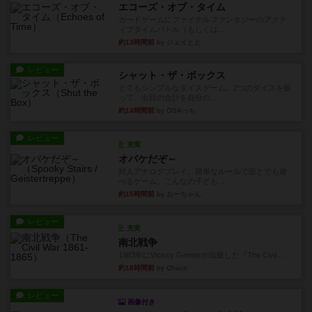
エコーズ・オブ・タイム
カードゲームにファイナルファンタジーのアクテ
ィブタイムバトル（もしくは...
約13時間前
by ジェイとと
レビュー
シャット・ザ・ボックス
とてもシンプルなダイスゲーム。2つのダイスを振
って、出目の合計を自分の...
約14時間前
by OSAっち
レビュー
充実
オバケだぞ～
対人アナログプレイ。簡単なルールで誰とでも遊
べるゲーム。こんなの子ども...
約15時間前
by おーちゃん
レビュー
充実
南北戦争
1983年にVictory Gamesが出版した『The Civil ...
約18時間前
by Chaco
レビュー
画像付き