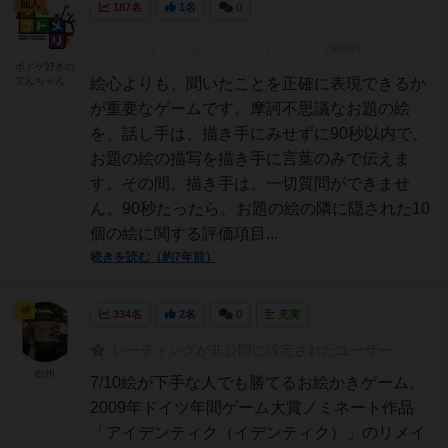
仙人
187名
1名
0
ボドゲ好きの
てんちゃん
絵心よりも、聞いたことを正確に表現できるか
が重要なゲームです。摩訶不思議なお題の絵
を、話し手は、描き手にみせずに90秒以内で、
お題の絵の描写を描き手に言葉のみで伝えま
す。その間、描き手は、一切質問ができませ
ん。90秒たったら、お題の絵の隣に隠された10
個の絵に関する評価項目...
続きを読む（約7年前）
神
334名
2名
0
充実
レーティングが非公開に設定されたユーザー
白州
7/10絵が下手な人でも勝てるお絵かきゲーム。
2009年ドイツ年間ゲーム大賞ノミネート作品
「アイデンティク（イデンティク）」のリメイ