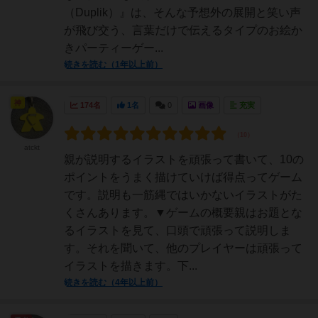
（Duplik）』は、そんな予想外の展開と笑い声
が飛び交う、言葉だけで伝えるタイプのお絵か
きパーティーゲー...
続きを読む（1年以上前）
神
174名
1名
0
画像
充実
atckt
親が説明するイラストを頑張って書いて、10の
ポイントをうまく描けていけば得点ってゲーム
です。説明も一筋縄ではいかないイラストがた
くさんあります。▼ゲームの概要親はお題とな
るイラストを見て、口頭で頑張って説明しま
す。それを聞いて、他のプレイヤーは頑張って
イラストを描きます。下...
続きを読む（4年以上前）