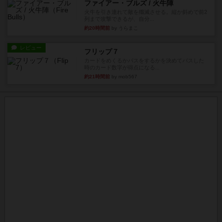
ファイアー・ブルズ / 火牛陣
火牛を引き連れて敵を殲滅させる。縦か斜めで前2
列まで攻撃できるが、自分...
約20時間前
by うらまこ
レビュー
フリップ７
カードをめくるかパスをするかを決めてパスした
時のカード数字が得点になる...
約21時間前
by mob567