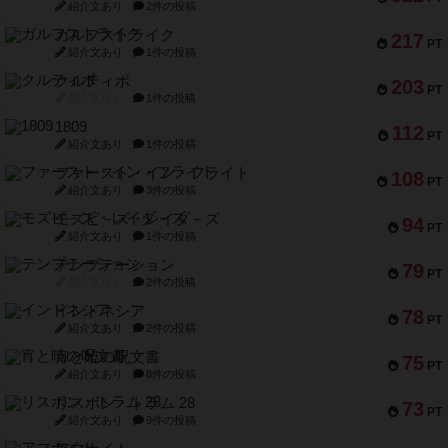
紹介文あり
2件の投稿
ガルフストライク
217
PT
紹介文あり
1件の投稿
クルティボ
203
PT
紹介文なし
1件の投稿
1809
112
PT
紹介文あり
1件の投稿
ファースト・イン・フライト
108
PT
紹介文あり
3件の投稿
モズビ－ズ・レイダ－ズ
94
PT
紹介文あり
1件の投稿
テンプテーション
79
PT
紹介文なし
2件の投稿
インドネシア
78
PT
紹介文あり
2件の投稿
宵と暁の呪文書
75
PT
紹介文あり
8件の投稿
リスボン・トラム 28
73
PT
紹介文あり
9件の投稿