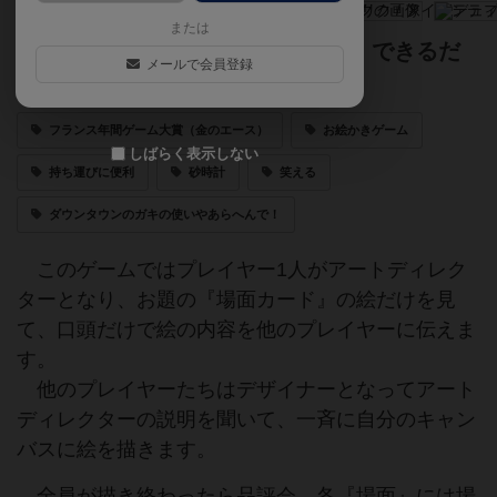
または
まったく同じでなくてもいいけど、できるだ
メールで会員登録
け似ているものを描こう！
フランス年間ゲーム大賞（金のエース）
お絵かきゲーム
しばらく表示しない
持ち運びに便利
砂時計
笑える
ダウンタウンのガキの使いやあらへんで！
このゲームではプレイヤー1人がアートディレク
ターとなり、お題の『場面カード』の絵だけを見
て、口頭だけで絵の内容を他のプレイヤーに伝えま
す。
他のプレイヤーたちはデザイナーとなってアート
ディレクターの説明を聞いて、一斉に自分のキャン
バスに絵を描きます。
全員が描き終わったら品評会。各『場面』には場