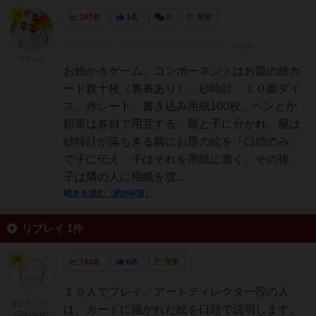
神
197名
1名
0
充実
フクハナ
お絵かきゲーム。コンポーネントはお題の絵カ
ード数十枚（裏表あり）、砂時計、１０面ダイ
ス、赤シート、書き込み用紙100枚。ペンとか
鉛筆は各自で用意する。親と子に分かれ、親は
砂時計が落ちきる前にお題の絵を「口頭のみ」
で子に伝え、子はそれを用紙に書く。その後、
子は隣の人に用紙を渡...
続きを読む（約9年前）
リプレイ 1件
神
143名
0名
充実
１０人でプレイ。アートディレクター役の人
オグランド
は、カードに描かれた絵を口頭で説明します。
（Oguland）