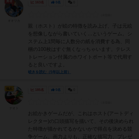
勇者
163名
0名
0
オオツカ
親（ホスト）が絵の特徴を読み上げ、子は元絵
を想像しながら書いていく…というゲーム。シ
ステム上1問毎に人数分の紙を消費する為、同
梱の100枚はすぐ無くなっちゃいます。テレス
トレーション付属のホワイトボート等で代用す
ると良いですよ。
続きを読む（5年以上前）
仙人
185名
0名
0
ナオト
お絵かきゲームだが、これはホスト(アートディ
レクター)の口頭描写を描いて、その後決められ
た特徴が描かれてるかないかで得点を決める競
争ゲーム。画力よりも、正確な描写力、プレゼ