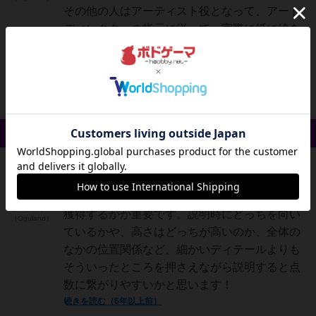
その他の人はアーティスト役となって、アート
ディレクターの指示に従って、実際に紙に絵を
描いていきます。▶アートディレクター「ベッ
ドがあります。ベッドの上に男性が寝ていま
す。」「男性は布団をかけら...
続きを読む（約7年前）
戦略やコツ 1件
神
60名
0名
アートディレクター役のときに、いかに点数を
オグランド
獲得するかが重要です。説明時にどっちを向い
（Oguland）
ているかや、高さはどっちが高いのか、全体の
なかの位置関係など、細かいディテールよりも
そういったところを押さえながら説明すると点
数に繋がりやすいかと思います！
続きを読む（6年以上前）