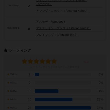
ウィリアム・ジェイコブソン（William
Jacobson）
アートワーク
アマンダ・コホウト（Amanda Kohout）
アスモデ（Asmodee）
アステリオン・プレス（Asterion Press）
関連企業/団体
ブレインコグ（Braincog, Inc.）
レーティング
レーティングを行うには
ログイン
が必要です
2
3%
10点の人
0
0%
9点の人
10
14%
8点の人
16
23%
7点の人
24
34%
6点の人