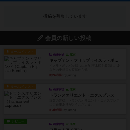
投稿を募集しています
会員の新しい投稿
ルール/インスト
画像付き
充実
キャプテン・フリップ：イスラ・ボンバ
イスラ・ボンバを探しに出航!潜水艦を装備し、あ
なたの乗組員を監獄から解...
約2時間前
by jurong
ルール/インスト
画像付き
充実
トランスオリエント・エクスプレス
乗客の皆様、トランスオリエント・エクスプレス
にご乗車ありがとうございま...
約3時間前
by jurong
レビュー
画像付き
充実