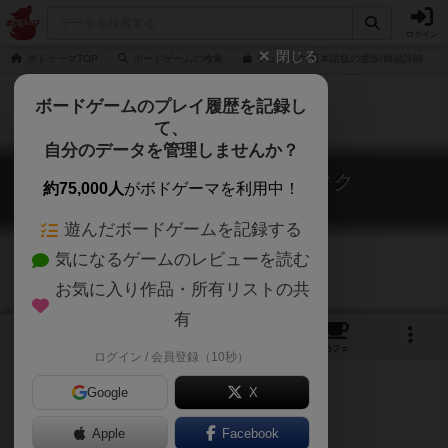
ログイン
閉じる
ボドゲーマTOP
ボードゲームの検索
デュプリク 日本語版の通販/商品詳細
ボードゲームのプレイ履歴を記録し
て、
自分のデータを管理しませんか？
デュプリク / アイデンティク
約75,000人
がボドゲーマを利用中！
Duplik / Identik
遊んだボードゲームを記録する
気になるゲームのレビューを読む
お気に入り作品・所有リストの共
有
6
9
77
トップ
画像
動画
レビュー
カフェ
ログイン / 会員登録（10秒）
Google
X
Apple
Facebook