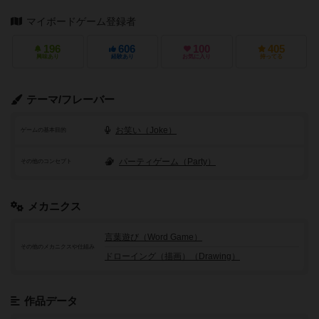
マイボードゲーム登録者
196
606
100
405
興味あり
経験あり
お気に入り
持ってる
テーマ/フレーバー
お笑い（Joke）
ゲームの基本目的
パーティゲーム（Party）
その他のコンセプト
メカニクス
言葉遊び（Word Game）
その他のメカニクスや仕組み
ドローイング（描画）（Drawing）
作品データ