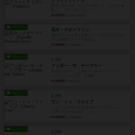
フラットアイアン
世界に浸れる度 ☆☆☆☆★楽しさ ☆☆☆☆★
タイパ ☆☆☆☆☆マンハッ...
約4時間前
by DKnewyork
レビュー
花火：スターマイン
自分のカードは見えず他のプレイヤーのカードが
見える状態でカードを教えた...
約6時間前
by mob567
レビュー
充実
アンダー・ザ・テーブラー
笑えるバカゲームを集めているライトゲーマーと
してのレビューです。正体隠...
約8時間前
by toyota
レビュー
充実
ワン・トゥ・ファイブ
とにかくお手軽にすき間時間をうめるゲームとし
て重宝するゲームです。いわ...
約9時間前
by nabekoh
レビュー
充実