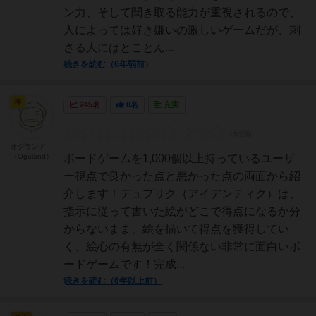
ン力、そして聞き取る能力が重視されるので、
人によっては好き嫌いの激しいゲームだが、刺
さる人にはとことん...
続きを読む（6年弱前）
神
245名
0名
充実
オグランド
（Oguland）
ボードゲームを1,000個以上持っているユーザ
ー視点で良かった点と悪かった点の両面から紹
介します！デュプリク（アイデンティク）は、
指示に従って書いた絵がどこで得点になるか分
からないまま、絵を描いて得点を獲得してい
く、絵心の有無が全く関係ない非常に面白いボ
ードゲームです！完成...
続きを読む（6年以上前）