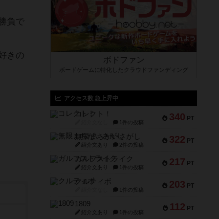
勝負で
好きの
ボドファン
ボードゲームに特化したクラウドファンディング
アクセス数 急上昇中
コレクト！
340
PT
紹介文なし
1件の投稿
無限まちがいさがし
322
PT
紹介文あり
2件の投稿
ガルフストライク
217
PT
紹介文あり
1件の投稿
クルティボ
203
PT
紹介文なし
1件の投稿
1809
112
PT
紹介文あり
1件の投稿