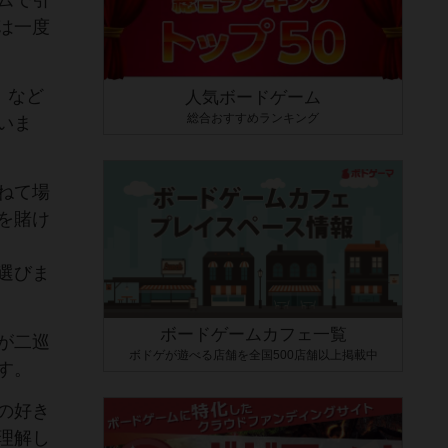
ムで引
は一度
」など
人気ボードゲーム
総合おすすめランキング
いま
ねて場
を賭け
選びま
ボードゲームカフェ一覧
が二巡
ボドゲが遊べる店舗を全国500店舗以上掲載中
す。
の好き
理解し