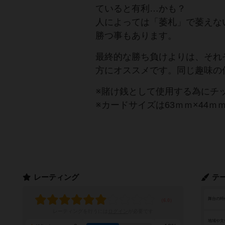
ていると有利…かも？
人によっては「萎札」で萎えな
勝つ事もあります。
最終的な勝ち負けよりは、それ
方にオススメです。同じ趣味の
※賭け銭として使用する為にチ
※カードサイズは63ｍｍ×44ｍ
レーティング
テ
舞台の時
レーティングを行うには
ログイン
が必要です
地域や文