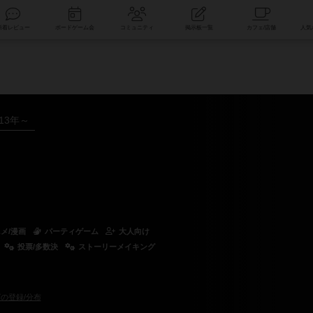
索
新着レビュー
ボードゲーム会
コミュニティ
掲示板一覧
013年～
ニメ/漫画
パーティゲーム
大人向け
投票/多数決
ストーリーメイキング
の登録/分布