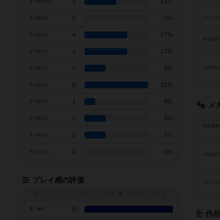
3
13%
10点の人
0
0%
ゲームの
9点の人
4
17%
8点の人
政治経済
4
17%
7点の人
2
8%
その他の
6点の人
6
25%
5点の人
1
4%
4点の人
メ
2
8%
3点の人
投資要素
2
8%
2点の人
0
0%
1点の人
その他の
プレイ感の評価
プレイヤ
トグルスイッチを押すとプレイ感（
※
）の投票ができます
15
運・確率
作