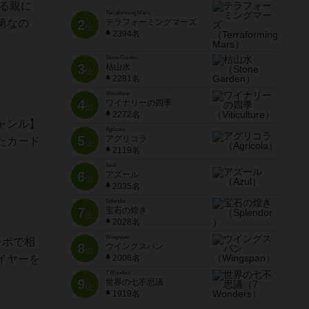
る親に
Terraforming Mars
第なの
2
テラフォーミングマーズ
位
2394名
Stone Garden
3
枯山水
位
2281名
Viticulture
4
ワイナリーの四季
位
2272名
ャンル】
Agricola
5
アグリコラ
たカード
位
2119名
Azul
6
アズール
位
2035名
Splendor
7
宝石の煌き
位
2028名
Wingspan
ンボで相
8
ウイングスパン
位
イヤーを
2006名
7 Wonders
9
世界の七不思議
位
1919名