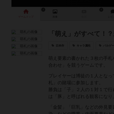
4
8
ゲーム
トップ
画像
動画
レビ
「萌え」がすべて！？
日本作
キャラ属性
バカゲ
萌え要素の書かれた３枚の手札
合わせ」を競うゲームです。
プレイヤーは博徒の１人となっ
札」の賭場に参加します。
勝負は「子」２人の１対１で行
は「豚」と呼ばれる観客になり
「金髪」「巨乳」などの外見要