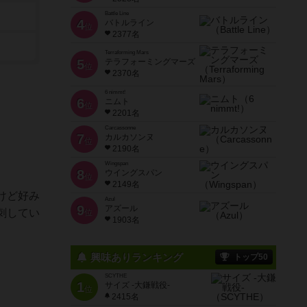
Battle Line
4
バトルライン
位
2377名
Terraforming Mars
5
テラフォーミングマーズ
位
2370名
6 nimmt!
6
ニムト
位
2201名
Carcassonne
7
カルカソンヌ
位
2190名
Wingspan
8
ウイングスパン
位
2149名
けど好み
Azul
9
アズール
刺してい
位
1903名
興味ありランキング
トップ50
SCYTHE
1
サイズ -大鎌戦役-
位
2415名