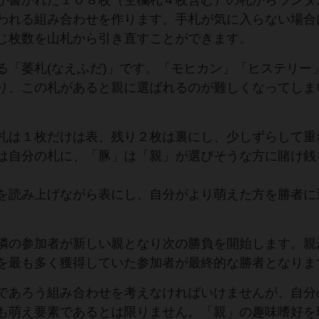
が書かれた１０８枚（空欄札４枚含む）の札からランダ
われる組み合わせを作ります。手札が気に入らない場合
じ枚数を山札から引き直すことができます。
る「萎札(なえふだ)」です。「モヒカン」「ヒステリー
り、この札があると親に選ばれるのが難しくなってしま
札は１枚だけは表、残り２枚は裏にし、少しずらして重
は自分の札に、「豚」は「親」が選びそうな方に賭け銭
を読み上げながら表にし、自分がより萌えた方を勝者に
隣の参加者が新しい親となり次の勝負を開始します。親
を最も多く獲得していた参加者が最終的な勝者となりま
であろう組み合わせを考えなければいけませんが、自分
も萌え要素であるとは限りません。「親」の趣味嗜好を