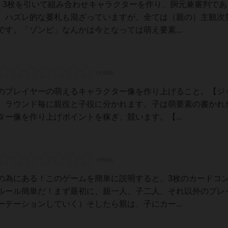
、3枚を引いて組み合わせキャラクターを作り、胴元兼審判であ
。ハズレ的な萎札も混ざっていますが、全ては（親の）主観次
す。「ゾンビ」なんかは今となっては萌え要素...
のプレイヤーの萌えるキャラクター像を作り上げること。【ジ
】ラウンド毎に親役と子役に分かれます。子は萌要素の書かれ
ー像を作り上げポイントを稼ぎ、競います。【...
の為にある！このゲームを簡単に説明すると、3枚のカードコ
ルール簡単だ！まず最初に、親一人、子二人、それ以外のプレ
テーションしていく）そしたら親は、子にカー...