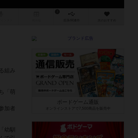
3
/インスト
掲示板
拡張/関連
作
次のおすすめ
る組み
ち「萌
ボードゲーム通販
参加者
オンラインストアで7,500商品を販売中
「幼馴