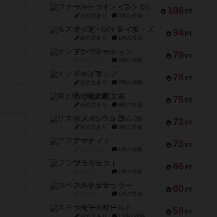
ファースト・イン・フライト
108
PT
紹介文あり
3件の投稿
モズビ－ズ・レイダ－ズ
94
PT
紹介文あり
1件の投稿
テンプテーション
79
PT
紹介文なし
2件の投稿
インドネシア
78
PT
紹介文あり
2件の投稿
宵と暁の呪文書
75
PT
紹介文あり
8件の投稿
リスボン・トラム 28
73
PT
紹介文あり
9件の投稿
アマナイト
73
PT
紹介文なし
1件の投稿
ブラヴェスト
66
PT
紹介文なし
1件の投稿
スペクタキュラー
60
PT
紹介文なし
1件の投稿
スモールワールド
59
PT
紹介文あり
13件の投稿