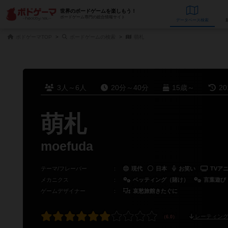
世界のボードゲームを楽しもう！
ボードゲーム専門の総合情報サイト
データベース
検
ボドゲーマTOP
ボードゲームの検索
萌札
3人～6人
20分～40分
15歳～
2
萌札
moefuda
テーマ/フレーバー
：
現代
日本
お笑い
TVア
メカニクス
：
ベッティング（賭け）
言葉遊び
ゲームデザイナー
：
哀愁旅館きたぐに
レーティング