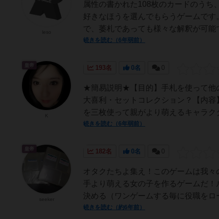
属性の書かれた108枚のカードのうち
好きなほうを選んでもらうゲームです
で、萎札であっても様々な解釈が可能で
leso
続きを読む（6年弱前）
皇帝
193名
0名
0
★簡易説明★【目的】手札を使って他
大喜利・セットコレクション？【内容
を三枚使って親がより萌えるキャラクタ
K
続きを読む（6年弱前）
皇帝
182名
0名
0
オタクたちよ集え！このゲームは我々
手より萌える女の子を作るゲームだ！
決める（ワンゲームする毎に役職をロー
seeker
続きを読む（約6年前）