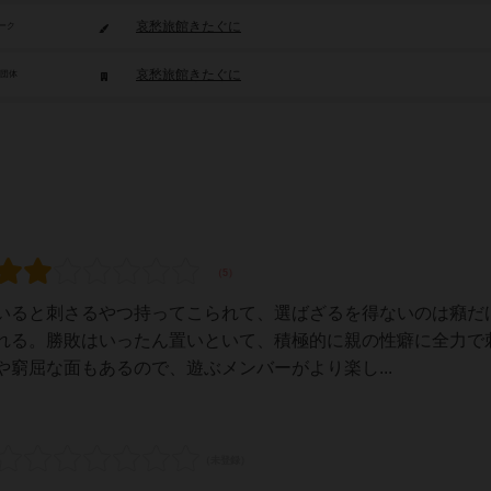
哀愁旅館きたぐに
ーク
哀愁旅館きたぐに
/団体
いると刺さるやつ持ってこられて、選ばざるを得ないのは癪だ
れる。勝敗はいったん置いといて、積極的に親の性癖に全力で
窮屈な面もあるので、遊ぶメンバーがより楽し...