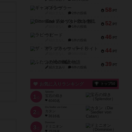
ギャンブラー
58
PT
紹介文なし
2件の投稿
Bitter End ブタペスト救出作戦
52
PT
紹介文なし
1件の投稿
ラピード
46
PT
紹介文なし
1件の投稿
ザ・フラッフィー・ライト
44
PT
紹介文なし
0件の投稿
ふたつの城の物語
39
PT
紹介文あり
6件の投稿
お気に入りランキング
トップ50
Splendor
1
宝石の煌き
位
4040名
Die Siedler von Catan
2
カタン
位
3616名
Dominion
3
ドミニオン
位
2528名