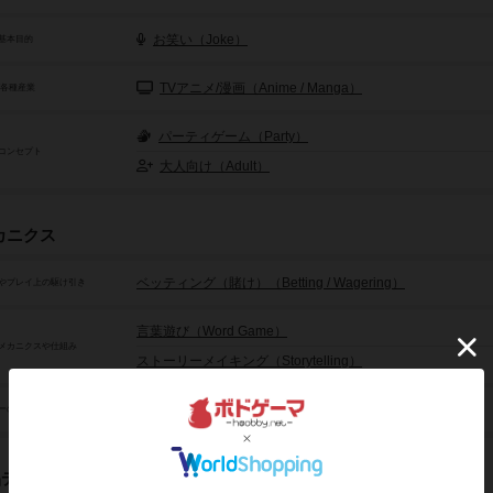
お笑い（Joke）
基本目的
TVアニメ/漫画（Anime / Manga）
/各種産業
パーティゲーム（Party）
コンセプト
大人向け（Adult）
カニクス
ベッティング（賭け）（Betting / Wagering）
やプレイ上の駆け引き
言葉遊び（Word Game）
メカニクスや仕組み
ストーリーメイキング（Storytelling）
投票/多数決（Voting）
ーの干渉/影響アクション
品データ