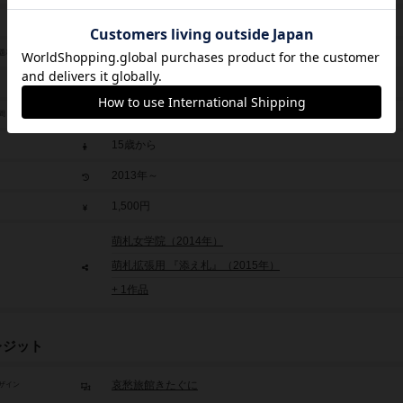
萌札
moefuda
題表記
3人～6人
20分～40分
間
15歳から
2013年～
1,500円
萌札女学院（2014年）
萌札拡張用 『添え札』（2015年）
+ 1作品
レジット
哀愁旅館きたぐに
ザイン