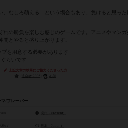
い、むしろ萌える！という場合もあり、負けると思った
ぞれの勝負を楽しむ感じのゲームです。アニメやマンガ
仲間とやると盛り上がります。
ップを用意する必要があります
ｍぐらいです
上記文章の執筆にご協力くださった方
[退会者:2396]
心算
ーマ/フレーバー
現代（Present）
代背景
日本（Japan）
化圏など