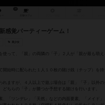
19
ュー
店舗/
カフェ
リプレイ
日記
戦略
・コツ
ルール
新感覚パーティーゲーム！
ー
美少女
を使って、「親」の両隣の「子」２人が「親が最も萌え
て開始時に配られた１人１０枚の賭け銭（チップ）を持
われますが、４人以上で遊ぶ場合は「親」「子」以外の
、どちらの「子」が勝つか予想する賭けを行います。
素、「ツンデレ」「天然」などの内面要素、「メイド」