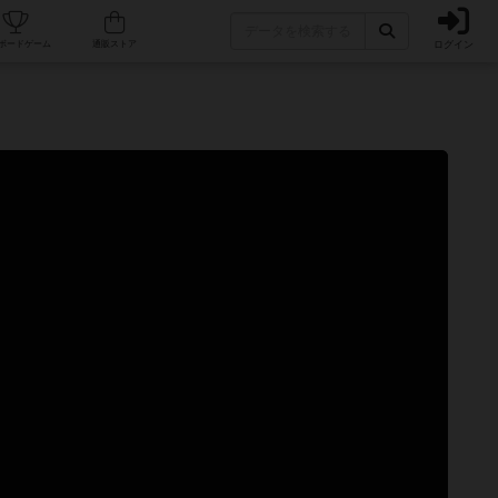
ログイン
カフェ/店舗
人気ボードゲーム
通販ストア