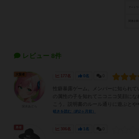
アートワ
関連企業
レビュー 8件
大賢者
177名
0名
0
性癖暴露ゲーム。メンバーに知られて
の属性の子を知れてニコニコ笑顔にな
こう。説明書のルール通りに遊ぶとやや
深水あどら
続きを読む（約2ヶ月前）
勇者
306名
1名
0