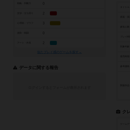
0
戦略・判断力
タイトル
2
交渉・立ち回り
原題・英
3
心理戦・ブラフ
参加人数
0
攻防・戦闘
プレイ時
2
アート・外見
対象年齢
似たプレイ感のゲームを探す→
発売時期
参考価格
データに関する報告
関連作品
ログインするとフォームが表示されます
ク
ゲームデ