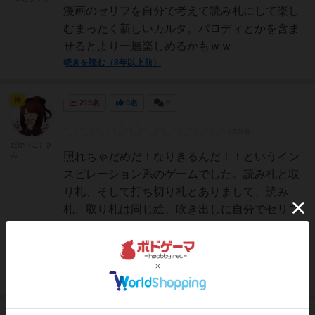
漫画のセリフを自分で考えて読み札にして楽し
むまったく新しいカルタ。パロディとかを含ま
せるとより一層楽しめるかもｗｗ
続きを読む（8年以上前）
神
219名
0名
0
だか（こ）さ
ん
照れちゃだめだ！なりきるんだ！！というイン
スピレーション系のゲームでした。読み札と取
り札、そして打ち切り札とありまして、読み
札、取り札は同じ絵、吹き出しに自分でセリフ
を考えて発言します。ただ、適当な発言しちゃ
って誰にも伝わらないとうち切り札をもらう羽
目に（－１Ｐ）全体で4枚...
続きを読む（9年弱前）