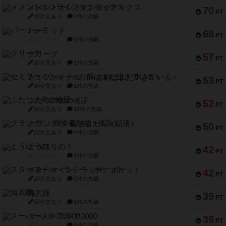
メメントオンラインタクティクス
70
PT
紹介文あり
4件の投稿
パーミッド
68
PT
紹介文なし
1件の投稿
クリーグ
57
PT
紹介文あり
1件の投稿
セミファイナル ～お前はまだ生きている～
53
PT
紹介文あり
1件の投稿
ふたつの街の物語
52
PT
紹介文あり
18件の投稿
クランク! ：冒険者たち（拡張）
50
PT
紹介文あり
4件の投稿
とうほうの！
42
PT
紹介文なし
1件の投稿
スターマイン・ラミー ポケット
42
PT
紹介文あり
2件の投稿
海兵隊
39
PT
紹介文あり
1件の投稿
スーパーストア3000
39
PT
紹介文なし
1件の投稿