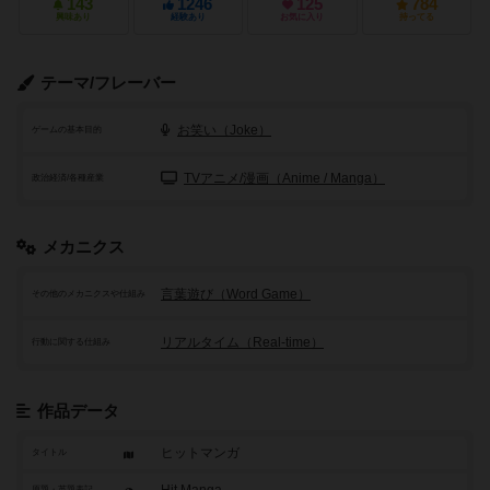
143
1246
125
784
興味あり
経験あり
お気に入り
持ってる
テーマ/フレーバー
お笑い（Joke）
ゲームの基本目的
TVアニメ/漫画（Anime / Manga）
政治経済/各種産業
メカニクス
言葉遊び（Word Game）
その他のメカニクスや仕組み
リアルタイム（Real-time）
行動に関する仕組み
作品データ
ヒットマンガ
タイトル
Hit Manga
原題・英題表記