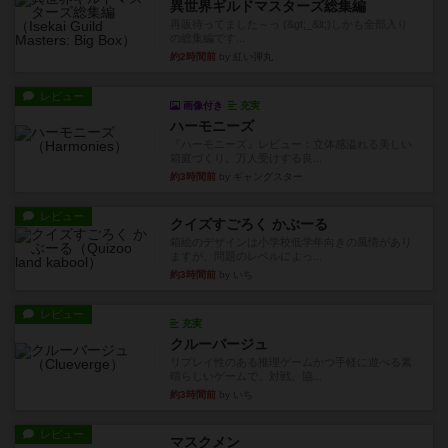
異世界ギルドマスターズ総集編
再販待ってました～っ (&gt;_&lt;)しかも全部入り
の総集編です...
約2時間前
by 紅い弾丸
レビュー
画像付き
充実
ハーモニーズ
『ハーモニーズ』レビュー：立体感溢れる美しい
箱庭づくり。万人受けする良...
約3時間前
by ギャングスター
レビュー
クイズすごろく かぶーる
箱絵のデザインは小学校低学年向きの風情があり
ますが、問題のレベルによっ...
約3時間前
by いち
レビュー
充実
クルーバージュ
リプレイ性のある推理ゲームかつ手軽に遊べる素
晴らしいゲームで、対戦、協...
約3時間前
by いち
レビュー
マスクメン