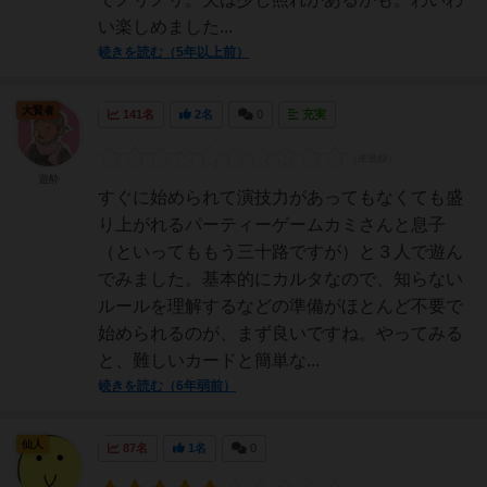
い楽しめました...
続きを読む（5年以上前）
大賢者
141名
2名
0
充実
遊酔
すぐに始められて演技力があってもなくても盛
り上がれるパーティーゲームカミさんと息子
（といってももう三十路ですが）と３人で遊ん
でみました。基本的にカルタなので、知らない
ルールを理解するなどの準備がほとんど不要で
始められるのが、まず良いですね。やってみる
と、難しいカードと簡単な...
続きを読む（6年弱前）
仙人
87名
1名
0