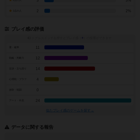
3
3%
2点の人
2
2%
1点の人
プレイ感の評価
トグルスイッチを押すとプレイ感（
※
）の投票ができます
11
運・確率
12
戦略・判断力
14
交渉・立ち回り
4
心理戦・ブラフ
0
攻防・戦闘
24
アート・外見
似たプレイ感のゲームを探す→
データに関する報告