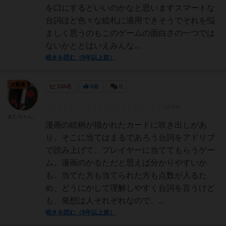
を口にするといいのかなと思いますスマートな
台詞ほど色々な絵札に適用できそうでそれを悩
ましく思うのもこのゲームの面白さの一つでは
ないかととはいえみんな...
続きを読む（9年以上前）
大賢者
134名
0名
0
あたちゃん。
漫画の絵柄が描かれたカードに吹き出しがあ
り、そこに当てはまるであろう台詞をアドリブ
で読み上げて、プレイヤーに当ててもらうゲー
ム。漫画のかるただと思えば分かりやすいか
も。当てた方も当てられた方も点数が入るた
め、どうにかして理解しやすく台詞を言うけど
も、発想は人それぞれなので、...
続きを読む（9年以上前）