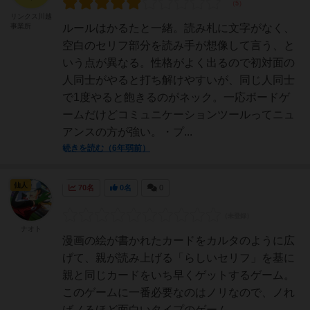
リンクス川越
事業所
ルールはかるたと一緒。読み札に文字がなく、
空白のセリフ部分を読み手が想像して言う、と
いう点が異なる。性格がよく出るので初対面の
人同士がやると打ち解けやすいが、同じ人同士
で1度やると飽きるのがネック。一応ボードゲ
ームだけどコミュニケーションツールってニュ
アンスの方が強い。・プ...
続きを読む（6年弱前）
仙人
70名
0名
0
ナオト
漫画の絵が書かれたカードをカルタのように広
げて、親が読み上げる「らしいセリフ」を基に
親と同じカードをいち早くゲットするゲーム。
このゲームに一番必要なのはノリなので、ノれ
ばノるほど面白いタイプのゲーム。