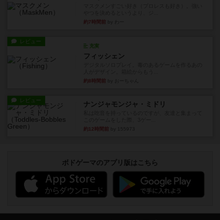
マスクメンすごい好き（プロレスも好き）。強い
やつを決めるというより、ジ...
約7時間前
by わー
レビュー
充実
フィッシェン
デジタルソロプレイ。毒のあるゲームを作るあの
人がデザイン。箱絵からもう...
約8時間前
by おーちゃん
レビュー
ナンジャモンジャ・ミドリ
私は吃音を持っているのですが、友達と集まって
このゲームをした際、3ゲー...
約12時間前
by 155973
ボドゲーマのアプリ版はこちら