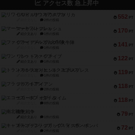
アクセス数 急上昇中
リワイルド：サウスアメリカ
552
PT
紹介文なし
2件の投稿
マーケットフレッシュ
170
PT
紹介文あり
1件の投稿
ファイアー・ブルズ / 火牛陣
141
PT
紹介文なし
1件の投稿
ワン・トゥ・ファイブ
122
PT
紹介文あり
1件の投稿
トランスオリエント・エクスプレス
119
PT
紹介文なし
1件の投稿
フラットアイアン
118
PT
紹介文なし
2件の投稿
エコーズ・オブ・タイム
118
PT
紹介文なし
8件の投稿
南北戦争
79
PT
紹介文あり
1件の投稿
キャプテン・フリップ：イスラ・ボンバ
72
PT
紹介文なし
2件の投稿