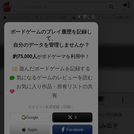
ログイン
閉じる
ボドゲーマTOP
ボードゲームの検索
新感覚かるた ヒットマンガの通販/商品
ボードゲームのプレイ履歴を記録し
て、
自分のデータを管理しませんか？
ヒットマンガ
約75,000人
がボドゲーマを利用中！
Hit Manga
遊んだボードゲームを記録する
気になるゲームのレビューを読む
お気に入り作品・所有リストの共
有
3
17
160
トップ
画像
動画
レビュー
カフェ
ログイン / 会員登録（10秒）
Google
X
想像力と発想力で大ヒット漫画を生み出そ
Apple
Facebook
う！