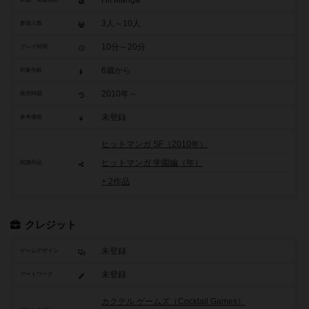
3人～10人
参加人数
10分～20分
プレイ時間
6歳から
対象年齢
2010年～
発売時期
未登録
参考価格
ヒットマンガ SF（2010年）
ヒットマンガ 学園編（年）
関連作品
+ 2作品
クレジット
未登録
ゲームデザイン
未登録
アートワーク
カクテル ゲームズ（Cocktail Games）