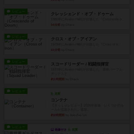
レビュー
クレッシェンド・オブ・ドゥーム
1980年にAvalon Hill社が出版した『Crescendo o...
34分前
by Chaco
レビュー
クロス・オブ・アイアン
1978年にAvalon Hill社が出版した『Cross of Ir...
42分前
by Chaco
レビュー
スコードリーダー / 戦闘指揮官
1977年にAvalon Hill社が出版した、通称パープル
ボックスと...
約1時間前
by Chaco
レビュー
充実
コンテナ
【ざっくりレビュー】2026年新版、いくつかのル
ールが追加された。追加...
約2時間前
by Juin-Zuo Lin
レビュー
画像付き
充実