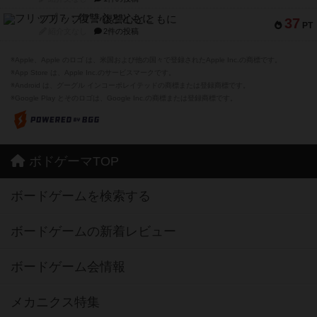
フリップ７：復讐心とともに
37
PT
紹介文なし
2件の投稿
※Apple、Apple のロゴ は、米国および他の国々で登録されたApple Inc.の商標です。
※App Store は、Apple Inc.のサービスマークです。
※Android は、グーグル インコーポレイテッドの商標または登録商標です。
※Google Play とそのロゴは、Google Inc.の商標または登録商標です。
ボドゲーマTOP
ボードゲームを検索する
ボードゲームの新着レビュー
ボードゲーム会情報
メカニクス特集