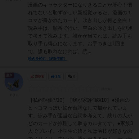
漫画のキャラクターになりきることが肝心！慣
れてないと恥ずかしい新感覚かるた。漫画の１
コマが書かれたカード。吹き出しが何と空白！
読み手は、順番で行い、空白の吹き出しを即興
で考えて読みます。誰かが当てれば、読み手も
取り手も得点になります。お手つきは1回ま
で。誰も取れなければ、読...
続きを読む（約5年前）
皇帝
208名
2名
0
ぐりゃ
［私的評価7/10］［我が家評価8/10］●漫画の
ヒトコマっぽい絵が台詞なしで描かれていま
す。詠み手が適当な台詞を考えて、残りの人が
どのカードか推理して取るカルタです。●家族3
人でプレイ。小学生の娘と私は演技が好きなの
でノリノリ。夫は少し照れがあるかも。わいわ