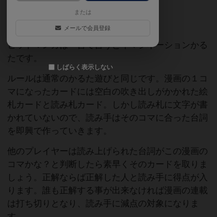
または
漫画
かるた
メールで会員登録
ヒットマンガは一言で言うとイマジネーションかる
たです。
しばらく表示しない
ルールは通常のかるた遊びと同じです。漫画の１コ
マになったカードには空白の吹き出しがかかれた絵
札カードと読み札カード。しかし読み札に文字が書
かれていないので、読み手はそのコマに合った台詞
を即興で作っていきます。
他のプレイヤーは読み上げられた台詞がこの漫画の
コマかな？と判断したら素早くそのカードを取りま
しょう。正解ならば正解した人と読み手に得点が入
ります。誰も正解する事が出来なければ漫画の連載
は打ち切りとなり、読み手に減点の対象になりま
す。