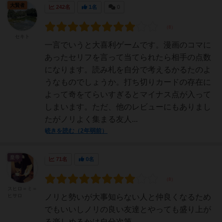
大賢者
242名
1名
0
セキト
一言でいうと大喜利ゲームです。漫画のコマに
あったセリフを言って当てられたら相手の点数
になります。読み札を自分で考えるかるたのよ
うなものでしょうか。打ち切りカードの存在に
よって奇をてらいすぎるとマイナス点が入って
しまいます。ただ、他のレビューにもありまし
たがノリよく集まる友人...
続きを読む（2年弱前）
皇帝
71名
0名
スヒロ＝ミ＝
ヒサロ
ノリと勢いが大事知らない人と仲良くなるため
でもいいしノリの良い友達とやっても盛り上が
る楽しめるかは自分次第