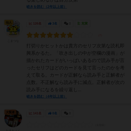
続きを読む（2年以上前）
仙人
126名
3名
0
充実
こまつな
打切りかヒットかは貴方のセリフ次第な読札即
興系かるた。「吹き出しの中が空欄の漫画」が
描かれたカードがいっぱいあるので読み手が言
ったセリフはどのカードを見て言ったのかを考
えて取る。カードが正解なら読み手と正解者が
点数。不正解なら読み手に減点。正解者が次の
読み手になるを繰り返し...
続きを読む（4年以上前）
大賢者
141名
0名
0
たまちょく