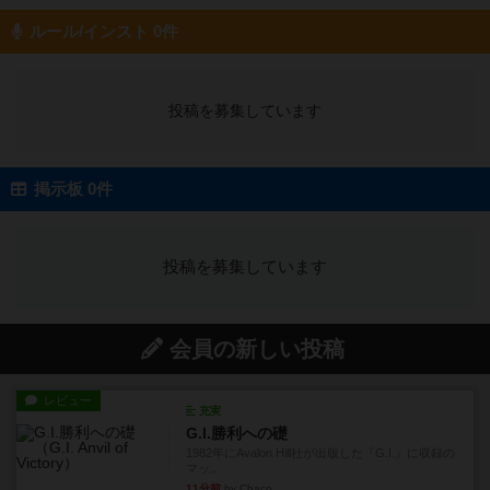
ルール/インスト 0件
投稿を募集しています
掲示板 0件
投稿を募集しています
会員の新しい投稿
レビュー
充実
G.I.勝利への礎
1982年にAvalon Hill社が出版した『G.I.』に収録の
マッ...
11分前
by Chaco