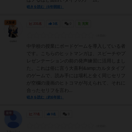
続きを読む（6年弱前）
大賢者
231名
3名
0
充実
owlet
中学校の授業にボードゲームを導入している者
です。こちらのヒットマンガは、スピーチやプ
レゼンテーションの前の発声練習に活用しまし
た。これは俗に言う大喜利&amp;カルタタイプ
のゲームで、読み手には場札と全く同じセリフ
が空欄の漫画のヒトコマが与えられて、それに
合ったセリフを言わ...
続きを読む（約6年前）
皇帝
77名
0名
0
スカッシュ