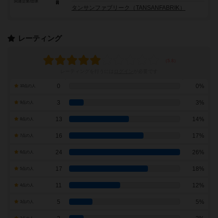
関連企業/団体
タンサンファブリーク（TANSANFABRIK）
レーティング
レーティングを行うには
ログイン
が必要です
0
0%
10点の人
3
3%
9点の人
13
14%
8点の人
16
17%
7点の人
24
26%
6点の人
17
18%
5点の人
11
12%
4点の人
5
5%
3点の人