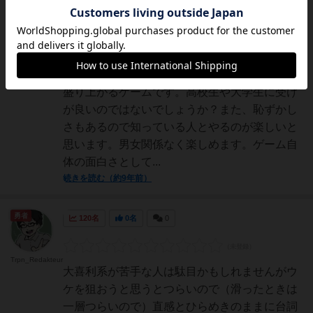
仙人
117名
0名
0
充実
パッチョ
★7.5/10【あるあるの漫画シーンをカルタにし
たってそりゃめっちゃおもろいやん！】とても
盛り上がるゲームです。高校生や大学生に受け
が良いのではないでしょうか？また、恥ずかし
さもあるので知っている人とやるのが楽しいと
思います。男女関係なく楽しめます。ゲーム自
体の面白さとして...
続きを読む（約9年前）
勇者
120名
0名
0
Trpn_Redakteur
大喜利系が苦手な人は駄目かもしれませんがウ
ケを狙おうと思うとつらいので（滑ったときは
一層つらいので）直感とひらめきのままに台詞