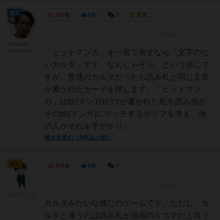
国王
120名
0名
0
充実
Yasutoshi
Hashimoto
「ヒットマンガ」を一言で表すなら「文字のな
いカルタ」です。なんじゃそら、という感じで
すが、普通のカルタだったら読み札と同じ文章
が書かれたカードを探します。「ヒットマン
ガ」は絵(マンガ)だけが書かれた札を読み係が
その絵(マンガ)にマッチするセリフを考え、他
の人がそれを手がかり...
続きを読む（9年以上前）
仙人
116名
0名
0
ケントリッヒ
カルタみたいな感じのゲームです。ただし、カ
ルタと違うのは読み札が漫画の１コマだと言う