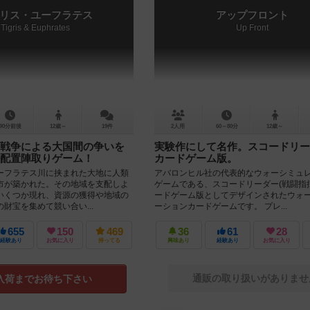
リス・ユーフラテス
アップフロント
Tigris & Euphrates
Up Front
90分前後
12歳～
19件
2人用
60～80分
12歳～
戦争による大国間の争いを
実験作にして名作。スコードリー
配置陣取りゲーム！
カードゲーム版。
ーフラテス川に挟まれた大地に人類
アバロンヒル社の代表的なウォーシミュ
市が築かれた。その地域を支配しよ
ゲームである、スコードリーダー(戦闘指
いくつか現れ、資源の獲得や地域の
ードゲーム版としてデザインされたウォ
財宝を集めて競い合い...
ーションカードゲームです。 プレ...
655
150
469
36
61
28
経験あり
お気に入り
持ってる
興味あり
経験あり
お気に入り
通販の取り扱いがありませ
入荷までお待ち下さい