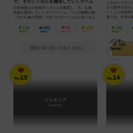
で、そのシンボルを獲得していくゲーム
このボードゲー
きで相手を揺さ
日本地図上の各都市へタイルを配置し、兜、仏像、
いく２人対戦用
田畑を獲得していくボードゲーム。１つの種類の駒
版では、中世の騎
（兜か仏像か田畑）の全てがボード上から取り去ら
れたら、その人の手番を最後まで行って...
129
362
61
190
199
興味あり
経験あり
お気に入り
持ってる
興味あり
通販の取り扱いがありません
13
14
No.
No.
ジェネシア
Genesia