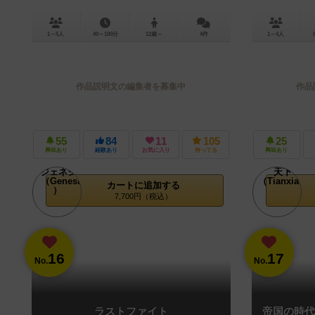
1～5人
40～100分
12歳～
4件
1～4人
作品説明文の編集者を募集中
作品
55
84
11
105
25
興味あり
経験あり
お気に入り
持ってる
興味あり
カートに追加する
7,700円（税込）
16
17
No.
No.
ラストファイト
帝国の時代