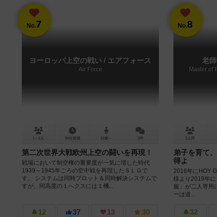
7
8
No.
No.
ヨーロッパ上空の戦い / エアフォース
老師
Air Force
Master of 
1～2人
60分前後
12歳～
3件
2人用
第二次世界大戦欧州上空の闘いを再現！
弟子を育て、
得よ
戦場において制空権の重要度が一気に増した時代
1939～1945年ごろの空中戦を再現したＳＬＧで
2016年にHOY
す。 システムは同時プロット＆同時解決システムで
様より2019年
すが、同高度の１へクスには１機...
服」が二人専用
ーは道...
12
37
13
30
32