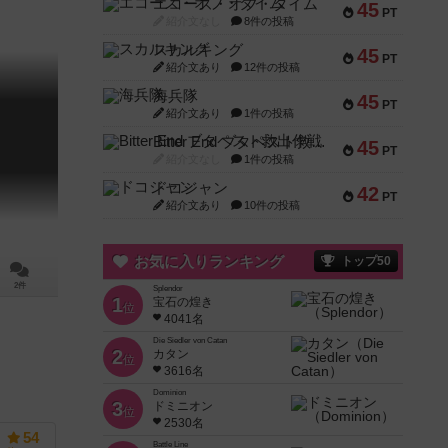
エコーズ・オブ・タイム
45
PT
紹介文なし
8件の投稿
スカルキング
45
PT
紹介文あり
12件の投稿
海兵隊
45
PT
紹介文あり
1件の投稿
Bitter End ブタペスト救出作戦
45
PT
紹介文なし
1件の投稿
ドコジャン
42
PT
紹介文あり
10件の投稿
お気に入りランキング
トップ50
2件
Splendor
1
宝石の煌き
位
4041名
Die Siedler von Catan
2
カタン
位
3616名
Dominion
3
ドミニオン
位
2530名
54
Battle Line