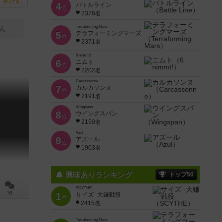
持ってる
4
バトルライン
位
2378名
Terraforming Mars
ん
5
テラフォーミングマーズ
位
2371名
6 nimmt!
6
ニムト
位
2202名
Carcassonne
7
カルカソンヌ
位
2191名
Wingspan
8
ウイングスパン
位
2150名
Azul
9
アズール
位
1903名
興味ありランキング
トップ50
SCYTHE
1件
1
サイズ -大鎌戦役-
位
2415名
Terraforming Mars