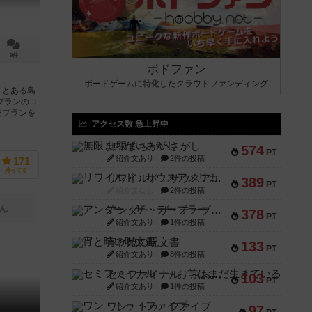
9件
ボドファン
ボードゲームに特化したクラウドファンディング
、とある島
プランのコ
発プランを
アクセス数 急上昇中
無限まちがいさがし
574
PT
紹介文あり
2件の投稿
171
持ってる
リワイルド：サウスアメリカ
389
PT
紹介文なし
2件の投稿
ん
アンダー・ザ・テーブラー
378
PT
紹介文あり
1件の投稿
宵と暁の呪文書
133
PT
紹介文あり
8件の投稿
セミファイナル ～お前はまだ生きている～
103
PT
紹介文あり
1件の投稿
ワン・トゥ・ファイブ
97