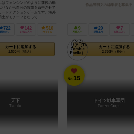
ムはフェンシングのように前後の動
作品説明文の編集者を募集中
ぶりながら自分の攻撃を命中させて
カードアクションゲームです。海外
士がモチーフとなって...
722
142
510
9
29
7
経験あり
お気に入り
持ってる
興味あり
経験あり
お気に入り
カートに追加する
カートに追加する
2,530円（税込）
2,750円（税込）
15
No.
天下
ドイツ戦車軍団
Tianxia
Panzer Corps