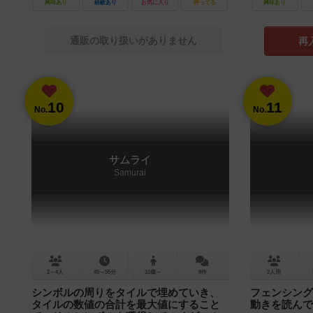
興味あり
経験あり
お気に入り
持ってる
興味あり
通販の取り扱いがありません
再
10
11
No.
No.
サムライ
Samurai
2～4人
45～55分
10歳～
9件
2人用
シンボルの周りをタイルで埋めていき、
フェンシング
タイルの数値の合計を最大値にすること
動きを読んで