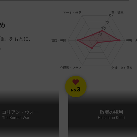
め
価」をもとに、
。
3
No.
・コリアン・ウォー
敗者の権利
The Korean War
Haisha no Kenri