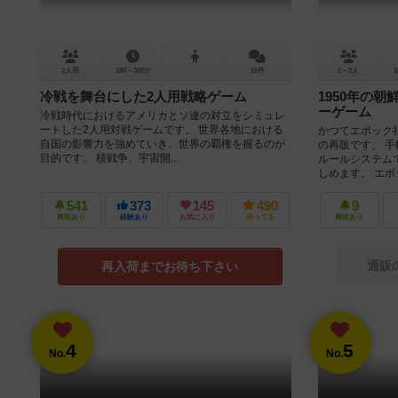
2人用
180～300分
16件
1～2人
1
冷戦を舞台にした2人用戦略ゲーム
1950年の
ーゲーム
冷戦時代におけるアメリカとソ連の対立をシミュレ
ートした2人用対戦ゲームです。 世界各地における
かつてエポック
自国の影響力を強めていき、世界の覇権を握るのが
の再販です。 
目的です。 核戦争、宇宙開...
ルールシステム
しめます。 エポッ
541
373
145
490
9
興味あり
経験あり
お気に入り
持ってる
興味あり
通販
再入荷までお待ち下さい
4
5
No.
No.