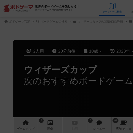
世界のボードゲームを楽しもう！
ボードゲーム専門の総合情報サイト
データベース
検
ボドゲーマTOP
ボードゲームの検索
ウィザーズカップの通販/商品詳細
2人用
20分前後
10歳～
2023年
ウィザーズカップ
次のおすすめボードゲー
2
6
60
ゲーム
トップ
画像
動画
レビュー
店舗/
カフェ