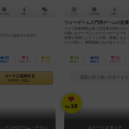
60～120分
14歳～
1件
1～2人
120分前後
12歳～
ウォーゲーム入門用ゲームの定番
ドイツ戦車軍団は第二次世界大戦中のヨ
の戦いをテーマにしたウォーゲームです
説明文の編集者を募集中
将軍が活躍したアフリカ戦、映画にもな
ルクの戦い、東部戦線におけるドイツと...
43
4
41
34
51
23
経験あり
お気に入り
持ってる
興味あり
経験あり
お気に入り
カートに追加する
通販の取り扱いがありませ
8,800円（税込）
18
No.
：インペリウム・クラシ
スイーツスタック