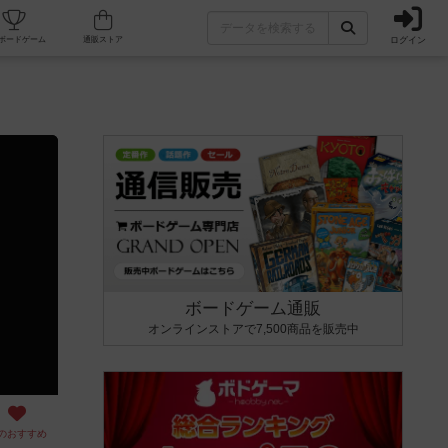
ログイン
カフェ/店舗
人気ボードゲーム
通販ストア
ボードゲーム通販
オンラインストアで7,500商品を販売中
のおすすめ