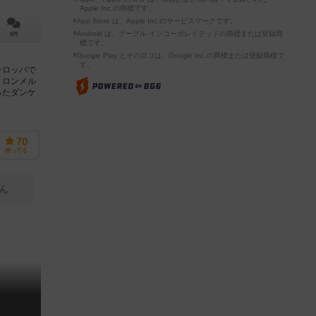
Apple Inc.の商標です。
※App Store は、Apple Inc.のサービスマークです。
※Android は、グーグル インコーポレイテッドの商標または登録商
8件
標です。
※Google Play とそのロゴは、Google Inc.の商標または登録商標で
す。
ーロッパで
。ロンメル
ったダンケ
70
持ってる
ん