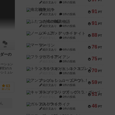
PT
紹介文あり
1件の投稿
南北戦争
91
PT
紹介文あり
1件の投稿
ふたつの城の物語
91
PT
紹介文あり
6件の投稿
ノームズ・アット・ナイト
88
PT
紹介文なし
1件の投稿
マーリン
76
PT
4件
紹介文あり
6件の投稿
ダーの
フラットアイアン
75
PT
紹介文なし
2件の投稿
レーション
揮官)のカ
トランスオリエント・エクスプレス
70
PT
ーシミュレ
紹介文なし
1件の投稿
アンブッシュ！：ムーブアウト！
59
PT
紹介文あり
1件の投稿
63
持ってる
キャプテン・フリップ：イスラ・ボンバ
51
PT
紹介文なし
2件の投稿
ん
ガルフストライク
46
PT
紹介文あり
1件の投稿