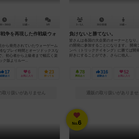
80～360分
12歳～
5件
3～5人
30分前後
10歳～
朝鮮戦争を再現した作戦級ウォ
負けないと勝てない。
皆さんは各国の大企業のオーナーとなり
の開発に参加することになります。 開発
社から発売されていたウォーゲーム
ンペ（トリックテイキング）に勝てば開
手軽なプレイ時間とオーソドックスな
好きにすることができ、さらに他人...
で、初心者から上級者まで幅広く楽
ク版よりルー...
17
6
23
78
316
52
経験あり
お気に入り
持ってる
興味あり
経験あり
お気に入り
の取り扱いがありません
通販の取り扱いがありませ
6
No.