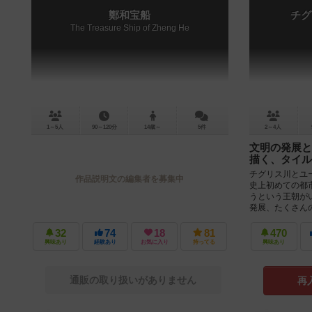
鄭和宝船
チグ
The Treasure Ship of Zheng He
1～5人
90～120分
14歳～
5件
2～4人
文明の発展と
描く、タイル
チグリス川とユ
作品説明文の編集者を募集中
史上初めての都
うという王朝が
発展、たくさんの
32
74
18
81
470
興味あり
経験あり
お気に入り
持ってる
興味あり
通販の取り扱いがありません
再