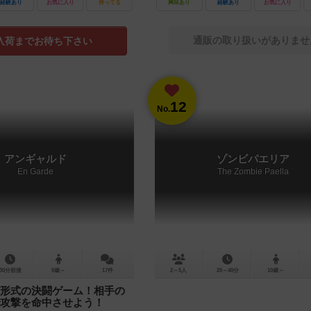
経験あり
お気に入り
持ってる
興味あり
経験あり
お気に入り
通販の取り扱いがありませ
入荷までお待ち下さい
12
No.
アンギャルド
ゾンビパエリア
En Garde
The Zombie Paella
30分前後
8歳～
17件
2～5人
20～40分
10歳～
形式の決闘ゲーム！相手の
攻撃を命中させよう！