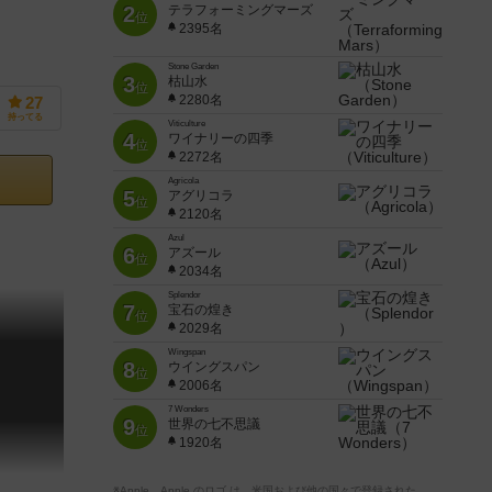
2
テラフォーミングマーズ
位
2395名
Stone Garden
3
枯山水
位
2280名
27
持ってる
Viticulture
4
ワイナリーの四季
位
2272名
Agricola
5
アグリコラ
位
2120名
Azul
6
アズール
位
2034名
Splendor
7
宝石の煌き
位
2029名
Wingspan
8
ウイングスパン
位
2006名
7 Wonders
9
世界の七不思議
位
1920名
※Apple、Apple のロゴ は、米国および他の国々で登録された