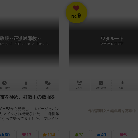
9
No.
敬服～正派対邪教～
ワタルート
Respect - Orthodox vs. Heretic
WATA ROUTE
30～45分
10歳～
1件
2人用
10～15分
6歳～
技を極め、好敵手の敬服を
 GAMESから発売し、 ホビージャパン
作品説明文の編集者を募集中
にリメイクされ発売された、 「老師敬
になって帰ってきました。 プレイヤ
80
13
114
31
49
5