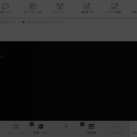
索
新着レビュー
ボードゲーム会
コミュニティ
掲示板一覧
作品データ
次のおすすめボードゲーム
～
ム
1
1
リプレイ
日記
戦略
・コツ
ルール
/インスト
掲示板
拡張/関連
作
次