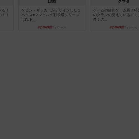
1809
クマタ
べる！
ケビン・ザッカーがデザインした１
ゲームの目的ゲーム終了時
い！！
ヘクス=２マイルの戦役級シリーズ
のクランの見えているドミ
は以下...
多くの...
約18時間前
by Chaco
約18時間前
by jurong