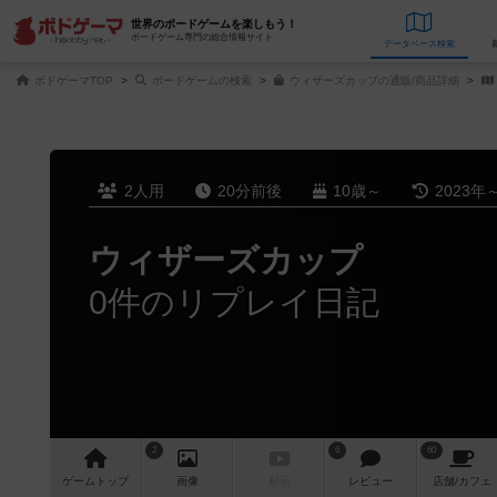
世界のボードゲームを楽しもう！
ボードゲーム専門の総合情報サイト
データベース
検
ボドゲーマTOP
ボードゲームの検索
ウィザーズカップの通販/商品詳細
2人用
20分前後
10歳～
2023年
ウィザーズカップ
0件のリプレイ日記
2
6
60
ゲーム
トップ
画像
動画
レビュー
店舗/
カフェ