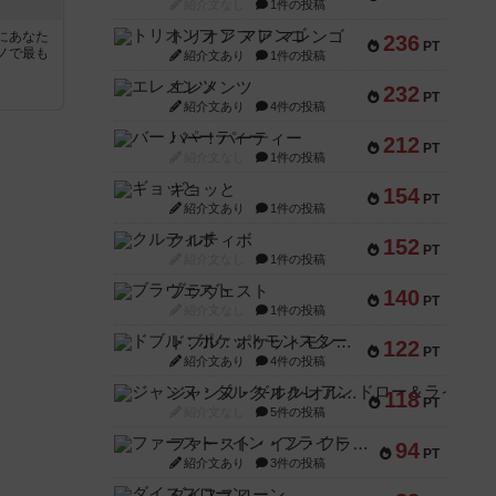
紹介文なし
1件の投稿
トリオンフ ア マレンゴ
にあなた
236
PT
ノで最も
紹介文あり
1件の投稿
エレメンツ
232
PT
紹介文あり
4件の投稿
バー！パーティー
212
PT
紹介文なし
1件の投稿
ギョッと
154
PT
紹介文あり
1件の投稿
クルティボ
152
PT
紹介文なし
1件の投稿
ブラヴェスト
140
PT
紹介文なし
1件の投稿
ドブル：ポケットモンスター
122
PT
紹介文あり
4件の投稿
ジャンヌ・ダルク-オルレアン ドロー＆ライト
118
PT
紹介文なし
5件の投稿
ファースト・イン・フライト
94
PT
紹介文あり
3件の投稿
ダイススローン