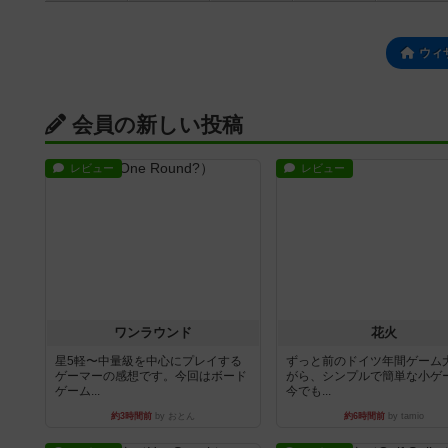
ウィ
会員の新しい投稿
レビュー
レビュー
ワンラウンド
花火
星5軽〜中量級を中心にプレイする
ずっと前のドイツ年間ゲーム
ゲーマーの感想です。今回はボード
がら、シンプルで簡単な小ゲ
ゲーム...
今でも...
約3時間前
by おとん
約6時間前
by tamio