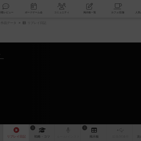
索
新着レビュー
ボードゲーム会
コミュニティ
掲示板一覧
作品データ
リプレイ日記
～
1
1
リプレイ
日記
戦略
・コツ
ルール
/インスト
掲示板
拡張/関連
作
次