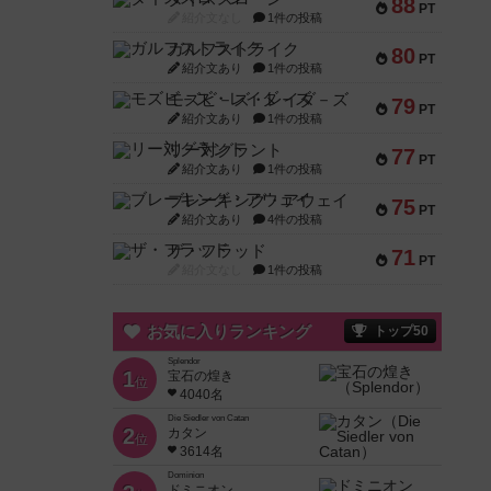
88
PT
紹介文なし
1件の投稿
ガルフストライク
80
PT
紹介文あり
1件の投稿
モズビ－ズ・レイダ－ズ
79
PT
紹介文あり
1件の投稿
リー対グラント
77
PT
紹介文あり
1件の投稿
ブレーキング・アウェイ
75
PT
紹介文あり
4件の投稿
ザ・フラッド
71
PT
紹介文なし
1件の投稿
お気に入りランキング
トップ50
Splendor
1
宝石の煌き
位
4040名
Die Siedler von Catan
2
カタン
位
3614名
Dominion
ドミニオン