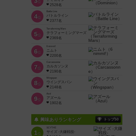
3
位
2528名
Battle Line
4
バトルライン
位
2377名
Terraforming Mars
5
テラフォーミングマーズ
位
2369名
6 nimmt!
6
ニムト
位
2200名
Carcassonne
7
カルカソンヌ
位
2190名
Wingspan
8
ウイングスパン
位
2148名
Azul
9
アズール
位
1902名
興味ありランキング
トップ50
SCYTHE
1
サイズ -大鎌戦役-
位