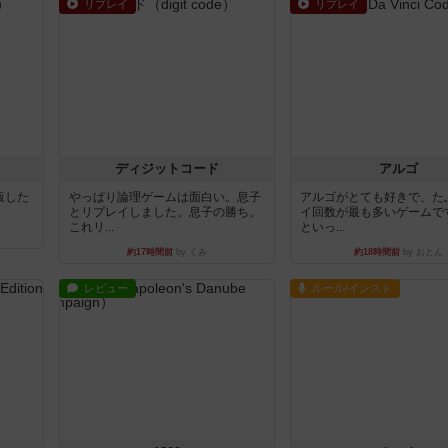
リプレイ
リプレイ
ディジットコード
アルゴ
出版した
やっぱり論理ゲームは面白い。息子
アルゴがとても好きで、た
とリプレイしました。息子の勝ち。
イ回数が最も多いゲームで
これリ...
といっ...
約17時間前
by くみ
約18時間前
by おとん
レビュー
ルール/インスト