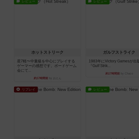
レビュー
レビュー
ホットストリーク
ガルフストライク
星7軽〜中量級を中心にプレイする
1983年にVictory Gamesが
ゲーマーの感想です。ボードゲーム
『Gulf Strik...
会にて...
約17時間前
by Chaco
約17時間前
by おとん
リプレイ
レビュー