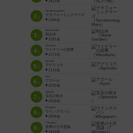
2415名
Terraforming Mars
2
テラフォーミングマーズ
位
2394名
Stone Garden
3
枯山水
位
2281名
Viticulture
4
ワイナリーの四季
位
2272名
Agricola
5
アグリコラ
位
2119名
Azul
6
アズール
位
2035名
Splendor
7
宝石の煌き
位
2028名
Wingspan
8
ウイングスパン
位
2006名
7 Wonders
9
世界の七不思議
位
1919名