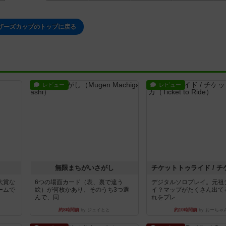
ザーズカップのトップに戻る
レビュー
レビュー
無限まちがいさがし
大賞な
6つの場面カード（表、裏で違う
デジタルソロプレイ。元祖
ームで
絵）が何枚かあり、そのうち3つ選
イ？マップがたくさん出て
んで、同...
れをプレ...
約8時間前
by ジェイとと
約10時間前
by おーちゃ