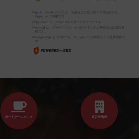
※Apple、Apple のロゴ は、米国および他の国々で登録された
Apple Inc.の商標です。
※App Store は、Apple Inc.のサービスマークです。
※Android は、グーグル インコーポレイテッドの商標または登録商
標です。
※Google Play とそのロゴは、Google Inc.の商標または登録商標で
す。
ボードゲームカフェ
運営者情報