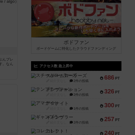
ボドファン
ボードゲームに特化したクラウドファンディング
ぶんプレ
す。なん
アクセス数 急上昇中
スチームローラーズ
686
PT
紹介文なし
2件の投稿
テンプテーション
326
PT
紹介文なし
2件の投稿
アマナイト
300
PT
紹介文なし
1件の投稿
ギャンブラー
257
PT
紹介文なし
2件の投稿
コレクト！
240
PT