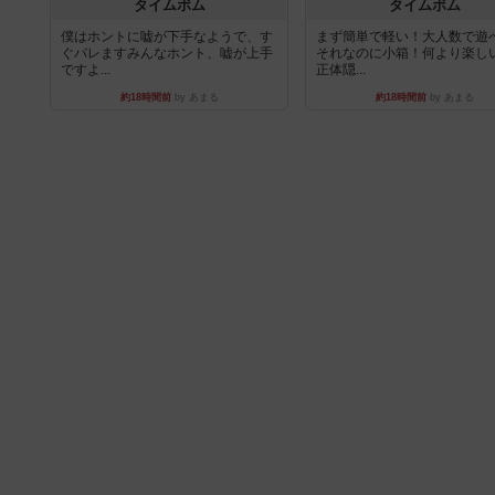
タイムボム
タイムボム
僕はホントに嘘が下手なようで、す
まず簡単で軽い！大人数で遊
ぐバレますみんなホント、嘘が上手
それなのに小箱！何より楽し
ですよ...
正体隠...
約18時間前
by あまる
約18時間前
by あまる