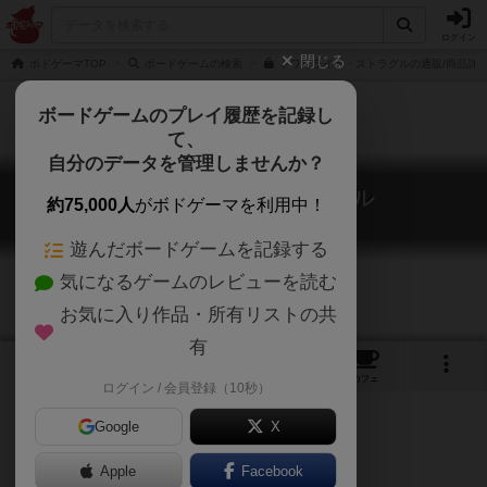
ログイン
閉じる
ボドゲーマTOP
ボードゲームの検索
トワイライト・ストラグルの通販/商品詳
ボードゲームのプレイ履歴を記録し
て、
自分のデータを管理しませんか？
トワイライト・ストラグル
約75,000人
がボドゲーマを利用中！
Twilight Struggle
遊んだボードゲームを記録する
気になるゲームのレビューを読む
お気に入り作品・所有リストの共
有
10
5
9
38
トップ
画像
動画
レビュー
カフェ
ログイン / 会員登録（10秒）
Google
X
Apple
Facebook