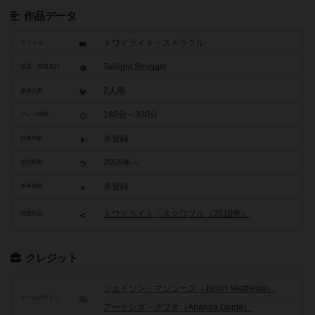
作品データ
トワイライト・ストラグル
タイトル
Twilight Struggle
原題・英題表記
2人用
参加人数
180分～300分
プレイ時間
未登録
対象年齢
2005年～
発売時期
未登録
参考価格
トワイライト・スクワブル（2016年）
関連作品
クレジット
ジェイソン・マシューズ（Jason Matthews）
ゲームデザイン
アーナンダ・グプタ（Ananda Gupta）