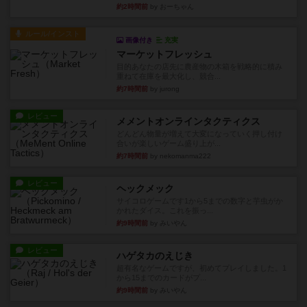
約2時間前
by おーちゃん
ルール/インスト
画像付き
充実
マーケットフレッシュ
目的あなたの店先に農産物の木箱を戦略的に積み
重ねて在庫を最大化し、競合...
約7時間前
by jurong
レビュー
メメントオンラインタクティクス
どんどん物量が増えて大変になっていく押し付け
合いが楽しいゲーム盛り上が...
約7時間前
by nekomanma222
レビュー
ヘックメック
サイコロゲームです1から5までの数字と芋虫がか
かれたダイス。これを振っ...
約9時間前
by みいやん
レビュー
ハゲタカのえじき
超有名なゲームですが、初めてプレイしました。1
から15までのカードがプ...
約9時間前
by みいやん