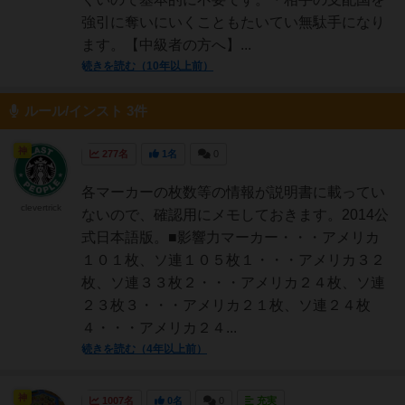
強引に奪いにいくこともたいてい無駄手になり
ます。【中級者の方へ】...
続きを読む（10年以上前）
ルール/インスト 3件
神
277名
1名
0
各マーカーの枚数等の情報が説明書に載ってい
clevertrick
ないので、確認用にメモしておきます。2014公
式日本語版。■影響力マーカー・・・アメリカ
１０１枚、ソ連１０５枚１・・・アメリカ３２
枚、ソ連３３枚２・・・アメリカ２４枚、ソ連
２３枚３・・・アメリカ２１枚、ソ連２４枚
４・・・アメリカ２４...
続きを読む（4年以上前）
神
1007名
0名
0
充実