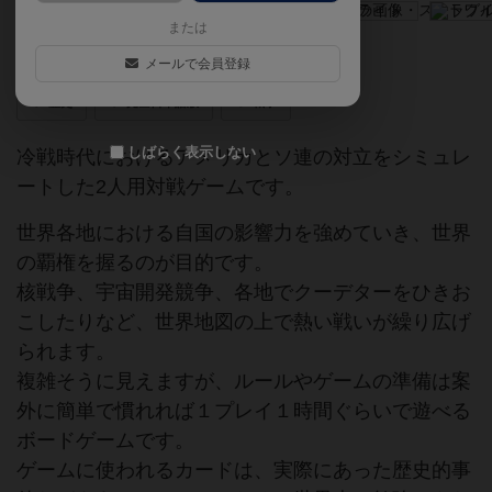
または
冷戦を舞台にした2人用戦略ゲーム
メールで会員登録
歴史
完全日本語版
戦争
しばらく表示しない
冷戦時代におけるアメリカとソ連の対立をシミュレ
ートした2人用対戦ゲームです。
世界各地における自国の影響力を強めていき、世界
の覇権を握るのが目的です。
核戦争、宇宙開発競争、各地でクーデターをひきお
こしたりなど、世界地図の上で熱い戦いが繰り広げ
られます。
複雑そうに見えますが、ルールやゲームの準備は案
外に簡単で慣れれば１プレイ１時間ぐらいで遊べる
ボードゲームです。
ゲームに使われるカードは、実際にあった歴史的事