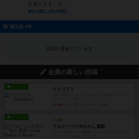
を振ります。以...
続きを読む（約10年前）
掲示板 0件
投稿を募集しています
会員の新しい投稿
レビュー
デクリプト
プレイ感がしっかりしてるから、超ボードゲーム
やったなって感じ。パーティ...
15分前
by ヒロ(新！ボードゲーム家族)
レビュー
充実
アルナックの失われし遺跡
アナログ対人プレイ数回。クニツィア先生の名作
「エルドラドを探して」にあ...