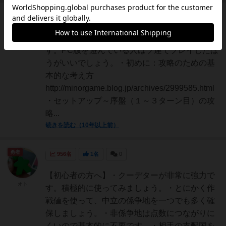
皇帝
1335名
0名
0
基本的に序盤はソ連、終盤はアメリカ有利で
senshuwata
す。PC版を遊んでいる人はソ連でプレイしたほ
うがいいでしょう。・初めに：攻略のための基
本的な考え方
http://minorgame.blog.jp/archives/2999585.html
・セットアップ～序盤（１～３ターン目）の攻
略...
続きを読む（10年以上前）
勇者
956名
1名
0
【初心者の方へ】・クーデターが非常に強力で
オト
す。積極的に使ってみましょう。・とにかく作
戦値を使って、中立の係争地を一つでも多く確
保しましょう。・非係争地は点数につながりに
くいので基本的に不要です。・相手の支配国を