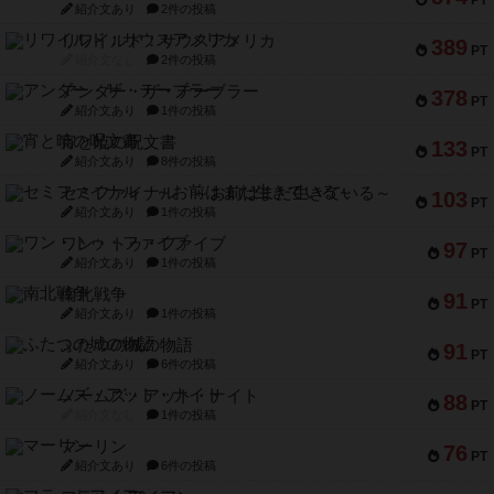
紹介文あり
2件の投稿
リワイルド：サウスアメリカ
389
PT
紹介文なし
2件の投稿
アンダー・ザ・テーブラー
378
PT
紹介文あり
1件の投稿
宵と暁の呪文書
133
PT
紹介文あり
8件の投稿
セミファイナル ～お前はまだ生きている～
103
PT
紹介文あり
1件の投稿
ワン・トゥ・ファイブ
97
PT
紹介文あり
1件の投稿
南北戦争
91
PT
紹介文あり
1件の投稿
ふたつの城の物語
91
PT
紹介文あり
6件の投稿
ノームズ・アット・ナイト
88
PT
紹介文なし
1件の投稿
マーリン
76
PT
紹介文あり
6件の投稿