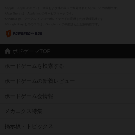
※Apple、Apple のロゴ は、米国および他の国々で登録されたApple Inc.の商標です。
※App Store は、Apple Inc.のサービスマークです。
※Android は、グーグル インコーポレイテッドの商標または登録商標です。
※Google Play とそのロゴは、Google Inc.の商標または登録商標です。
ボドゲーマTOP
ボードゲームを検索する
ボードゲームの新着レビュー
ボードゲーム会情報
メカニクス特集
掲示板・トピックス