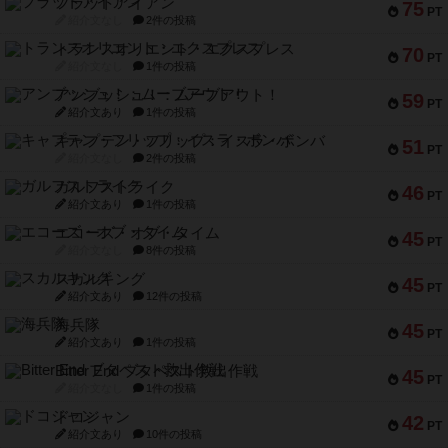
フラットアイアン
75
PT
紹介文なし
2件の投稿
トランスオリエント・エクスプレス
70
PT
紹介文なし
1件の投稿
アンブッシュ！：ムーブアウト！
59
PT
紹介文あり
1件の投稿
キャプテン・フリップ：イスラ・ボンバ
51
PT
紹介文なし
2件の投稿
ガルフストライク
46
PT
紹介文あり
1件の投稿
エコーズ・オブ・タイム
45
PT
紹介文なし
8件の投稿
スカルキング
45
PT
紹介文あり
12件の投稿
海兵隊
45
PT
紹介文あり
1件の投稿
Bitter End ブタペスト救出作戦
45
PT
紹介文なし
1件の投稿
ドコジャン
42
PT
紹介文あり
10件の投稿