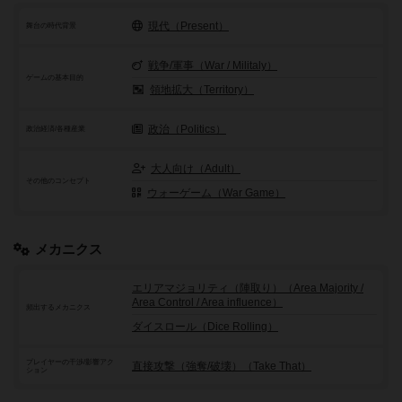
現代（Present）
舞台の時代背景
戦争/軍事（War / Militaly）
ゲームの基本目的
領地拡大（Territory）
政治（Politics）
政治経済/各種産業
大人向け（Adult）
その他のコンセプト
ウォーゲーム（War Game）
メカニクス
エリアマジョリティ（陣取り）（Area Majority /
Area Control / Area influence）
頻出するメカニクス
ダイスロール（Dice Rolling）
プレイヤーの干渉/影響アク
直接攻撃（強奪/破壊）（Take That）
ション