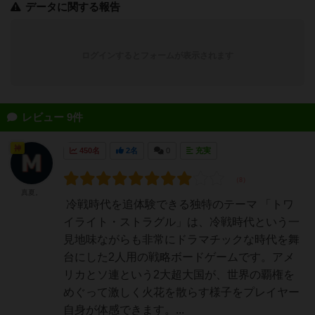
データに関する報告
ログインするとフォームが表示されます
レビュー 9件
神
450名
2名
0
充実
真夏。
冷戦時代を追体験できる独特のテーマ 「トワ
イライト・ストラグル」は、冷戦時代という一
見地味ながらも非常にドラマチックな時代を舞
台にした2人用の戦略ボードゲームです。アメ
リカとソ連という2大超大国が、世界の覇権を
めぐって激しく火花を散らす様子をプレイヤー
自身が体感できます。...