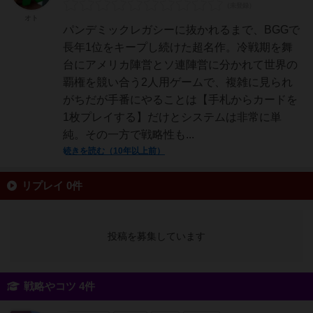
オト
パンデミックレガシーに抜かれるまで、BGGで
長年1位をキープし続けた超名作。冷戦期を舞
台にアメリカ陣営とソ連陣営に分かれて世界の
覇権を競い合う2人用ゲームで、複雑に見られ
がちだが手番にやることは【手札からカードを
1枚プレイする】だけとシステムは非常に単
純。その一方で戦略性も...
続きを読む（10年以上前）
リプレイ 0件
投稿を募集しています
戦略やコツ 4件