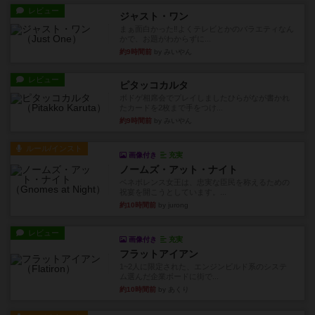
レビュー
ジャスト・ワン
まぁ面白かった‼️よくテレビとかのバラエティなん
かで、お題がわからずに...
約9時間前
by みいやん
レビュー
ピタッコカルタ
ボドゲ相席会でプレイしましたひらがなが書かれ
たカードを2枚まで手をつけ...
約9時間前
by みいやん
ルール/インスト
画像付き
充実
ノームズ・アット・ナイト
ベネボレンス女王は、忠実な臣民を称えるための
祝宴を開こうとしています。...
約10時間前
by jurong
レビュー
画像付き
充実
フラットアイアン
1~2人に限定された、エンジンビルド系のシステ
ム選んだ企業ボードに街で...
約10時間前
by あくり