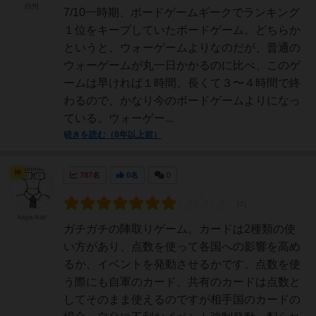
白州
7/10一時期、ボードゲームギークでランキング
１位をキープしていたボードゲーム。どちらか
というと、ウォーゲームよりなのだが、普通の
ウォーゲームが丸一日かかるのに比べ、このゲ
ームは早ければ１時間、長くて３〜４時間で終
わるので、かなり今のボードゲームよりになっ
ている。ウォーゲー...
続きを読む（8年以上前）
神
787名
0名
0
kaya-hat
ガチガチの陣取りゲーム。カードは2種類の使
い方があり、点数を使って各国への影響を高め
るか、イベントを発動させるかです。点数を使
う際にも自軍のカード、共有のカードは点数と
してそのまま使えるのですが相手国のカードの