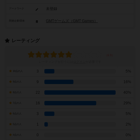
未登録
アートワーク
GMTゲームズ（GMT Games）
関連企業/団体
レーティング
レーティングを行うには
ログイン
が必要です
3
5%
10点の人
9
16%
9点の人
22
40%
8点の人
16
29%
7点の人
3
5%
6点の人
1
2%
5点の人
0
0%
4点の人