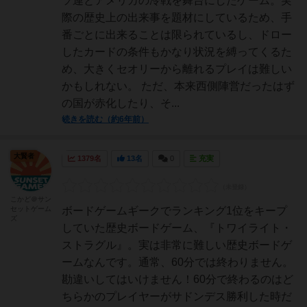
ソ連とアメリカの冷戦を舞台にしたゲーム。実
際の歴史上の出来事を題材にしているため、手
番ごとに出来ることは限られているし、ドロー
したカードの条件もかなり状況を縛ってくるた
め、大きくセオリーから離れるプレイは難しい
かもしれない。 ただ、本来西側陣営だったはず
の国が赤化したり、そ...
続きを読む（約6年前）
大賢者
1379名
13名
0
充実
こかど＠サン
セットゲーム
ボードゲームギークでランキング1位をキープ
ズ
していた歴史ボードゲーム、『トワイライト・
ストラグル』。実は非常に難しい歴史ボードゲ
ームなんです。通常、60分では終わりません。
勘違いしてはいけません！60分で終わるのはど
ちらかのプレイヤーがサドンデス勝利した時だ