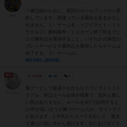
＊備忘録のために、英語のルールブックから要
Hide
約しています。間違っている場合があるかもし
れません。１）ゲーム名：トワイライト・スト
ラグル２）勝利条件：１０ターン終了時までに
２０勝利点を獲得すること。いずれかの陣営の
プレイヤーが２０勝利点を獲得したらゲームは
終了する。３）ゲームの...
続きを読む（約5年前）
勇者
1735名
1名
0
重ゲーとして敬遠されがちなトワイライトスト
チェスター
ラグル。実はルール自体が簡単で、意外と難し
い所がありません。ルールを3行で説明すると
1.VPが高いほうが勝つゲームだが、サドンデス
があります。2.手札からカードを出して、最大
５通りの使い方から選びます。3.たまにダイス