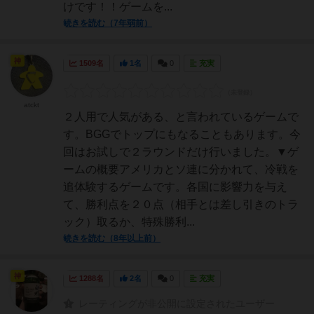
けです！！ゲームを...
続きを読む（7年弱前）
神
1509名
1名
0
充実
atckt
２人用で人気がある、と言われているゲームで
す。BGGでトップにもなることもあります。今
回はお試しで２ラウンドだけ行いました。▼ゲ
ームの概要アメリカとソ連に分かれて、冷戦を
追体験するゲームです。各国に影響力を与え
て、勝利点を２０点（相手とは差し引きのトラ
ック）取るか、特殊勝利...
続きを読む（8年以上前）
神
1288名
2名
0
充実
レーティングが非公開に設定されたユーザー