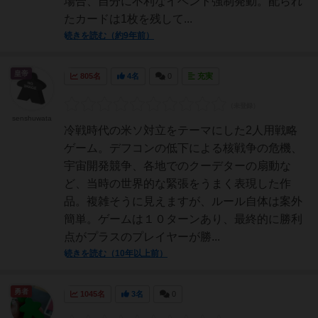
場合、自分に不利なイベント強制発動。配られ
たカードは1枚を残して...
続きを読む（約9年前）
皇帝
805名
4名
0
充実
senshuwata
冷戦時代の米ソ対立をテーマにした2人用戦略
ゲーム。デフコンの低下による核戦争の危機、
宇宙開発競争、各地でのクーデターの扇動な
ど、当時の世界的な緊張をうまく表現した作
品。複雑そうに見えますが、ルール自体は案外
簡単。ゲームは１０ターンあり、最終的に勝利
点がプラスのプレイヤーが勝...
続きを読む（10年以上前）
勇者
1045名
3名
0