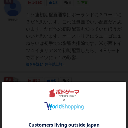
皇帝
1463名
1名
0
充実
１ソ連初期配置通常はポーランドに３ユーゴに
TRIGUN
３だと思います。これは無難でいい配置だと思
います。ただ他の初期配置も知っていたほうが
いいと思います。オーストリアに５ユーゴに１
ねらいは初手での影響力排除です。米が西ドイ
ツ４イタリア３で初期配置したら、４Pカード
で西ドイツに＋１の影響...
続きを読む（8年以上前）
勇者
859名
0名
0
トワイライトストラグルを数回インストしまし
チェスター
たが、皆さんは何をすれば良いのか分からない
ことが多いので、戦略を書いてみました。
http://kidseraph.mods.jp/2016/06/09/ts_strategy/
続きを読む（約10年前）