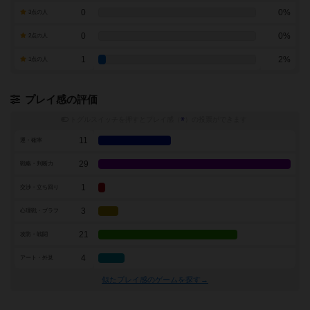
0
0%
3点の人
0
0%
2点の人
1
2%
1点の人
プレイ感の評価
トグルスイッチを押すとプレイ感（
※
）の投票ができます
11
運・確率
29
戦略・判断力
1
交渉・立ち回り
3
心理戦・ブラフ
21
攻防・戦闘
4
アート・外見
似たプレイ感のゲームを探す→