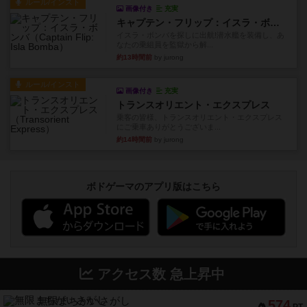
ルール/インスト
画像付き
充実
キャプテン・フリップ：イスラ・ボンバ
イスラ・ボンバを探しに出航!潜水艦を装備し、あ
なたの乗組員を監獄から解...
約13時間前
by jurong
ルール/インスト
画像付き
充実
トランスオリエント・エクスプレス
乗客の皆様、トランスオリエント・エクスプレス
にご乗車ありがとうございま...
約14時間前
by jurong
ボドゲーマのアプリ版はこちら
アクセス数 急上昇中
無限まちがいさがし
574
PT