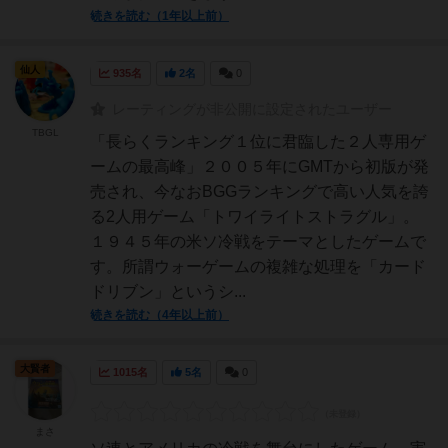
続きを読む（1年以上前）
仙人
935名
2名
0
レーティングが非公開に設定されたユーザー
TBGL
「長らくランキング１位に君臨した２人専用ゲ
ームの最高峰」２００５年にGMTから初版が発
売され、今なおBGGランキングで高い人気を誇
る2人用ゲーム「トワイライトストラグル」。
１９４５年の米ソ冷戦をテーマとしたゲームで
す。所謂ウォーゲームの複雑な処理を「カード
ドリブン」というシ...
続きを読む（4年以上前）
大賢者
1015名
5名
0
まさ