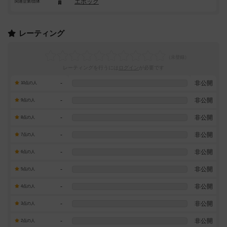
エポック
関連企業/団体
レーティング
レーティングを行うには
ログイン
が必要です
-
非公開
10点の人
-
非公開
9点の人
-
非公開
8点の人
-
非公開
7点の人
-
非公開
6点の人
-
非公開
5点の人
-
非公開
4点の人
-
非公開
3点の人
-
非公開
2点の人