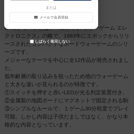
または
ウォーゲームエレクトロニクス
メールで会員登録
EWEシリーズとは、『エポック ウォーゲーム エレ
クトロニクス』の略で、1983年にエポックからリリ
しばらく表示しない
ースされたコンパクトなボードウォーゲームのシリ
ーズです。
メジャーなテーマを中心に全12作品が発売されまし
た。
低年齢層の取り込みを狙ったため他のウォーゲーム
と大きな違いが見られるのが特徴です。
①スイッチを押すと赤いLEDが光る判定装置付き。
②金属製の地図ボードにマグネットで固定される駒
③シンプルなルールで、１ゲーム30分程度でプレイ
可能。しかし内容は子供だましではなく、かなり本
格的な内容となっています。