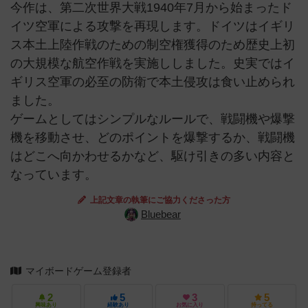
今作は、第二次世界大戦1940年7月から始まったド
イツ空軍による攻撃を再現します。ドイツはイギリ
ス本土上陸作戦のための制空権獲得のため歴史上初
の大規模な航空作戦を実施ししました。史実ではイ
ギリス空軍の必至の防衛で本土侵攻は食い止められ
ました。
ゲームとしてはシンプルなルールで、戦闘機や爆撃
機を移動させ、どのポイントを爆撃するか、戦闘機
はどこへ向かわせるかなど、駆け引きの多い内容と
なっています。
上記文章の執筆にご協力くださった方
Bluebear
マイボードゲーム登録者
2
5
3
5
興味あり
経験あり
お気に入り
持ってる