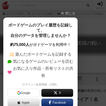
ログイン
閉じる
ボドゲーマTOP
ボードゲームの検索
ウォーゲームエレクトロニクス04英国の
ボードゲームのプレイ履歴を記録し
て、
自分のデータを管理しませんか？
ウォーゲームエレクトロニクス04英国の戦い
約75,000人
がボドゲーマを利用中！
EWE The Battle of Britain
遊んだボードゲームを記録する
気になるゲームのレビューを読む
お気に入り作品・所有リストの共
有
2
トップ
画像
動画
レビュー
カフェ
ログイン / 会員登録（10秒）
Google
X
メッサーシュミット対スピットファイア！名
Apple
Facebook
機同士の歴史的大空中戦の結末は⁈