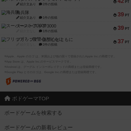
42
PT
紹介文あり
2件の投稿
海兵隊
39
PT
紹介文あり
1件の投稿
スーパーストア3000
39
PT
紹介文なし
1件の投稿
フリップ７：復讐心とともに
37
PT
紹介文なし
2件の投稿
※Apple、Apple のロゴ は、米国および他の国々で登録されたApple Inc.の商標です。
※App Store は、Apple Inc.のサービスマークです。
※Android は、グーグル インコーポレイテッドの商標または登録商標です。
※Google Play とそのロゴは、Google Inc.の商標または登録商標です。
ボドゲーマTOP
ボードゲームを検索する
ボードゲームの新着レビュー