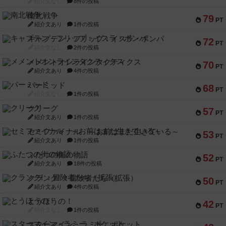
紹介文なし
8件の投稿
南北戦争
79
PT
紹介文あり
1件の投稿
キャプテン・フリップ：イスラ・ボンバ
72
PT
紹介文なし
2件の投稿
メメントオンラインタクティクス
70
PT
紹介文あり
4件の投稿
パーミッド
68
PT
紹介文なし
1件の投稿
クリーグ
57
PT
紹介文あり
1件の投稿
セミファイナル ～お前はまだ生きている～
53
PT
紹介文あり
1件の投稿
ふたつの街の物語
52
PT
紹介文あり
18件の投稿
クランク! ：冒険者たち（拡張）
50
PT
紹介文あり
4件の投稿
とうほうの！
42
PT
紹介文なし
1件の投稿
スターマイン・ラミー ポケット