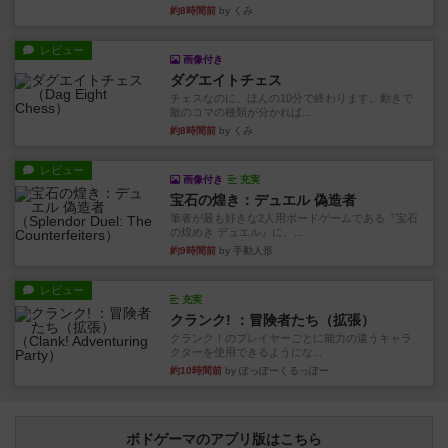
約8時間前
by くみ
レビュー
画像付き
ダグエイトチェス
チェスなのに、ほんの10分で終わります。動きで
敵のコマの種類が分かれば...
約8時間前
by くみ
レビュー
画像付き
充実
宝石の煌き：デュエル 偽造者
筆者が最も好きな2人用ボードゲームである『宝石
の煌めき デュエル』に、...
約9時間前
by 手動人形
レビュー
充実
クランク! ：冒険者たち（拡張）
クランク！のプレイヤーごとに能力の違うキャラ
クターを使用できるようにな...
約10時間前
by ぽっぽーくるっぽー
ボドゲーマのアプリ版はこちら