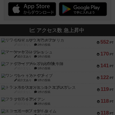
アクセス数 急上昇中
リワイルド：サウスアメリカ
552
PT
紹介文なし
2件の投稿
マーケットフレッシュ
170
PT
紹介文あり
1件の投稿
ファイアー・ブルズ / 火牛陣
141
PT
紹介文なし
1件の投稿
ワン・トゥ・ファイブ
122
PT
紹介文あり
1件の投稿
トランスオリエント・エクスプレス
119
PT
紹介文なし
1件の投稿
フラットアイアン
118
PT
紹介文なし
2件の投稿
エコーズ・オブ・タイム
118
PT