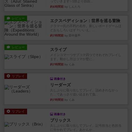
っていきます✨1部より自由...
約6時間前
by しんたろ
レビュー
エクスペディション：世界を巡る冒険
クラマー氏の不朽の名作。新しいボードゲームほ
どおもしろいはず？いいえ。...
約7時間前
by 田中昌平
レビュー
スライプ
メインコマ一つサブコマ四つでそれぞれプレイし
ます。動かし方はコマか壁に...
約7時間前
by くみ
リプレイ
画像付き
リーダーズ
久しぶりに取り出してプレイ。詰めきれなかっ
た…であっさり追い込まれて負...
約7時間前
by くみ
リプレイ
画像付き
ブリックス
久しぶりに取り出してプレイ。記号担当と色担当
に分かれてプレイ。あかんか...