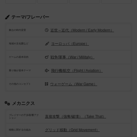
テーマ/フレーバー
近世～近代（Modern / Early Modern）
舞台の時代背景
ヨーロッパ（Europe）
地域や文化圏など
戦争/軍事（War / Militaly）
ゲームの基本目的
飛行機/航空（Flight / Aviation）
乗り物が基本テーマ
ウォーゲーム（War Game）
その他のコンセプト
メカニクス
プレイヤーの干渉/影響アク
直接攻撃（強奪/破壊）（Take That）
ション
グリッド移動（Grid Movement）
移動に関する仕組み