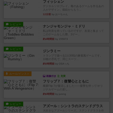
フィッシェン
デジタルソロプレイ。毒のあるゲームを作るあの
人がデザイン。箱絵からもう...
12分前
by おーちゃん
レビュー
ナンジャモンジャ・ミドリ
私は吃音を持っているのですが、友達と集まって
このゲームをした際、3ゲー...
約4時間前
by 155973
レビュー
ジンラミー
トランプで遊べる2人対戦の麻雀風ゲームです。
10枚の手札で、同じスーツ...
約5時間前
by OSAっち
ルール/インスト
画像付き
充実
フリップ７：復讐心とともに
概要Flip 7が復活しました――復讐を伴って!オリ
ジナルゲームの楽し...
約6時間前
by jurong
レビュー
アズール：シントラのステンドグラス
大好きなアズールシリーズ。ステンドグラスを作