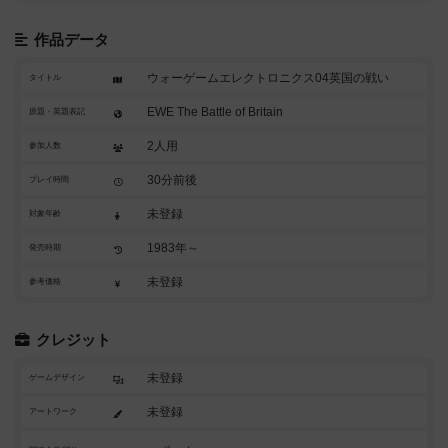
作品データ
ウォーゲームエレクトロニクス04英国の戦い
タイトル
EWE The Battle of Britain
原題・英題表記
2人用
参加人数
30分前後
プレイ時間
未登録
対象年齢
1983年～
発売時期
未登録
参考価格
クレジット
未登録
ゲームデザイン
未登録
アートワーク