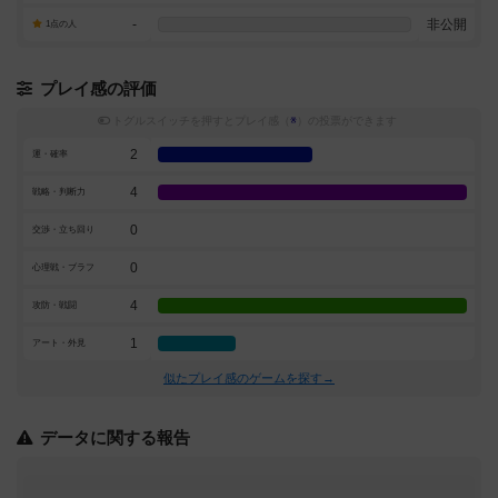
-
非公開
1点の人
プレイ感の評価
トグルスイッチを押すとプレイ感（
※
）の投票ができます
2
運・確率
4
戦略・判断力
0
交渉・立ち回り
0
心理戦・ブラフ
4
攻防・戦闘
1
アート・外見
似たプレイ感のゲームを探す→
データに関する報告