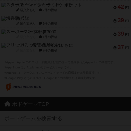
スターマイン・ラミー ポケット
42
PT
紹介文あり
2件の投稿
海兵隊
39
PT
紹介文あり
1件の投稿
スーパーストア3000
39
PT
紹介文なし
1件の投稿
フリップ７：復讐心とともに
37
PT
紹介文なし
2件の投稿
※Apple、Apple のロゴ は、米国および他の国々で登録されたApple Inc.の商標です。
※App Store は、Apple Inc.のサービスマークです。
※Android は、グーグル インコーポレイテッドの商標または登録商標です。
※Google Play とそのロゴは、Google Inc.の商標または登録商標です。
ボドゲーマTOP
ボードゲームを検索する