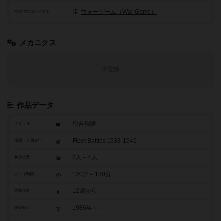
ウォーゲーム（War Game）
その他のコンセプト
メカニクス
未登録
作品データ
聯合艦隊
タイトル
Fleet Battles 1933-1945
原題・英題表記
2人～4人
参加人数
120分～180分
プレイ時間
12歳から
対象年齢
1986年～
発売時期