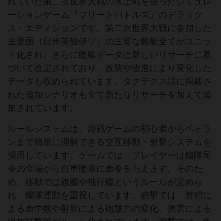
れていた第二次世界大戦の水上戦を扱ったシミュレ
ーションゲーム『フリートバトルズ』のデラック
ス・エディションです。第二次世界大戦に参加した
主要国（日米英独伊ソ）の主要な艦艇全てがユニッ
ト化され、さらに艦艇データは新しいリサーチに基
づいて改定されており、改装や改造により変化した
データも収められています。タクテクス誌に掲載さ
れた追加シナリオも全て新たなリサーチを加えて追
加されています。
ルールシステムは、海戦ゲームの初心者からベテラ
ンまで簡単に理解できる交互移動・射撃システムを
採用しています。ゲームでは、プレイヤーは艦隊司
令の立場から自軍艦隊に命令を与えます。そのた
め、移動では旗艦や独行艦というルールが定めら
れ、艦隊運動を重視しています。砲撃では、射程に
よる命中数や射界による砲撃力の変化、損害による