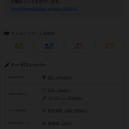
と相互リンクされています。
https://gamemarket.jp/game/163445
マイボードゲーム登録者
16
18
5
32
興味あり
経験あり
お気に入り
持ってる
テーマ/フレーバー
現代（Present）
舞台の時代背景
日本（Japan）
地域や文化圏など
ヨーロッパ（Europe）
戦争/軍事（War / Militaly）
ゲームの基本目的
船/航海（Ship）
乗り物が基本テーマ