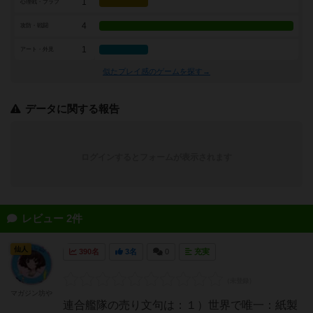
1
心理戦・ブラフ
4
攻防・戦闘
1
アート・外見
似たプレイ感のゲームを探す→
データに関する報告
ログインするとフォームが表示されます
レビュー 2件
仙人
390名
3名
0
充実
マガジン坊や
連合艦隊の売り文句は：１）世界で唯一：紙製