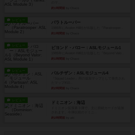
のマ...
約1時間前
by Chaco
レビュー
パラトルーパー
1986年にAvalon Hill社が出版した『Paratrooper...
約1時間前
by Chaco
レビュー
ビヨンド・バロー：ASLモジュール1
1985年にAvalon Hill社が出版した『Beyond Valo...
約1時間前
by Chaco
レビュー
パルチザン：ASLモジュール4
『Squad Leader』用の追加マップとして発売され
たマップ#10...
約2時間前
by Chaco
レビュー
ドミニオン：海辺
ドミニオン拡張第３弾で、主に持続カードが追加
されます。今弾以前のドミニ...
約2時間前
by aki