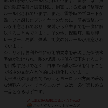
追加打撃等がルール化されています。雷撃では、魚
雷の隠密発射と隠密移動、損害による追加打撃等が
ルール化されています。また、雷撃時のプロットが
難しいと感じたプレイヤーのために、簡易雷撃ルー
ルが用意されており、発射から命中までを一度に解
決することもできます。その他、探照灯、照明弾、
レーダー、島影、煙幕、衝突の各ルールが用意され
ています。
シナリオは勝利条件に戦術的要素を表現した保護水
準値が設けられ、敵の保護水準値を低下させること
を目指すだけでなく、自軍の保護水準値を守ること
で戦場の支配を具体的に数値化しています。
太平洋状のほぼ全ての戦いとヨーロッパ方面の著名
な海戦をプレイできるこのゲームは、必ず楽しめる
一品となるはずです。
上記文章の執筆にご協力くださった方
こかど＠サンセットゲームズ