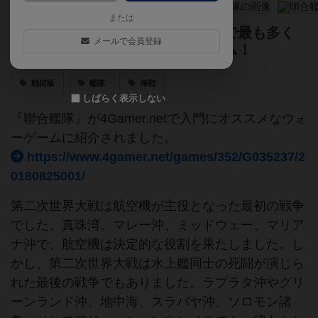
または
大艦巨砲主義の時代を再現！世界で最も多く
メールで会員登録
の軍艦を収録した歴史ボードゲーム！
戦術級
艦隊
海戦
しばらく表示しない
『聯合艦隊』が4Gamer.netで入門にオススメなウォ
ーゲームに紹介されました。
https://www.4gamer.net/games/352/G035237/2
0180825001/
第二次世界大戦は航空機が主役となった最初の戦争
でした。真珠湾、マレー沖、ミッドウェー、マリア
ナ沖で、航空機は決定的な役割を果たしました。し
かし、第二次世界大戦は水上艦同士の死闘が演じら
れた最後の戦争でもありました。ラプラタ沖やグリ
ーンランド沖、地中海、スラバヤ沖、ソロモン諸