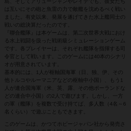
島、そしてアリューシャンやレイテでも、彼女たち
は互いにその砲と魚雷の力で敵艦を沈めるべく戦い
ました。有史以来、発展を遂げてきた水上艦同士の
戦いの総決算だったのです。
『聯合艦隊』は本ゲームは、第二次世界大戦におけ
る水上戦闘を扱った戦術級シミュレーションゲーム
です。各プレイヤーは、それぞれ艦隊を指揮する司
令官として戦います。このゲームには40本のシナリ
オが用意されています。
基本的には、1人が枢軸国海軍（日、独、伊、その
他トルコやルーマニアなどの枢軸中小国）、もう1
人が連合国海軍（米、英、露、その他ポーランドな
どの連合中小国）の2人で遊びます。しかし、一方
の軍（艦隊）を複数で受け持てば、多人数（4名～6
名くらい）で遊ぶこともできます。
このゲームは、かつてホビージャパン社から発売さ