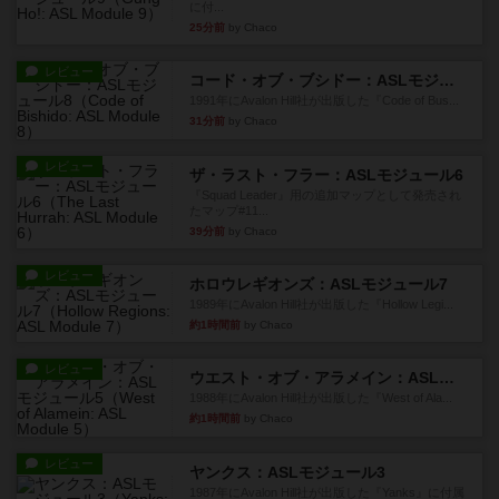
に付...
25分前
by Chaco
レビュー
コード・オブ・ブシドー：ASLモジュール8
1991年にAvalon Hill社が出版した『Code of Bus...
31分前
by Chaco
レビュー
ザ・ラスト・フラー：ASLモジュール6
『Squad Leader』用の追加マップとして発売され
たマップ#11...
39分前
by Chaco
レビュー
ホロウレギオンズ：ASLモジュール7
1989年にAvalon Hill社が出版した『Hollow Legi...
約1時間前
by Chaco
レビュー
ウエスト・オブ・アラメイン：ASLモジュール5
1988年にAvalon Hill社が出版した『West of Ala...
約1時間前
by Chaco
レビュー
ヤンクス：ASLモジュール3
1987年にAvalon Hill社が出版した『Yanks』に付属