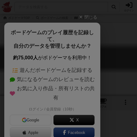
ログイン
閉じる
ボドゲーマTOP
ボードゲームの検索
聯合艦隊
ボードゲームのプレイ履歴を記録し
て、
自分のデータを管理しませんか？
聯合艦隊
約75,000人
がボドゲーマを利用中！
Fleet Battles 1933-1945
遊んだボードゲームを記録する
気になるゲームのレビューを読む
お気に入り作品・所有リストの共
有
19
2
3
トップ
画像
動画
レビュー
カフェ
ログイン / 会員登録（10秒）
Google
X
Apple
Facebook