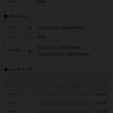
未登録
参考価格
クレジット
イシカワ アキラ（Akira Ishikawa）
ゲームデザイン
未登録
アートワーク
ホビージャパン（Hobby Japan）
関連企業/団体
サンセットゲームズ（Sunset Games）
レーティング
レーティングを行うには
ログイン
が必要です
-
非公開
10点の人
-
非公開
9点の人
-
非公開
8点の人