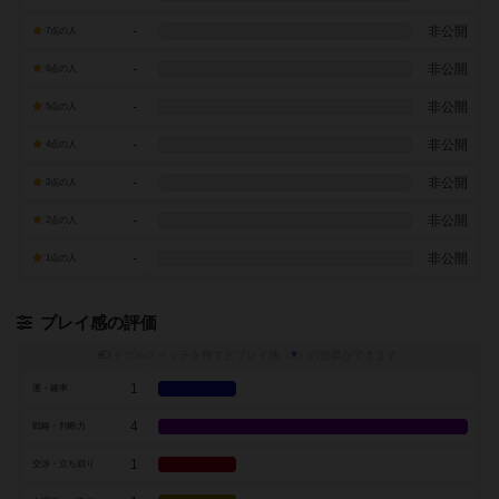
-
非公開
7点の人
-
非公開
6点の人
-
非公開
5点の人
-
非公開
4点の人
-
非公開
3点の人
-
非公開
2点の人
-
非公開
1点の人
プレイ感の評価
トグルスイッチを押すとプレイ感（
※
）の投票ができます
1
運・確率
4
戦略・判断力
1
交渉・立ち回り