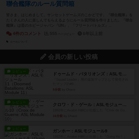
聯合艦隊のルール質問箱
皆さま、はじめまして。サンセットゲームズのこかどです。『聯合艦隊』を
たくさんの人に楽しんでもらえるようにルール質問箱を作りました。『聯合
艦隊』は昔のホビージャパン『IJN』、『フリートバトルズ』...
4件のコメント
555
6年以上前
ページビュー
ルールについて
会員の新しい投稿
レビュー
ドゥームド・バタリオンズ：ASLモジュール11
『Squad Leader』用の追加マップとして発売され
たマップの#9...
5分前
by Chaco
レビュー
クロワ・ド・ゲール：ASLモジュール10
1992年にAvalon Hill社が出版した『Croix de Gu...
16分前
by Chaco
レビュー
ガンホー：ASLモジュール9
1992年にAvalon Hill社が出版した『Gung Ho！』