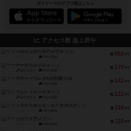
ボドゲーマのアプリ版はこちら
アクセス数 急上昇中
リワイルド：サウスアメリカ
552
PT
紹介文なし
2件の投稿
マーケットフレッシュ
170
PT
紹介文あり
1件の投稿
ファイアー・ブルズ / 火牛陣
141
PT
紹介文なし
1件の投稿
ワン・トゥ・ファイブ
122
PT
紹介文あり
1件の投稿
トランスオリエント・エクスプレス
119
PT
紹介文なし
1件の投稿
フラットアイアン
118
PT
紹介文なし
2件の投稿