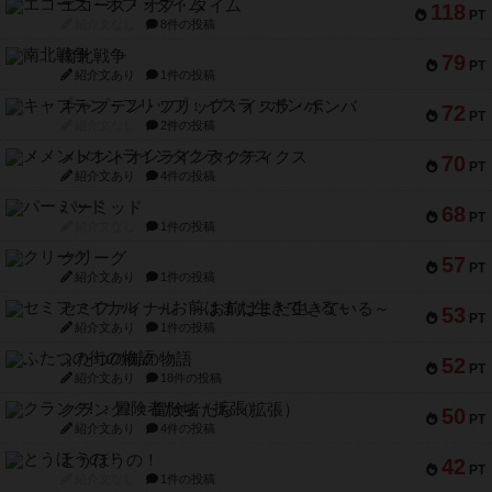
エコーズ・オブ・タイム
118
PT
紹介文なし
8件の投稿
南北戦争
79
PT
紹介文あり
1件の投稿
キャプテン・フリップ：イスラ・ボンバ
72
PT
紹介文なし
2件の投稿
メメントオンラインタクティクス
70
PT
紹介文あり
4件の投稿
パーミッド
68
PT
紹介文なし
1件の投稿
クリーグ
57
PT
紹介文あり
1件の投稿
セミファイナル ～お前はまだ生きている～
53
PT
紹介文あり
1件の投稿
ふたつの街の物語
52
PT
紹介文あり
18件の投稿
クランク! ：冒険者たち（拡張）
50
PT
紹介文あり
4件の投稿
とうほうの！
42
PT
紹介文なし
1件の投稿