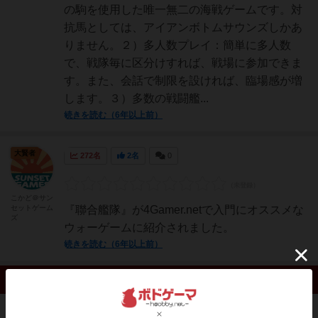
の駒を使用した唯一無二の海戦ゲームです。対
抗馬としては、アイアンボトムサウンズしかあ
りません。２）多人数プレイ：簡単に多人数
で、戦隊毎に区分けすれば、戦場に参加できま
す。また、会話で制限を設ければ、臨場感が増
します。３）多数の戦闘艦...
続きを読む（6年以上前）
大賢者
272名
2名
0
こかど＠サン
セットゲーム
『聯合艦隊』が4Gamer.netで入門にオススメな
ズ
ウォーゲームに紹介されました。
続きを読む（6年以上前）
リプレイ 0件