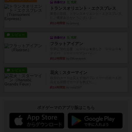
画像付き
充実
トランスオリエント・エクスプレス
乗客の皆様、トランスオリエント・エクスプレス
にご乗車ありがとうございま...
約11時間前
by jurong
レビュー
画像付き
充実
フラットアイアン
世界に浸れる度 ☆☆☆☆★楽しさ ☆☆☆☆★
タイパ ☆☆☆☆☆マンハッ...
約12時間前
by DKnewyork
レビュー
花火：スターマイン
自分のカードは見えず他のプレイヤーのカードが
見える状態でカードを教えた...
約14時間前
by mob567
ボドゲーマのアプリ版はこちら