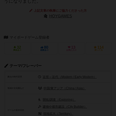
うになりました。
上記文章の執筆にご協力くださった方
HOYGAMES
マイボードゲーム登録者
32
80
13
114
興味あり
経験あり
お気に入り
持ってる
テーマ/フレーバー
近世～近代（Modern / Early Modern）
舞台の時代背景
中国/東アジア（China / Asia）
地域や文化圏など
開拓/調査（Exploring）
建物や都市建設（City Builder）
ゲームの基本目的
領地拡大（Territory）