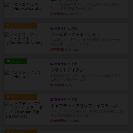
ボドゲ相席会でプレイしましたひらがなが書かれ
たカードを2枚まで手をつけ...
約6時間前
by みいやん
ルール/インスト
画像付き
充実
ノームズ・アット・ナイト
ベネボレンス女王は、忠実な臣民を称えるための
祝宴を開こうとしています。...
約7時間前
by jurong
レビュー
画像付き
充実
フラットアイアン
1~2人に限定された、エンジンビルド系のシステ
ム選んだ企業ボードに街で...
約7時間前
by あくり
ルール/インスト
画像付き
充実
キャプテン・フリップ：イスラ・ボンバ
イスラ・ボンバを探しに出航!潜水艦を装備し、あ
なたの乗組員を監獄から解...
約10時間前
by jurong
ルール/インスト