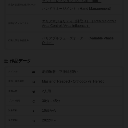
セットコレクション（Set Collection）
得点や資源等の獲得ルール
ハンドマネージメント（Hand Management）
エリアマジョリティ（陣取り）（Area Majority /
頻出するメカニクス
Area Control / Area influence）
バリアブルフェーズオーダー（Variable Phase
行動に関する仕組み
Order）
作品データ
老師敬服～正派対邪教～
タイトル
Master of Respect - Orthodox vs. Heretic
原題・英題表記
2人用
参加人数
30分～45分
プレイ時間
10歳から
対象年齢
2022年～
発売時期