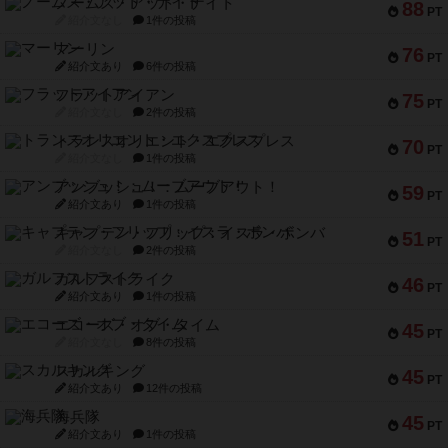
ノームズ・アット・ナイト
88
PT
紹介文なし
1件の投稿
マーリン
76
PT
紹介文あり
6件の投稿
フラットアイアン
75
PT
紹介文なし
2件の投稿
トランスオリエント・エクスプレス
70
PT
紹介文なし
1件の投稿
アンブッシュ！：ムーブアウト！
59
PT
紹介文あり
1件の投稿
キャプテン・フリップ：イスラ・ボンバ
51
PT
紹介文なし
2件の投稿
ガルフストライク
46
PT
紹介文あり
1件の投稿
エコーズ・オブ・タイム
45
PT
紹介文なし
8件の投稿
スカルキング
45
PT
紹介文あり
12件の投稿
海兵隊
45
PT
紹介文あり
1件の投稿