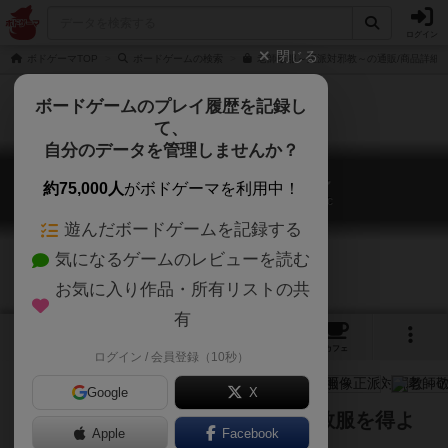
ログイン
閉じる
ボドゲーマTOP
ボードゲームの検索
老師敬服～正派対邪教～の通販/商品詳細
ボードゲームのプレイ履歴を記録し
て、
自分のデータを管理しませんか？
老師敬服～正派対邪教～
約75,000人
がボドゲーマを利用中！
Master of Respect - Orthodox vs. Heretic
遊んだボードゲームを記録する
気になるゲームのレビューを読む
お気に入り作品・所有リストの共
有
4
1
10
トップ
画像
動画
レビュー
カフェ
ログイン / 会員登録（10秒）
Google
X
弟子を育て、技を極め、好敵手の敬服を得よ
Apple
Facebook