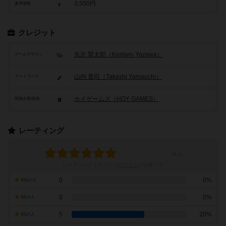
3,500円
参考価格
クレジット
矢沢 賢太郎（Kentaro Yazawa）
ゲームデザイン
山内 貴司（Takashi Yamauchi）
アートワーク
ホイゲームズ（HOY GAMES）
関連企業/団体
レーティング
レーティングを行うには
ログイン
が必要です
0
0%
10点の人
0
0%
9点の人
5
20%
8点の人