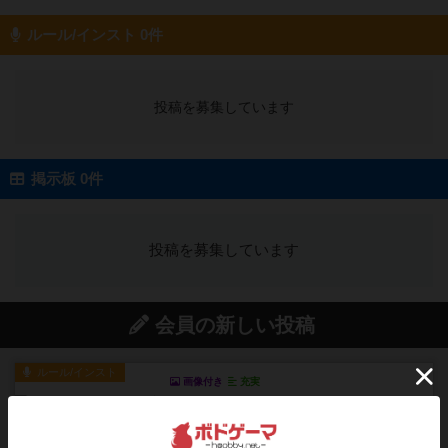
ルール/インスト 0件
投稿を募集しています
掲示板 0件
投稿を募集しています
会員の新しい投稿
ルール/インスト
画像付き
充実
マーケットフレッシュ
目的あなたの店先に農産物の木箱を戦略的に積み
重ねて在庫を最大化し、競合...