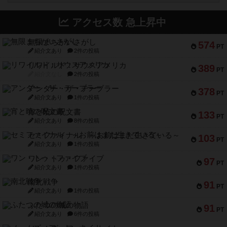
アクセス数 急上昇中
無限まちがいさがし
574
PT
紹介文あり
2件の投稿
リワイルド：サウスアメリカ
389
PT
紹介文なし
2件の投稿
アンダー・ザ・テーブラー
378
PT
紹介文あり
1件の投稿
宵と暁の呪文書
133
PT
紹介文あり
8件の投稿
セミファイナル ～お前はまだ生きている～
103
PT
紹介文あり
1件の投稿
ワン・トゥ・ファイブ
97
PT
紹介文あり
1件の投稿
南北戦争
91
PT
紹介文あり
1件の投稿
ふたつの城の物語
91
PT
紹介文あり
6件の投稿