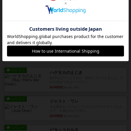
約4時間前
by jurong
レビュー
メメントオンラインタクティクス
どんどん物量が増えて大変になっていく押し付け
合いが楽しいゲーム盛り上が...
約4時間前
by nekomanma222
レビュー
ヘックメック
サイコロゲームです1から5までの数字と芋虫がか
かれたダイス。これを振っ...
約6時間前
by みいやん
レビュー
ハゲタカのえじき
超有名なゲームですが、初めてプレイしました。1
から15までのカードがプ...
約6時間前
by みいやん
レビュー
ジャスト・ワン
まぁ面白かった‼️よくテレビとかのバラエティなん
かで、お題がわからずに...
約6時間前
by みいやん
レビュー
ピタッコカルタ