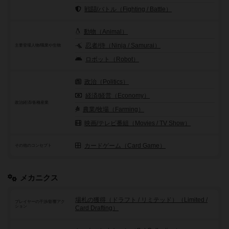
戦闘/バトル（Fighting / Battle）
動物（Animal）
忍者/侍（Ninja / Samurai）
主要登場人物/職業や生物
ロボット（Robot）
政治（Politics）
経済/経営（Economy）
政治経済/各種産業
農業/牧場（Farming）
映画/テレビ番組（Movies / TV Show）
カードゲーム（Card Game）
その他のコンセプト
メカニクス
場札の獲得（ドラフト / リミテッド）（Limited /
プレイヤーの干渉/影響アク
ション
Card Drafting）