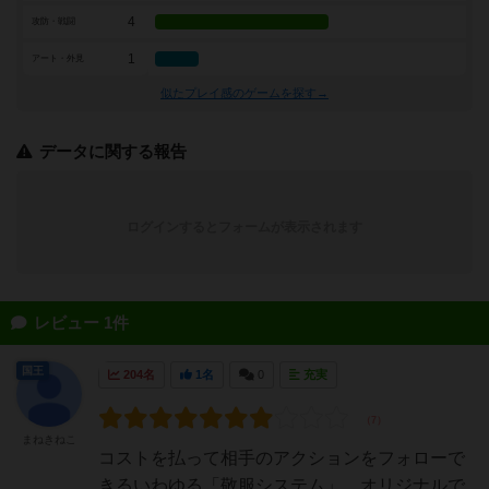
4
攻防・戦闘
1
アート・外見
似たプレイ感のゲームを探す→
データに関する報告
ログインするとフォームが表示されます
レビュー 1件
国王
204名
1名
0
充実
まねきねこ
コストを払って相手のアクションをフォローで
きるいわゆる「敬服システム」。オリジナルで