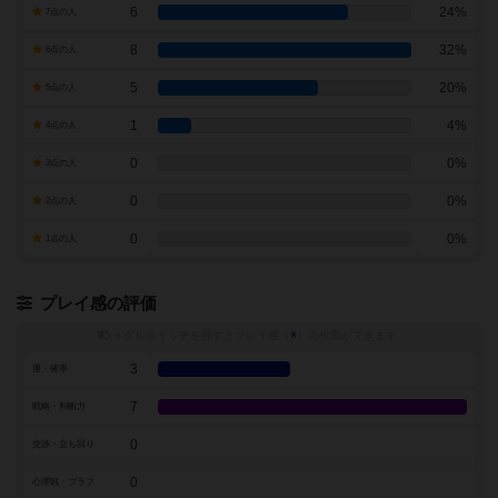
6
24%
7点の人
8
32%
6点の人
5
20%
5点の人
1
4%
4点の人
0
0%
3点の人
0
0%
2点の人
0
0%
1点の人
プレイ感の評価
トグルスイッチを押すとプレイ感（
※
）の投票ができます
3
運・確率
7
戦略・判断力
0
交渉・立ち回り
0
心理戦・ブラフ