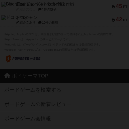
Bitter End ブタペスト救出作戦
45
PT
紹介文なし
1件の投稿
ドコジャン
42
PT
紹介文あり
10件の投稿
※Apple、Apple のロゴ は、米国および他の国々で登録されたApple Inc.の商標です。
※App Store は、Apple Inc.のサービスマークです。
※Android は、グーグル インコーポレイテッドの商標または登録商標です。
※Google Play とそのロゴは、Google Inc.の商標または登録商標です。
ボドゲーマTOP
ボードゲームを検索する
ボードゲームの新着レビュー
ボードゲーム会情報