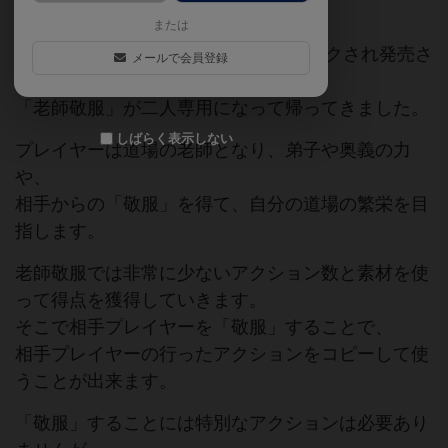
2016年にHOY GAMESから発売し、
または
ホビージャパン様より2019年にリメイクされ発売さ
メールで会員登録
れた、
「老師敬服」が二人専用になって帰ってきました。
しばらく表示しない
プレイヤーは道場の老師となり、弟子や奥義の力
や、
相手からの「敬服」を得て、自分の道場の繁栄を目
指します。
老師敬服では非常に少ないアクション数と素材を使
って得点を獲得していきます。
そこで相手プレイヤーを「敬服」することで、
相手プレイヤーの行ったアクションをコピーして使
うことが出来ます。
「敬服」することには特別なアクションは必要あり