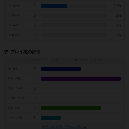
2
14%
4点の人
0
0%
3点の人
0
0%
2点の人
0
0%
1点の人
プレイ感の評価
トグルスイッチを押すとプレイ感（
※
）の投票ができます
2
運・確率
4
戦略・判断力
0
交渉・立ち回り
0
心理戦・ブラフ
3
攻防・戦闘
1
アート・外見
似たプレイ感のゲームを探す→