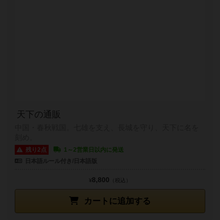
天下の通販
中国・春秋戦国。七雄を支え、長城を守り、天下に名を
刻め。
残り2点
1～2営業日以内に発送
日本語ルール付き/日本語版
8,800
¥
（税込）
カートに追加する