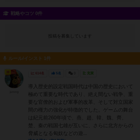
戦略やコツ 0件
投稿を募集しています
ルール/インスト 1件
神
614名
5名
0
充実
導入歴史的設定戦国時代は中国の歴史において
jurong
極めて重要な時代であり、絶え間ない戦争、重
要な官僚的および軍事的改革、そして対立国家
間の権力の強化が特徴的でした。ゲームの舞台
は紀元前260年頃で、燕、趙、韓、魏、齊、
楚、秦の戦国七雄が互いに、さらに北方からの
脅威となる匈奴などの遊...