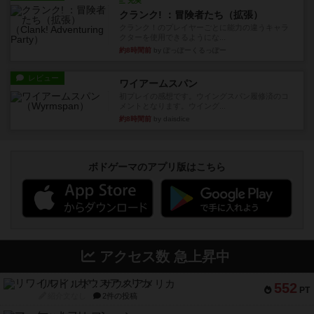
充実
クランク! ：冒険者たち（拡張）
クランク！のプレイヤーごとに能力の違うキャラ
クターを使用できるようにな...
約8時間前
by ぽっぽーくるっぽー
レビュー
ワイアームスパン
初プレイの感想です。ウイングスパン履修済のコ
メントとなります。ウイング...
約8時間前
by daisdice
ボドゲーマのアプリ版はこちら
アクセス数 急上昇中
リワイルド：サウスアメリカ
552
PT
紹介文なし
2件の投稿