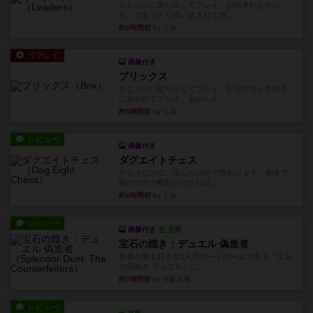
久しぶりに取り出してプレイ。詰めきれなかっ
た…であっさり追い込まれて負...
約5時間前
by くみ
リプレイ
画像付き
ブリックス
久しぶりに取り出してプレイ。記号担当と色担当
に分かれてプレイ。あかんか...
約5時間前
by くみ
レビュー
画像付き
ダグエイトチェス
チェスなのに、ほんの10分で終わります。動きで
敵のコマの種類が分かれば...
約6時間前
by くみ
レビュー
画像付き
充実
宝石の煌き：デュエル 偽造者
筆者が最も好きな2人用ボードゲームである『宝石
の煌めき デュエル』に、...
約7時間前
by 手動人形
レビュー