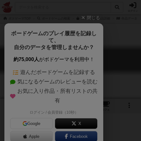
ログイン
閉じる
ボドゲーマTOP
ボードゲームの検索
天下の通販/商品詳細
作品データ
ボードゲームのプレイ履歴を記録し
て、
自分のデータを管理しませんか？
天下
約75,000人
がボドゲーマを利用中！
Tianxia
遊んだボードゲームを記録する
気になるゲームのレビューを読む
お気に入り作品・所有リストの共
有
1
11
トップ
画像
動画
レビュー
カフェ
ログイン / 会員登録（10秒）
Google
X
Apple
ご協力ください
Facebook