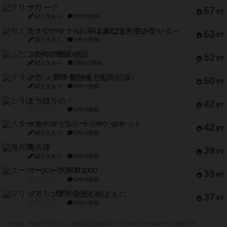
クリーグ
57
PT
紹介文あり
1件の投稿
セミファイナル ～お前はまだ生きている～
53
PT
紹介文あり
1件の投稿
ふたつの街の物語
52
PT
紹介文あり
18件の投稿
クランク! ：冒険者たち（拡張）
50
PT
紹介文あり
4件の投稿
とうほうの！
42
PT
紹介文なし
1件の投稿
スターマイン・ラミー ポケット
42
PT
紹介文あり
2件の投稿
海兵隊
39
PT
紹介文あり
1件の投稿
スーパーストア3000
39
PT
紹介文なし
1件の投稿
フリップ７：復讐心とともに
37
PT
紹介文なし
2件の投稿
※Apple、Apple のロゴ は、米国および他の国々で登録されたApple Inc.の商標です。