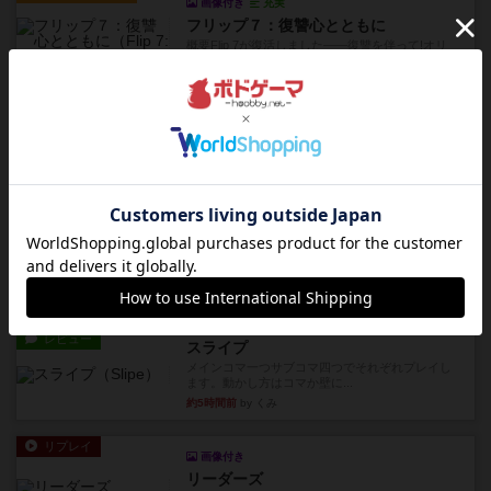
画像付き
充実
フリップ７：復讐心とともに
概要Flip 7が復活しました――復讐を伴って!オリ
ジナルゲームの楽し...
約3時間前
by jurong
レビュー
アズール：シントラのステンドグラス
大好きなアズールシリーズ。ステンドグラスを作
っていきます✨1部より自由...
約4時間前
by しんたろ
レビュー
エクスペディション：世界を巡る冒険
クラマー氏の不朽の名作。新しいボードゲームほ
どおもしろいはず？いいえ。...
約5時間前
by 田中昌平
レビュー
スライプ
メインコマ一つサブコマ四つでそれぞれプレイし
ます。動かし方はコマか壁に...
約5時間前
by くみ
リプレイ
画像付き
リーダーズ