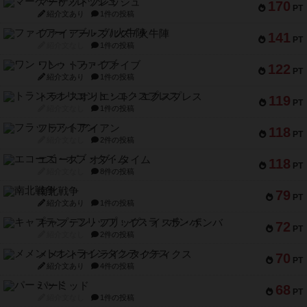
マーケットフレッシュ
170
PT
紹介文あり
1件の投稿
ファイアー・ブルズ / 火牛陣
141
PT
紹介文なし
1件の投稿
ワン・トゥ・ファイブ
122
PT
紹介文あり
1件の投稿
トランスオリエント・エクスプレス
119
PT
紹介文なし
1件の投稿
フラットアイアン
118
PT
紹介文なし
2件の投稿
エコーズ・オブ・タイム
118
PT
紹介文なし
8件の投稿
南北戦争
79
PT
紹介文あり
1件の投稿
キャプテン・フリップ：イスラ・ボンバ
72
PT
紹介文なし
2件の投稿
メメントオンラインタクティクス
70
PT
紹介文あり
4件の投稿
パーミッド
68
PT
紹介文なし
1件の投稿