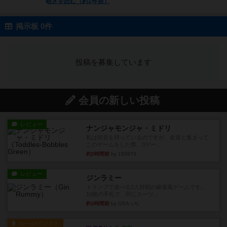
続きを読む（約1年前）
掲示板 0件
投稿を募集しています
会員の新しい投稿
レビュー
ナンジャモンジャ・ミドリ
私は吃音を持っているのですが、友達と集まって
このゲームをした際、3ゲー...
約2時間前
by 155973
レビュー
ジンラミー
トランプで遊べる2人対戦の麻雀風ゲームです。
10枚の手札で、同じスーツ...
約3時間前
by OSAっち
ルール/インスト