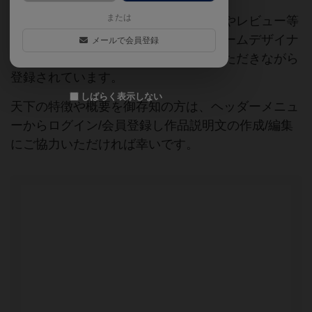
または
当サイトに掲載されている作品説明文やレビュー等
の情報は、ボドゲーマ運営事務局・ゲームデザイナ
メールで会員登録
ーご本人様・有志の皆様にご協力をいただきながら
登録されています。
しばらく表示しない
天下の特徴や概要を御存知の方は、ヘッダーメニュ
ーからログイン/会員登録し作品説明文の作成/編集
にご協力いただければ幸いです。