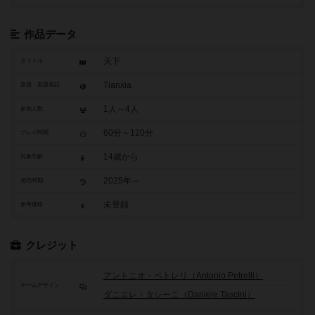
作品データ
天下
タイトル
Tianxia
原題・英題表記
1人～4人
参加人数
60分～120分
プレイ時間
14歳から
対象年齢
2025年～
発売時期
未登録
参考価格
クレジット
アントニオ・ペトレリ（Antonio Petrelli）
ゲームデザイン
ダニエレ・タシーニ（Daniele Tascini）