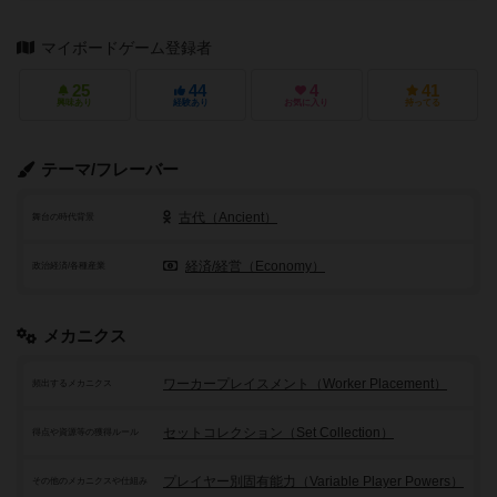
マイボードゲーム登録者
25
44
4
41
興味あり
経験あり
お気に入り
持ってる
テーマ/フレーバー
古代（Ancient）
舞台の時代背景
経済/経営（Economy）
政治経済/各種産業
メカニクス
ワーカープレイスメント（Worker Placement）
頻出するメカニクス
セットコレクション（Set Collection）
得点や資源等の獲得ルール
プレイヤー別固有能力（Variable Player Powers）
その他のメカニクスや仕組み