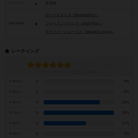
未登録
アートワーク
ボード＆ダイス（Board&Dice）
ジャイアントロック（Giant Roc）
関連企業/団体
モサイコ・ジョーゴス（Mosaico Jogos）
レーティング
レーティングを行うには
ログイン
が必要です
0
0%
10点の人
0
0%
9点の人
4
29%
8点の人
5
36%
7点の人
3
21%
6点の人
0
0%
5点の人