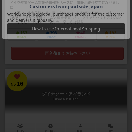
ドイツ年間ゲーム対象受賞作をベースに、冒険小説仕立てになりまし
た
小説の「八十日間世界一周」をテーマにしたボードゲームです。
1979年にドイツ年間ゲーム大賞を受賞した、ウサギとハリネズミのル
ールをもとに作られているため、楽しさは折り...
153
396
40
192
興味あり
経験あり
お気に入り
持ってる
再入荷までお待ち下さい
16
No.
ダイナソー・アイランド
Dinosaur Island
1～4人
60～150分
10歳～
8件