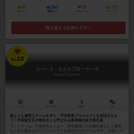
87
240
56
370
興味あり
経験あり
お気に入り
持ってる
再入荷までお待ち下さい
10
No.
スペース・エクスプローラーズ
Space Explorers
2～4人
20～40分
10歳～
5件
誰よりも優秀なチームを作り、宇宙探査プロジェクトを成功させよ
う！宇宙版宝石の煌めきとも呼ばれる最高峰の拡大再生産
プレイヤーは、宇宙研究センター、研究開発ハブの責任者として優秀
な人材を集めながらプロジェクトを成功させるゲームです。 人材(スペ