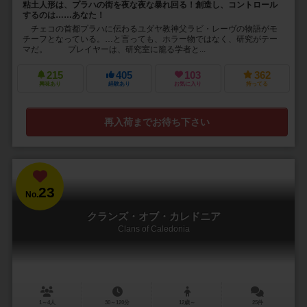
粘土人形は、プラハの街を夜な夜な暴れ回る！創造し、コントロール
するのは……あなた！
チェコの首都プラハに伝わるユダヤ教神父ラビ・レーヴの物語がモ
チーフとなっている。…と言っても、ホラー物ではなく、研究がテー
マだ。 プレイヤーは、研究室に籠る学者と...
215
405
103
362
興味あり
経験あり
お気に入り
持ってる
再入荷までお待ち下さい
23
No.
クランズ・オブ・カレドニア
Clans of Caledonia
1～4人
30～120分
12歳～
25件