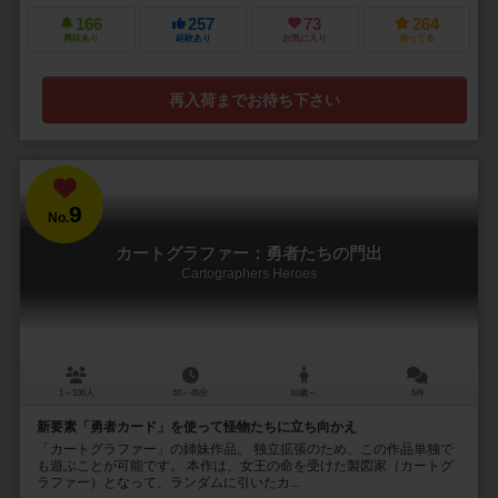
166
257
73
264
興味あり
経験あり
お気に入り
持ってる
再入荷までお待ち下さい
9
No.
カートグラファー：勇者たちの門出
Cartographers Heroes
1～100人
30～45分
10歳～
5件
新要素「勇者カード」を使って怪物たちに立ち向かえ
「カートグラファー」の姉妹作品。 独立拡張のため、この作品単独で
も遊ぶことが可能です。 本作は、女王の命を受けた製図家（カートグ
ラファー）となって、ランダムに引いたカ...