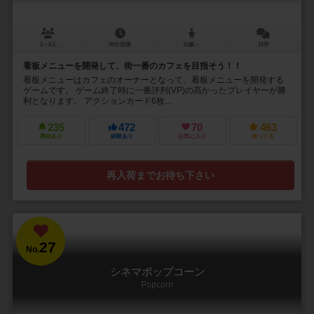
2～5人
30分前後
10歳～
12件
看板メニューを開発して、街一番のカフェを目指そう！！
看板メニューはカフェのオーナーとなって、看板メニューを開発する
ゲームです。 ゲーム終了時に一番評判(VP)の高かったプレイヤーが勝
利となります。 アクションカード6枚...
235
472
70
463
興味あり
経験あり
お気に入り
持ってる
再入荷までお待ち下さい
27
No.
シネマポップコーン
Popcorn