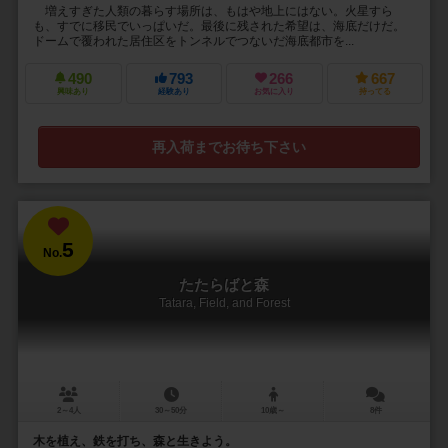
増えすぎた人類の暮らす場所は、もはや地上にはない。火星すら
も、すでに移民でいっぱいだ。最後に残された希望は、海底だけだ。
ドームで覆われた居住区をトンネルでつないだ海底都市を...
490
793
266
667
興味あり
経験あり
お気に入り
持ってる
再入荷までお待ち下さい
5
No.
たたらばと森
Tatara, Field, and Forest
2～4人
30～50分
10歳～
8件
木を植え、鉄を打ち、森と生きよう。