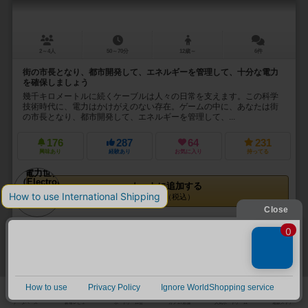
2～4人
50～70分
12歳～
6件
街の市長となり、都市開発して、エネルギーを管理して、十分な電力
を確保しましょう
幾千キロメートルに続くケーブルは人々の日常を支えます。この科学
技術時代に、電力はかけがえのない存在。ゲームの中に、あなたは街
の市長となり、都市開発して、エネルギーを管理して、...
176
287
64
231
興味あり
経験あり
お気に入り
持ってる
カートに追加する
6,600円（税込）
31
No.
コインブラ
Coimbra