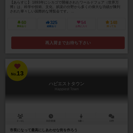
【あらすじ】 1893年にシカゴで開催されたワールドフェア（世界万
博）は、科学や技術、文化、娯楽の分野から多くの偉大な功績が陳列
された華々しい国際的な博覧会です。 ...
60
325
54
148
興味あり
経験あり
お気に入り
持ってる
再入荷までお待ち下さい
13
No.
ハピエストタウン
Happiest Town
2～4人
15分前後
6歳～
13件
市長になって最高にしあわせな街を作ろう