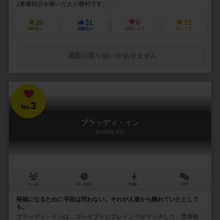
1番勝利点を稼いだ人が勝利です。 ...
20
31
6
21
興味あり
経験あり
お気に入り
持ってる
通販の取り扱いがありません
3
No.
ブラッディ・イン
Bloody Inn
1～4人
40～60分
15歳～
23件
裕福になるために手段は問わない。それが人道から離れていたとして
も。
ブラッディ・インは、コンセプトとプレイングがマッチした、世界観