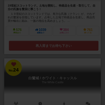
19世紀スコットランド。土地を開拓し、特産品を生産・取引して、自
分の氏族を繁栄に導こう！
１９世紀のスコットランドでは、有力な氏族（クラン）が、それぞ
れの繁栄を目指しています。占有した土地で特産品を生産し、商品売
買や輸出に励み、一族の地位を高めましょう。 ...
576
1039
384
761
興味あり
経験あり
お気に入り
持ってる
再入荷までお待ち下さい
24
No.
白鷺城 / ホワイト・キャッスル
The White Castle