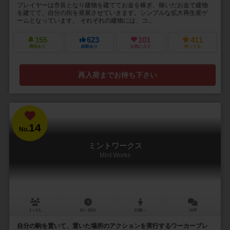
プレイヤーは市長となり建物を建ててお金を稼ぎ、稼いだお金で建物
を建てて、自分の街を発展させていきます。シンプルな拡大再生産ゲ
ームとなっています。 それぞれの建物には、コ...
155
623
101
411
興味あり
経験あり
お気に入り
持ってる
再入荷までお待ち下さい
14
No.
ミントワークス
Mint Works
1～4人
10～20分
13歳～
16件
自分の駒を置いて、置いた場所のアクションを実行するワーカープレ