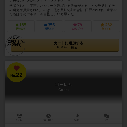
宇宙を股にかけるダイスドラフトゲーム
学者たちが、宇宙にパルサーと呼ばれる天体があることを発見してそ
の研究が賞賛された。のは、遥か数世紀前の話。 西暦2849年。企業家
たちはそのパルサーを目指し、いち早くた...
185
355
79
232
興味あり
経験あり
お気に入り
持ってる
カートに追加する
6,600円（税込）
22
No.
ゴーレム
Golem
1～4人
90～120分
14歳～
12件