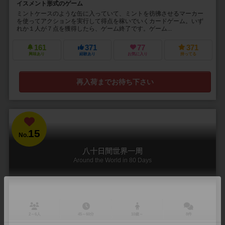
イスメント形式のゲーム
ミントケースのような缶に入っていて、ミントを彷彿させるマーカー
を使ってアクションを実行して得点を稼いでいくカードゲーム。いず
れか１人が７点を獲得したら、ゲーム終了です。ゲーム...
161
371
77
371
興味あり
経験あり
お気に入り
持ってる
再入荷までお待ち下さい
15
No.
八十日間世界一周
Around the World in 80 Days
2～6人
45～60分
10歳～
8件