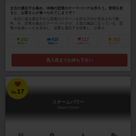
太古の遺伝子を集め、本物の恐竜のテーマパークを作ろう。管理を怠
ると、お客さんが食べられてしまうぞ！
化石に残る遺伝子から恐竜のクローンを作る方法が見出されて数
年。今、恐竜を集めたテーマパークが、人気の施設になっている。恐
竜の合成レシピを見出し、必要な遺伝子を収集し、お客さ...
242
415
117
382
興味あり
経験あり
お気に入り
持ってる
再入荷までお待ち下さい
17
No.
スチームパワー
Steam Power