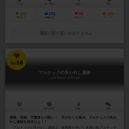
1～5人
45～90分
14歳～
9件
101
202
38
195
興味あり
経験あり
お気に入り
持ってる
通販の取り扱いがありません
18
No.
アルナックの失われし遺跡
Lost Ruins of Arnak
1～4人
30～120分
12歳～
42件
冒険、発掘、守護者との戦い！ 手がかりを集め、アルナックの失わ
れし遺跡を発見せよ！！
アルナックの失われし遺跡は、探検隊を率いて未踏の島アルナック