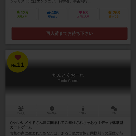
シャリスト)にはエンジニア、科学者、宇宙飛行...
125
406
53
263
興味あり
経験あり
お気に入り
持ってる
再入荷までお待ち下さい
11
No.
たんとくおーれ
Tanto Cuore
2～4人
30～60分
12歳～
2件
かわいいメイドさん達に囲まれてご奉仕されちゃおう！デッキ構築型
カードゲーム
貴族の家に生まれたあなたは、ある日他の貴族と同様別々の屋敷が与