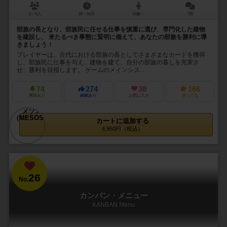
2～5人
20～50分
10歳～
7件
部族の長となり、部族民に任せる仕事を慎重に選び、専門化した建物
を建設し、 来たるべき事態に賢明に備えて、あなたの部族を勝利に導
きましょう！
プレイヤーは、古代における部族の長としてさまざまなカードを獲得
し、部族民に仕事を与え、建物を建て、自分の部族の暮しを充実さ
せ、勝利を目指します。 ゲームのメインシス...
74
274
38
166
興味あり
経験あり
お気に入り
持ってる
カートに追加する
4,950円（税込）
26
No.
カンバン・メニュー
KANBAN Menu