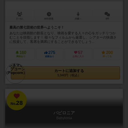
2～4人
60分前後
10歳～
8件
最高の第七芸術の世界へようこそ！
あなたは映画館の館長となり、映画を愛する人々の心をガッチリつか
むことを目指します！ 様々なフィルムから厳選し、シアターの快適さ
に投資して、客席を満席にすることができるでしょう...
160
275
57
200
興味あり
経験あり
お気に入り
持ってる
カートに追加する
5,940円（税込）
28
No.
バビロニア
Babylonia