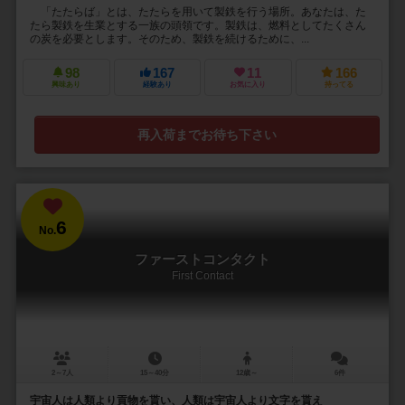
「たたらば」とは、たたらを用いて製鉄を行う場所。あなたは、た
たら製鉄を生業とする一族の頭領です。製鉄は、燃料としてたくさん
の炭を必要とします。そのため、製鉄を続けるために、...
98
167
11
166
興味あり
経験あり
お気に入り
持ってる
再入荷までお待ち下さい
6
No.
ファーストコンタクト
First Contact
2～7人
15～40分
12歳～
6件
宇宙人は人類より貢物を貰い、人類は宇宙人より文字を貰え