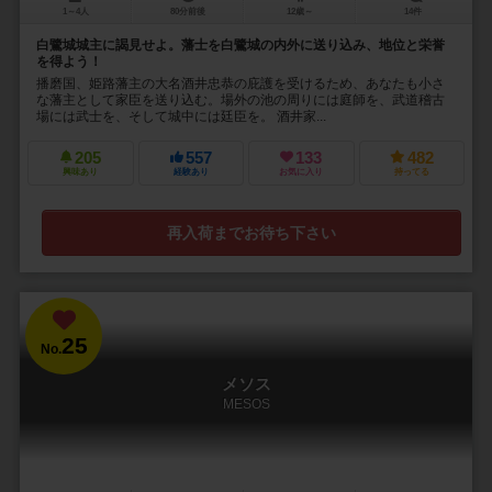
1～4人
80分前後
12歳～
14件
白鷺城城主に謁見せよ。藩士を白鷺城の内外に送り込み、地位と栄誉
を得よう！
播磨国、姫路藩主の大名酒井忠恭の庇護を受けるため、あなたも小さ
な藩主として家臣を送り込む。場外の池の周りには庭師を、武道稽古
場には武士を、そして城中には廷臣を。 酒井家...
205
557
133
482
興味あり
経験あり
お気に入り
持ってる
再入荷までお待ち下さい
25
No.
メソス
MESOS