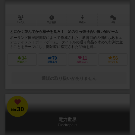
2～5人
60分前後
12歳～
4件
とにかく並んでから様子を見ろ！ 足の引っ張り合い買い物ゲーム
ポーランド国民記憶院によって作成された、教育目的の側面もあるエ
デュテイメントボードゲーム。 タイトルの通り商品を求めて行列に並
ぶことをテーマにし、開始時に指定された品物を買...
34
79
11
56
興味あり
経験あり
お気に入り
持ってる
通販の取り扱いがありません
30
No.
電力世界
Electropolis