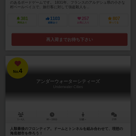
のあるボードゲームです。 1831年、フランスのアルデシュ県の小さな
村ベールベイユで、旅行客に対して強盗殺人を...
381
1103
257
807
興味あり
経験あり
お気に入り
持ってる
再入荷までお待ち下さい
4
No.
アンダーウォーターシティーズ
Underwater Cities
1～4人
80～150分
12歳～
17件
人類最後のフロンティア。ドームとトンネルを組み合わせて、理想の
海底都市を作ろう！