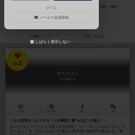
または
メールで会員登録
しばらく表示しない
1
No.
マスクメン
MaskMen
2～6人
20～30分
9歳～
15件
いまは背後をくれてやる！だが最後に勝つのはこの俺だ！！
6人のプロレスラーによる新人王決定戦！ ーー「やってみなけりゃ、わ
からねぇ」 そう云わんばかりの負けん気の強い猛者共が集められ、最