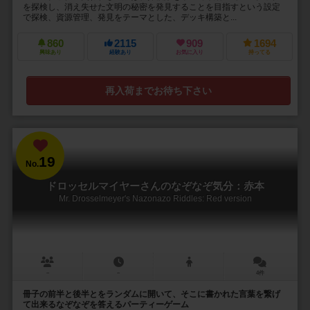
を探検し、消え失せた文明の秘密を発見することを目指すという設定
で探検、資源管理、発見をテーマとした、デッキ構築と...
860
2115
909
1694
興味あり
経験あり
お気に入り
持ってる
再入荷までお待ち下さい
19
No.
ドロッセルマイヤーさんのなぞなぞ気分：赤本
Mr. Drosselmeyer's Nazonazo Riddles: Red version
－
－
4件
冊子の前半と後半とをランダムに開いて、そこに書かれた言葉を繋げ
て出来るなぞなぞを答えるパーティーゲーム