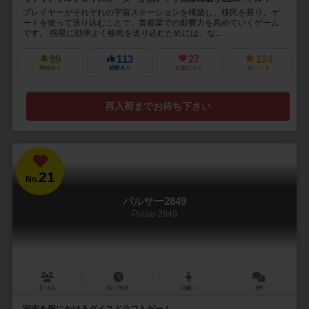
プレイヤーがそれぞれの宇宙ステーションを構築し、移民を募り、ゲ
ートを使って送り込むことで、首都星での影響力を高めていくゲーム
です。 惑星に効率よく移民を送り込むためには、な...
99
113
27
124
興味あり
経験あり
お気に入り
持ってる
再入荷までお待ち下さい
21
No.
パルサー2849
Pulsar 2849
2～4人
60～90分
14歳～
8件