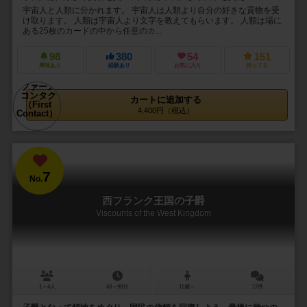
宇宙人と人類に分かれます。 宇宙人は人類より自分の好きな貢物を受
け取ります。 人類は宇宙人より文字を教えてもらいます。 人類は場に
ある25枚のカードの中から任意のカ...
98
380
54
151
興味あり
経験あり
お気に入り
持ってる
カートに追加する
4,400円（税込）
7
No.
西フランク王国の子爵
Viscounts of the West Kingdom
1～4人
60～90分
12歳～
17件