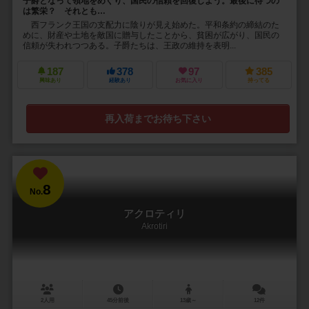
子爵となって領地をめぐり、国民の信頼を回復しよう。最後に待つの
は繁栄？ それとも…
西フランク王国の支配力に陰りが見え始めた。平和条約の締結のた
めに、財産や土地を敵国に贈与したことから、貧困が広がり、国民の
信頼が失われつつある。子爵たちは、王政の維持を表明...
187
378
97
385
興味あり
経験あり
お気に入り
持ってる
再入荷までお待ち下さい
8
No.
アクロティリ
Akrotiri
2人用
45分前後
13歳～
12件