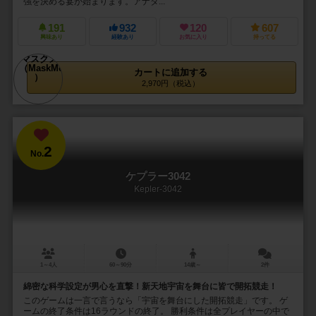
強を決める宴が始まります。アナタ...
191
932
120
607
興味あり
経験あり
お気に入り
持ってる
カートに追加する
2,970円（税込）
2
No.
ケプラー3042
Kepler-3042
1～4人
60～90分
14歳～
2件
綿密な科学設定が男心を直撃！新天地宇宙を舞台に皆で開拓競走！
このゲームは一言で言うなら「宇宙を舞台にした開拓競走」です。 ゲ
ームの終了条件は16ラウンドの終了。 勝利条件は全プレイヤーの中で