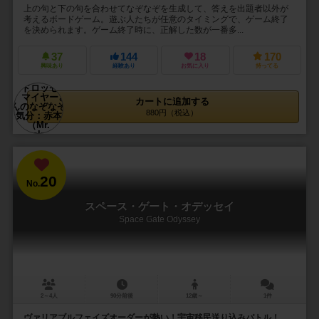
上の句と下の句を合わせてなぞなぞを生成して、答えを出題者以外が
考えるボードゲーム。遊ぶ人たちが任意のタイミングで、ゲーム終了
を決められます。ゲーム終了時に、正解した数が一番多...
37
144
18
170
興味あり
経験あり
お気に入り
持ってる
カートに追加する
880円（税込）
20
No.
スペース・ゲート・オデッセイ
Space Gate Odyssey
2～4人
90分前後
12歳～
1件
ヴァリアブルフェイズオーダーが熱い！宇宙移民送り込みバトル！