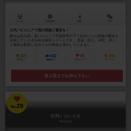
2～4人
60分前後
12歳～
12件
古代バビロニアで我が部族に繁栄を！
舞台は紀元前。新バビロニア帝国皇帝の下で自分たちの部族の繁栄を
目指してしのぎを削る陣取りゲームです。 貴族（役人、神官、商人）
と農民を配置し自分たちの陣地を増やしていきまし...
225
442
99
296
興味あり
経験あり
お気に入り
持ってる
再入荷までお待ち下さい
29
No.
行列 / コレイカ
Kolejka