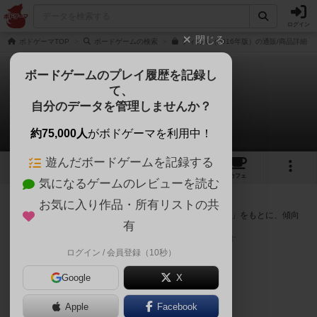
ログイン
閉じる
ボドゲーマTOP
ボードゲームの検索
ティカル（2016年版）の通販/商品詳細
ボードゲームのプレイ履歴を記録し
て、
ティカル
自分のデータを管理しませんか？
次のおすすめボードゲーム
約75,000人
がボドゲーマを利用中！
遊んだボードゲームを記録する
16
1
19
65
トップ
画像
動画
レビュー
カフェ
気になるゲームのレビューを読む
『ティカル』が好きな方へのおすすめ
お気に入り作品・所有リストの共
このゲームのトップページで投票された「プレイ感の評価」をもとに、傾向
有
が近いボードゲームをランキング形式で紹介します。
※リストには一定の投票数がある作品のみを表示しています
ログイン / 会員登録（10秒）
Google
X
Apple
Facebook