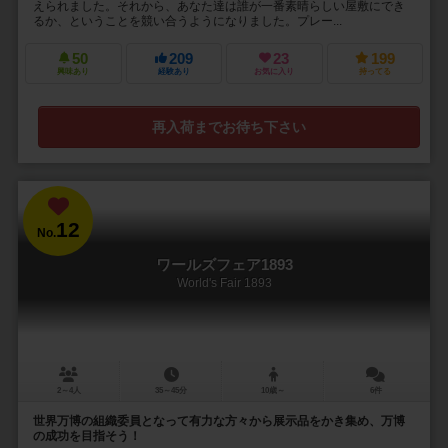
えられました。それから、あなた達は誰が一番素晴らしい屋敷にでき
るか、ということを競い合うようになりました。プレー...
50
209
23
199
興味あり
経験あり
お気に入り
持ってる
再入荷までお待ち下さい
12
No.
ワールズフェア1893
World's Fair 1893
2～4人
35～45分
10歳～
6件
世界万博の組織委員となって有力な方々から展示品をかき集め、万博
の成功を目指そう！