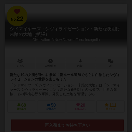
22
No.
シドマイヤーズ・シヴィライゼーション：新たな夜明け
未踏の大地（拡張）
Civilization: A New Dawn – Terra Incognita
2～5人
120分前後
14歳～
2件
新たな10の文明が争いに参加！新ルール追加でさらに白熱したシヴィ
ライゼーションの世界を楽しもう☆
『シドマイヤーズ シヴィライゼーション：未踏の大地』は『シドマイ
ヤーズ シヴィライゼーション：新たな夜明け』の拡張で、世界の探
検、その探検を行う軍隊、発見した土地を管理するの...
68
50
20
111
興味あり
経験あり
お気に入り
持ってる
再入荷までお待ち下さい