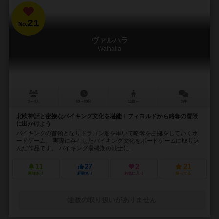
21
No.
ヴァルハラ
Walhalla
3～4人
60～80分
12歳～
3件
北欧神話と密接なバイキング文化を堪能！フィヨルドから略奪の冒険
に出かけよう
バイキングの首領となりドラゴン船を率いて略奪を占拠をしていくボ
ードゲーム。 実際に存在したバイキング文化をボードゲームに取り込
んだ作品です。 バイキング最盛期の戦士に...
11
27
2
21
興味あり
経験あり
お気に入り
持ってる
通販の取り扱いがありません