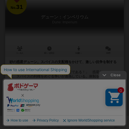
31
No.
デューン：インペリウム
Dune: Imperium
1～4人
60～120分
14歳～
19件
砂の惑星デューン。スパイスの支配権をかけて、激しい抗争を制する
のは誰だ？
「スパイスこそが、宇宙でもっとも重要である！」 惑星デューンで
は、スパイスの利権をめぐる争いが過熱している。体制を維持したい
皇帝。物体転送技術を独占する組織。謀略を練り暗躍す...
512
1043
351
798
興味あり
経験あり
お気に入り
持ってる
再入荷までお待ち下さい