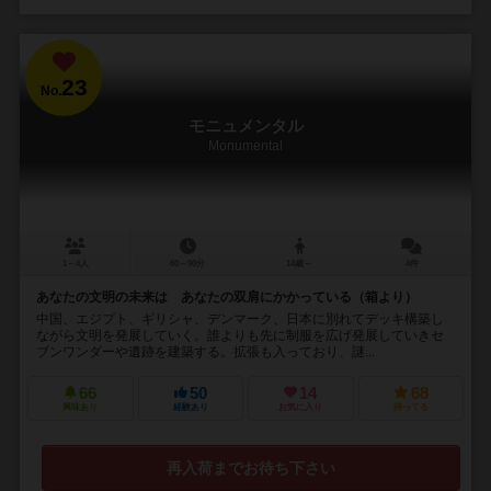
23
No.
モニュメンタル
Monumental
1～4人
60～90分
14歳～
4件
あなたの文明の未来は あなたの双肩にかかっている（箱より）
中国、エジプト、ギリシャ、デンマーク、日本に別れてデッキ構築し
ながら文明を発展していく。誰よりも先に制服を広げ発展していきセ
ブンワンダーや遺跡を建築する。拡張も入っており、謎...
66
50
14
68
興味あり
経験あり
お気に入り
持ってる
再入荷までお待ち下さい