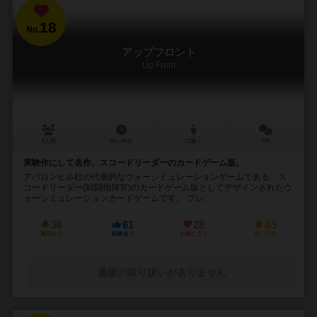
18
No.
アップフロント
Up Front
2人用
60～80分
12歳～
4件
実験作にして名作。スコードリーダーのカードゲーム版。
アバロンヒル社の代表的なウォーシミュレーションゲームである、ス
コードリーダー(戦闘指揮官)のカードゲーム版としてデザインされたウ
ォーシミュレーションカードゲームです。 プレ...
36
61
28
63
興味あり
経験あり
お気に入り
持ってる
通販の取り扱いがありません