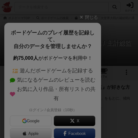
ログイン
閉じる
ボドゲーマTOP
ボードゲームの検索
主計将校：第二次世界大戦の補給戦の通販
ボードゲームのプレイ履歴を記録し
て、
主計将校:第二次世界大戦の補給戦 / 主計総監
自分のデータを管理しませんか？
次のおすすめボードゲーム
約75,000人
がボドゲーマを利用中！
遊んだボードゲームを記録する
4
1
8
41
トップ
画像
動画
レビュー
カフェ
気になるゲームのレビューを読む
『主計将校:第二次世界大戦の補給戦 / 主計総監』が好きな方
お気に入り作品・所有リストの共
へのおすすめ
有
このゲームのトップページで投票された「プレイ感の評価」をもとに、傾向
が近いボードゲームをランキング形式で紹介します。
※リストには一定の投票数がある作品のみを表示しています
ログイン / 会員登録（10秒）
Google
X
Apple
Facebook