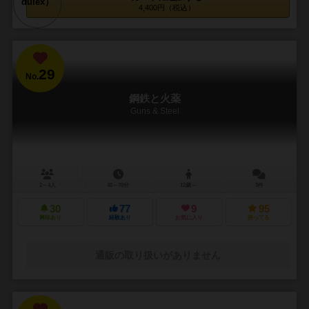
4,400円（税込）
29
No.
鋼鉄と火薬
Guns & Steel
2～4人
40～70分
12歳～
3件
30
77
9
95
興味あり
経験あり
お気に入り
持ってる
通販の取り扱いがありません