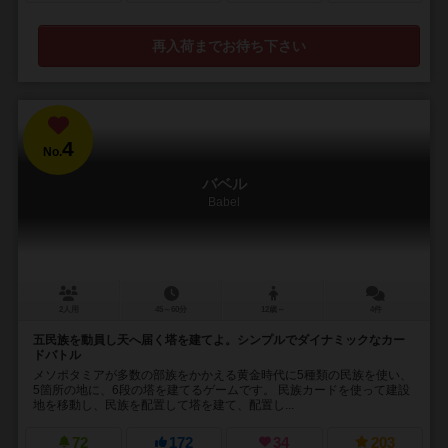
再入荷までお待ち下さい
4
No.
バベル
Babel
2人用
45～60分
12歳～
4件
五民族を動員し天へ届く塔を建てよ。シンプルでダイナミックなカー
ドバトル
メソポタミアが多数の部族をかかえる黄金時代に5種類の民族を使い、
5箇所の地に、6段の塔を建てるゲームです。 民族カードを使って建設
地を移動し、民族を配置して塔を建て、配置し...
72
172
34
203