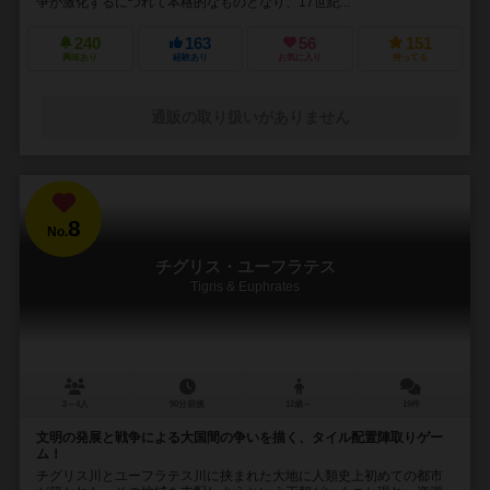
争が激化するにつれて本格的なものとなり、17世紀...
240
163
56
151
興味あり
経験あり
お気に入り
持ってる
通販の取り扱いがありません
8
No.
チグリス・ユーフラテス
Tigris & Euphrates
2～4人
90分前後
12歳～
19件
文明の発展と戦争による大国間の争いを描く、タイル配置陣取りゲー
ム！
チグリス川とユーフラテス川に挟まれた大地に人類史上初めての都市