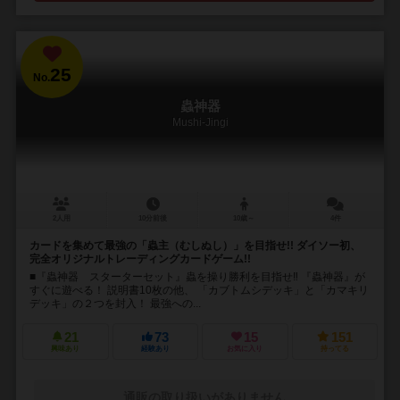
25
No.
蟲神器
Mushi-Jingi
2人用
10分前後
10歳～
4件
カードを集めて最強の「蟲主（むしぬし）」を目指せ!! ダイソー初、
完全オリジナルトレーディングカードゲーム!!
■『蟲神器 スターターセット』蟲を操り勝利を目指せ‼ 『蟲神器』が
すぐに遊べる！ 説明書10枚の他、 「カブトムシデッキ」と「カマキリ
デッキ」の２つを封入！ 最強への...
21
73
15
151
興味あり
経験あり
お気に入り
持ってる
通販の取り扱いがありません