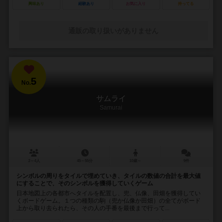
興味あり
経験あり
お気に入り
持ってる
通販の取り扱いがありません
5
No.
サムライ
Samurai
2～4人
45～55分
10歳～
9件
シンボルの周りをタイルで埋めていき、タイルの数値の合計を最大値
にすることで、そのシンボルを獲得していくゲーム
日本地図上の各都市へタイルを配置し、兜、仏像、田畑を獲得してい
くボードゲーム。１つの種類の駒（兜か仏像か田畑）の全てがボード
上から取り去られたら、その人の手番を最後まで行って...