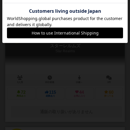
通販の取り扱いがありません
16
No.
スターレルムズ
Star Realms
2人用
20分前後
12歳～
2件
72
115
44
60
興味あり
経験あり
お気に入り
持ってる
通販の取り扱いがありません