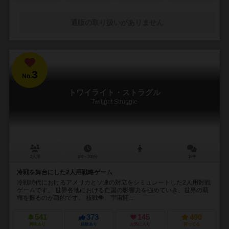
通販の取り扱いがありません
3
No.
トワイライト・ストラグル
Twilight Struggle
2人用
180～300分
16件
冷戦を舞台にした2人用戦略ゲーム
冷戦時代におけるアメリカとソ連の対立をシミュレートした2人用対戦
ゲームです。 世界各地における自国の影響力を強めていき、世界の覇
権を握るのが目的です。 核戦争、宇宙開...
541
373
145
490
興味あり
経験あり
お気に入り
持ってる