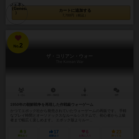
カートに追加する
7,700円（税込）
2
No.
ザ・コリアン・ウォー
The Korean War
1～2人
180～360分
12歳～
5件
1950年の朝鮮戦争を再現した作戦級ウォーゲーム
かつてエポック社から発売されていたウォーゲームの再販です。 手軽
なプレイ時間とオーソドックスなルールシステムで、初心者から上級
者まで幅広く楽しめます。 エポック版よりルー...
9
17
6
23
興味あり
経験あり
お気に入り
持ってる