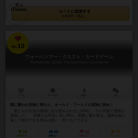
カートに追加する
8,800円（税込）
10
No.
ウォーハンマー・クエスト：カードゲーム
Warhammer Quest: The Adventure Card Game
1～4人
30～60分
14歳～
3件
闇に覆われ危険に満ちた、オールド・ワールドの冒険に挑め！
君たちが太古の遺跡に足を踏み入れると同時に、その背後で通路が
崩落した。 耳障りな甲高い笑い声が、周囲に響き渡る。通路を掘り
返して脱出できる望みは無い；君たちにできる...
54
46
10
70
興味あり
経験あり
お気に入り
持ってる