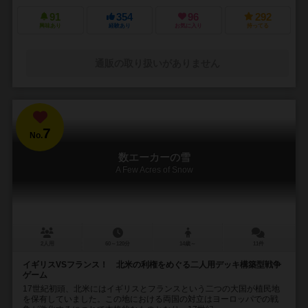
91
354
96
292
興味あり
経験あり
お気に入り
持ってる
通販の取り扱いがありません
7
No.
数エーカーの雪
A Few Acres of Snow
2人用
60～120分
14歳～
11件
イギリスVSフランス！ 北米の利権をめぐる二人用デッキ構築型戦争
ゲーム
17世紀初頭、北米にはイギリスとフランスという二つの大国が植民地
を保有していました。この地における両国の対立はヨーロッパでの戦