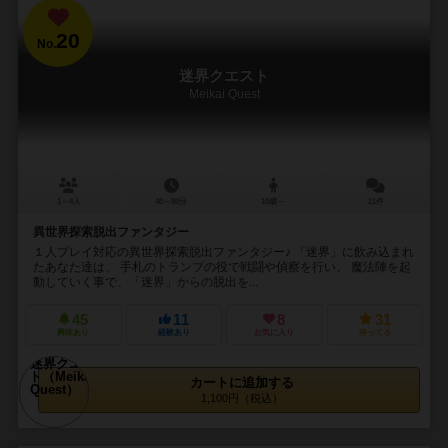
20
No.
迷界クエスト
Meikai Quest
1～4人
40～80分
10歳～
21件
異世界探索脱出ファンタジー
１人プレイ対応の異世界探索脱出ファンタジー♪ 「迷界」に飲み込まれ
たあなた達は、 手札のトランプの役で戦闘や偵察を行い、 魔法陣を起
動していく事で、「迷界」からの脱出を...
45
11
8
31
興味あり
経験あり
お気に入り
持ってる
カートに追加する
1,100円（税込）