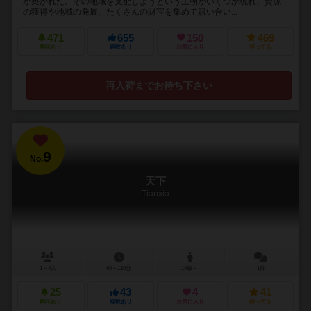
が築かれた。その地域を支配しようという王朝がいくつか現れ、資源
の獲得や地域の発展、たくさんの財宝を集めて競い合い...
471
655
150
469
興味あり
経験あり
お気に入り
持ってる
再入荷までお待ち下さい
9
No.
天下
Tianxia
1～4人
60～120分
14歳～
1件
25
43
4
41
興味あり
経験あり
お気に入り
持ってる