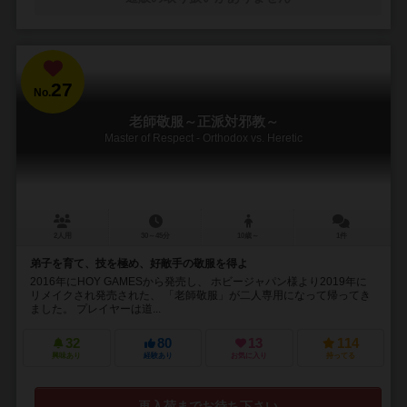
27
No.
老師敬服～正派対邪教～
Master of Respect - Orthodox vs. Heretic
2人用
30～45分
10歳～
1件
弟子を育て、技を極め、好敵手の敬服を得よ
2016年にHOY GAMESから発売し、 ホビージャパン様より2019年に
リメイクされ発売された、 「老師敬服」が二人専用になって帰ってき
ました。 プレイヤーは道...
32
80
13
114
興味あり
経験あり
お気に入り
持ってる
再入荷までお待ち下さい