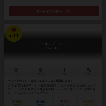
再入荷までお待ち下さい
11
No.
イーオンズ・エンド
Aeon's End
1～4人
60分前後
14歳～
55件
デッキを強くして協力してネメシスを撃退しよう！
定価は税込6380円です 《破孔魔術師》となり 人類最後の拠点 グレイ
ブホールドに迫り来る 名無きもの(ネームレス)《ネメシス》を撃退せ
よ！ ドミニオンのようにゲー...
1021
1964
892
2060
興味あり
経験あり
お気に入り
持ってる