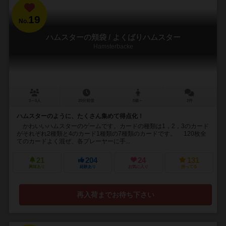
19
No.
ハムスターの頬袋 / よくばりハムスター
Hamsterbacke
3～5人
20分前後
8歳～
2件
ハムスターのように、たくさん集めて得点化！
かわいいハムスターのゲームです。カードの種類は1，2，3のカード
がそれぞれ2種類と4のカード1種類の7種類のカードです。 120枚全
てのカードよく混ぜ、各プレーヤーに手...
21
204
24
131
興味あり
経験あり
お気に入り
持ってる
再入荷までお待ち下さい