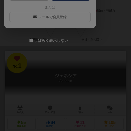
または
メールで会員登録
しばらく表示しない
1
No.
ジェネシア
Genesia
1～5人
40～100分
12歳～
4件
55
84
11
105
興味あり
経験あり
お気に入り
持ってる