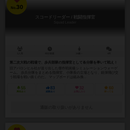
30
No.
スコードリーダー / 戦闘指揮官
Squad Leader
2人用
60分前後
14歳～
4件
第二次大戦の戦場で、歩兵部隊の指揮官として各分隊を率いて戦え！
旧アバロンヒル社が送り出した傑作戦術級シミュレーションウォーゲ
ーム。 歩兵分隊をまとめる指揮官、小隊長の立場となり、銃弾飛び交
う戦場を戦い抜くのだ。 マップボードは組み換...
55
83
32
60
興味あり
経験あり
お気に入り
持ってる
通販の取り扱いがありません