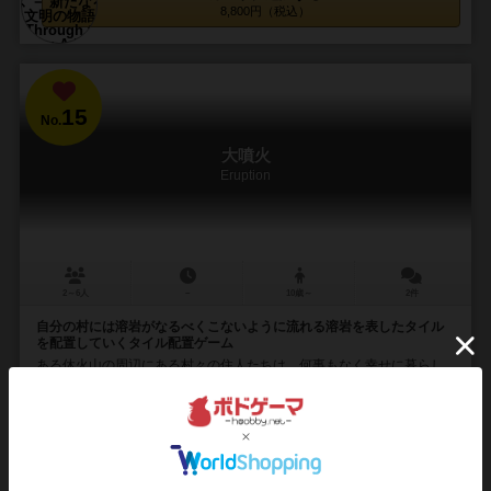
8,800円（税込）
15
No.
大噴火
Eruption
2～6人
－
10歳～
2件
自分の村には溶岩がなるべくこないように流れる溶岩を表したタイル
を配置していくタイル配置ゲーム
ある休火山の周辺にある村々の住人たちは、何事もなく幸せに暮らし
ていましたが・・・、ボカーン！この火山が息を吹き返してしまい、
溶岩流が流れてきて、村は焼け落ちようとしています。...
13
109
10
27
興味あり
経験あり
お気に入り
持ってる