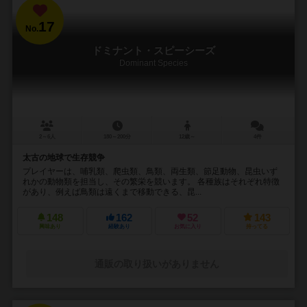
17
No.
ドミナント・スピーシーズ
Dominant Species
2～6人
180～200分
12歳～
4件
太古の地球で生存競争
プレイヤーは、哺乳類、爬虫類、鳥類、両生類、節足動物、昆虫いず
れかの動物類を担当し、その繁栄を競います。 各種族はそれぞれ特徴
があり、例えば鳥類は遠くまで移動できる、昆...
148
162
52
143
興味あり
経験あり
お気に入り
持ってる
通販の取り扱いがありません