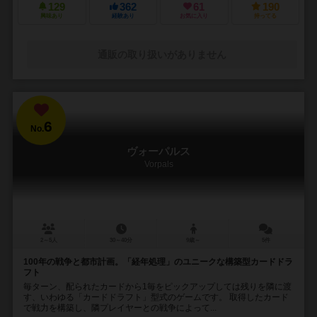
129
362
61
190
興味あり
経験あり
お気に入り
持ってる
通販の取り扱いがありません
6
No.
ヴォーパルス
Vorpals
2～5人
30～40分
9歳～
5件
100年の戦争と都市計画。「経年処理」のユニークな構築型カードドラ
フト
毎ターン、配られたカードから1毎をピックアップしては残りを隣に渡
す、いわゆる「カードドラフト」型式のゲームです。 取得したカード
で戦力を構築し、隣プレイヤーとの戦争によって...