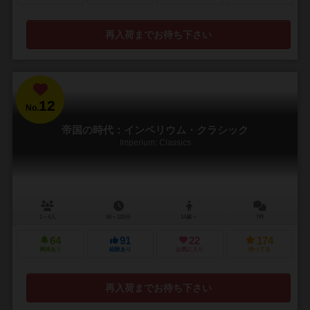
再入荷までお待ち下さい
12
No.
帝国の時代：インペリウム・クラシック
Imperium: Classics
1～4人
60～120分
14歳～
7件
64
91
22
174
興味あり
経験あり
お気に入り
持ってる
再入荷までお待ち下さい