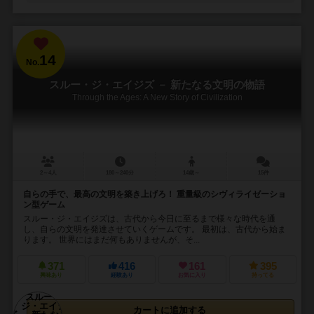
14
No.
スルー・ジ・エイジズ － 新たなる文明の物語
Through the Ages: A New Story of Civilization
2～4人
180～240分
14歳～
15件
自らの手で、最高の文明を築き上げろ！ 重量級のシヴィライゼーショ
ン型ゲーム
スルー・ジ・エイジズは、古代から今日に至るまで様々な時代を通
し、自らの文明を発達させていくゲームです。 最初は、古代から始ま
ります。 世界にはまだ何もありませんが、そ...
371
416
161
395
興味あり
経験あり
お気に入り
持ってる
カートに追加する