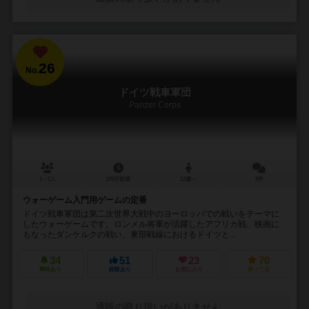
26
No.
ドイツ戦車軍団
Panzer Corps
1～2人
120分前後
12歳～
8件
ウォーゲーム入門用ゲームの定番
ドイツ戦車軍団は第二次世界大戦中のヨーロッパでの戦いをテーマに
したウォーゲームです。ロンメル将軍が活躍したアフリカ戦、映画に
もなったダンケルクの戦い、東部戦線におけるドイツと...
34
51
23
70
興味あり
経験あり
お気に入り
持ってる
通販の取り扱いがありません