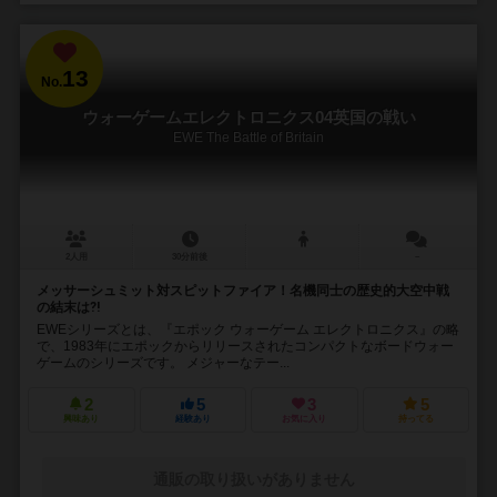
13
No.
ウォーゲームエレクトロニクス04英国の戦い
EWE The Battle of Britain
2人用
30分前後
－
メッサーシュミット対スピットファイア！名機同士の歴史的大空中戦
の結末は⁈
EWEシリーズとは、『エポック ウォーゲーム エレクトロニクス』の略
で、1983年にエポックからリリースされたコンパクトなボードウォー
ゲームのシリーズです。 メジャーなテー...
2
5
3
5
興味あり
経験あり
お気に入り
持ってる
通販の取り扱いがありません