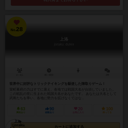
28
No.
上洛
joraku: dulex
2～4人
40～60分
2件
世界中に好評なトリックテイキングを駆使した陣取りゲーム！
室町幕府の力はすでに衰え、各地では戦国大名が台頭していました。
この戦乱の世に生まれた戦国大名があなたです。 あなたは大名として
武将たちを率い、各地に勢力を拡げなくてはな...
63
90
20
100
興味あり
経験あり
お気に入り
持ってる
カートに追加する