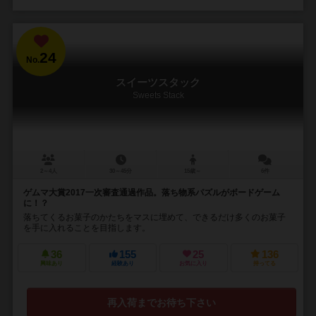
24
No.
スイーツスタック
Sweets Stack
2～4人
30～45分
15歳～
6件
ゲムマ大賞2017一次審査通過作品。落ち物系パズルがボードゲーム
に！？
落ちてくるお菓子のかたちをマスに埋めて、できるだけ多くのお菓子
を手に入れることを目指します。
36
155
25
136
興味あり
経験あり
お気に入り
持ってる
再入荷までお待ち下さい