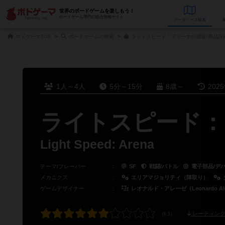
世界のボードゲームを楽しもう！
ボードゲーム専門の総合情報サイト
データベース
検
ボドゲーマTOP
ボードゲームの検索
ライトスピード：アリーナの通販/商品詳
1人～4人
5分～15分
8歳～
202
ライトスピード：
Light Speed: Arena
テーマ/フレーバー
：
SF
戦闘/バトル
電子部品/デ
メカニクス
：
エリアマジョリティ（陣取り）
ゲームデザイナー
：
レオナルド・アレーゼ（Leonardo Al
レーティング