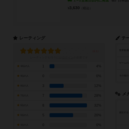
1～2営業日以内に発送
日本語
3,630
¥
（税込）
レーティング
テ
世界観/
レーティングを行うには
ログイン
が必要です
ゲームの
1
4%
10点の人
0
0%
その他の
9点の人
3
12%
8点の人
メ
7
28%
7点の人
8
32%
6点の人
頻出する
5
20%
5点の人
0
0%
4点の人