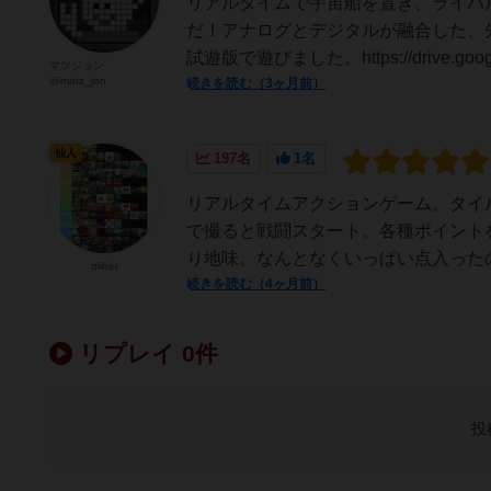
リアルタイムで宇宙船を置き、ライバ
だ！アナログとデジタルが融合した、
試遊版で遊びました。https://drive.google.
マツジョン
@matz_jon
続きを読む（3ヶ月前）
仙人
197名
1名
リアルタイムアクションゲーム。タイ
で撮ると戦闘スタート。各種ポイント
り地味。なんとなくいっぱい点入ったの
oliber
続きを読む（4ヶ月前）
リプレイ 0件
投