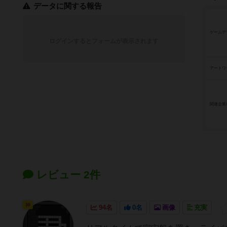
データに関する報告
ゲームデ
ログインするとフォームが表示されます
アートワ
関連企業
レビュー 2件
神
94名
0名
画像
充実