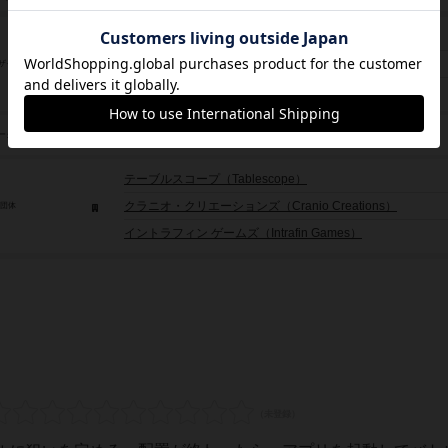
レオナルド・アレーゼ（Leonardo Alese）
ジェームス・アーネスト（James Ernest）
ザイン
トム・ジョリー（Tom Jolly）
マルコ・サローニ（Marco Salogni）
ーク
テーブルスコープ（Tablescope）
クラニオ・クリエーションズ（Cranio Creations）
/団体
イントラフィン ゲームズ（Intrafin Games）