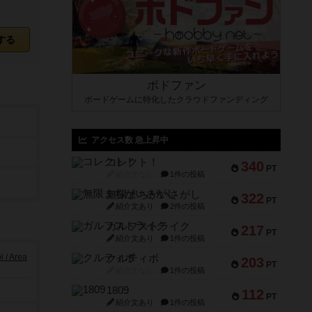
する
ボドファン
ボードゲームに特化したクラウドファンディング
アクセス数 急上昇中
コレクト！
340
PT
紹介文なし
1件の投稿
無限まちがいさがし
322
PT
紹介文あり
2件の投稿
ガルフストライク
217
PT
紹介文あり
1件の投稿
/ Area
クルティボ
203
PT
紹介文なし
1件の投稿
1809
112
PT
紹介文あり
1件の投稿