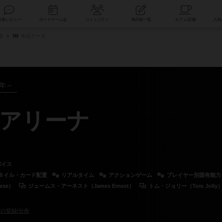
索
新着レビュー
ボードゲーム会
コミュニティ
掲示板一覧
細
作品データ
5年～
アリーナ
バイス
タイル・カード配置
リアルタイム
アクションゲーム
プレイヤー別固有能力
ese）
ジェームス・アーネスト（James Ernest）
トム・ジョリー（Tom Jolly
の登録/分布