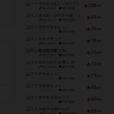
ファースト・イン・フライト
108
PT
紹介文あり
3件の投稿
モズビ－ズ・レイダ－ズ
94
PT
紹介文あり
1件の投稿
テンプテーション
79
PT
紹介文なし
2件の投稿
インドネシア
78
PT
紹介文あり
2件の投稿
宵と暁の呪文書
75
PT
紹介文あり
8件の投稿
リスボン・トラム 28
73
PT
紹介文あり
9件の投稿
アマナイト
73
PT
紹介文なし
1件の投稿
ブラヴェスト
66
PT
紹介文なし
1件の投稿
スペクタキュラー
60
PT
紹介文なし
1件の投稿
スモールワールド
59
PT
紹介文あり
13件の投稿