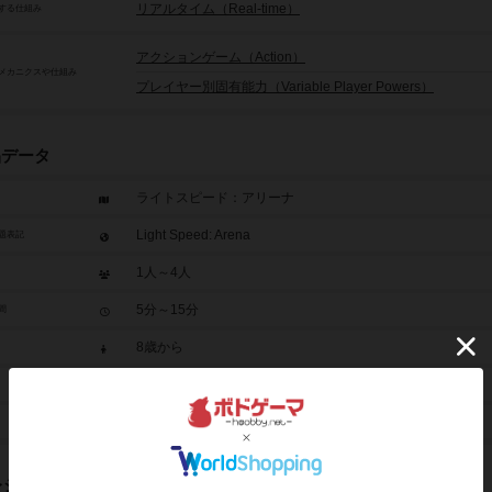
リアルタイム（Real-time）
する仕組み
アクションゲーム（Action）
メカニクスや仕組み
プレイヤー別固有能力（Variable Player Powers）
品データ
ライトスピード：アリーナ
Light Speed: Arena
題表記
1人～4人
5分～15分
間
8歳から
2025年～
未登録
レジット