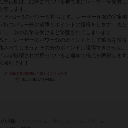
た宇宙船は、記載されている番号順にレーザーを発射し
攻撃します。
れぞれ1〜3のパワーを持ちます。レーザーが敵の宇宙船
が持つパワー分の攻撃とポイントの獲得をします。また
テリー分の攻撃を受けると撃墜されてしまいます！
ると、レーザーのパワー分のポイントとして鉱石を獲得
壊されてしまうとその分のポイントは獲得できません。
イルが破壊されず残っていると追加で得点を獲得します
の勝利です！
上記文章の執筆にご協力くださった方
JELLY JELLY GAMES
ナの通販
リアルタイム・極限シューティングゲーム！