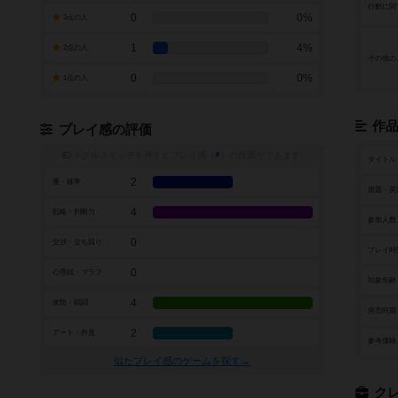
行動に関
0
0%
3点の人
1
4%
2点の人
その他の
0
0%
1点の人
作
プレイ感の評価
トグルスイッチを押すとプレイ感（
※
）の投票ができます
タイトル
2
運・確率
原題・英
4
戦略・判断力
参加人数
0
交渉・立ち回り
プレイ時
0
心理戦・ブラフ
対象年齢
4
攻防・戦闘
発売時期
2
アート・外見
参考価格
似たプレイ感のゲームを探す→
ク