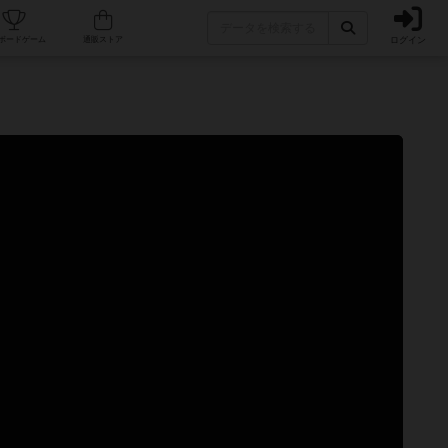
ログイン
カフェ/店舗
人気ボードゲーム
通販ストア
）