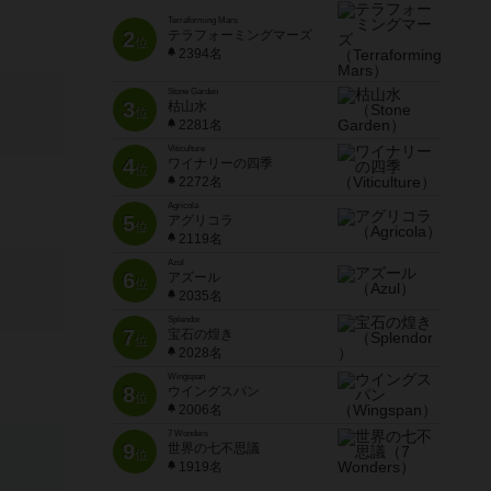
Terraforming Mars
2
テラフォーミングマーズ
位
2394名
Stone Garden
3
枯山水
位
2281名
Viticulture
4
ワイナリーの四季
位
2272名
Agricola
5
アグリコラ
位
2119名
Azul
6
アズール
位
2035名
Splendor
7
宝石の煌き
位
2028名
Wingspan
8
ウイングスパン
位
2006名
7 Wonders
9
世界の七不思議
位
1919名