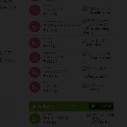
ル開始
Battle Line
きか？※
4
バトルライン
位
2377名
Terraforming Mars
5
テラフォーミングマーズ
位
2370名
6 nimmt!
6
ニムト
位
2201名
をアプリ
Carcassonne
7
カルカソンヌ
位
思ったよ
2190名
Wingspan
8
ウイングスパン
位
2149名
Azul
9
アズール
位
1903名
興味ありランキング
トップ50
SCYTHE
1
サイズ -大鎌戦役-
位
2415名