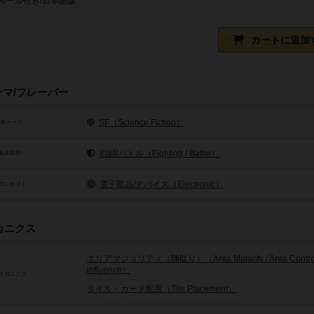
ルール付き/日本語版
カートに追加
ーマ/フレーバー
SF（Science Fiction）
基本テーマ
戦闘/バトル（Fighting / Battle）
基本目的
電子部品/デバイス（Electronic）
コンセプト
カニクス
エリアマジョリティ（陣取り）（Area Majority / Area Control 
influence）
メカニクス
タイル・カード配置（Tile Placement）