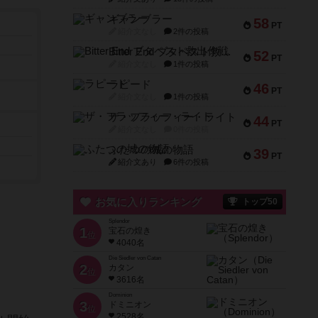
ギャンブラー
58
PT
紹介文なし
2件の投稿
Bitter End ブタペスト救出作戦
52
PT
紹介文なし
1件の投稿
ラピード
46
PT
紹介文なし
1件の投稿
ザ・フラッフィー・ライト
44
PT
紹介文なし
0件の投稿
ふたつの城の物語
39
PT
紹介文あり
6件の投稿
お気に入りランキング
トップ50
Splendor
1
宝石の煌き
位
4040名
Die Siedler von Catan
2
カタン
位
3616名
Dominion
3
ドミニオン
位
2528名