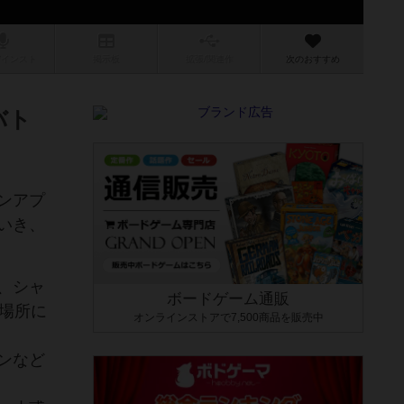
/インスト
掲示板
拡張/関連
作
次のおすすめ
バト
ンアプ
いき、
、シャ
ボードゲーム通販
場所に
オンラインストアで7,500商品を販売中
ンなど