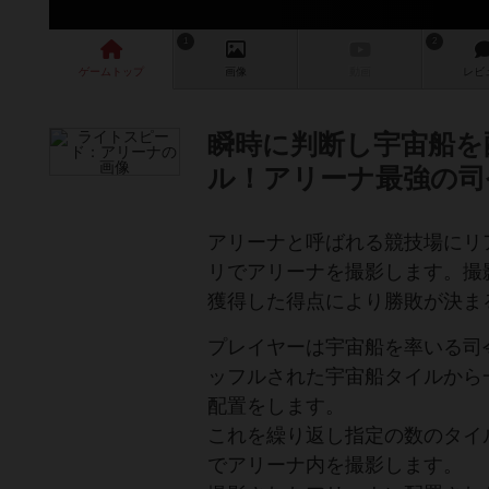
1
2
ゲーム
トップ
画像
動画
レビ
瞬時に判断し宇宙船を
ル！アリーナ最強の司
アリーナと呼ばれる競技場にリ
リでアリーナを撮影します。撮
獲得した得点により勝敗が決
プレイヤーは宇宙船を率いる司
ッフルされた宇宙船タイルから
配置をします。
これを繰り返し指定の数のタイ
でアリーナ内を撮影します。