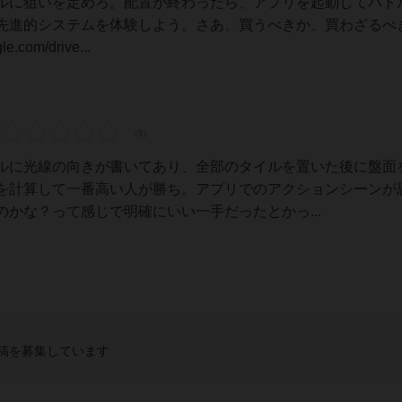
ルに狙いを定めろ。配置が終わったら、アプリを起動してバト
先進的システムを体験しよう。さあ、買うべきか、買わざるべ
com/drive...
ルに光線の向きが書いてあり、全部のタイルを置いた後に盤面
を計算して一番高い人が勝ち。アプリでのアクションシーンが
かな？って感じで明確にいい一手だったとかっ...
稿を募集しています