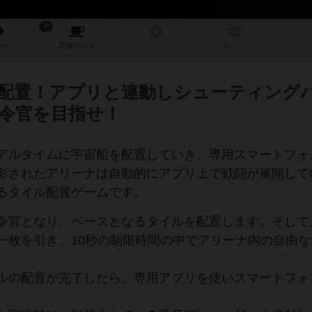
29
ュー
店舗/
カフェ
リプレイ
日記
戦略
・コツ
ルール
配置！アプリと連動しシューティング
令官を目指せ！
アルタイムに宇宙船を配置していき、専用スマートフォ
影されたアリーナは自動的にアプリ上で戦闘が展開して
まるタイル配置ゲームです。
令官となり、ベースとなるタイルを配置します。そして
一枚を引き、10秒の制限時間の中でアリーナ内の自由な
ルの配置が完了したら、専用アプリを使いスマートフォ