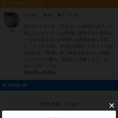
ルール/インスト 1件
大賢者
518名
2名
0
充実
4ラウンドで一年、12ラウンド3年目で終了。1
鎌倉
年ごとにマラケシュの市民に要求された資源を
一つでも払えないと手持ちの資源を全て没収
し、マイナス4点、3年目は累積してマイナス12
点される。3年後、終了時得点を合計して最多
プレイヤーの勝ち、同点なら宮殿トップ、次に
モスクのトップを...
続きを読む（約3年前）
掲示板 0件
投稿を募集しています