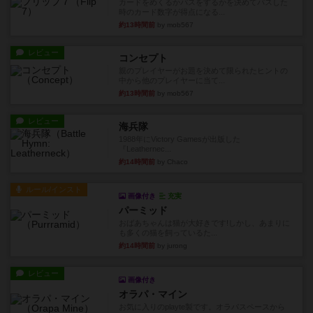
カードをめくるかパスをするかを決めてパスした
時のカード数字が得点になる...
約13時間前
by mob567
レビュー
コンセプト
親のプレイヤーがお題を決めて限られたヒントの
中から他のプレイヤーに当て...
約13時間前
by mob567
レビュー
海兵隊
1988年にVictory Gamesが出版した
『Leathernec...
約14時間前
by Chaco
ルール/インスト
画像付き
充実
パーミッド
おばあちゃんは猫が大好きです!しかし、あまりに
も多くの猫を飼っているた...
約14時間前
by jurong
レビュー
画像付き
オラパ・マイン
お気に入りのplayte製です。オラパスペースから