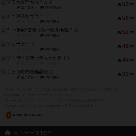
スモールワールド
59
PT
紹介文あり
13件の投稿
ギャンブラー
58
PT
紹介文なし
2件の投稿
Bitter End ブタペスト救出作戦
52
PT
紹介文なし
1件の投稿
ラピード
46
PT
紹介文なし
1件の投稿
ザ・フラッフィー・ライト
44
PT
紹介文なし
0件の投稿
ふたつの城の物語
39
PT
紹介文あり
6件の投稿
※Apple、Apple のロゴ は、米国および他の国々で登録されたApple Inc.の商標です。
※App Store は、Apple Inc.のサービスマークです。
※Android は、グーグル インコーポレイテッドの商標または登録商標です。
※Google Play とそのロゴは、Google Inc.の商標または登録商標です。
ボドゲーマTOP