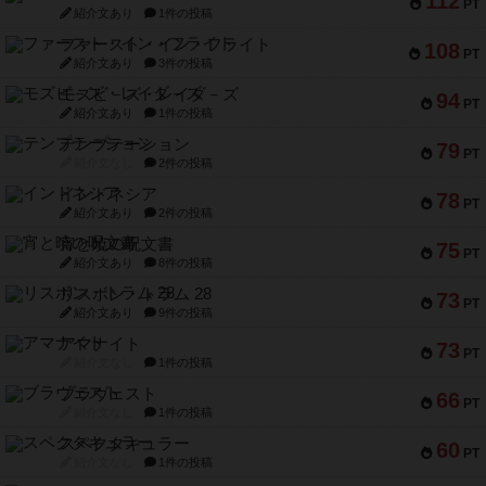
112
PT
紹介文あり
1件の投稿
ファースト・イン・フライト
108
PT
紹介文あり
3件の投稿
モズビ－ズ・レイダ－ズ
94
PT
紹介文あり
1件の投稿
テンプテーション
79
PT
紹介文なし
2件の投稿
インドネシア
78
PT
紹介文あり
2件の投稿
宵と暁の呪文書
75
PT
紹介文あり
8件の投稿
リスボン・トラム 28
73
PT
紹介文あり
9件の投稿
アマナイト
73
PT
紹介文なし
1件の投稿
ブラヴェスト
66
PT
紹介文なし
1件の投稿
スペクタキュラー
60
PT
紹介文なし
1件の投稿