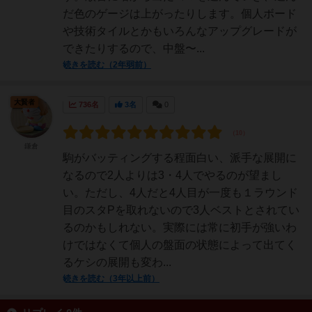
だ色のゲージは上がったりします。個人ボード
や技術タイルとかもいろんなアップグレードが
できたりするので、中盤〜...
続きを読む（2年弱前）
大賢者
736名
3名
0
鎌倉
駒がバッティングする程面白い、派手な展開に
なるので2人よりは3・4人でやるのが望まし
い。ただし、4人だと4人目が一度も１ラウンド
目のスタPを取れないので3人ベストとされてい
るのかもしれない。実際には常に初手が強いわ
けではなくて個人の盤面の状態によって出てく
るケシの展開も変わ...
続きを読む（3年以上前）