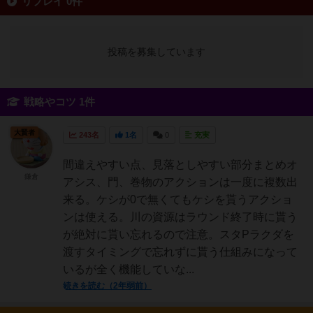
リプレイ 0件
投稿を募集しています
戦略やコツ 1件
大賢者
243名
1名
0
充実
間違えやすい点、見落としやすい部分まとめオ
鎌倉
アシス、門、巻物のアクションは一度に複数出
来る。ケシが0で無くてもケシを貰うアクショ
ンは使える。川の資源はラウンド終了時に貰う
が絶対に貰い忘れるので注意。スタPラクダを
渡すタイミングで忘れずに貰う仕組みになって
いるが全く機能していな...
続きを読む（2年弱前）