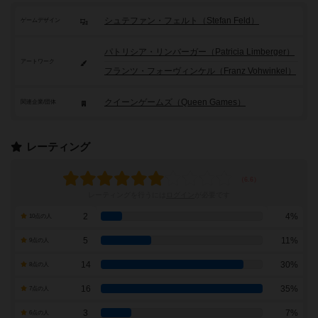
シュテファン・フェルト（Stefan Feld）
ゲームデザイン
パトリシア・リンバーガー（Patricia Limberger）
アートワーク
フランツ・フォーヴィンケル（Franz Vohwinkel）
クイーンゲームズ（Queen Games）
関連企業/団体
レーティング
レーティングを行うには
ログイン
が必要です
2
4%
10点の人
5
11%
9点の人
14
30%
8点の人
16
35%
7点の人
3
7%
6点の人