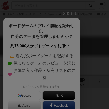
ログイン
閉じる
ボドゲーマTOP
ボードゲームの検索
マラケシュの通販/商品詳細
作品デ
ボードゲームのプレイ履歴を記録し
て、
自分のデータを管理しませんか？
マラケシュ
約75,000人
がボドゲーマを利用中！
Marrakesh
遊んだボードゲームを記録する
気になるゲームのレビューを読む
お気に入り作品・所有リストの共
有
8
2
19
トップ
画像
動画
レビュー
カフェ
ログイン / 会員登録（10秒）
Google
X
Apple
Facebook