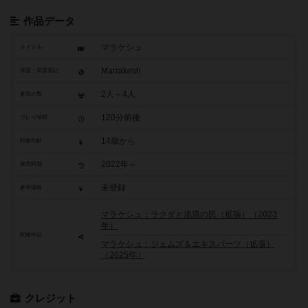
作品データ
マラケシュ
タイトル
Marrakesh
原題・英題表記
2人～4人
参加人数
120分前後
プレイ時間
14歳から
対象年齢
2022年～
発売時期
未登録
参考価格
マラケシュ：ラクダと流浪の民（拡張）（2023
年）
関連作品
マラケシュ：ジェムズ＆エキスパーツ（拡張）
（2025年）
クレジット