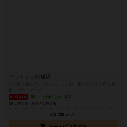
マラケシュの通販
歴史的な都市 “マラケシュ” にて街一番の有力者の座を目
指すボードゲーム
残り1点
1～2営業日以内に発送
日本語ルール付き/日本語版
13,200
¥
（税込）
カートに追加する