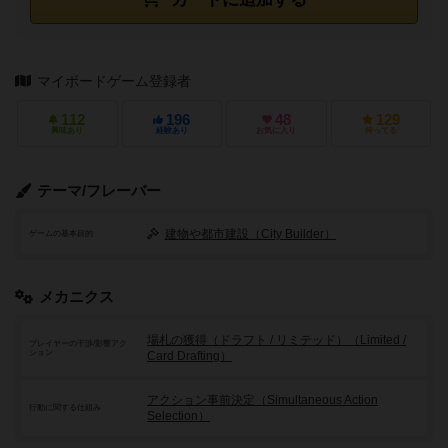
マイボードゲーム登録者
112
196
48
129
興味あり
経験あり
お気に入り
持ってる
テーマ/フレーバー
建物や都市建設（City Builder）
ゲームの基本目的
メカニクス
場札の獲得（ドラフト / リミテッド）（Limited /
プレイヤーの干渉/影響アク
ション
Card Drafting）
アクション事前決定（Simultaneous Action
行動に関する仕組み
Selection）