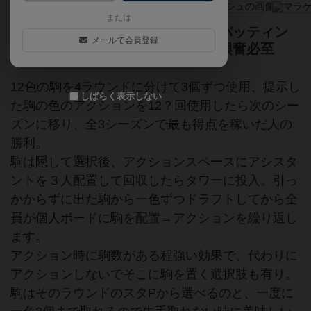
または
お互いの使いたいケシを読み合うバッティン
メールで会員登録
グゲーム。成長する個人ボードに興奮必至
12色の駒を4ラウンドに分けて3個ずつ使用、提示し
しばらく表示しない
た駒の色のアクションを12？回使用したら次のシー
ズンに移り、全3シーズンで最も得点を稼いだ人の
勝利。
駒は隠して選択後、アクションスペースにアシスタ
ントを３人配置して回収したらタワーに投入。引っ
かからずに出た駒から一色ずつドラフトしてから全
員が個人ボードに駒を配置→アクションを繰り返し
ます。
アクション時に駒数がある程強い効果で、代わりに
アクションしないでそこに駒を置く選択肢も有り。
駒はそのラウンドのスタPから選べるのと、一度に