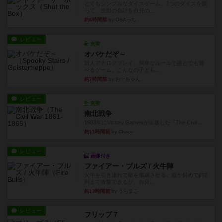
とてもシンプルなダイスゲーム。2つのダイスを振
って、出目の合計を自分の...
約6時間前
by OSAっち
レビュー
充実
オバケだぞ～
対人アナログプレイ。簡単なルールで誰とでも遊
べるゲーム。こんなの子ども...
約7時間前
by おーちゃん
レビュー
充実
南北戦争
1983年にVictory Gamesが出版した『The Civil ...
約11時間前
by Chaco
レビュー
画像付き
ファイアー・ブルズ / 火牛陣
火牛を引き連れて敵を殲滅させる。縦か斜めで前2
列まで攻撃できるが、自分...
約13時間前
by うらまこ
レビュー
フリップ７