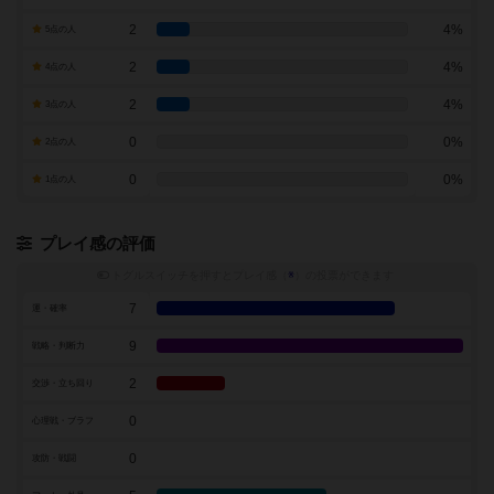
2
4%
5点の人
2
4%
4点の人
2
4%
3点の人
0
0%
2点の人
0
0%
1点の人
プレイ感の評価
トグルスイッチを押すとプレイ感（
※
）の投票ができます
7
運・確率
9
戦略・判断力
2
交渉・立ち回り
0
心理戦・ブラフ
0
攻防・戦闘