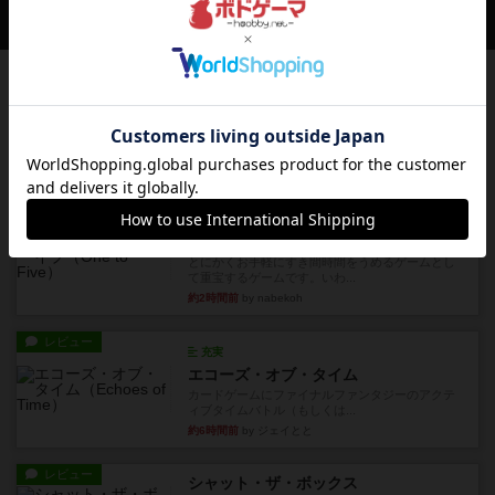
会員の新しい投稿
レビュー
充実
アンダー・ザ・テーブラー
笑えるバカゲームを集めているライトゲーマーと
してのレビューです。正体隠...
23分前
by toyota
レビュー
充実
ワン・トゥ・ファイブ
とにかくお手軽にすき間時間をうめるゲームとし
て重宝するゲームです。いわ...
約2時間前
by nabekoh
レビュー
充実
エコーズ・オブ・タイム
カードゲームにファイナルファンタジーのアクテ
ィブタイムバトル（もしくは...
約6時間前
by ジェイとと
レビュー
シャット・ザ・ボックス