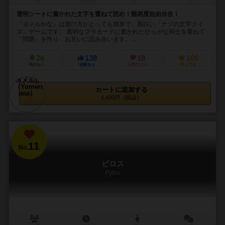
透明シートに書かれた文字を重ねて読め！難易度自由自在！
『ヨメルかな』は遊び方がとっても簡単で、面白い「ナゾの文字クイ
ズ」ゲームです。 透明なプラカードに書かれたひらがな同士を重ねて
「問題」を作り、お互いに読み合います。 ...
26
138
18
109
興味あり
経験あり
お気に入り
持ってる
カートに追加する
1,430円（税込）
11
No.
ピロス
Pylos