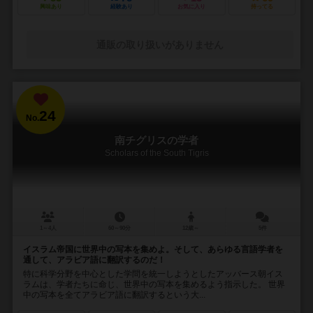
興味あり
経験あり
お気に入り
持ってる
通販の取り扱いがありません
24
No.
南チグリスの学者
Scholars of the South Tigris
1～4人
60～90分
12歳～
5件
イスラム帝国に世界中の写本を集めよ。そして、あらゆる言語学者を
通して、アラビア語に翻訳するのだ！
特に科学分野を中心とした学問を統一しようとしたアッバース朝イス
ラムは、学者たちに命じ、世界中の写本を集めるよう指示した。 世界
中の写本を全てアラビア語に翻訳するという大...