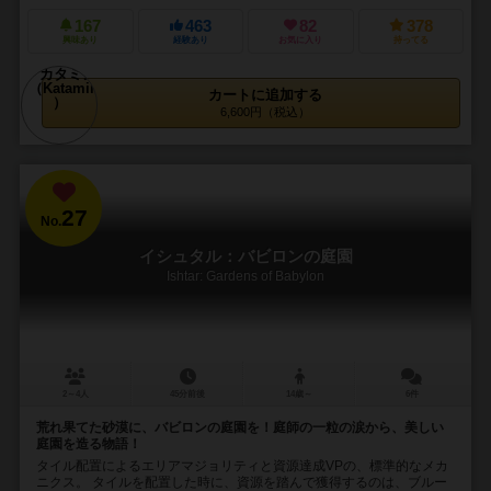
167
463
82
378
興味あり
経験あり
お気に入り
持ってる
カートに追加する
6,600円（税込）
27
No.
イシュタル：バビロンの庭園
Ishtar: Gardens of Babylon
2～4人
45分前後
14歳～
6件
荒れ果てた砂漠に、バビロンの庭園を！庭師の一粒の涙から、美しい
庭園を造る物語！
タイル配置によるエリアマジョリティと資源達成VPの、標準的なメカ
ニクス。 タイルを配置した時に、資源を踏んで獲得するのは、ブルー