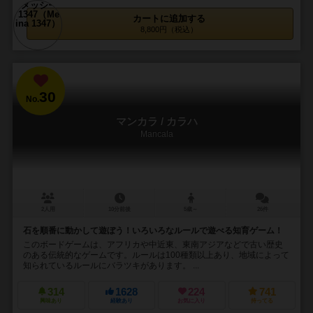
カートに追加する
8,800円（税込）
30
No.
マンカラ / カラハ
Mancala
2人用
10分前後
5歳～
26件
石を順番に動かして遊ぼう！いろいろなルールで遊べる知育ゲーム！
このボードゲームは、アフリカや中近東、東南アジアなどで古い歴史
のある伝統的なゲームです。ルールは100種類以上あり、地域によって
知られているルールにバラツキがあります。 ...
314
1628
224
741
興味あり
経験あり
お気に入り
持ってる