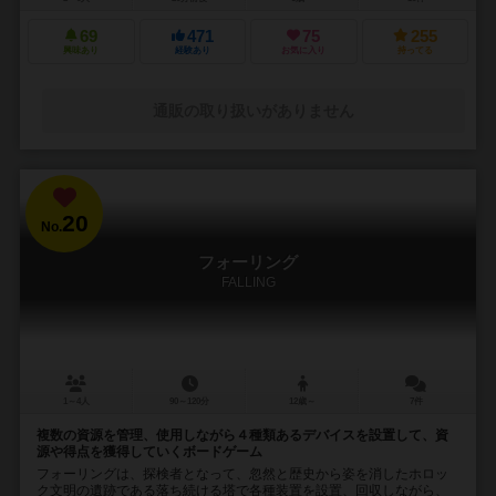
69
471
75
255
興味あり
経験あり
お気に入り
持ってる
通販の取り扱いがありません
20
No.
フォーリング
FALLING
1～4人
90～120分
12歳～
7件
複数の資源を管理、使用しながら４種類あるデバイスを設置して、資
源や得点を獲得していくボードゲーム
フォーリングは、探検者となって、忽然と歴史から姿を消したホロッ
ク文明の遺跡である落ち続ける塔で各種装置を設置、回収しながら、