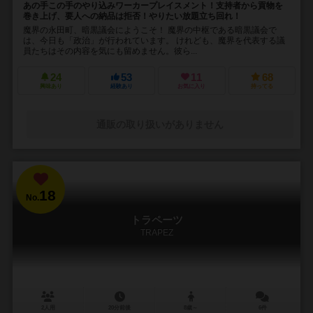
あの手この手のやり込みワーカープレイスメント！支持者から貢物を
巻き上げ、要人への納品は拒否！やりたい放題立ち回れ！
魔界の永田町、暗黒議会にようこそ！ 魔界の中枢である暗黒議会で
は、今日も「政治」が行われています。 けれども、魔界を代表する議
員たちはその内容を気にも留めません。彼ら...
24
53
11
68
興味あり
経験あり
お気に入り
持ってる
通販の取り扱いがありません
18
No.
トラペーツ
TRAPEZ
2人用
20分前後
8歳～
6件