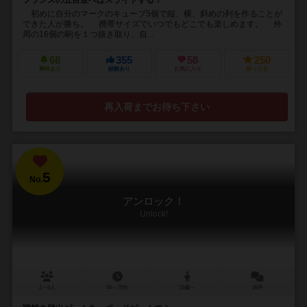
初めに自分のマークのキューブ5個で縦、横、斜めの列を作ることが
できた人が勝ち。 携帯サイズでいつでもどこでも楽しめます。 外
周の16個の駒を１つ抜き取り、自...
68
355
58
250
興味あり
経験あり
お気に入り
持ってる
再入荷までお待ち下さい
5
No.
アンロック！
Unlock!
2～6人
45～75分
10歳～
26件