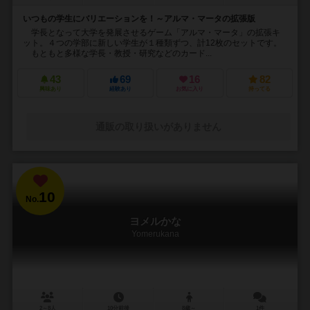
いつもの学生にバリエーションを！～アルマ・マータの拡張版
学長となって大学を発展させるゲーム「アルマ・マータ」の拡張キ
ット。４つの学部に新しい学生が１種類ずつ、計12枚のセットです。
もともと多様な学長・教授・研究などのカード...
43
69
16
82
興味あり
経験あり
お気に入り
持ってる
通販の取り扱いがありません
10
No.
ヨメルかな
Yomerukana
2～8人
10分前後
8歳～
1件