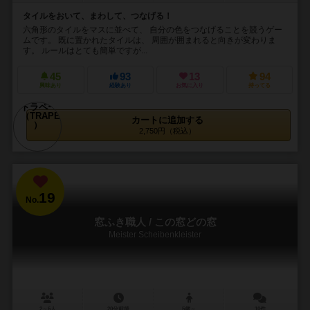
タイルをおいて、まわして、つなげる！
六角形のタイルをマスに並べて、 自分の色をつなげることを競うゲー
ムです。 既に置かれたタイルは、 周囲が囲まれると向きが変わりま
す。 ルールはとても簡単ですが...
45
93
13
94
興味あり
経験あり
お気に入り
持ってる
カートに追加する
2,750円（税込）
19
No.
窓ふき職人 / この窓どの窓
Meister Scheibenkleister
2～6人
20分前後
5歳～
10件