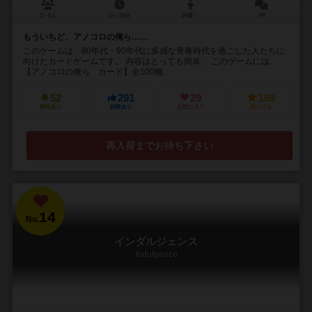
2～5人
15～30分
20歳～
7件
もういちど、アノコロの俺ら……
このゲームは、80年代・90年代に多感な青春時代を過ごした人たちに
向けたカードゲームです。 内容はとっても簡単。 このゲームには、
【アノコロの俺ら カード】全100種...
52
291
29
169
興味あり
経験あり
お気に入り
持ってる
再入荷までお待ち下さい
14
No.
インダルジェンス
Indulgence