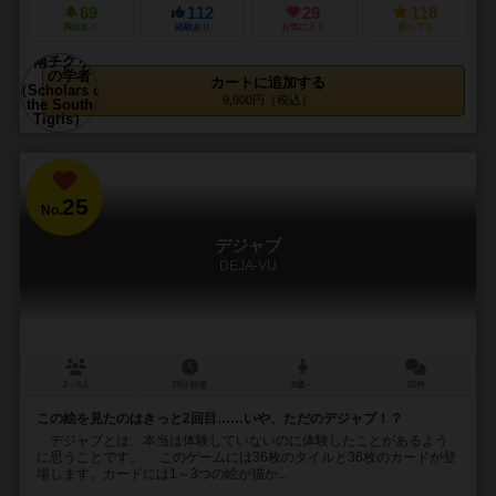
69
112
29
118
興味あり
経験あり
お気に入り
持ってる
カートに追加する
9,900円（税込）
25
No.
デジャブ
DEJA-VU
2～6人
15分前後
8歳～
25件
この絵を見たのはきっと2回目……いや、ただのデジャブ！？
デジャブとは、本当は体験していないのに体験したことがあるよう
に思うことです。 このゲームには36枚のタイルと36枚のカードが登
場します。カードには1～3つの絵が描か...