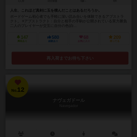
2人用
10分前後
8歳～
8件
人生、これほど真剣に玉を積んだことはあるだろうか。
ボードゲーム初心者でも手軽に深い読み合いを体験できるアブストラ
クト。 ※アブストラクト：自分と相手の手駒が公開されている実力勝負
二人のプレイヤーが交互に自分の色(白...
147
580
68
209
興味あり
経験あり
お気に入り
持ってる
再入荷までお待ち下さい
12
No.
ナヴェガドール
Navegador