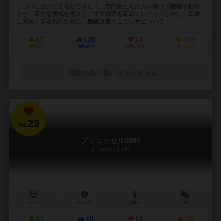
ついに自分の工場ができた！ 専門家たちの力を借りて機械を動作
させ、新たな機械を導入し、生産効率を高めていこう。しかし、工場
に充満する蒸気のために、機械は使うごとにサビついて...
67
128
14
114
興味あり
経験あり
お気に入り
持ってる
通販の取り扱いがありません
23
No.
ブリュッセル1897
Bruxelles 1897
2～4人
40～60分
10歳～
4件
53
78
13
69