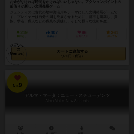
お金がなければ時間をかければいいじゃない。アクションポイントの
前借りが新しい文明発展ゲーム！
ジェンティスは古代の地中海沿岸をテーマにした文明発展ゲームで
す。プレイヤーは自分の国を発展させるために、都市を建築し、貴
族、学者、職人などの職業を訓練し、そして様々な技術を生...
219
407
96
361
興味あり
経験あり
お気に入り
持ってる
カートに追加する
7,480円（税込）
9
No.
アルマ・マータ：ニュー・スチューデンツ
Alma Mater: New Students
2～4人
90～150分
12歳～
－