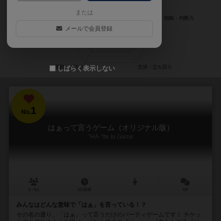
または
メールで会員登録
しばらく表示しない
1
No.
はぁって言うゲーム（オリジナル版）
”HA-”tte Iu Game
3～8人
5分前後
6件
みんなはどんな意味で「はぁ」を言っている！？
その名の通り、「はぁ」って言うだけのパーティゲームです！ チケッ