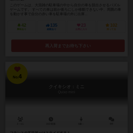
このゲームは、大混雑の駐車場の中から自分の車を脱出させるパズル
ゲームです。 すべての車は前か後ろにしか移動できない中、周囲の車
を動かす事で自分の赤い車を駐車場の外に出庫...
42
135
23
102
興味あり
経験あり
お気に入り
持ってる
再入荷までお待ち下さい
4
No.
クイキシオ：ミニ
Quixo mini
2～4人
15分前後
6歳～
8件
フランスの五目並べはスライドする！