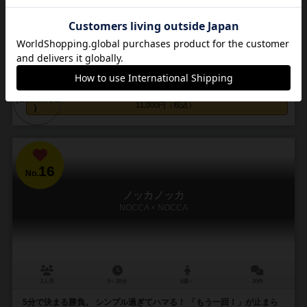
モーツァルトの死後、未亡人となったコンスタンツェ夫人は、彼の業
績を遺そうと、まずは未完成であった「レクイエムミサ(lacrimosa)曲
ニ短調K626」の第一〜第五楽章の最後...
157
249
58
201
興味あり
経験あり
お気に入り
持ってる
カートに追加する
11,000円（税込）
16
No.
ノッカノッカ
NOCCA × NOCCA
2人用
5～20分
6歳～
20件
5分で決まる勝負。 シンプル過ぎてハマる！ 「もう一回！」が止まら