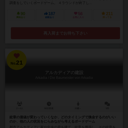
調査をしていくボードゲーム。 ４ラウンドが終了し...
90
187
56
211
興味あり
経験あり
お気に入り
持ってる
再入荷までお待ち下さい
21
No.
アルカディアの建設
Arkadia / Die Baumeister von Arkadia
2～4人
60分前後
10歳～
5件
紋章の価値が変わっていくなか、どのタイミングで換金するのがいい
のか、他の人の状況をにらみながら考えるボードゲーム
都市アルカディアに家や中央の砦を建て、紋章を獲得し、その紋章を