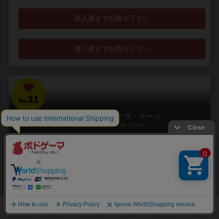
再入荷までお待ち下さい
再入荷までお待ち下さい
31
No.
エスケープルーム：ザ・ゲーム
Escape Room: The Game
1～5人
60分前後
16歳～
6件
「謎解き」に、「時限装置」が付いた究極の脱出ゲーム！
リアル脱出ゲームのようなプレイ感をご自宅で体験できるキットで
す。 60分の制限時間内に、謎を解いて脱出するというシナリオが3本
収録されています。その60分をカウントダウ...