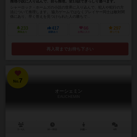
推理小説に入り込んで、自ら推理。全13話でぎっしり遊べます。
シャーロック・ホームズの小説の世界に入り込んで、犯人や犯行の方
法について推理します。 協力ゲームではなくプレイヤー同士は敵対関
係にあり、早く答えを見つけられた人の勝ちで...
233
417
66
297
興味あり
経験あり
お気に入り
持ってる
再入荷までお待ち下さい
7
No.
オーシェミン
EAUCHEMIN
3～4人
60～80分
14歳～
4件