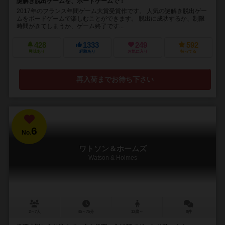
謎解き脱出ゲームを、ボードゲームで！
2017年のフランス年間ゲーム大賞受賞作です。 人気の謎解き脱出ゲー
ムをボードゲームで楽しむことができます。 脱出に成功するか、制限
時間がきてしまうか、ゲーム終了です...
428
1333
249
592
興味あり
経験あり
お気に入り
持ってる
再入荷までお待ち下さい
6
No.
ワトソン＆ホームズ
Watson & Holmes
2～7人
45～75分
12歳～
8件