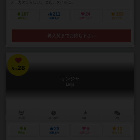
ノ・カタラらしい。 また、タイルは...
107
211
24
163
興味あり
経験あり
お気に入り
持ってる
再入荷までお待ち下さい
28
No.
リンジャ
Linja
2人用
15～25分
8歳～
2件
6
20
6
13
興味あり
経験あり
お気に入り
持ってる