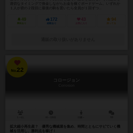
適切なタイミングで換金しながらお金を稼ぐボードゲーム。いずれか
１人が砦の２段目に最後の駒を置いたら全員が１回ずつ...
49
172
43
94
興味あり
経験あり
お気に入り
持ってる
通販の取り扱いがありません
22
No.
コロージョン
Corrosion
1～4人
60～120分
12歳～
7件
拡大縮小再生産？ 優秀な機械屋を集め、時間とともにサビていく機
械を活用し、勝利点を稼げ！