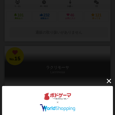
3～4人
40～60分
14歳～
7件
101
232
46
121
興味あり
経験あり
お気に入り
持ってる
通販の取り扱いがありません
15
No.
ラクリモーサ
Lacrimosa
1～4人
90分前後
14歳～
9件
モーツァルトの生涯を追体験。過去の思い出に浸りながら、「レクイ
エムミサ曲ニ短調K626」を完成せよ！