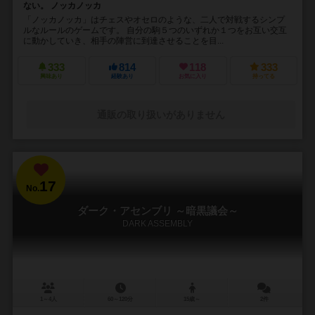
ない。 ノッカノッカ
「ノッカノッカ」はチェスやオセロのような、二人で対戦するシンプ
ルなルールのゲームです。 自分の駒５つのいずれか１つをお互い交互
に動かしていき、相手の陣営に到達させることを目...
333
814
118
333
興味あり
経験あり
お気に入り
持ってる
通販の取り扱いがありません
17
No.
ダーク・アセンブリ ～暗黒議会～
DARK ASSEMBLY
1～4人
60～120分
15歳～
2件