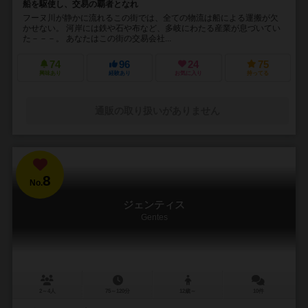
船を駆使し、交易の覇者となれ
フーヌ川が静かに流れるこの街では、全ての物流は船による運搬が欠
かせない。 河岸には鉄や石や布など、多岐にわたる産業が息づいてい
た－－－。 あなたはこの街の交易会社...
74
96
24
75
興味あり
経験あり
お気に入り
持ってる
通販の取り扱いがありません
8
No.
ジェンティス
Gentes
2～4人
75～120分
12歳～
10件