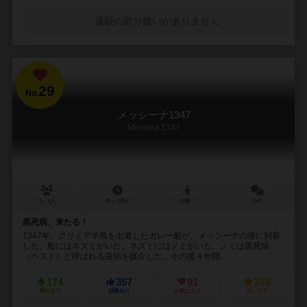
通販の取り扱いがありません
29
No.
メッシーナ1347
Messina 1347
1～4人
45～120分
12歳～
5件
黒死病、来たる！
1347年、クリミア半島を出港したガレー船が、メッシーナの港に到着
した。船にはネズミがいた。ネズミにはノミがいた。ノミは黒死病
（ペスト）と呼ばれる疫病を媒介した。その後４年間...
174
357
91
276
興味あり
経験あり
お気に入り
持ってる