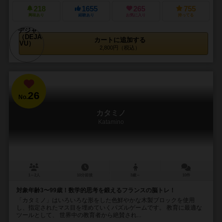
218
1655
265
755
興味あり
経験あり
お気に入り
持ってる
カートに追加する
2,800円（税込）
26
No.
カタミノ
Katamino
1～2人
10分前後
3歳～
10件
対象年齢3〜99歳！数学的思考を鍛えるフランスの脳トレ！
「カタミノ」はいろいろな形をした色鮮やかな木製ブロックを使用
し、指定されたマス目を埋めていくパズルゲームです。 教育に最適な
ツールとして、 世界中の教育者から絶賛され...