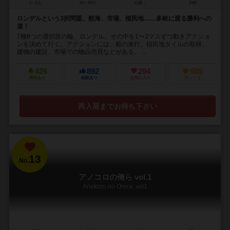
2～5人
60～90分
12歳～
24件
ロンデルという3択問題。航海、市場、植民地……多岐に渡る勝利への
道！
7種8つの選択肢の輪、ロンデル。その中を1〜3マスずつ動きアクショ
ンを決めて行く。アクションには、船の進行、植民地タイルの取得、
建物の建設、市場での物品売買などがある。 ...
426
892
294
689
興味あり
経験あり
お気に入り
持ってる
再入荷までお待ち下さい
13
No.
アノコロの俺ら vol.1
Anokoro no Orera: vol1