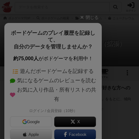
ログイン
閉じる
ボドゲーマTOP
ボードゲームの検索
ニュークレウム
ニュークレウム：
ボードゲームのプレイ履歴を記録し
て、
ニュークレウム：後援者セット（拡張）
自分のデータを管理しませんか？
次のおすすめボードゲーム
約75,000人
がボドゲーマを利用中！
遊んだボードゲームを記録する
1
2
10
トップ
画像
動画
レビュー
カフェ
気になるゲームのレビューを読む
『ニュークレウム：後援者セット（拡張）』が好きな方への
お気に入り作品・所有リストの共
おすすめ
有
このゲームのトップページで投票された「プレイ感の評価」をもとに、傾向
が近いボードゲームをランキング形式で紹介します。
※リストには一定の投票数がある作品のみを表示しています
ログイン / 会員登録（10秒）
Google
X
Apple
Facebook