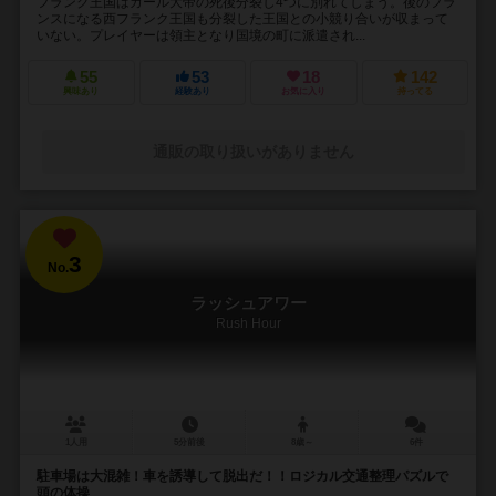
フランク王国はカール大帝の死後分裂し4つに別れてしまう。後のフラ
ンスになる西フランク王国も分裂した王国との小競り合いが収まって
いない。プレイヤーは領主となり国境の町に派遣され...
55
53
18
142
興味あり
経験あり
お気に入り
持ってる
通販の取り扱いがありません
3
No.
ラッシュアワー
Rush Hour
1人用
5分前後
8歳～
6件
駐車場は大混雑！車を誘導して脱出だ！！ロジカル交通整理パズルで
頭の体操