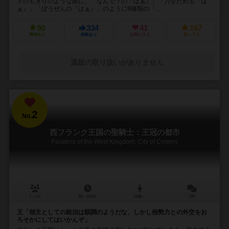
トのもぎりのような紙に、「なんで？の『はぁ』」「力をためる『は
ぁ』」「ぼうぜんの『はぁ』」のように8種類の「...
90
334
41
167
興味あり
経験あり
お気に入り
持ってる
通販の取り扱いがありません
2
No.
西フランク王国の聖騎士：王冠の都市
Paladins of the West Kingdom: City of Crowns
1～4人
90～120分
12歳～
2件
王「領主としての統治は順調のようだな、しかし他勢力との外交をお
ろそかにしてはいかんぞ」