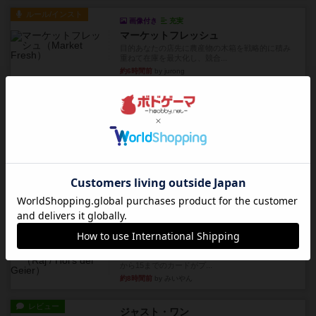
ルール/インスト
画像付き
充実
マーケットフレッシュ
目的あなたの店先に農産物の木箱を戦略的に積み
重ねて在庫を最大化し、競合...
約6時間前
by jurong
レビュー
メメントオンラインタクティクス
どんどん物量が増えて大変になっていく押し付け
合いが楽しいゲーム盛り上が...
約6時間前
by nekomanma222
レビュー
ヘックメック
サイコロゲームです1から5までの数字と芋虫がか
かれたダイス。これを振っ...
約8時間前
by みいやん
レビュー
ハゲタカのえじき
超有名なゲームですが、初めてプレイしました。1
から15までのカードがプ...
約8時間前
by みいやん
レビュー
ジャスト・ワン