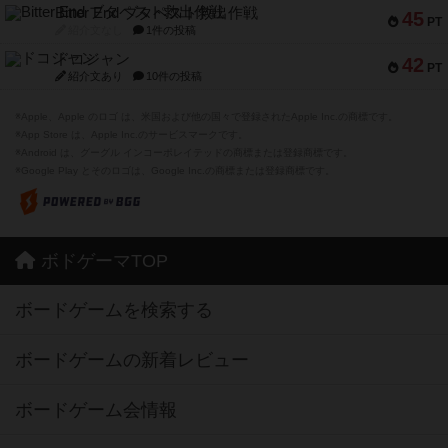
Bitter End ブタペスト救出作戦
45
PT
紹介文なし
1件の投稿
ドコジャン
42
PT
紹介文あり
10件の投稿
※Apple、Apple のロゴ は、米国および他の国々で登録されたApple Inc.の商標です。
※App Store は、Apple Inc.のサービスマークです。
※Android は、グーグル インコーポレイテッドの商標または登録商標です。
※Google Play とそのロゴは、Google Inc.の商標または登録商標です。
ボドゲーマTOP
ボードゲームを検索する
ボードゲームの新着レビュー
ボードゲーム会情報