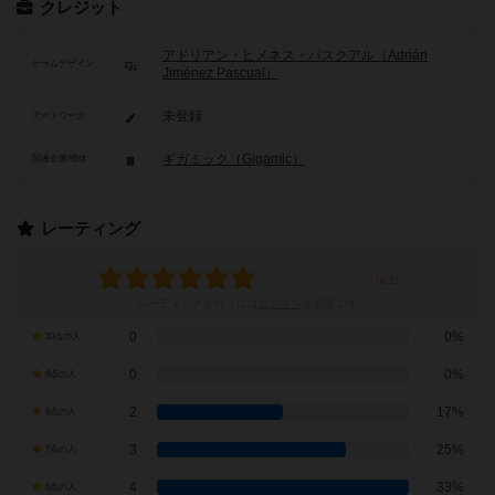
クレジット
アドリアン・ヒメネス・パスクアル（Adrián
ゲームデザイン
Jiménez Pascual）
未登録
アートワーク
ギガミック（Gigamic）
関連企業/団体
レーティング
レーティングを行うには
ログイン
が必要です
0
0%
10点の人
0
0%
9点の人
2
17%
8点の人
3
25%
7点の人
4
33%
6点の人