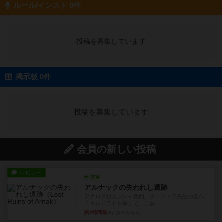
ルール/インスト 0件
投稿を募集しています
掲示板 0件
投稿を募集しています
会員の新しい投稿
レビュー
充実
アルナックの失われし遺跡
アナログ対人プレイ数回。クニツィア先生の名作
「エルドラドを探して」にあ...
約2時間前
by おーちゃん