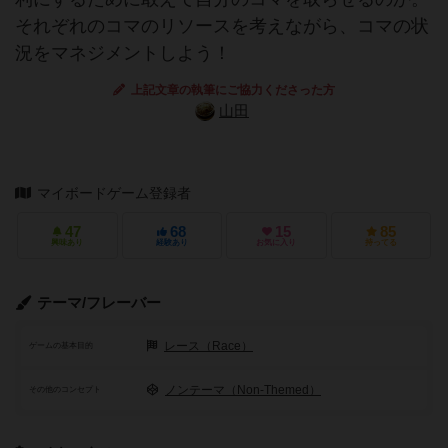
それぞれのコマのリソースを考えながら、コマの状
況をマネジメントしよう！
上記文章の執筆にご協力くださった方
山田
マイボードゲーム登録者
47
68
15
85
興味あり
経験あり
お気に入り
持ってる
テーマ/フレーバー
レース（Race）
ゲームの基本目的
ノンテーマ（Non-Themed）
その他のコンセプト