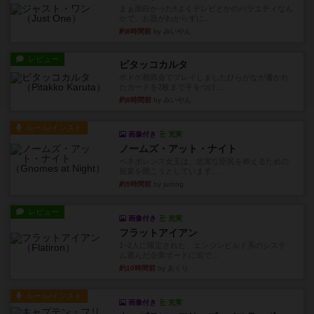
まぁ面白かった‼️よくテレビとかのバラエティなん
かで、お題がわからずに...
約8時間前
by みいやん
レビュー
ピタッコカルタ
ボドゲ相席会でプレイしましたひらがなが書かれ
たカードを2枚まで手をつけ...
約8時間前
by みいやん
ルール/インスト
画像付き
充実
ノームズ・アット・ナイト
ベネボレンス女王は、忠実な臣民を称えるための
祝宴を開こうとしています。...
約9時間前
by jurong
レビュー
画像付き
充実
フラットアイアン
1~2人に限定された、エンジンビルド系のシステ
ム選んだ企業ボードに街で...
約10時間前
by あくり
ルール/インスト
画像付き
充実