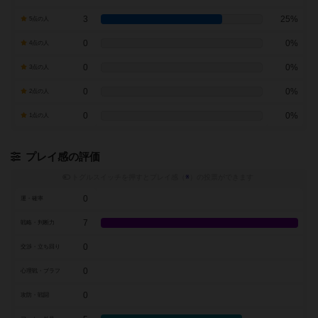
3
25%
5点の人
0
0%
4点の人
0
0%
3点の人
0
0%
2点の人
0
0%
1点の人
プレイ感の評価
トグルスイッチを押すとプレイ感（
※
）の投票ができます
0
運・確率
7
戦略・判断力
0
交渉・立ち回り
0
心理戦・ブラフ
0
攻防・戦闘