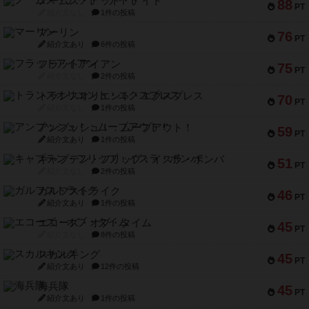
ノームズ・アット・ナイト
88
PT
紹介文なし
1件の投稿
マーリン
76
PT
紹介文あり
6件の投稿
フラットアイアン
75
PT
紹介文なし
2件の投稿
トランスオリエント・エクスプレス
70
PT
紹介文なし
1件の投稿
アンブッシュ！：ムーブアウト！
59
PT
紹介文あり
1件の投稿
キャプテン・フリップ：イスラ・ボンバ
51
PT
紹介文なし
2件の投稿
ガルフストライク
46
PT
紹介文あり
1件の投稿
エコーズ・オブ・タイム
45
PT
紹介文なし
8件の投稿
スカルキング
45
PT
紹介文あり
12件の投稿
海兵隊
45
PT
紹介文あり
1件の投稿