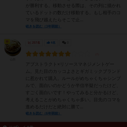
が勝利する。移動させる際は、その列に描かれ
ているドットの数だけ移動する。もし相手のコ
マを飛び越えたらそこで止...
続きを読む（3年弱前）
神
257名
4名
0
山田
アブストラクト×リソースマネジメントゲー
ム。見た目のカッコよさとギガミックブランド
に惹かれて購入。ルールがめちゃくちゃシンプ
ルで、面白いのかどうか半信半疑だったけど、
すごく面白いです！やってみると分かるけど、
考えることがめちゃくちゃ多い。目先のコマを
進めるだけだと絶対に勝て...
続きを読む（6年弱前）