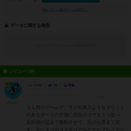
5
アート・外見
似たプレイ感のゲームを探す→
データに関する報告
ログインするとフォームが表示されます
レビュー 2件
神
139名
0名
画像
みなりん
２人用のゲームで、下の写真のようなスリット
のあるボードの片側に自分のコマを５つ並べ、
反対側の辺まで移動させて、元の位置まで戻
す。先に４つのコマをゴールさせたプレイヤー