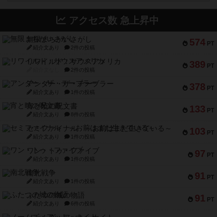
アクセス数 急上昇中
無限まちがいさがし
574
PT
紹介文あり
2件の投稿
リワイルド：サウスアメリカ
389
PT
紹介文なし
2件の投稿
アンダー・ザ・テーブラー
378
PT
紹介文あり
1件の投稿
宵と暁の呪文書
133
PT
紹介文あり
8件の投稿
セミファイナル ～お前はまだ生きている～
103
PT
紹介文あり
1件の投稿
ワン・トゥ・ファイブ
97
PT
紹介文あり
1件の投稿
南北戦争
91
PT
紹介文あり
1件の投稿
ふたつの城の物語
91
PT
紹介文あり
6件の投稿