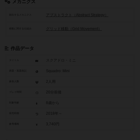
メカニクス
アブストラクト（Abstract Strategy）
頻出するメカニクス
グリッド移動（Grid Movement）
移動に関する仕組み
作品データ
スクアドロ・ミニ
タイトル
Squadro: Mini
原題・英題表記
2人用
参加人数
20分前後
プレイ時間
8歳から
対象年齢
2018年～
発売時期
3,740円
参考価格