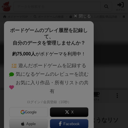
ログイン
閉じる
ボドゲーマTOP
ボードゲームの検索
スクアドロ・ミニの通販/商品詳細
ボードゲームのプレイ履歴を記録し
て、
自分のデータを管理しませんか？
スクアドロ・ミニ
約75,000人
がボドゲーマを利用中！
Squadro: Mini
遊んだボードゲームを記録する
気になるゲームのレビューを読む
お気に入り作品・所有リストの共
有
2
1
2
30
トップ
画像
動画
レビュー
カフェ
ログイン / 会員登録（10秒）
Google
X
小さくなっても面白い！レースのようなリソ
Apple
Facebook
ースマネジメントゲーム！