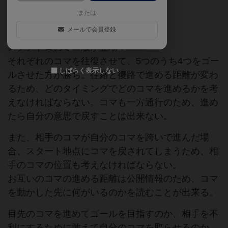
または
スクアドロ
ギガミック
メールで会員登録
スクアドロのミニ版が登場！
それぞれのコマを往復させて、5つのうち4つをゴー
しばらく表示しない
ルさせた方が勝ち。往路と復路で進める距離が変わ
るため、どのタイミングでどのコマを進めるかを考
えなければならない。コマも一方通行のため、進め
たら自分の意思で戻すことは出来ない。
また、相手のコマが自分のコマを跨いで進んだ場
合、スタート地点にコマを戻されてしまうため、相
手のコマの位置も考えなければならない。
お互いのコマの進める距離は公開情報のため、コマ
を動かした先に何がいるのかを読むことが出来る。
目先のコマを進めてゴールを目指すのか、相手を不
利にするために敢えて自分のコマを取らせるのか。