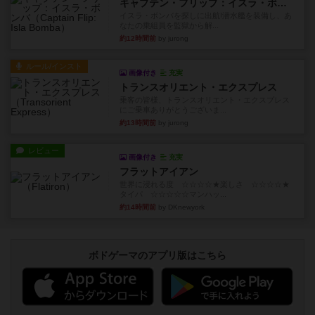
キャプテン・フリップ：イスラ・ボンバ
イスラ・ボンバを探しに出航!潜水艦を装備し、あ
なたの乗組員を監獄から解...
約12時間前
by jurong
ルール/インスト
画像付き
充実
トランスオリエント・エクスプレス
乗客の皆様、トランスオリエント・エクスプレス
にご乗車ありがとうございま...
約13時間前
by jurong
レビュー
画像付き
充実
フラットアイアン
世界に浸れる度 ☆☆☆☆★楽しさ ☆☆☆☆★
タイパ ☆☆☆☆☆マンハッ...
約14時間前
by DKnewyork
ボドゲーマのアプリ版はこちら