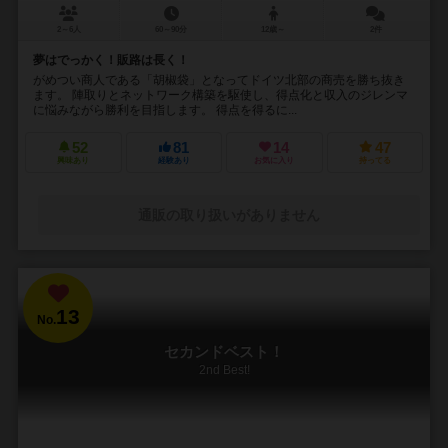
2～6人
60～90分
12歳～
2件
夢はでっかく！販路は長く！
がめつい商人である「胡椒袋」となってドイツ北部の商売を勝ち抜き
ます。 陣取りとネットワーク構築を駆使し、得点化と収入のジレンマ
に悩みながら勝利を目指します。 得点を得るに...
52
81
14
47
興味あり
経験あり
お気に入り
持ってる
通販の取り扱いがありません
13
No.
セカンドベスト！
2nd Best!