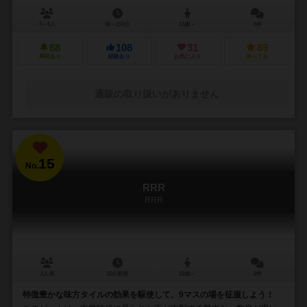
3～5人
90～150分
13歳～
5件
68
108
31
69
興味あり
経験あり
お気に入り
持ってる
通販の取り扱いがありません
15
No.
RRR
RRR
2人用
15分前後
10歳～
2件
特徴豊かな味方タイルの効果を駆使して、9マスの場を征服しよう！