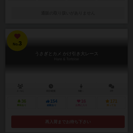
通販の取り扱いがありません
3
No.
うさぎとカメ かけ引き大レース
Hare & Tortoise
2～6人
45分前後
8歳～
2件
36
154
16
171
興味あり
経験あり
お気に入り
持ってる
再入荷までお待ち下さい