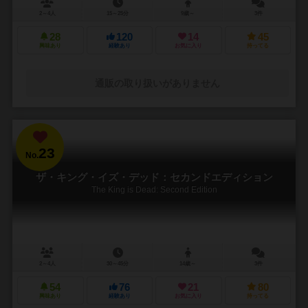
2～4人
15～25分
9歳～
3件
28
120
14
45
興味あり
経験あり
お気に入り
持ってる
通販の取り扱いがありません
23
No.
ザ・キング・イズ・デッド：セカンドエディション
The King is Dead: Second Edition
2～4人
30～45分
14歳～
3件
54
76
21
80
興味あり
経験あり
お気に入り
持ってる