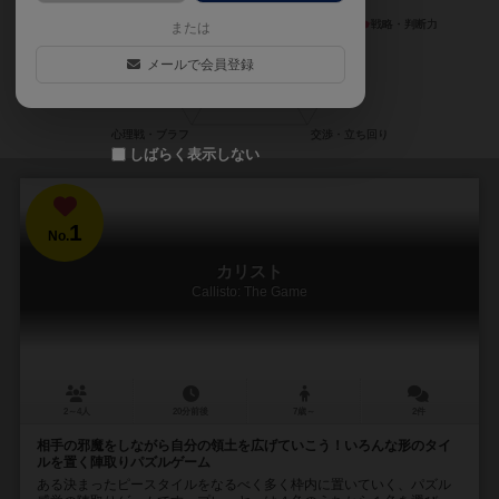
または
メールで会員登録
しばらく表示しない
1
No.
カリスト
Callisto: The Game
2～4人
20分前後
7歳～
2件
相手の邪魔をしながら自分の領土を広げていこう！いろんな形のタイ
ルを置く陣取りパズルゲーム
ある決まったピースタイルをなるべく多く枠内に置いていく、パズル