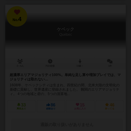
4
No.
ケベック
Québec
2～5人
75分前後
13歳～
1件
超濃厚エリアマジョリティ100%。単純な足し算や増加プレイでは、マ
ジョリティは取れない…
1608年、ケベックシティは生まれ、四世紀の間、北米大陸の文明化の
基礎に貢献し、世界遺産に登録されました。 難関のエリアマジョリテ
ィ。 4つの地域と砦の、5つの清算地...
33
86
15
46
興味あり
経験あり
お気に入り
持ってる
通販の取り扱いがありません