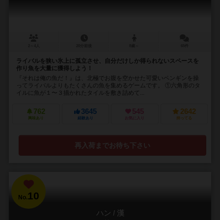
2～4人
20分前後
8歳～
65件
ライバルを狭い氷上に孤立させ、自分だけしか得られないスペースを
作り魚を大量に獲得しよう！
『それは俺の魚だ！』は、北極でお腹を空かせた可愛いペンギンを操
ってライバルよりもたくさんの魚を集めるゲームです。 ①六角形のタ
イルに魚が１〜３描かれたタイルを敷き詰めて...
762
3645
545
2642
興味あり
経験あり
お気に入り
持ってる
再入荷までお待ち下さい
10
No.
ハン / 漢