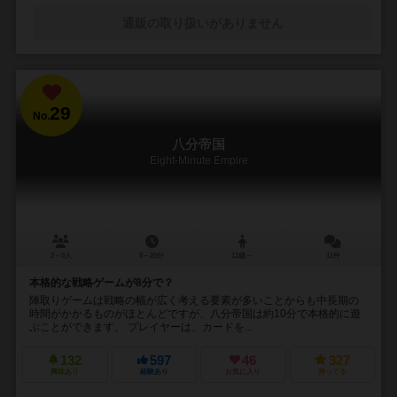
通販の取り扱いがありません
29
No.
八分帝国
Eight-Minute Empire
2～5人
8～20分
13歳～
11件
本格的な戦略ゲームが8分で？
陣取りゲームは戦略の幅が広く考える要素が多いことからも中長期の
時間がかかるものがほとんどですが、八分帝国は約10分で本格的に遊
ぶことができます。 プレイヤーは、カードを...
132
597
46
327
興味あり
経験あり
お気に入り
持ってる