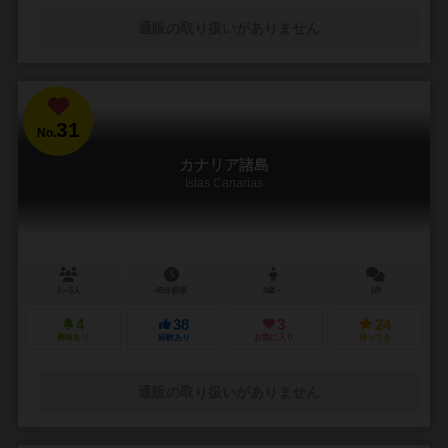
通販の取り扱いがありません
31
No.
カナリア諸島
Islas Canarias
2～5人
45分前後
8歳～
1件
4
38
3
24
興味あり
経験あり
お気に入り
持ってる
通販の取り扱いがありません