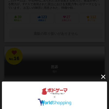
このゲームは、中世時代に見られた王が支配する勢力と、教皇が率い
る勢力が、9マスで表現された国土における支配力争いがテーマとなっ
ています。 お互いの陣営に用意された、特徴や効...
39
123
27
112
興味あり
経験あり
お気に入り
持ってる
通販の取り扱いがありません
16
No.
囲碁
Igo
2人用
－
12件
史上最高難易度のアブストラクトゲーム。 進行パターンは、宇宙に
存在する原子の数を凌駕し、スーパーコンピュータですら完全解析は