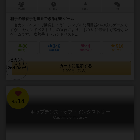
2人用
3～15分
5歳～
8件
相手の最善手を阻止できる戦略ゲーム
［セカンドベストで勝負しよう］ シンプルな四目並べの様なゲームで
すが 「セカンドベスト！」の宣言により、 お互いに最善手が指せない
ゲームです。 次善手（セカンドベスト...
86
346
44
510
興味あり
経験あり
お気に入り
持ってる
カートに追加する
1,200円（税込）
14
No.
キャプテンズ・オブ・インダストリー
Captains of Industry