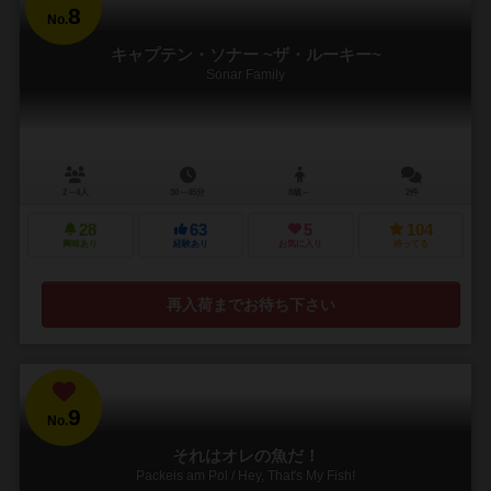
8
No.
キャプテン・ソナー ~ザ・ルーキー~
Sonar Family
2～4人
30～45分
8歳～
2件
28
63
5
104
興味あり
経験あり
お気に入り
持ってる
再入荷までお待ち下さい
9
No.
それはオレの魚だ！
Packeis am Pol / Hey, That's My Fish!