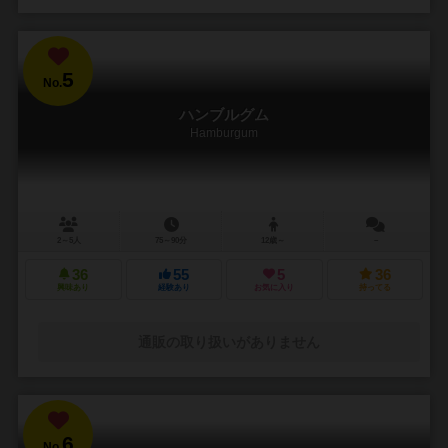
5
No.
ハンブルグム
Hamburgum
2～5人
75～90分
12歳～
－
36
55
5
36
興味あり
経験あり
お気に入り
持ってる
通販の取り扱いがありません
6
No.