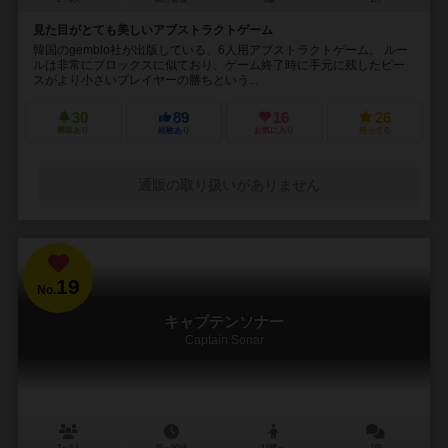
見た目がとても美しいアブストラクトゲーム
韓国のgemblo社が出版している、6人用アブストラクトゲーム。 ルー
ルは非常にブロックスに似ており、ゲーム終了時に手元に残したピー
スがより小さいプレイヤーの勝ちという...
30
89
16
26
興味あり
経験あり
お気に入り
持ってる
通販の取り扱いがありません
19
No.
キャプテンソナー
Captain Sonar
2～8人
45～60分
14歳～
7件