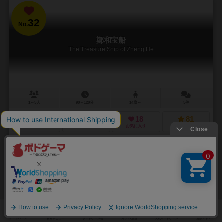
32
No.
鄭和宝船
The Treasure Ship of Zheng He
1～5人
90～120分
14歳～
5件
33
74
18
81
興味あり
経験あり
お気に入り
持ってる
通販の取り扱いがありません
33
No.
オセロ / リバーシ