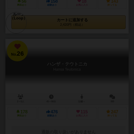
56
158
18
143
興味あり
経験あり
お気に入り
持ってる
カートに追加する
2,420円（税込）
26
No.
ハンザ・テウトニカ
Hansa Teutonica
2～5人
45～90分
12歳～
8件
178
476
115
247
興味あり
経験あり
お気に入り
持ってる
通販の取り扱いがありません