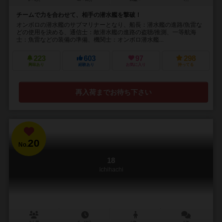
チームで力を合わせて、相手の潜水艦を撃破！
オンボロの潜水艦のサブマリナーとなり、船長：潜水艦の進路/魚雷な
どの使用を決める、通信士：敵潜水艦の進路の盗聴/推測、一等航海
士：魚雷などの装備の準備、機関士：オンボロ潜水艦...
223
603
97
298
興味あり
経験あり
お気に入り
持ってる
再入荷までお待ち下さい
20
No.
18
Ichihachi