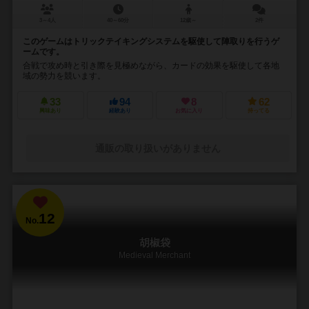
3～4人
40～60分
12歳～
2件
このゲームはトリックテイキングシステムを駆使して陣取りを行うゲ
ームです。
合戦で攻め時と引き際を見極めながら、カードの効果を駆使して各地
域の勢力を競います。
33
94
8
62
興味あり
経験あり
お気に入り
持ってる
通販の取り扱いがありません
12
No.
胡椒袋
Medieval Merchant