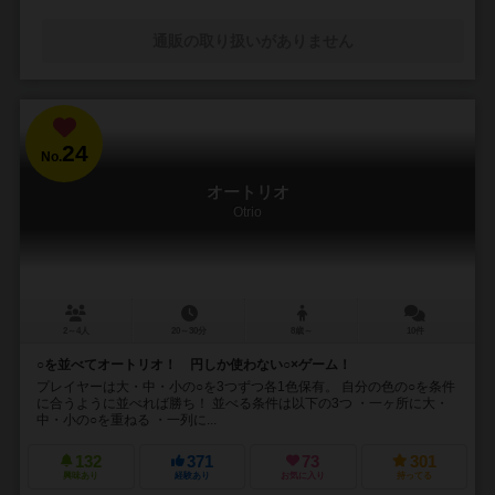
通販の取り扱いがありません
24
No.
オートリオ
Otrio
2～4人
20～30分
8歳～
10件
○を並べてオートリオ！ 円しか使わない○×ゲーム！
プレイヤーは大・中・小の○を3つずつ各1色保有。 自分の色の○を条件
に合うように並べれば勝ち！ 並べる条件は以下の3つ ・一ヶ所に大・
中・小の○を重ねる ・一列に...
132
371
73
301
興味あり
経験あり
お気に入り
持ってる