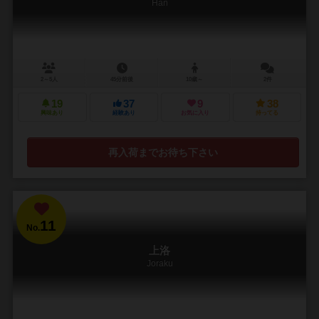
Han
2～5人
45分前後
10歳～
2件
19
37
9
38
興味あり
経験あり
お気に入り
持ってる
再入荷までお待ち下さい
11
No.
上洛
Joraku