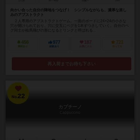
2人用
30～40分
10歳～
24件
向かい合った自分の陣地をつなげ！ シンプルながらも、濃厚な楽し
みのアブストラクト
２人専用のアブストラクトゲーム。一面のボードに24×24の小さな
穴が開けられており、穴に交互にペグを1本ずつさしていく。自分のペ
グ同士が桂馬飛びの形になるとリンクと呼ばれる...
456
977
187
721
興味あり
経験あり
お気に入り
持ってる
再入荷までお待ち下さい
22
No.
カプチーノ
Cappuccino