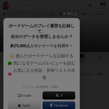
ログイン
閉じる
ボドゲーマTOP
ボードゲームの検索
マザーシープ
次のおすすめボード
ボードゲームのプレイ履歴を記録し
て、
マザーシープ
自分のデータを管理しませんか？
次のおすすめボードゲーム
約75,000人
がボドゲーマを利用中！
遊んだボードゲームを記録する
2
1
1
トップ
画像
動画
レビュー
カフェ
気になるゲームのレビューを読む
『マザーシープ』が好きな方へのおすすめ
お気に入り作品・所有リストの共
このゲームのトップページで投票された「プレイ感の評価」をもとに、傾向
有
が近いボードゲームをランキング形式で紹介します。
※リストには一定の投票数がある作品のみを表示しています
ログイン / 会員登録（10秒）
Google
X
Apple
Facebook