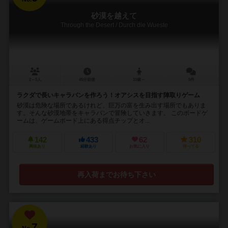
砂漠を越えて
Through the Desert / Durch die Wueste
2～5人
45分前後
10歳～
5件
ラクダで長いキャラバンを作ろう！オアシスを目指す陣取りゲーム
砂漠は危険な場所であるけれど、巨万の富を生み出す場所でもありま
す。そんな砂漠地帯をキャラバンで冒険していきます。 このボードゲ
ームは、ゲームボード上にある得点チップとオ...
142
433
62
310
興味あり
経験あり
お気に入り
持ってる
再入荷までお待ち下さい
7