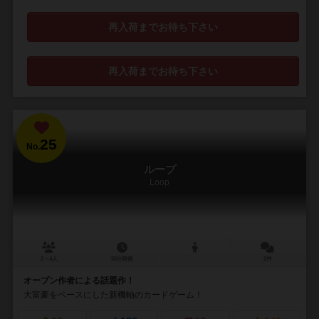
再入荷までお待ち下さい
再入荷までお待ち下さい
25
No.
ループ
Loop
2～4人
15分前後
2件
オープン作者による話題作！
大富豪をベースにした新機軸のカードゲーム！