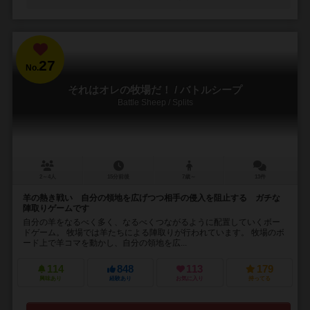
27
No.
それはオレの牧場だ！ / バトルシープ
Battle Sheep / Splits
2～4人
15分前後
7歳～
13件
羊の熱き戦い 自分の領地を広げつつ相手の侵入を阻止する ガチな
陣取りゲームです
自分の羊をなるべく多く、なるべくつながるように配置していくボー
ドゲーム。 牧場では羊たちによる陣取りが行われています。 牧場のボ
ード上で羊コマを動かし、自分の領地を広...
114
848
113
179
興味あり
経験あり
お気に入り
持ってる