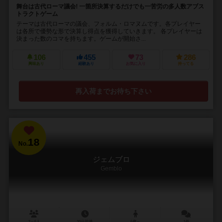
舞台は古代ローマ議会! 一箇所決算するだけでも一苦労の多人数アブス
トラクトゲーム
テーマは古代ローマの議会、フォルム・ロマヌムです。各プレイヤー
は各所で優勢な形で決算し得点を獲得していきます。 各プレイヤーは
決まった数のコマを持ちます。ゲームが開始さ...
106
455
73
286
興味あり
経験あり
お気に入り
持ってる
再入荷までお待ち下さい
18
No.
ジェムブロ
Gemblo
2～6人
30分前後
6歳～
1件