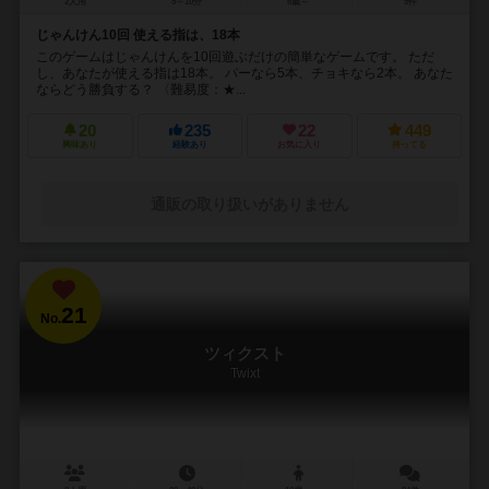
2人用
5～10分
6歳～
5件
じゃんけん10回 使える指は、18本
このゲームはじゃんけんを10回遊ぶだけの簡単なゲームです。 ただ
し、あなたが使える指は18本。 パーなら5本、チョキなら2本。 あなた
ならどう勝負する？ 〈難易度：★...
20
235
22
449
興味あり
経験あり
お気に入り
持ってる
通販の取り扱いがありません
21
No.
ツィクスト
Twixt