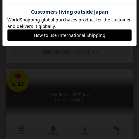
不可能とされている
奈良時代に日本に伝わり、紫式部や織田信長も楽しんだと言われる。
マンガ『ヒカルの碁』はそれの爆発的ブームを呼んだ。 余談だが、イ
メージ画像の女性は台湾の美人棋士、黒嘉嘉七...
106
823
104
326
興味あり
経験あり
お気に入り
持ってる
通販の取り扱いがありません
17
No.
フォルム・ロマヌム
Forum Romanum
2～6人
45分前後
10歳～
11件