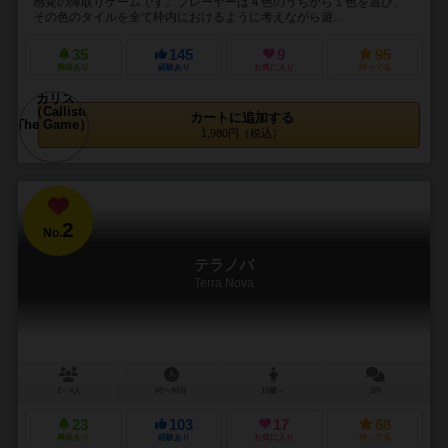
感覚の陣取りゲームです。プレーヤーは４色のうちから１色を選び、
その色のタイルを全て枠内におけるように考えながら遊...
35
145
9
95
興味あり
経験あり
お気に入り
持ってる
カートに追加する
1,980円（税込）
2
No.
テラノバ
Terra Nova
2～4人
60～80分
10歳～
2件
23
103
17
68
興味あり
経験あり
お気に入り
持ってる