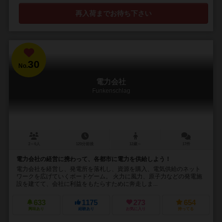
再入荷までお待ち下さい
30
No.
電力会社
Funkenschlag
2～6人
120分前後
12歳～
17件
電力会社の経営に携わって、各都市に電力を供給しよう！
電力会社を経営し、発電所を落札し、資源を購入、電気供給のネット
ワークを広げていくボードゲーム。 火力に風力、原子力などの発電施
設を建てて、会社に利益をもたらすために奔走しま...
633
1175
273
654
興味あり
経験あり
お気に入り
持ってる