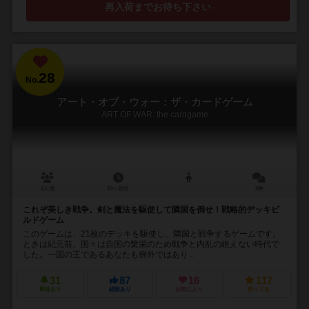
再入荷までお待ち下さい
28
No.
アート・オブ・ウォー：ザ・カードゲーム
ART OF WAR: the cardgame
2人用
10～20分
4件
これぞ美しき戦争。剣と魔法を駆使して隣国を倒せ！戦略的デッキビ
ルドゲーム
このゲームは、21枚のデッキを駆使し、隣国と戦争するゲームです。
ときは紀元前、国々は自国の繁栄のため戦争と内乱の絶えない時代で
した。一国の王であるあなたも例外ではあり...
31
87
16
117
興味あり
経験あり
お気に入り
持ってる