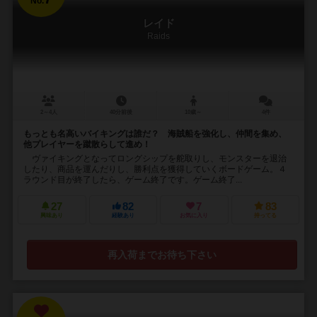
No.
レイド
Raids
2～4人
40分前後
10歳～
4件
もっとも名高いバイキングは誰だ？ 海賊船を強化し、仲間を集め、
他プレイヤーを蹴散らして進め！
ヴァイキングとなってロングシップを舵取りし、モンスターを退治
したり、商品を運んだりし、勝利点を獲得していくボードゲーム。４
ラウンド目が終了したら、ゲーム終了です。ゲーム終了...
27
82
7
83
興味あり
経験あり
お気に入り
持ってる
再入荷までお待ち下さい