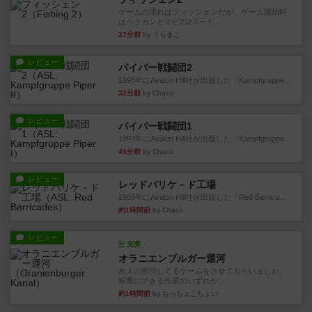
ゲームの流れはフィッシェンだが、ゲーム開始時
はペリカンとエビの2スート...
27分前
by うらまこ
レビュー
パイパー戦闘団2
1996年にAvalon Hill社が出版した『Kampfgruppe...
32分前
by Chaco
レビュー
パイパー戦闘団1
1993年にAvalon Hill社が出版した『Kampfgruppe...
43分前
by Chaco
レビュー
レッドバリケ－ド工場
1989年にAvalon Hill社が出版した『Red Barrica...
約1時間前
by Chaco
レビュー
充実
オラニエンブルガー運河
友人の所持してるゲームをさせてもらいました。
順番にできる作業のいずれか...
約1時間前
by おっちょこちょい