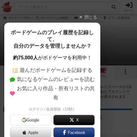
ログイン
閉じる
ボドゲーマTOP
ボードゲームの検索
マザーシープ
カフェ/店舗情報
ボードゲームのプレイ履歴を記録し
て、
マザーシープ
自分のデータを管理しませんか？
1店のカフェ/スペースが提供中
約75,000人
がボドゲーマを利用中！
遊んだボードゲームを記録する
2
1
1
トップ
画像
動画
レビュー
カフェ
気になるゲームのレビューを読む
マザーシープで遊ぶことができるボードゲームカフェ・プレイスペースが1店
お気に入り作品・所有リストの共
登録されています。公開プロフィールの都道府県が設定されたアカウントで
ログインすると、同じ都道府県内の店舗に絞り込むボタンが表示されます。
有
ログイン / 会員登録（10秒）
プレイスペース
ボードゲーム倶楽部 ALSPIEL
Google
X
山口県山口市道場門前1-3-5 オメガビル2F
Apple
Facebook