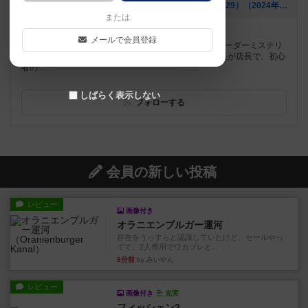
[NEW] ALSPIELマーダーミステリー会 2024 Vol.17（4/29）（2024年04月01日 19時47分）
または
遊べるボードゲーム
1348個
メールで会員登録
山口県内で(たぶん)ここだけ！ボードゲームや人狼、マーダーミステリ
ーゲームを遊べる専門店です★ 声優でもあるアル隊長が店長で、初心
者の...
しばらく表示しない
フォローする
会員の新しい投稿
レビュー
画像付き
オラニエンブルガー運河
存在をうっすらと認識していたけど、セールやっ
てて、2人専用でワカプレと...
8分前
by みいやん
レビュー
画像付き
充実
フィッシェン2