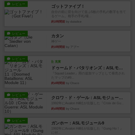
レビュー
ゴットファイブ！
自分の前に背を向けて並ぶ5枚の手札の数字を当て
るゲーム。相手の手札/場...
約3時間前
by daisdice
レビュー
カタン
神ゲー
約3時間前
by アプー
レビュー
充実
ドゥームド・バタリオンズ：ASLモジュール11
『Squad Leader』用の追加マップとして発売され
たマップの#9...
約4時間前
by Chaco
レビュー
クロワ・ド・ゲール：ASLモジュール10
1992年にAvalon Hill社が出版した『Croix de Gu...
約4時間前
by Chaco
レビュー
ガンホー：ASLモジュール9
1992年にAvalon Hill社が出版した『Gung Ho！』
に付...