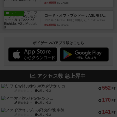
約4時間前
by Chaco
レビュー
コード・オブ・ブシドー：ASLモジュール8
1991年にAvalon Hill社が出版した『Code of Bus...
約4時間前
by Chaco
ボドゲーマのアプリ版はこちら
アクセス数 急上昇中
リワイルド：サウスアメリカ
552
PT
紹介文なし
2件の投稿
マーケットフレッシュ
170
PT
紹介文あり
1件の投稿
ファイアー・ブルズ / 火牛陣
141
PT
紹介文なし
1件の投稿