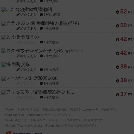
紹介文あり
1件の投稿
ふたつの街の物語
52
PT
紹介文あり
18件の投稿
クランク! ：冒険者たち（拡張）
50
PT
紹介文あり
4件の投稿
とうほうの！
42
PT
紹介文なし
1件の投稿
スターマイン・ラミー ポケット
42
PT
紹介文あり
2件の投稿
海兵隊
39
PT
紹介文あり
1件の投稿
スーパーストア3000
39
PT
紹介文なし
1件の投稿
フリップ７：復讐心とともに
37
PT
紹介文なし
2件の投稿
※Apple、Apple のロゴ は、米国および他の国々で登録されたApple Inc.の商標です。
※App Store は、Apple Inc.のサービスマークです。
※Android は、グーグル インコーポレイテッドの商標または登録商標です。
※Google Play とそのロゴは、Google Inc.の商標または登録商標です。