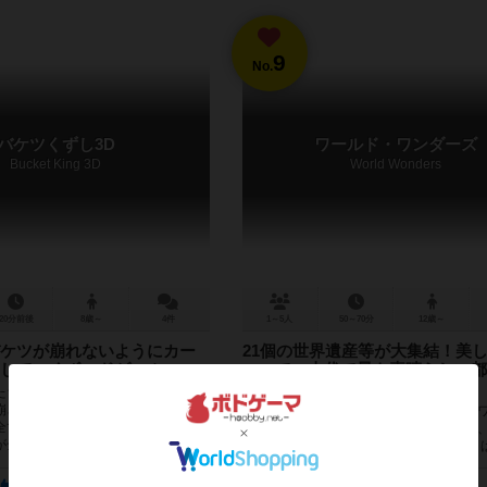
9
No.
バケツくずし3D
ワールド・ワンダーズ
Bucket King 3D
World Wonders
20分前後
8歳～
4件
1～5人
50～70分
12歳～
ケツが崩れないようにカー
21個の世界遺産等が大集結！美
していくボードゲーム
コマで、古代で最も素晴らしい都
上げろ！
たちが、飼育係が積み上げたバケツ
崩させよようとするボードゲーム。
ピラミッド、マチュピチュ、アンコール
全てのバケツを失ったら（５～６人
チェンイツァ、万里の長城、コロッセオ
全てのバケツを失った...
ン神殿…日本の四天王寺も参戦！ プレイ
一つずつ、道路、建物、塔、ス...
123
16
60
112
210
49