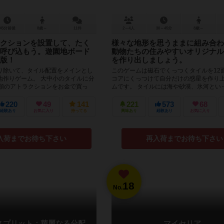
45分前後
8歳～
11件
2～4人
30～45分
8歳～
クションを設置して、たく
様々な地形を思うままに組み合わ
呼び込もう。遊園地ボード
動物たちの住みやすいオリジナル
版！
を作り出しましょう。
り除いて、タイル配置をメインとし
このゲームは磁石でくっつくタイルを12
地作りゲーム。 大中小のタイルに分
コアにくっつけて自分だけの惑星を作り
種類のアトラクションをお金で買っ
ムです。 タイルには海や砂漠、氷河とい
配置するだけ...
あり、その組み合わせによって様...
220
49
141
221
573
68
経験あり
お気に入り
持ってる
興味あり
経験あり
お気に入り
入荷までお待ち下さい
再入荷までお待ち下さい
18
No.
スプリット：華麗なる分配
マイセリア