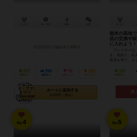
1～4人
45～90分
10歳～
14件
2～5人
南米の高地で
品の交換や販
に入れよう！
作品説明文の編集者を募集中
プレイヤーは、
す。魚釣り、鉱
資源を得て、さ
とで、生活を豊か
207
396
76
282
187
興味あり
経験あり
お気に入り
持ってる
興味あり
カートに追加する
再
6,930円（税込）
4
5
No.
No.