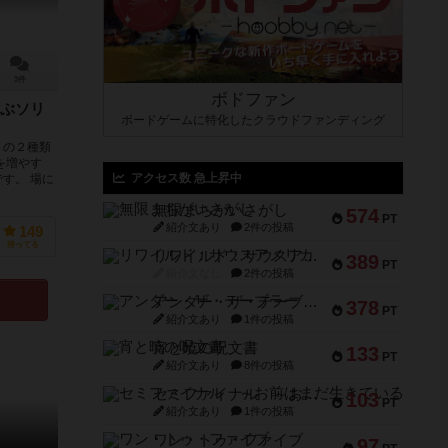
3件
ボドファン
ぶソリ
ボードゲームに特化したクラウドファンディング
」の２種類
を増やす
アクセス数 急上昇中
す。 場に
無限まちがいさがし
574
PT
紹介文あり
2件の投稿
149
持ってる
リワイルド：サウスアメリカ
389
PT
紹介文なし
2件の投稿
アンダー・ザ・テーブラー
378
PT
紹介文あり
1件の投稿
宵と暁の呪文書
133
PT
紹介文あり
8件の投稿
セミファイナル ～お前はまだ生きている～
103
PT
紹介文あり
1件の投稿
ワン・トゥ・ファイブ
97