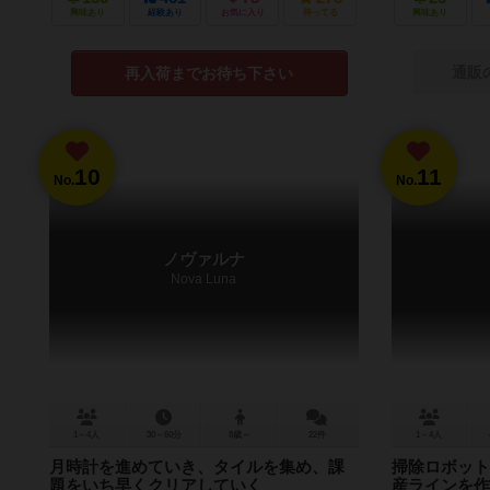
興味あり
経験あり
お気に入り
持ってる
興味あり
通販
再入荷までお待ち下さい
10
11
No.
No.
ノヴァルナ
Nova Luna
1～4人
30～60分
8歳～
22件
1～4人
月時計を進めていき、タイルを集め、課
掃除ロボット
題をいち早くクリアしていく
産ラインを作