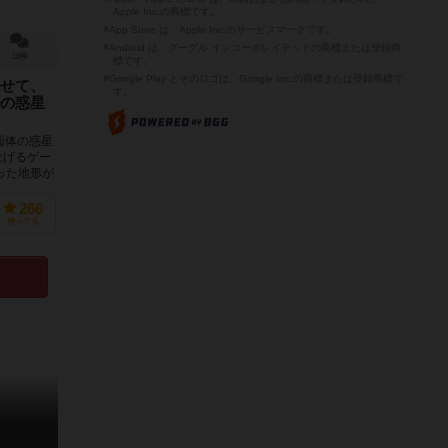
Apple Inc.の商標です。
※App Store は、Apple Inc.のサービスマークです。
※Android は、グーグル インコーポレイテッドの商標または登録商
10件
標です。
※Google Play とそのロゴは、Google Inc.の商標または登録商標で
せて、
す。
の惑星
面体の惑星
上げるゲー
った地形が
266
持ってる