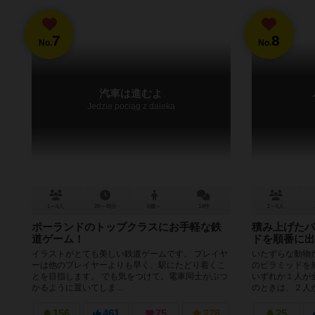
7
8
No.
No.
汽車は進むよ
Jedzie pociąg z daleka
1～4人
20～45分
6歳～
14件
2～6人
ポーランドのトップクラスにお手軽な鉄
積み上げたバ
道ゲーム！
ドを順番に出
イラストがとても美しい鉄道ゲームです。 プレイヤ
いたずらな動物
ーは他のプレイヤーよりも早く、駅にたどり着くこ
のピラミッドを
とを目指します。 でも気をつけて。電車同士がぶつ
いずれか１人が
かるように置いてしま...
のときは、２人が
156
461
75
278
25