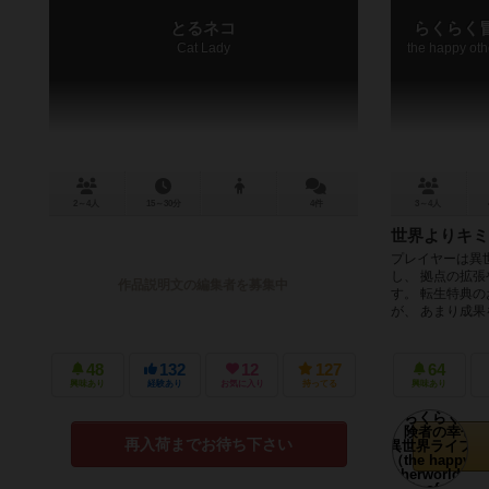
とるネコ
らくらく
Cat Lady
2～4人
15～30分
4件
3～4人
世界よりキミ
プレイヤーは異
し、 拠点の拡
作品説明文の編集者を募集中
す。 転生特典
が、 あまり成果を
48
132
12
127
64
興味あり
経験あり
お気に入り
持ってる
興味あり
再入荷までお待ち下さい