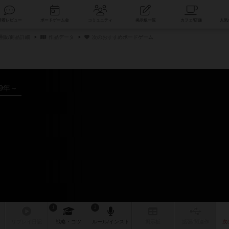
索
新着レビュー
ボードゲーム会
コミュニティ
掲示板一覧
通販/商品詳細
作品データ
次のおすすめボードゲーム
19年～
ム
1
2
リプレイ
日記
戦略
・コツ
ルール
/インスト
掲示板
拡張/関連
作
次