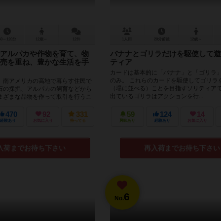
60～120分
12歳～
12件
1人用
20分前後
12歳～
アルパカや作物を育て、物
バナナとゴリラだけを駆使して遊
売を重ね、豊かな生活を手
ティア
カードは基本的に「バナナ」と「ゴリラ
のみ。 これらのカードを駆使してゴリラ
南アメリカの高地で暮らす住民で
（場に並べる）ことを目指すソリティアで
石の採掘、アルパカの飼育などから
出ているゴリラはアクションを行...
まざまな品物を作って取引を行うこ
にしていきます。しか...
470
92
331
59
124
14
経験あり
お気に入り
持ってる
興味あり
経験あり
お気に入り
入荷までお待ち下さい
再入荷までお待ち下さい
6
No.