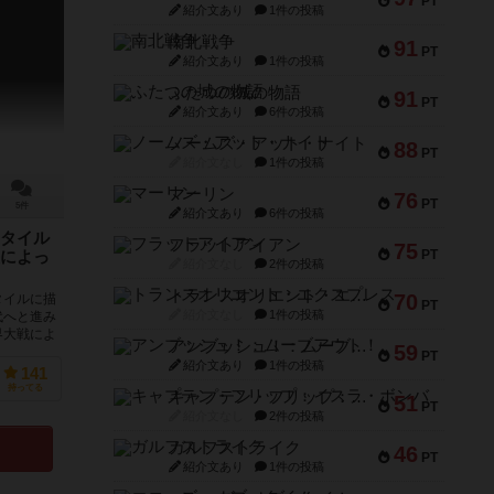
PT
紹介文あり
1件の投稿
南北戦争
91
PT
紹介文あり
1件の投稿
ふたつの城の物語
91
PT
紹介文あり
6件の投稿
ノームズ・アット・ナイト
88
PT
紹介文なし
1件の投稿
マーリン
76
PT
5件
紹介文あり
6件の投稿
タイル
フラットアイアン
75
PT
によっ
紹介文なし
2件の投稿
トランスオリエント・エクスプレス
70
タイルに描
PT
紹介文なし
1件の投稿
代へと進み
界大戦によ
アンブッシュ！：ムーブアウト！
59
PT
紹介文あり
1件の投稿
141
持ってる
キャプテン・フリップ：イスラ・ボンバ
51
PT
紹介文なし
2件の投稿
ガルフストライク
46
PT
紹介文あり
1件の投稿