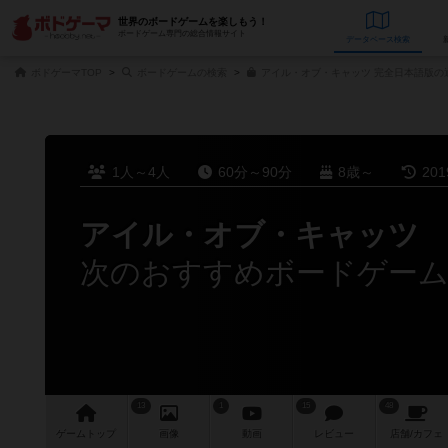
世界のボードゲームを楽しもう！
ボードゲーム専門の総合情報サイト
データベース
検
ボドゲーマTOP
ボードゲームの検索
アイル・オブ・キャッツ 完全日本語版の
1人～4人
60分～90分
8歳～
20
アイル・オブ・キャッツ
次のおすすめボードゲー
13
1
15
48
ゲーム
トップ
画像
動画
レビュー
店舗/
カフェ