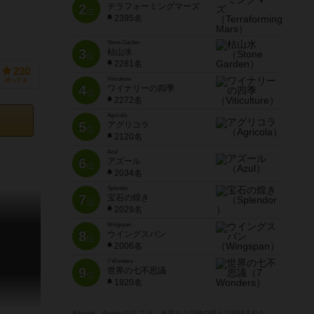
2
テラフォーミングマーズ
位
2395名
Stone Garden
3
枯山水
位
2281名
230
Viticulture
持ってる
4
ワイナリーの四季
位
2272名
Agricola
5
アグリコラ
位
2120名
Azul
6
アズール
位
2034名
Splendor
7
宝石の煌き
位
2029名
Wingspan
8
ウイングスパン
位
2006名
7 Wonders
9
世界の七不思議
位
1920名
※Apple、Apple のロゴ は、米国および他の国々で登録された