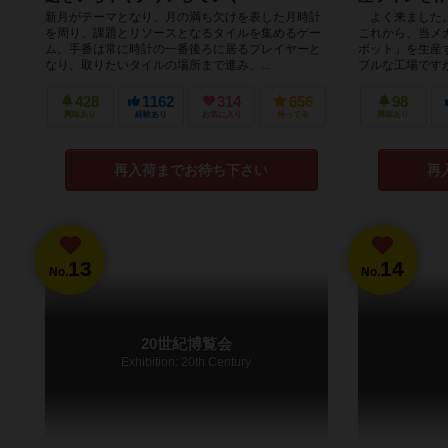
新月がテーマとなり、月の満ち欠けを表した月時計
よく来ました。
を周り、課題とリソースとなるタイルを集めるゲー
これから、当メ
ム。手番は常に時計の一番後ろに居るプレイヤーと
ボット」を生産
なり、取りたいタイルの場所まで進み、...
プルな工場ですが
428
1162
314
656
98
興味あり
経験あり
お気に入り
持ってる
興味あり
再入荷までお待ち下さい
再
13
14
No.
No.
20世紀博覧会
Exhibition: 20th Century