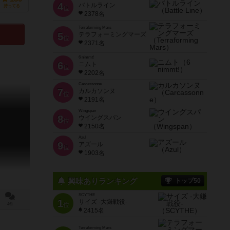
4
バトルライン
持ってる
位
2378名
Terraforming Mars
5
テラフォーミングマーズ
位
2371名
6 nimmt!
6
ニムト
位
2202名
Carcassonne
7
カルカソンヌ
位
2191名
Wingspan
8
ウイングスパン
位
2150名
Azul
9
アズール
位
1903名
興味ありランキング
トップ50
SCYTHE
1
サイズ -大鎌戦役-
位
4件
2415名
Terraforming Mars