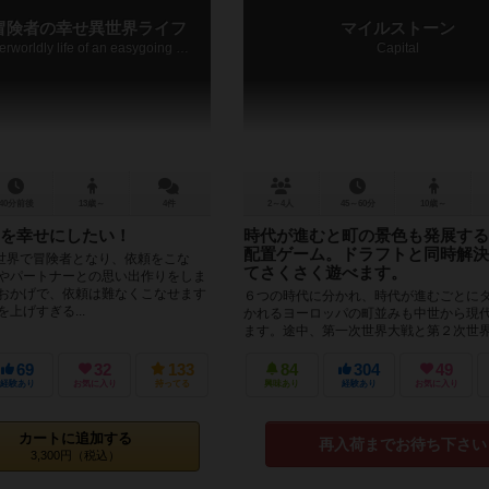
冒険者の幸せ異世界ライフ
マイルストーン
the happy otherworldly life of an easygoing adventurer
Capital
40分前後
13歳～
4件
2～4人
45～60分
10歳～
を幸せにしたい！
時代が進むと町の景色も発展する
配置ゲーム。ドラフトと同時解決
世界で冒険者となり、依頼をこな
てさくさく遊べます。
張やパートナーとの思い出作りをしま
のおかげで、依頼は難なくこなせます
６つの時代に分かれ、時代が進むごとに
上げすぎる...
かれるヨーロッパの町並みも中世から現
ます。途中、第一次世界大戦と第２次世
りダメージを受けますが、うまく耐えつ...
69
32
133
84
304
49
経験あり
お気に入り
持ってる
興味あり
経験あり
お気に入り
カートに追加する
再入荷までお待ち下さい
3,300円（税込）