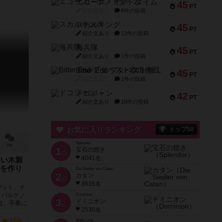
エコーズ・オブ・タイム
45
PT
紹介文なし
8件の投稿
スカルキング
45
PT
紹介文あり
12件の投稿
海兵隊
45
PT
紹介文あり
1件の投稿
Bitter End ブタペスト救出作戦
45
PT
紹介文なし
1件の投稿
ドコジャン
42
PT
紹介文あり
10件の投稿
お気に入りランキング
トップ50
Splendor
9件
1
宝石の煌き
位
4041名
しい木製
を作り
Die Siedler von Catan
2
カタン
位
3616名
ワット、チ
、パルテノ
Dominion
3
ドミニオン
は、手番に
位
2530名
150
Battle Line