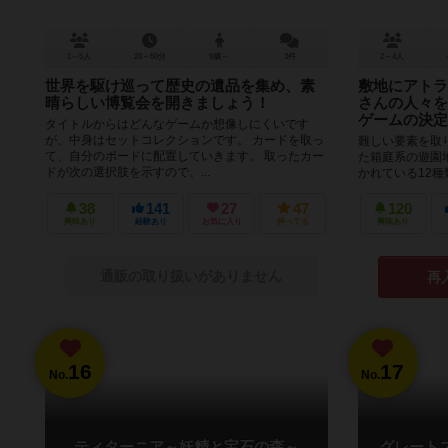
1～5人
20～50分
9歳～
3件
2～4人
世界を駆け巡って歴史の遺品を集め、素
敷地にアトラ
晴らしい博覧会を開きましょう！
さんの人々を
ゲームの決定
タイトルからはどんなゲームか想像しにくいです
が、中身はセットコレクションです。 カードを取っ
難しい要素を取
て、自分のボードに配置していきます。 取ったカー
た箱庭系の遊園
ドが次の選択肢を示すので、...
かれている12
て、自分の敷地に
38
141
27
47
120
興味あり
経験あり
お気に入り
持ってる
興味あり
通販の取り扱いがありません
再
16
17
No.
No.
ティターニア～妖精と宝石の森～
グレート