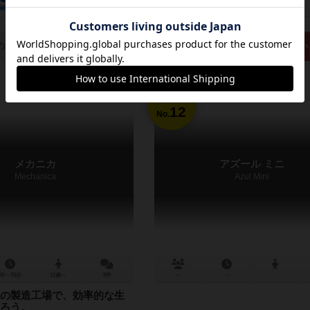
経験あり
お気に入り
持ってる
興味あり
経験あり
お気に入り
の取り扱いがありません
再入荷までお待ち下さい
12
No.
メカニカ
アズール ミニ
Mechanica
Azul Mini
45～75分
12歳～
8件
－
－
の製造工場で、効率的な生
ろう。