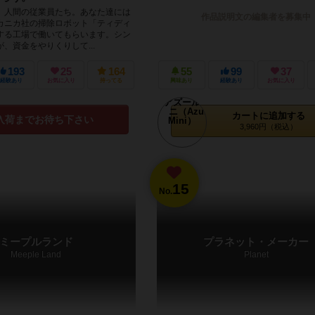
人間の従業員たち。あなた達には
作品説明文の編集者を募集中
カニカ社の掃除ロボット「ティディ
する工場で働いてもらいます。シン
、資金をやりくりして...
193
25
164
55
99
37
経験あり
お気に入り
持ってる
興味あり
経験あり
お気に入り
カートに追加する
入荷までお待ち下さい
3,960円（税込）
15
No.
ミープルランド
プラネット・メーカー
Meeple Land
Planet