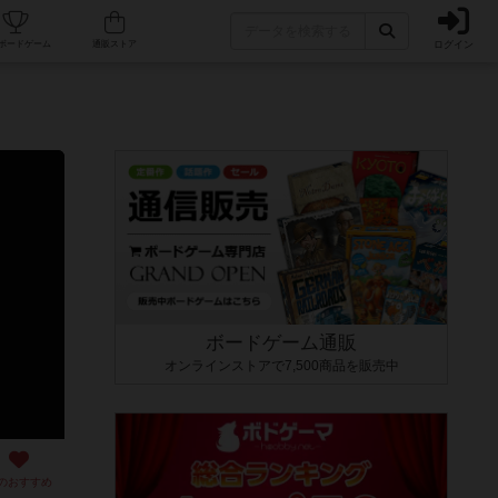
ログイン
カフェ/店舗
人気ボードゲーム
通販ストア
ボードゲーム通販
オンラインストアで7,500商品を販売中
のおすすめ