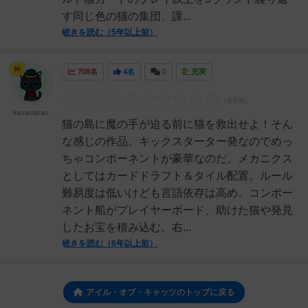
す同じ色の猫の集団、課...
続きを読む（5年以上前）
神
708名
4名
0
充実
kanamatan
猫の島に魔の手が迫る前に猫を救出せよ！そん
な感じの作品。キックスターター発なのでめっ
ちゃコンポーネントが豪華なのだ。メカニクス
としてはカードドラフト＆タイル配置。ルール
難易度は低いけども言語依存は高め。コンポー
ネント船がプレイヤーボード、助けた猫や発見
したお宝を積み込む。右...
続きを読む（6年以上前）
アイル・オブ・キャッツのトップに戻る