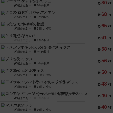
マーケットフレッシュ
80
PT
紹介文あり
1件の投稿
クロス・オブ・アイアン
68
PT
紹介文あり
3件の投稿
ふたつの街の物語
65
PT
紹介文あり
18件の投稿
とうほうの！
61
PT
紹介文なし
1件の投稿
メメントオンラインタクティクス
58
PT
紹介文あり
4件の投稿
ブリックス
56
PT
紹介文あり
4件の投稿
ダグエイトチェス
50
PT
紹介文あり
11件の投稿
アズール：シントラのステンドグラス
48
PT
紹介文あり
18件の投稿
ロシアン・キャンペーン：第5版デラックス
46
PT
紹介文あり
0件の投稿
マスクメン
40
PT
紹介文あり
16件の投稿