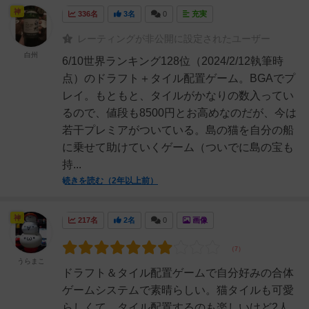
神
336名
3名
0
充実
レーティングが非公開に設定されたユーザー
白州
6/10世界ランキング128位（2024/2/12執筆時
点）のドラフト＋タイル配置ゲーム。BGAでプ
レイ。もともと、タイルがかなりの数入ってい
るので、値段も8500円とお高めなのだが、今は
若干プレミアがついている。島の猫を自分の船
に乗せて助けていくゲーム（ついでに島の宝も
持...
続きを読む（2年以上前）
神
217名
2名
0
画像
うらまこ
ドラフト＆タイル配置ゲームで自分好みの合体
ゲームシステムで素晴らしい。猫タイルも可愛
らしくて、タイル配置するのも楽しいけど2人