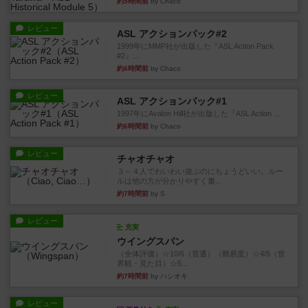
約5時間前
by Chaco
レビュー
ASL アクションパック#2
1999年にMMP社が出版した『ASL Action Pack
#2』...
約6時間前
by Chaco
レビュー
ASL アクションパック#1
1997年にAvalon Hill社が出版した『ASL Action ...
約6時間前
by Chaco
レビュー
チャオチャオ
３～４人でわいわい遊ぶのにちょうどいい。ルー
ルは他の方が分かりやすく書...
約7時間前
by S
レビュー
充実
ウイングスパン
（全体評価）☆10/6（普通）（難易度）☆4/5（世
界観・見た目）☆5...
約7時間前
by ハシオキ
レビュー