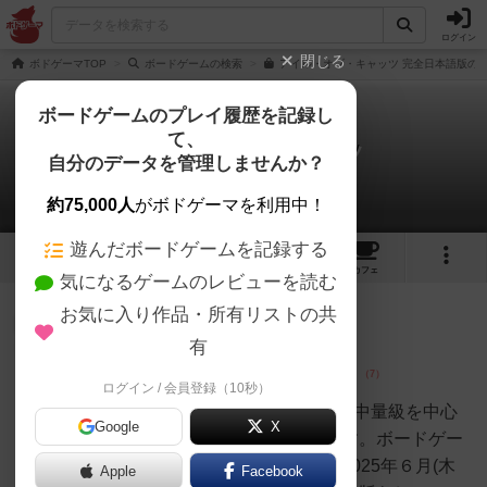
ログイン
閉じる
ボドゲーマTOP
ボードゲームの検索
アイル・オブ・キャッツ 完全日本語版の通
ボードゲームのプレイ履歴を記録し
て、
アイル・オブ・キャッツ
自分のデータを管理しませんか？
15件のレビュー
約75,000人
がボドゲーマを利用中！
遊んだボードゲームを記録する
13
1
15
48
トップ
画像
動画
レビュー
カフェ
気になるゲームのレビューを読む
お気に入り作品・所有リストの共
神
562名
4名
0
充実
有
ログイン / 会員登録（10秒）
おとん
星７ボドゲ400種を所有し、軽〜中量級を中心
Google
X
にプレイするゲーマーの感想です。ボードゲー
ム会にて、４人で遊びました。2025年６月(木
Apple
Facebook