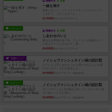
画像付き
充実
一線を画す
簡単に言うと、トリックテイキングでモダンアー
トを行う、と言ったゲーム。...
約7時間前
by タカミネコウヘイ
レビュー
画像付き
充実
しあわせのいと
舞台は全寮制の女子高。プレイヤーは探偵サイド
と犯人サイドに分かれて、探...
約8時間前
by タカミネコウヘイ
戦略やコツ
ノイシュヴァンシュタイン城の設計図
どうにも上手くあれもこれも満たせるようには置
けないので、入口の除去と入...
約9時間前
by オグランド（Oguland）
レビュー
ノイシュヴァンシュタイン城の設計図
ボードゲームを1,000個以上持っているユーザー視
点で良かった点と悪か...
約9時間前
by オグランド（Oguland）