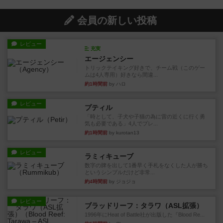
会員の新しい投稿
レビュー
充実
エージェンシー
トリックテイキング好きで、チーム戦（このゲー
ムは4人専用）好きなら間違...
約1時間前
by ハロ
レビュー
プティル
「時として、子犬や子猫の為に雷の近くに行く勇
気も必要である」4人でプレ...
約1時間前
by kurotan13
レビュー
ラミィキューブ
数字の牌を出して1番早く手札をなくした人が勝ち
というシンプルだけど非常...
約4時間前
by ジョジョ
レビュー
ブラッドリーフ：タラワ（ASL拡張）
1996年にHeat of Battle社が出版した『Blood Re...