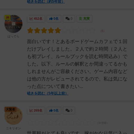
続きを読む（約5年前）
神
452名
0名
0
充実
ばってら
面白いです！とあるボードゲームカフェで１回
だけプレイしました。２人で約２時間（２人と
も初プレイ、ルールブックを読む時間込み）で
した。以下、ルールの解釈とか間違ってるかも
しれませんがご容赦ください。ゲーム内容など
は他の方がレビューされてるので、私は気にな
った点について書きたい...
続きを読む（5年以上前）
大賢者
269名
0名
0
ニキリオン
世界観がとても良いです。嫁がかなり気に入っ