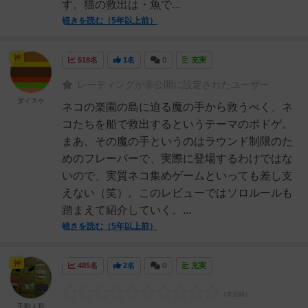
す。猫の救出は・魚で...
続きを読む（5年以上前）
神
518名
1名
0
充実
レーティングが非公開に設定されたユーザー
ダイスケ
ネコの楽園の島に迫る魔の手から救うべく、ネ
コたちを船で救出するというテーマのボドゲ。
まあ、その魔の手というのはラウンド制限のた
めのフレーバーで、実際に登場するわけではな
いので、実質ネコ集めゲームといっても差し支
えない（笑）。このレビューではソロルールも
踏まえて紹介していく。...
続きを読む（5年以上前）
神
485名
2名
0
充実
手動人形