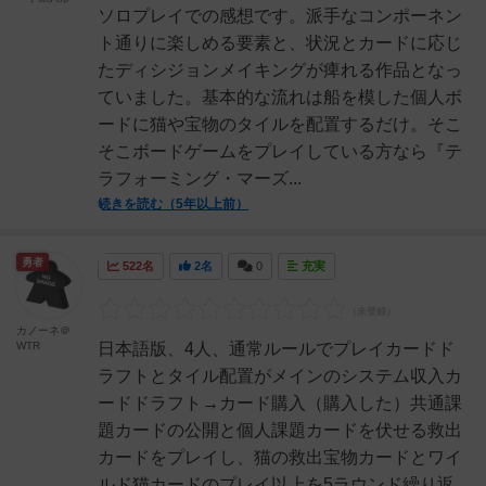
ソロプレイでの感想です。派手なコンポーネン
ト通りに楽しめる要素と、状況とカードに応じ
たディシジョンメイキングが痺れる作品となっ
ていました。基本的な流れは船を模した個人ボ
ードに猫や宝物のタイルを配置するだけ。そこ
そこボードゲームをプレイしている方なら『テ
ラフォーミング・マーズ...
続きを読む（5年以上前）
勇者
522名
2名
0
充実
カノーネ＠
WTR
日本語版、4人、通常ルールでプレイカードド
ラフトとタイル配置がメインのシステム収入カ
ードドラフト→カード購入（購入した）共通課
題カードの公開と個人課題カードを伏せる救出
カードをプレイし、猫の救出宝物カードとワイ
ルド猫カードのプレイ以上を5ラウンド繰り返