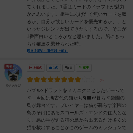
てくれました。1番はカードのドラフトが魅力
かと思います。相手にあげたく無いカードを取
るか、自分が欲しいカードを優先するか、、と
いったジレンマが出てきたりするので、そこが
1番面白いところかなと思いました。船にきっ
ちり猫達を乗せられた時...
続きを読む（5年以上前）
勇者
365名
1名
0
充実
ゆきあそび
パズル×ドラフトをメカニクスとしたゲームで
す。今回は🐈古代の猫たち🐈‍⬛が暮らす楽園の
島が舞台です。プレイヤーは猫が暮らす楽園の
島のそばにあるスコールズ・エンドの住人とな
り、悪の手が迫る猫の島から出来るだけ多くの
猫を救出することがこのゲームのミッションで