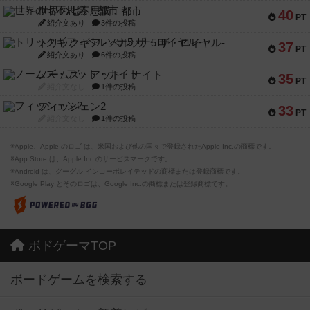
世界の七不思議：都市
40
PT
紹介文あり
3件の投稿
トリックギア - ペルソナ5 ザ・ロイヤル-
37
PT
紹介文あり
6件の投稿
ノームズ・アット・ナイト
35
PT
紹介文なし
1件の投稿
フィッシェン2
33
PT
紹介文なし
1件の投稿
※Apple、Apple のロゴ は、米国および他の国々で登録されたApple Inc.の商標です。
※App Store は、Apple Inc.のサービスマークです。
※Android は、グーグル インコーポレイテッドの商標または登録商標です。
※Google Play とそのロゴは、Google Inc.の商標または登録商標です。
ボドゲーマTOP
ボードゲームを検索する