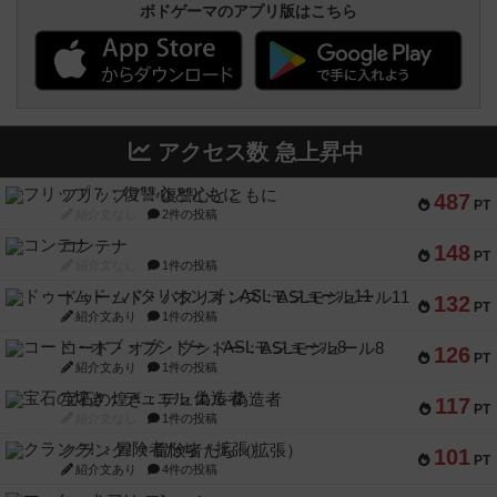
ボドゲーマのアプリ版はこちら
アクセス数 急上昇中
フリップ７：復讐心とともに
487
PT
紹介文なし
2件の投稿
コンテナ
148
PT
紹介文なし
1件の投稿
ドゥームド・バタリオンズ：ASLモジュール11
132
PT
紹介文あり
1件の投稿
コード・オブ・ブシドー：ASLモジュール8
126
PT
紹介文あり
1件の投稿
宝石の煌き：デュエル 偽造者
117
PT
紹介文なし
1件の投稿
クランク! ：冒険者たち（拡張）
101
PT
紹介文あり
4件の投稿