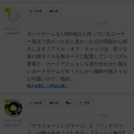
神
209名
0名
オグランド
（Oguland）
ボードゲームを1,000個以上持っているユーザ
ー視点で良かった点と悪かった点の両面から紹
介します！アイル・オブ・キャッツは、様々な
形の猫タイルを船ボードに配置していくパズル
要素と、カードアクションを混ぜ合わせた面白
いボードゲームです！とにかく猫駒や猫タイル
が可愛いので、猫好...
続きを読む（3年以上前）
神
360名
5名
0
充実
マクベス大佐
＠Digブログ
『テラフォーミングマーズ』と『パッチワー
ク』が夢の合体！？な作品！【ざっくり解説】