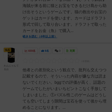
海賊が来る前に猫とお宝をできるだけ島から助
け出そうというゲームです。猫の救出やお宝の
ゲットはカードを使います。カードはドラフト
形式で回して取り合います。ドラフトで取った
カードをお金（魚）で購入...
続きを読む（4年以上前）
仙人
659名
8名
0
充実
わんにゃんて
るお
他者との差別化という観点で、批判も交えつつ
記載するので、そういった内容が嫌な方は読ま
ないでください。bggでの評価が高く、話題の
ゲームでしたがいまいちピントこなく手放して
しまいました。①パズル性このゲームはどうし
ても空いてしまう隙間は宝石を使って後から埋
めることになります。...