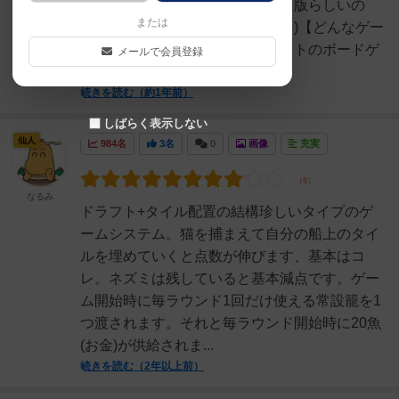
コマがすごく良い。こちらキック版らしいの
または
で、ノーマル版は違うかもです。)【どんなゲー
ム？】タイル配置とカードドラフトのボードゲ
メールで会員登録
ームです。共通の...
続きを読む（約1年前）
しばらく表示しない
仙人
984名
3名
0
画像
充実
なるみ
ドラフト+タイル配置の結構珍しいタイプのゲ
ームシステム。猫を捕まえて自分の船上のタイ
ルを埋めていくと点数が伸びます、基本はコ
レ。ネズミは残していると基本減点です。ゲー
ム開始時に毎ラウンド1回だけ使える常設籠を1
つ渡されます。それと毎ラウンド開始時に20魚
(お金)が供給されま...
続きを読む（2年以上前）