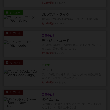
約15時間前
by おとん
レビュー
ガルフストライク
1983年にVictory Gamesが出版した『Gulf Strik...
約16時間前
by Chaco
リプレイ
画像付き
ディジットコード
やっぱり論理ゲームは面白い。息子とリプレイし
ました。息子の勝ち。これリ...
約16時間前
by くみ
リプレイ
充実
アルゴ
アルゴがとても好きで、たぶんプレイ回数が最も
多いゲームです。なんといっ...
約16時間前
by おとん
リプレイ
画像付き
タイムボム
僕はホントに嘘が下手なようで、すぐバレますみ
んなホント、嘘が上手ですよ...