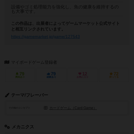
設備やゴミ処理能力を強化し、魚の健康を維持するの
も大事です。
この作品は、出展者によってゲームマーケット公式サイト
と相互リンクされています。
https://gamemarket.jp/game/127543
マイボードゲーム登録者
79
79
12
72
興味あり
経験あり
お気に入り
持ってる
テーマ/フレーバー
カードゲーム（Card Game）
その他のコンセプト
メカニクス