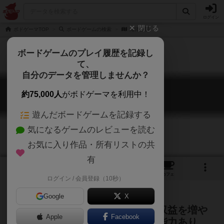
ログイン
閉じる
ボドゲーマTOP
ボードゲームの検索
海洋公園
ボードゲームのプレイ履歴を記録し
て、
自分のデータを管理しませんか？
海洋公園
約75,000人
がボドゲーマを利用中！
Ocean-taiwan
遊んだボードゲームを記録する
気になるゲームのレビューを読む
お気に入り作品・所有リストの共
有
2
3
7
トップ
画像
動画
レビュー
カフェ
ログイン / 会員登録（10秒）
Google
X
魚を買って水族館の人気を高め、収益を増や
Apple
Facebook
す拡大再生産。魚には様々な特殊能力あり。