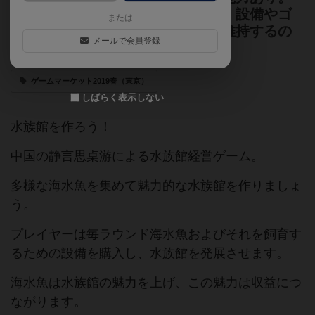
成長したり、子供が増えることも。設備やゴ
または
ミ処理能力を強化し、魚の健康を維持するの
メールで会員登録
も大事です。
ゲームマーケット2019春（東京）
しばらく表示しない
水族館を作ろう！
中国の静言思桌游による水族館経営ゲーム。
多様な海水魚を集めて魅力的な水族館を作りましょ
う。
プレイヤーは毎ラウンド海水魚およびそれを飼育す
るための設備を購入し、水族館を発展させます。
海水魚は水族館の魅力を上げ、この魅力は収益につ
ながります。