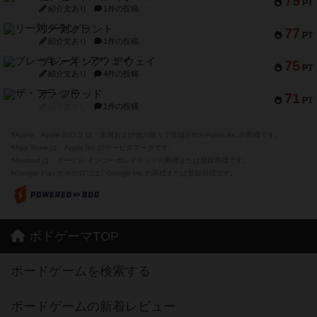
79
PT
紹介文あり
1件の投稿
リー対グラント
77
PT
紹介文あり
1件の投稿
ブレーキング・アウェイ
75
PT
紹介文あり
4件の投稿
ザ・フラッド
71
PT
紹介文なし
1件の投稿
※Apple、Apple のロゴ は、米国および他の国々で登録されたApple Inc.の商標です。
※App Store は、Apple Inc.のサービスマークです。
※Android は、グーグル インコーポレイテッドの商標または登録商標です。
※Google Play とそのロゴは、Google Inc.の商標または登録商標です。
ボドゲーマTOP
ボードゲームを検索する
ボードゲームの新着レビュー