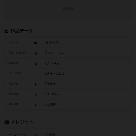
未登録
作品データ
海洋公園
タイトル
Ocean-taiwan
原題・英題表記
2人～4人
参加人数
90分～120分
プレイ時間
10歳から
対象年齢
2019年～
発売時期
6,000円
参考価格
クレジット
王徳繁
ゲームデザイン