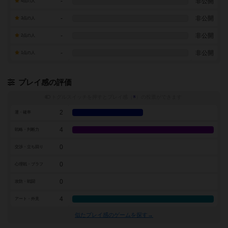
-
非公開
4点の人
-
非公開
3点の人
-
非公開
2点の人
-
非公開
1点の人
プレイ感の評価
トグルスイッチを押すとプレイ感（
※
）の投票ができます
2
運・確率
4
戦略・判断力
0
交渉・立ち回り
0
心理戦・ブラフ
0
攻防・戦闘
4
アート・外見
似たプレイ感のゲームを探す→