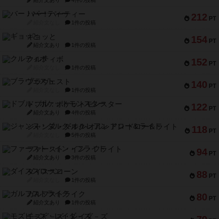
紹介文あり
4件の投稿
バー！パーティー
212
PT
紹介文なし
1件の投稿
ギョッと
154
PT
紹介文あり
1件の投稿
クルティボ
152
PT
紹介文なし
1件の投稿
ブラヴェスト
140
PT
紹介文なし
1件の投稿
ドブル：ポケットモンスター
122
PT
紹介文あり
4件の投稿
ジャンヌ・ダルク-オルレアン ドロー＆ライト
118
PT
紹介文なし
5件の投稿
ファースト・イン・フライト
94
PT
紹介文あり
3件の投稿
ダイススローン
88
PT
紹介文なし
1件の投稿
ガルフストライク
80
PT
紹介文あり
1件の投稿
モズビ－ズ・レイダ－ズ