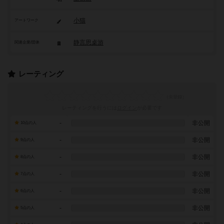
小猫
アートワーク
静言思桌游
関連企業/団体
レーティング
レーティングを行うには
ログイン
が必要です
-
非公開
10点の人
-
非公開
9点の人
-
非公開
8点の人
-
非公開
7点の人
-
非公開
6点の人
-
非公開
5点の人