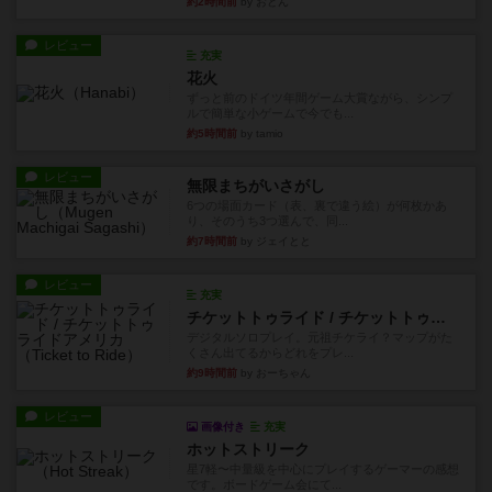
約2時間前
by おとん
レビュー
充実
花火
ずっと前のドイツ年間ゲーム大賞ながら、シンプ
ルで簡単な小ゲームで今でも...
約5時間前
by tamio
レビュー
無限まちがいさがし
6つの場面カード（表、裏で違う絵）が何枚かあ
り、そのうち3つ選んで、同...
約7時間前
by ジェイとと
レビュー
充実
チケットトゥライド / チケットトゥライドアメリカ
デジタルソロプレイ。元祖チケライ？マップがた
くさん出てるからどれをプレ...
約9時間前
by おーちゃん
レビュー
画像付き
充実
ホットストリーク
星7軽〜中量級を中心にプレイするゲーマーの感想
です。ボードゲーム会にて...