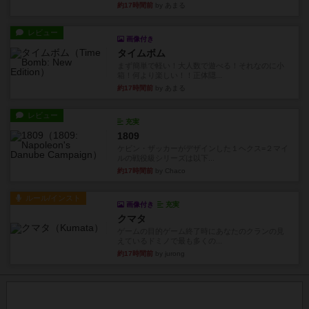
約17時間前
by あまる
レビュー
画像付き
タイムボム
まず簡単で軽い！大人数で遊べる！それなのに小
箱！何より楽しい！！正体隠...
約17時間前
by あまる
レビュー
充実
1809
ケビン・ザッカーがデザインした１ヘクス=２マイ
ルの戦役級シリーズは以下...
約17時間前
by Chaco
ルール/インスト
画像付き
充実
クマタ
ゲームの目的ゲーム終了時にあなたのクランの見
えているドミノで最も多くの...
約17時間前
by jurong