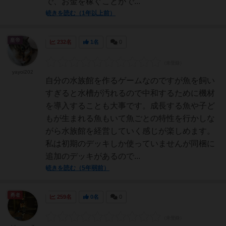
で、お金を稼ぐことがで...
続きを読む（1年以上前）
皇帝
232名
1名
0
yayoi202
自分の水族館を作るゲームなのですが魚を飼い
すぎると水槽が汚れるので中和するために機材
を導入することも大事です。成長する魚や子ど
もが生まれる魚もいて魚ごとの特性を行かしな
がら水族館を経営していく感じが楽しめます。
私は初期のデッキしか使っていませんが同梱に
追加のデッキがあるので...
続きを読む（5年弱前）
勇者
259名
0名
0