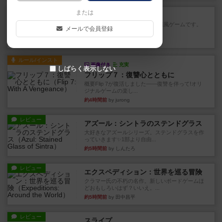
レビュー
または
ジンラミー
トランプで遊べる2人対戦の麻雀風ゲームです。
メールで会員登録
10枚の手札で、同じスーツ...
約4時間前
by OSAっち
ルール/インスト
画像付き
充実
しばらく表示しない
フリップ７：復讐心とともに
概要Flip 7が復活しました――復讐を伴って!オリ
ジナルゲームの楽し...
約4時間前
by jurong
レビュー
アズール：シントラのステンドグラス
大好きなアズールシリーズ。ステンドグラスを作
っていきます✨1部より自由...
約5時間前
by しんたろ
レビュー
エクスペディション：世界を巡る冒険
クラマー氏の不朽の名作。新しいボードゲームほ
どおもしろいはず？いいえ。...
約5時間前
by 田中昌平
レビュー
スライプ