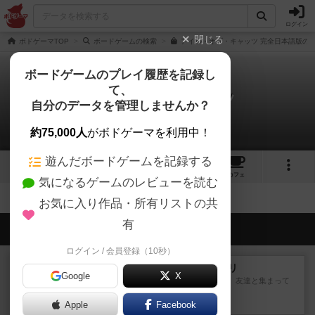
ログイン
閉じる
ボドゲーマTOP
ボードゲームの検索
アイル・オブ・キャッツ 完全日本語版の通
ボードゲームのプレイ履歴を記録し
て、
アイル・オブ・キャッツ
自分のデータを管理しませんか？
拡張/関連作品 0件
約75,000人
がボドゲーマを利用中！
遊んだボードゲームを記録する
13
1
15
48
トップ
画像
動画
レビュー
カフェ
気になるゲームのレビューを読む
お気に入り作品・所有リストの共
有
会員の新しい投稿
ログイン / 会員登録（10秒）
レビュー
ナンジャモンジャ・ミドリ
Google
X
私は吃音を持っているのですが、友達と集まって
このゲームをした際、3ゲー...
Apple
約2時間前
by 155973
Facebook