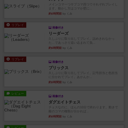
メインコマ一つサブコマ四つでそれぞれプレイし
ます。動かし方はコマか壁に...
約6時間前
by くみ
リプレイ
画像付き
リーダーズ
久しぶりに取り出してプレイ。詰めきれなかっ
た…であっさり追い込まれて負...
約6時間前
by くみ
リプレイ
画像付き
ブリックス
久しぶりに取り出してプレイ。記号担当と色担当
に分かれてプレイ。あかんか...
約6時間前
by くみ
レビュー
画像付き
ダグエイトチェス
チェスなのに、ほんの10分で終わります。動きで
敵のコマの種類が分かれば...
約6時間前
by くみ
レビュー