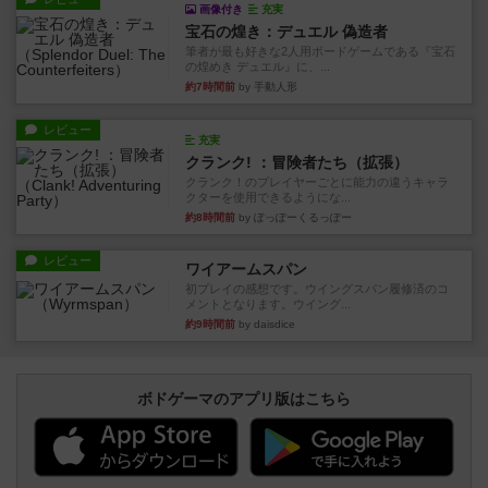
画像付き
充実
宝石の煌き：デュエル 偽造者
筆者が最も好きな2人用ボードゲームである『宝石
の煌めき デュエル』に、...
約7時間前
by 手動人形
レビュー
充実
クランク! ：冒険者たち（拡張）
クランク！のプレイヤーごとに能力の違うキャラ
クターを使用できるようにな...
約8時間前
by ぽっぽーくるっぽー
レビュー
ワイアームスパン
初プレイの感想です。ウイングスパン履修済のコ
メントとなります。ウイング...
約9時間前
by daisdice
ボドゲーマのアプリ版はこちら