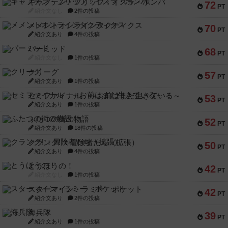
キャプテン・フリップ：イスラ・ボンバ
72
PT
紹介文なし
2件の投稿
メメントオンラインタクティクス
70
PT
紹介文あり
4件の投稿
パーミッド
68
PT
紹介文なし
1件の投稿
クリーグ
57
PT
紹介文あり
1件の投稿
セミファイナル ～お前はまだ生きている～
53
PT
紹介文あり
1件の投稿
ふたつの街の物語
52
PT
紹介文あり
18件の投稿
クランク! ：冒険者たち（拡張）
50
PT
紹介文あり
4件の投稿
とうほうの！
42
PT
紹介文なし
1件の投稿
スターマイン・ラミー ポケット
42
PT
紹介文あり
2件の投稿
海兵隊
39
PT
紹介文あり
1件の投稿