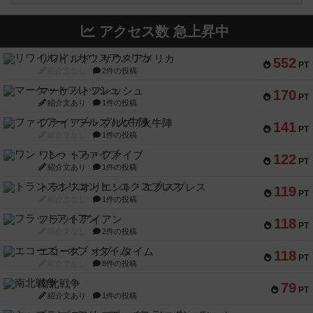
アクセス数 急上昇中
リワイルド：サウスアメリカ
552
PT
紹介文なし
2件の投稿
マーケットフレッシュ
170
PT
紹介文あり
1件の投稿
ファイアー・ブルズ / 火牛陣
141
PT
紹介文なし
1件の投稿
ワン・トゥ・ファイブ
122
PT
紹介文あり
1件の投稿
トランスオリエント・エクスプレス
119
PT
紹介文なし
1件の投稿
フラットアイアン
118
PT
紹介文なし
2件の投稿
エコーズ・オブ・タイム
118
PT
紹介文なし
8件の投稿
南北戦争
79
PT
紹介文あり
1件の投稿