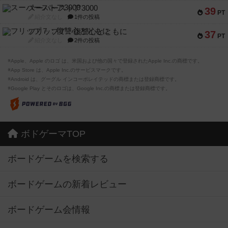
スーパーストア3000
39
PT
紹介文なし
1件の投稿
フリップ７：復讐心とともに
37
PT
紹介文なし
2件の投稿
※Apple、Apple のロゴ は、米国および他の国々で登録されたApple Inc.の商標です。
※App Store は、Apple Inc.のサービスマークです。
※Android は、グーグル インコーポレイテッドの商標または登録商標です。
※Google Play とそのロゴは、Google Inc.の商標または登録商標です。
ボドゲーマTOP
ボードゲームを検索する
ボードゲームの新着レビュー
ボードゲーム会情報