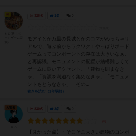
神
328名
1名
0
ヒロ(新！ボ
ードゲーム家
モアイとか万里の長城とかのコマがめっちゃリ
族)
アルで、遊ぶ前からワクワク！やっぱりボード
ゲームってコンポーントの存在は大きいなぁ、
と再認識。モニュメントの配置が結構難しくて
ゲームに良いアクセント。「建物を囲まなき
ゃ」「資源を満遍なく集めなきゃ」「モニュメ
ントもとらなきゃ」「その...
続きを読む（3年弱前）
大賢者
830名
3名
0
UTA
【良かった点】・そこそこ大きい建物のコンポ