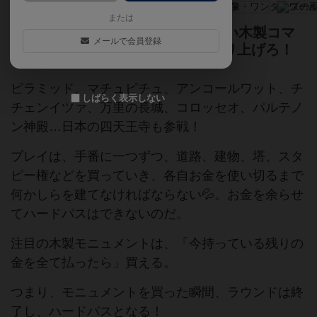
または
21個の世界遺産等が大集結！美しい木製コマ
メールで会員登録
で、古代で最も素晴らしい都を作り上げろ！
ピラミッド、マチュピチュ、アンコールワット、チ
しばらく表示しない
チェンイツァ、万里の長城、コロッセオ、パルテノ
ン神殿…日本の四天王寺も参戦！
プレイは、手番に一つずつ、道路、建物、塔、スタ
ピー権などを買っていき、各自お金を使い切るまで
何かしらを建てなければならない💦。お金を余らせ
てハードパスはできないのだ。
注目の木製モニュメントは、「今持っている残りの
金を全て払ったら」買える。
つまり、モニュメントを買った瞬間、ラウンドは終
了し、ハードパスとなる！