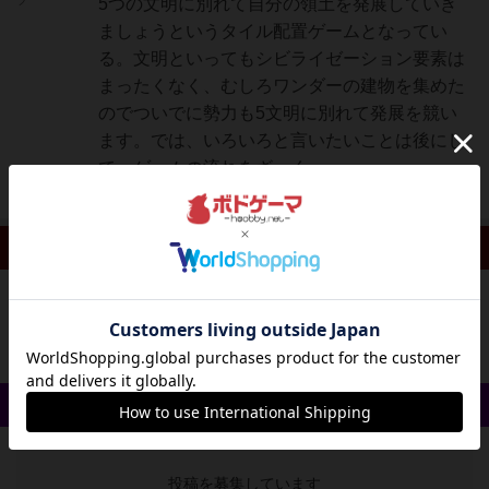
フ
5つの文明に別れて自分の領土を発展していき
ましょうというタイル配置ゲームとなってい
る。文明といってもシビライゼーション要素は
まったくなく、むしろワンダーの建物を集めた
のでついでに勢力も5文明に別れて発展を競い
ます。では、いろいろと言いたいことは後にし
て、ゲームの流れをざっく...
続きを読む（3年弱前）
リプレイ 0件
投稿を募集しています
戦略やコツ 0件
投稿を募集しています