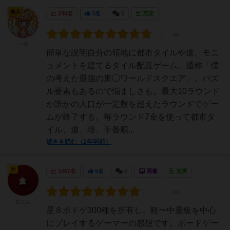
仙人
230名
3名
0
充実
一斗
簡単な説明自分の領地に都市タイルや道、モニ
ュメントを建てるタイル配置ゲーム。通称「僕
の考えた最強の東◯ワールドスクエア」。パズ
ル要素もあるので悩ましさも。最大10ラウンド
か誰かの人口が一定数を超えたラウンドでゲー
ムが終了する。毎ラウンド7金を使って都市タ
イル、道、塔、手番順...
続きを読む（2年弱前）
神
1067名
5名
0
画像
充実
おとん
星８ボドゲ300種を所有し、軽〜中量級を中心
にプレイするゲーマーの感想です。ボードゲー