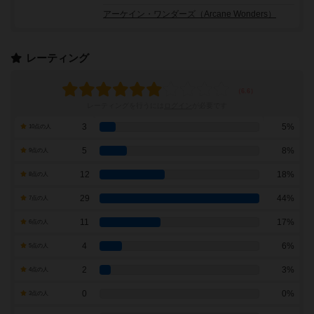
アーケイン・ワンダーズ（Arcane Wonders）
レーティング
レーティングを行うには
ログイン
が必要です
3
5%
10点の人
5
8%
9点の人
12
18%
8点の人
29
44%
7点の人
11
17%
6点の人
4
6%
5点の人
2
3%
4点の人
0
0%
3点の人