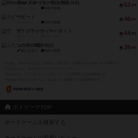
Bitter End ブタペスト救出作戦
52
PT
紹介文なし
1件の投稿
ラピード
46
PT
紹介文なし
1件の投稿
ザ・フラッフィー・ライト
44
PT
紹介文なし
0件の投稿
ふたつの城の物語
39
PT
紹介文あり
6件の投稿
※Apple、Apple のロゴ は、米国および他の国々で登録されたApple Inc.の商標です。
※App Store は、Apple Inc.のサービスマークです。
※Android は、グーグル インコーポレイテッドの商標または登録商標です。
※Google Play とそのロゴは、Google Inc.の商標または登録商標です。
ボドゲーマTOP
ボードゲームを検索する
ボードゲームの新着レビュー