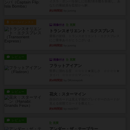
イスラ・ボンバを探しに出航!潜水艦を装備し、あ
なたの乗組員を監獄から解...
約2時間前
by jurong
ルール/インスト
画像付き
充実
トランスオリエント・エクスプレス
乗客の皆様、トランスオリエント・エクスプレス
にご乗車ありがとうございま...
約3時間前
by jurong
レビュー
画像付き
充実
フラットアイアン
世界に浸れる度 ☆☆☆☆★楽しさ ☆☆☆☆★
タイパ ☆☆☆☆☆マンハッ...
約4時間前
by DKnewyork
レビュー
花火：スターマイン
自分のカードは見えず他のプレイヤーのカードが
見える状態でカードを教えた...
約6時間前
by mob567
レビュー
充実
アンダー・ザ・テーブラー