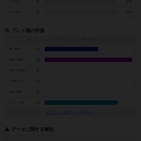
0
0%
2点の人
0
0%
1点の人
プレイ感の評価
トグルスイッチを押すとプレイ感（
※
）の投票ができます
11
運・確率
18
戦略・判断力
0
交渉・立ち回り
0
心理戦・ブラフ
0
攻防・戦闘
15
アート・外見
似たプレイ感のゲームを探す→
データに関する報告