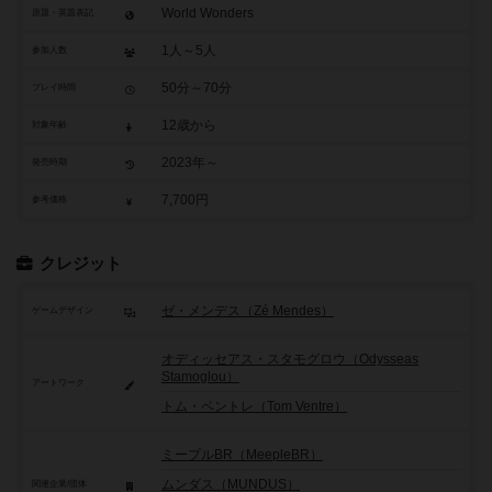
World Wonders
原題・英題表記
1人～5人
参加人数
50分～70分
プレイ時間
12歳から
対象年齢
2023年～
発売時期
7,700円
参考価格
クレジット
ゼ・メンデス（Zé Mendes）
ゲームデザイン
オディッセアス・スタモグロウ（Odysseas
Stamoglou）
アートワーク
トム・ベントレ（Tom Ventre）
ミープルBR（MeepleBR）
ムンダス（MUNDUS）
関連企業/団体