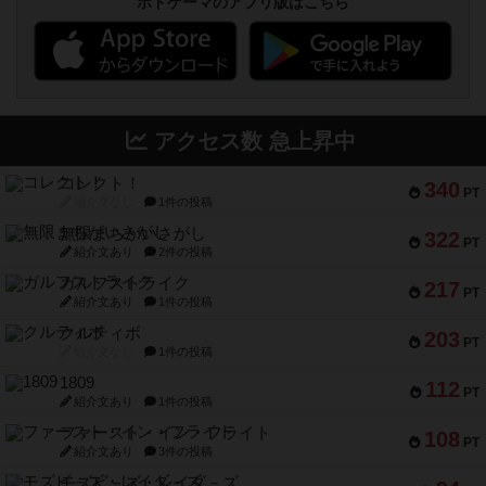
ボドゲーマのアプリ版はこちら
アクセス数 急上昇中
コレクト！
340
PT
紹介文なし
1件の投稿
無限まちがいさがし
322
PT
紹介文あり
2件の投稿
ガルフストライク
217
PT
紹介文あり
1件の投稿
クルティボ
203
PT
紹介文なし
1件の投稿
1809
112
PT
紹介文あり
1件の投稿
ファースト・イン・フライト
108
PT
紹介文あり
3件の投稿
モズビ－ズ・レイダ－ズ