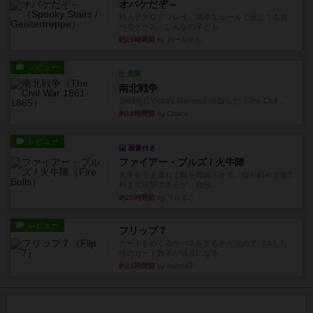
オバケだぞ～
対人アナログプレイ。簡単なルールで誰とでも遊
べるゲーム。こんなの子ども...
約15時間前
by おーちゃん
レビュー
充実
南北戦争
1983年にVictory Gamesが出版した『The Civil ...
約18時間前
by Chaco
レビュー
画像付き
ファイアー・ブルズ / 火牛陣
火牛を引き連れて敵を殲滅させる。縦か斜めで前2
列まで攻撃できるが、自分...
約20時間前
by うらまこ
レビュー
フリップ７
カードをめくるかパスをするかを決めてパスした
時のカード数字が得点になる...
約21時間前
by mob567