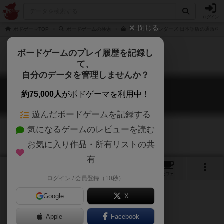
ログイン
閉じる
ボドゲーマTOP
ボードゲームの検索
ワールド・ワンダーズ 日本語版の通販/商
ボードゲームのプレイ履歴を記録し
て、
自分のデータを管理しませんか？
ワールド・ワンダーズ
約75,000人
がボドゲーマを利用中！
World Wonders
遊んだボードゲームを記録する
気になるゲームのレビューを読む
お気に入り作品・所有リストの共
有
6
9
27
トップ
画像
動画
レビュー
カフェ
ログイン / 会員登録（10秒）
Google
X
Apple
Facebook