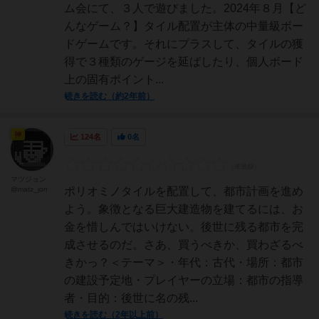
ム会にて、３人で遊びました。2024年８月【ど
んなゲーム？】タイル配置が主体の中量級ボー
ドゲームです。それにプラスして、タイルの獲
得で３種類のゲージを延ばしたり、個人ボード
上の固有ポイント...
続きを読む（約2年前）
神
124名
0名
マツジョン
@matz_jon
ポリオミノタイルを配置して、都市計画を進め
よう。象徴となる巨大建造物を建てるには、お
金を惜しんではいけない。後世に残る都市を完
成させるのだ。さあ、買うべきか、買わざるべ
きかっ？＜テーマ＞・年代：古代・場所：都市
の建設予定地・プレイヤーの立場：都市の指導
者・目的：後世に名の残...
続きを読む（2年以上前）