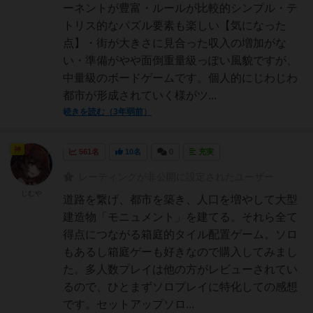
ーネントが豊富・ルールが比較的シンプル・テ
トリス的なパズル要素も楽しい【気になった
点】・街が大きさに見合った収入の増加がな
い・準備がやや面倒重量級っぽい風貌ですが、
中量級のボードゲームです。個人的にじわじわ
都市が形成されていく様がツ...
続きを読む（3年弱前）
神
561名
10名
0
充実
レーティングが非公開に設定されたユーザー
じむや
道路を繋げ、都市を築き、人口を増やして大型
建造物「モニュメント」を建てる。それら全て
得点につながる箱庭的タイル配置ゲーム。ソロ
もあるし箱庭ゲーも好きなので購入してみまし
た。多人数プレイは他の方がレビューされてい
るので、ひとまずソロプレイに特化しての感想
です。セットアップソロ...