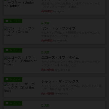
笑えるバカゲームを集めているライトゲーマーと
してのレビューです。正体隠...
約8時間前
by toyota
レビュー
充実
ワン・トゥ・ファイブ
とにかくお手軽にすき間時間をうめるゲームとし
て重宝するゲームです。いわ...
約9時間前
by nabekoh
レビュー
充実
エコーズ・オブ・タイム
カードゲームにファイナルファンタジーのアクテ
ィブタイムバトル（もしくは...
約13時間前
by ジェイとと
レビュー
シャット・ザ・ボックス
とてもシンプルなダイスゲーム。2つのダイスを振
って、出目の合計を自分の...
約13時間前
by OSAっち
レビュー
充実