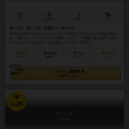
3～8人
30分前後
10歳～
47件
誰にでも、誰とでも、何度だって楽しめる
日本語大好きな外人ボブになって、日本語だけでカタカナ語を説明す
る。 例えば、コーヒーというお題だったら、「茶色い飲み物で、温か
いのも冷たいのもある」など頭をふりしぼって説明...
572
4324
751
2096
興味あり
経験あり
お気に入り
持ってる
カートに追加する
1,980円（税込）
25
No.
リバイブ
Revive