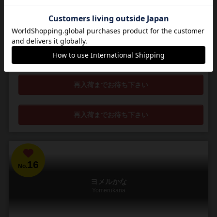
石を順番に動かして遊ぼう！いろいろなルールで遊べる知育ゲーム！
このボードゲームは、アフリカや中近東、東南アジアなどで古い歴史
のある伝統的なゲームです。ルールは100種類以上あり、地域によって
知られているルールにバラツキがあります。 ...
314
1628
224
742
興味あり
経験あり
お気に入り
持ってる
再入荷までお待ち下さい
再入荷までお待ち下さい
16
No.
ヨメルかな
Yomerukana