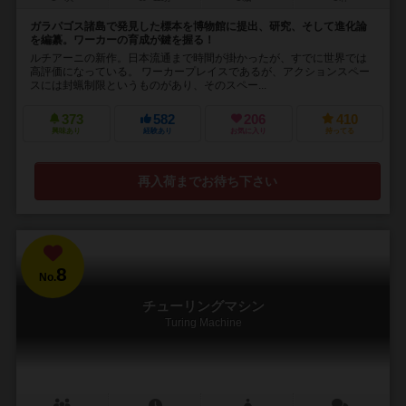
ガラパゴス諸島で発見した標本を博物館に提出、研究、そして進化論
を編纂。ワーカーの育成が鍵を握る！
ルチアーニの新作。日本流通まで時間が掛かったが、すでに世界では
高評価になっている。 ワーカープレイスであるが、アクションスペー
スには封蝋制限というものがあり、そのスペー...
373
582
206
410
興味あり
経験あり
お気に入り
持ってる
再入荷までお待ち下さい
8
No.
チューリングマシン
Turing Machine