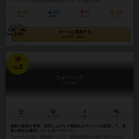
（ペスト）と呼ばれる疫病を媒介した。その後４年間...
174
357
91
276
興味あり
経験あり
お気に入り
持ってる
カートに追加する
8,800円（税込）
2
No.
フォーリング
FALLING
1～4人
90～120分
12歳～
7件
複数の資源を管理、使用しながら４種類あるデバイスを設置して、資
源や得点を獲得していくボードゲーム
フォーリングは、探検者となって、忽然と歴史から姿を消したホロッ