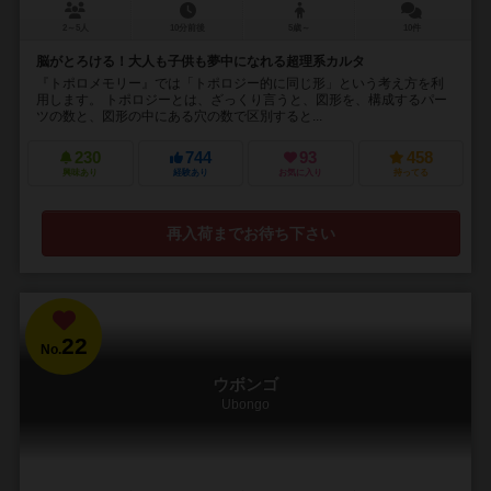
2～5人
10分前後
5歳～
10件
脳がとろける！大人も子供も夢中になれる超理系カルタ
『トポロメモリー』では「トポロジー的に同じ形」という考え方を利
用します。 トポロジーとは、ざっくり言うと、図形を、構成するパー
ツの数と、図形の中にある穴の数で区別すると...
230
744
93
458
興味あり
経験あり
お気に入り
持ってる
再入荷までお待ち下さい
22
No.
ウボンゴ
Ubongo