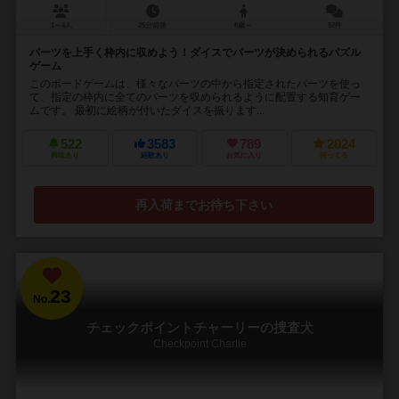
1～4人
25分前後
8歳～
52件
パーツを上手く枠内に収めよう！ダイスでパーツが決められるパズル
ゲーム
このボードゲームは、様々なパーツの中から指定されたパーツを使っ
て、指定の枠内に全てのパーツを収められるように配置する知育ゲー
ムです。 最初に絵柄が付いたダイスを振ります...
522
3583
789
2024
興味あり
経験あり
お気に入り
持ってる
再入荷までお待ち下さい
23
No.
チェックポイントチャーリーの捜査犬
Checkpoint Charlie