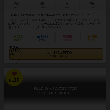
2～6人
15分前後
8歳～
25件
この絵を見たのはきっと2回目……いや、ただのデジャブ！？
デジャブとは、本当は体験していないのに体験したことがあるよう
に思うことです。 このゲームには36枚のタイルと36枚のカードが登
場します。カードには1～3つの絵が描か...
218
1655
265
755
興味あり
経験あり
お気に入り
持ってる
カートに追加する
2,800円（税込）
10
No.
窓ふき職人 / この窓どの窓
Meister Scheibenkleister