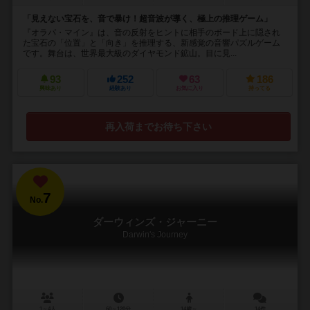
「見えない宝石を、音で暴け！超音波が導く、極上の推理ゲーム」
『オラパ・マイン』は、音の反射をヒントに相手のボード上に隠され
た宝石の「位置」と「向き」を推理する、新感覚の音響パズルゲーム
です。舞台は、世界最大級のダイヤモンド鉱山。目に見...
93
252
63
186
興味あり
経験あり
お気に入り
持ってる
再入荷までお待ち下さい
7
No.
ダーウィンズ・ジャーニー
Darwin's Journey
1～4人
60～120分
14歳～
14件