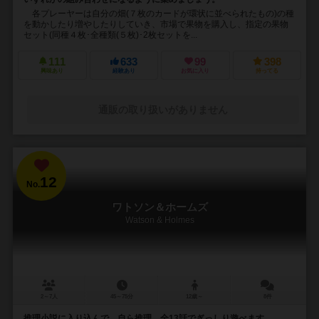
各プレーヤーは自分の畑(７枚のカードが環状に並べられたもの)の種
を動かしたり増やしたりしていき、市場で果物を購入し、指定の果物
セット(同種４枚･全種類(５枚)･2枚セットを...
111
633
99
398
興味あり
経験あり
お気に入り
持ってる
通販の取り扱いがありません
12
No.
ワトソン＆ホームズ
Watson & Holmes
2～7人
45～75分
12歳～
8件
推理小説に入り込んで、自ら推理。全13話でぎっしり遊べます。