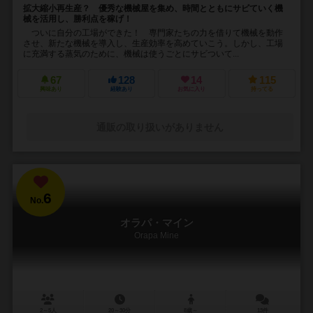
拡大縮小再生産？ 優秀な機械屋を集め、時間とともにサビていく機
械を活用し、勝利点を稼げ！
ついに自分の工場ができた！ 専門家たちの力を借りて機械を動作
させ、新たな機械を導入し、生産効率を高めていこう。しかし、工場
に充満する蒸気のために、機械は使うごとにサビついて...
67
128
14
115
興味あり
経験あり
お気に入り
持ってる
通販の取り扱いがありません
6
No.
オラパ・マイン
Orapa Mine
2～5人
20～30分
8歳～
13件