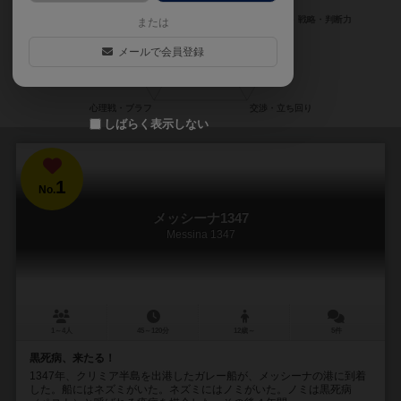
または
メールで会員登録
しばらく表示しない
1
No.
メッシーナ1347
Messina 1347
1～4人
45～120分
12歳～
5件
黒死病、来たる！
1347年、クリミア半島を出港したガレー船が、メッシーナの港に到着
した。船にはネズミがいた。ネズミにはノミがいた。ノミは黒死病