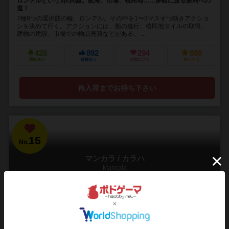
ロンデルという3択問題。航海、市場、植民地……多岐に渡る勝利への
道！
7種8つの選択肢の輪、ロンデル。その中を1〜3マスずつ動きアクショ
ンを決めて行く。アクションには、船の進行、植民地タイルの取得、
建物の建設、市場での物品売買などがある。 ...
426
892
294
689
興味あり
経験あり
お気に入り
持ってる
再入荷までお待ち下さい
15
No.
マンカラ / カラハ
Mancala
2人用
10分前後
5歳～
26件