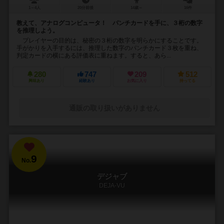
1～4人
20分前後
14歳～
16件
教えて、アナログコンピュータ！ パンチカードを手に、３桁の数字
を推理しよう。
プレイヤーの目的は、秘密の３桁の数字を明らかにすることです。
手がかりを入手するには、推理した数字のパンチカード３枚を重ね、
判定カードの横にある評価表に重ねます。すると、あら...
280
747
209
512
興味あり
経験あり
お気に入り
持ってる
通販の取り扱いがありません
9
No.
デジャブ
DEJA-VU