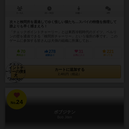
3～5人
20～30分
10歳～
4件
次々と検問所を通過してゆく怪しい猫たち…スパイの特徴を推理して
誰よりも早く捕まえろ！
「チェックポイントチャーリー」とは東西冷戦時代のドイツ、ベルリ
ンの壁を通過できる「検問所チャーリー」という場所の事です。 この
ゲームに参加する皆さんは犬側の組織に所属してお...
70
278
31
221
興味あり
経験あり
お気に入り
持ってる
カートに追加する
2,481円（税込）
24
No.
ボブジテン
Bob Jiten