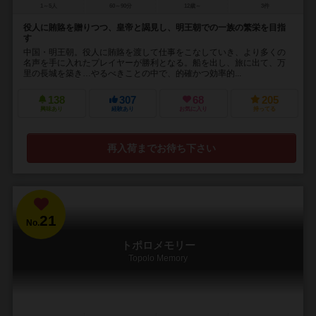
1～5人
60～90分
12歳～
3件
役人に賄賂を贈りつつ、皇帝と謁見し、明王朝での一族の繁栄を目指
す
中国・明王朝。役人に賄賂を渡して仕事をこなしていき、より多くの
名声を手に入れたプレイヤーが勝利となる。船を出し、旅に出て、万
里の長城を築き…やるべきことの中で、的確かつ効率的...
138
307
68
205
興味あり
経験あり
お気に入り
持ってる
再入荷までお待ち下さい
21
No.
トポロメモリー
Topolo Memory