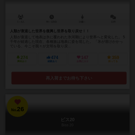
1～4人
90～120分
14歳～
11件
人類が衰退した世界を復興し世界を取り戻せ！！
人類が衰退して地表は氷に覆われた氷河期により世界へと変化した。 5
千年が経過した現在、各種族は地表に姿を現した。 「氷が溶けかかっ
ている、今こそ我々が文明を取り戻...
274
474
147
359
興味あり
経験あり
お気に入り
持ってる
再入荷までお待ち下さい
26
No.
ビス20
Biss 20