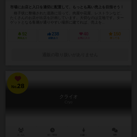
市場にお店と入口を適切に配置して、もっとも高い売上を目指そう！
格子状に整備された道路に沿って、肉屋や花屋、レストランなど、
たくさんのお店が出店を計画しています。大切なのは立地です。ター
ゲットとなる客層が通りやすい場所に建てれば、売上を...
92
238
40
150
興味あり
経験あり
お気に入り
持ってる
通販の取り扱いがありません
28
No.
クライオ
Cryo
2～4人
60～90分
14歳～
9件