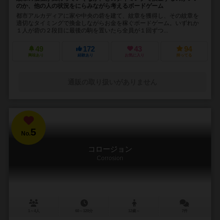
のか、他の人の状況をにらみながら考えるボードゲーム
都市アルカディアに家や中央の砦を建て、紋章を獲得し、その紋章を
適切なタイミングで換金しながらお金を稼ぐボードゲーム。いずれか
１人が砦の２段目に最後の駒を置いたら全員が１回ずつ...
49
172
43
94
興味あり
経験あり
お気に入り
持ってる
通販の取り扱いがありません
5
No.
コロージョン
Corrosion
1～4人
60～120分
12歳～
7件