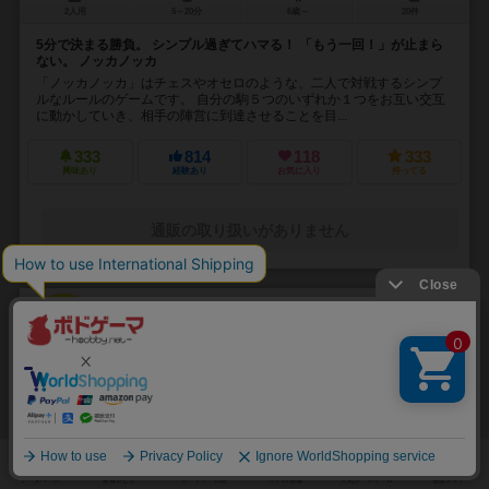
2人用
5～20分
6歳～
20件
5分で決まる勝負。 シンプル過ぎてハマる！ 「もう一回！」が止まら
ない。 ノッカノッカ
「ノッカノッカ」はチェスやオセロのような、二人で対戦するシンプ
ルなルールのゲームです。 自分の駒５つのいずれか１つをお互い交互
に動かしていき、相手の陣営に到達させることを目...
333
814
118
333
興味あり
経験あり
お気に入り
持ってる
通販の取り扱いがありません
31
No.
マウンテン・キング
In the Hall of the Mountain King