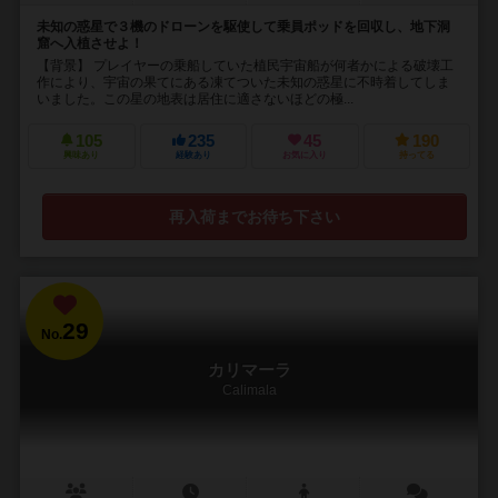
未知の惑星で３機のドローンを駆使して乗員ポッドを回収し、地下洞
窟へ入植させよ！
【背景】 プレイヤーの乗船していた植民宇宙船が何者かによる破壊工
作により、宇宙の果てにある凍てついた未知の惑星に不時着してしま
いました。この星の地表は居住に適さないほどの極...
105
235
45
190
興味あり
経験あり
お気に入り
持ってる
再入荷までお待ち下さい
29
No.
カリマーラ
Calimala