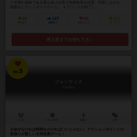
ク文明の遺跡である落ち続ける塔で各種装置を設置、回収しながら、
調査をしていくボードゲーム。 ４ラウンドが終了し...
90
187
56
211
興味あり
経験あり
お気に入り
持ってる
再入荷までお待ち下さい
3
No.
ジェンティス
Gentes
2～4人
75～120分
12歳～
10件
お金がなければ時間をかければいいじゃない。アクションポイントの
前借りが新しい文明発展ゲーム！