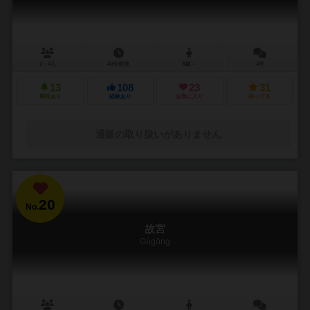
2～4人
40分前後
8歳～
4件
13
108
23
31
興味あり
経験あり
お気に入り
持ってる
通販の取り扱いがありません
20
No.
故宮
Gùgōng