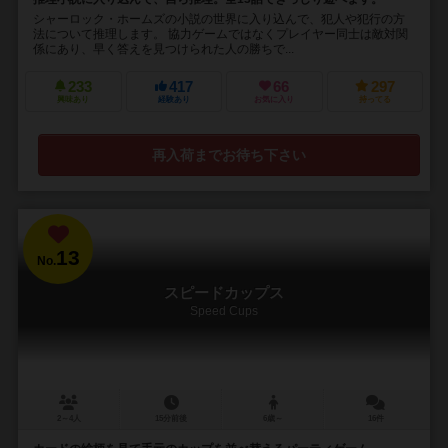
シャーロック・ホームズの小説の世界に入り込んで、犯人や犯行の方
法について推理します。 協力ゲームではなくプレイヤー同士は敵対関
係にあり、早く答えを見つけられた人の勝ちで...
233
417
66
297
興味あり
経験あり
お気に入り
持ってる
再入荷までお待ち下さい
13
No.
スピードカップス
Speed Cups
2～4人
15分前後
6歳～
16件