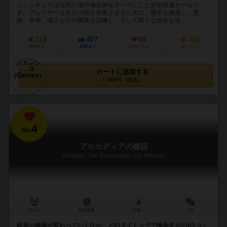
ジェンティスは古代の地中海沿岸をテーマにした文明発展ゲームで
す。プレイヤーは自分の国を発展させるために、都市を建築し、貴
族、学者、職人などの職業を訓練し、そして様々な技術を生...
219
407
96
361
興味あり
経験あり
お気に入り
持ってる
カートに追加する
7,480円（税込）
4
No.
アルカディアの建設
Arkadia / Die Baumeister von Arkadia
2～4人
60分前後
10歳～
5件
紋章の価値が変わっていくなか、どのタイミングで換金するのがいい