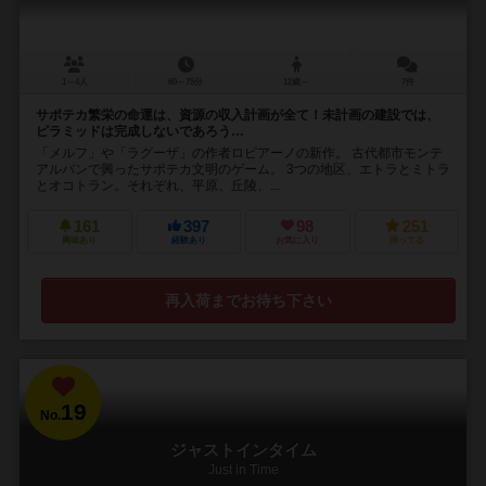
1～4人
60～75分
12歳～
7件
サポテカ繁栄の命運は、資源の収入計画が全て！未計画の建設では、
ピラミッドは完成しないであろう…
「メルフ」や「ラグーザ」の作者ロピアーノの新作。 古代都市モンテ
アルバンで興ったサポテカ文明のゲーム。 3つの地区、エトラとミトラ
とオコトラン。それぞれ、平原、丘陵、...
161
397
98
251
興味あり
経験あり
お気に入り
持ってる
再入荷までお待ち下さい
19
No.
ジャストインタイム
Just in Time