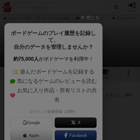
ログイン
閉じる
ボドゲーマTOP
ボードゲームの検索
フェデレーション
次のおすすめボ
ボードゲームのプレイ履歴を記録し
て、
フェデレーション
自分のデータを管理しませんか？
次のおすすめボードゲーム
約75,000人
がボドゲーマを利用中！
遊んだボードゲームを記録する
1
2
8
トップ
画像
動画
レビュー
カフェ
気になるゲームのレビューを読む
『フェデレーション』が好きな方へのおすすめ
お気に入り作品・所有リストの共
このゲームのトップページで投票された「プレイ感の評価」をもとに、傾向
有
が近いボードゲームをランキング形式で紹介します。
※リストには一定の投票数がある作品のみを表示しています
ログイン / 会員登録（10秒）
Google
X
Apple
Facebook