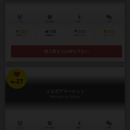
2～8人
20分前後
7歳～
11件
114
738
143
478
興味あり
経験あり
お気に入り
持ってる
再入荷までお待ち下さい
27
No.
リスボアマーケット
Mercado de Lisboa
1～4人
30～45分
8歳～
8件