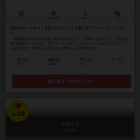
1～4人
60分前後
10歳～
14件
好みのカードセットを見つけてじっくり楽しむワーカープレイスメン
ト
2編成ある自分の列車の価値を高めたり、列車を進めたりして得点を
得る鉄道ゲームです。6ラウンドが終了したら、ゲーム終了です。ゲー
ム終了時に、獲得した得点が一番多い人の勝利です...
199
645
138
450
興味あり
経験あり
お気に入り
持ってる
再入荷までお待ち下さい
18
No.
サポテカ
Zapotec