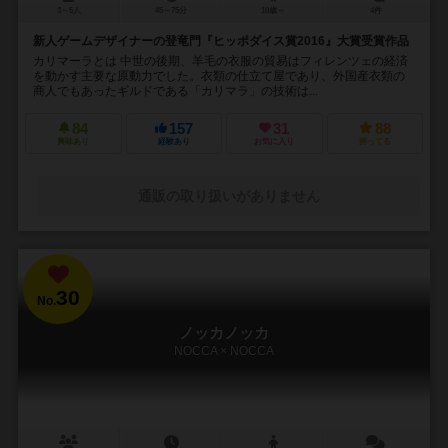
3～5人
45～75分
10歳～
4件
新人ゲームデザイナーの登竜門『ヒッポダイス賞2016』大賞受賞作品
カリマーラとは 中世の後期、羊毛の衣服の貿易はフィレンツェの経済
を動かす主要な原動力でした。衣類の仕立て屋であり、外国産衣類の
商人でもあったギルドである「カリマラ」の技術は...
84
157
31
88
興味あり
経験あり
お気に入り
持ってる
通販の取り扱いがありません
30
No.
ノッカノッカ
NOCCA × NOCCA