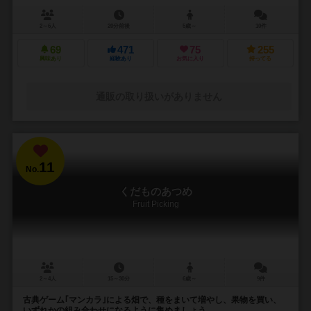
2～6人
20分前後
5歳～
10件
69
471
75
255
興味あり
経験あり
お気に入り
持ってる
通販の取り扱いがありません
11
No.
くだものあつめ
Fruit Picking
2～4人
15～30分
6歳～
9件
古典ゲーム｢マンカラ｣による畑で、種をまいて増やし、果物を買い、
いずれかの組み合わせになるように集めましょう。