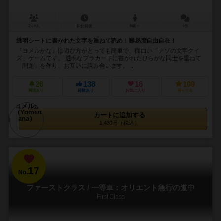
2～8人
10分前後
8歳～
1件
透明シートに書かれた文字を重ねて読め！難易度自由自在！
『ヨメルかな』は遊び方がとっても簡単で、面白い「ナゾの文字クイ
ズ」ゲームです。 透明なプラカードに書かれたひらがな同士を重ねて
「問題」を作り、お互いに読み合います。 ...
26
138
18
109
興味あり
経験あり
お気に入り
持ってる
カートに追加する
1,430円（税込）
17
No.
ファーストクラス / 一等車：オリエント急行の道中
First Class