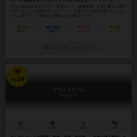
カードの絵柄を見て手元のカップを並べ替えるパーティゲーム
手元にある5色のカップを、お題カード（画像参照）の色の通りに素早
く並べることを目指すボードゲーム。 お題カードの山が無くなったら
ゲーム終了で、その時点で獲得したお題カードの...
134
1052
124
506
興味あり
経験あり
お気に入り
持ってる
通販の取り扱いがありません
14
No.
ナヴェガドール
Navegador
2～5人
60～90分
12歳～
24件