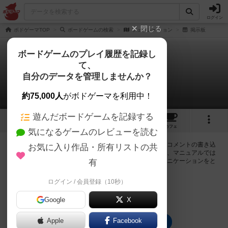
ログイン
閉じる
ボドゲーマTOP
ボードゲームの検索
フェデレーション
掲示板
ボードゲームのプレイ履歴を記録し
て、
フェデレーション
自分のデータを管理しませんか？
0件の掲示板
約75,000人
がボドゲーマを利用中！
遊んだボードゲームを記録する
1
2
8
トップ
画像
動画
レビュー
カフェ
気になるゲームのレビューを読む
ログインするとフェデレーションに関する掲示板の作成やコメントの書き込
お気に入り作品・所有リストの共
みが出来るようになります。ルールの疑問やエラッタ情報、マニュアルでは
判断し辛い曖昧な表記等について会員同士で自由にコミュニケーションをと
有
ることが出来ます。
ログイン / 会員登録（10秒）
ログイン/無料会員登録
Google
X
Apple
Facebook
フェデレーションのトップに戻る