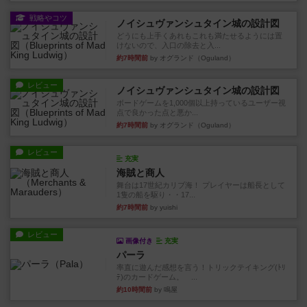
戦略やコツ
ノイシュヴァンシュタイン城の設計図
どうにも上手くあれもこれも満たせるようには置
けないので、入口の除去と入...
約7時間前
by オグランド（Oguland）
レビュー
ノイシュヴァンシュタイン城の設計図
ボードゲームを1,000個以上持っているユーザー視
点で良かった点と悪か...
約7時間前
by オグランド（Oguland）
レビュー
充実
海賊と商人
舞台は17世紀カリブ海！ プレイヤーは船長として
1隻の船を駆り・・17...
約7時間前
by yuishi
レビュー
画像付き
充実
パーラ
率直に遊んだ感想を言う！トリックテイキング(ﾄﾘ
ﾃ)のカードゲーム。 ...
約10時間前
by 鳴屋