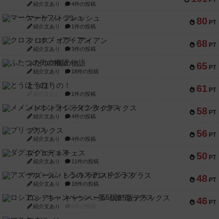
PT
紹介文あり
4件の投稿
マーケットフレッシュ
80
PT
紹介文あり
1件の投稿
クロス・オブ・アイアン
68
PT
紹介文あり
3件の投稿
ふたつの街の物語
65
PT
紹介文あり
18件の投稿
とうほうの！
61
PT
紹介文なし
1件の投稿
メメントオンラインタクティクス
58
PT
紹介文あり
4件の投稿
ブリックス
56
PT
紹介文あり
4件の投稿
ダグエイトチェス
50
PT
紹介文あり
11件の投稿
アズール：シントラのステンドグラス
48
PT
紹介文あり
18件の投稿
ロシアン・キャンペーン：第5版デラックス
46
PT
紹介文あり
0件の投稿