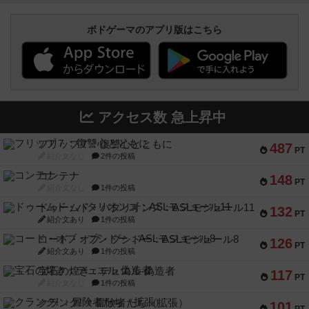
ボドゲーマのアプリ版はこちら
アクセス数 急上昇中
フリップ７：復讐心とともに
487
PT
紹介文なし
2件の投稿
コンテナ
148
PT
紹介文なし
1件の投稿
ドゥームド・バタリオンズ：ASLモジュール11
132
PT
紹介文あり
1件の投稿
コード・オブ・ブシドー：ASLモジュール8
126
PT
紹介文あり
1件の投稿
宝石の煌き：デュエル 偽造者
117
PT
紹介文なし
1件の投稿
クランク! ：冒険者たち（拡張）
101