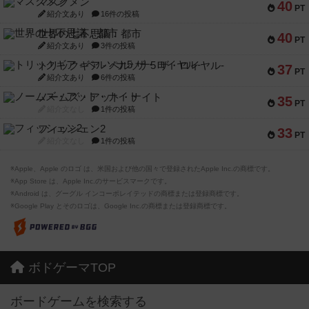
マスクメン
40
PT
紹介文あり
16件の投稿
世界の七不思議：都市
40
PT
紹介文あり
3件の投稿
トリックギア - ペルソナ5 ザ・ロイヤル-
37
PT
紹介文あり
6件の投稿
ノームズ・アット・ナイト
35
PT
紹介文なし
1件の投稿
フィッシェン2
33
PT
紹介文なし
1件の投稿
※Apple、Apple のロゴ は、米国および他の国々で登録されたApple Inc.の商標です。
※App Store は、Apple Inc.のサービスマークです。
※Android は、グーグル インコーポレイテッドの商標または登録商標です。
※Google Play とそのロゴは、Google Inc.の商標または登録商標です。
ボドゲーマTOP
ボードゲームを検索する