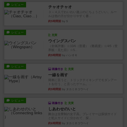
レビュー
チャオチャオ
３～４人でわいわい遊ぶのにちょうどいい。ルー
ルは他の方が分かりやすく書...
約5時間前
by S
レビュー
充実
ウイングスパン
（全体評価）☆10/6（普通）（難易度）☆4/5（世
界観・見た目）☆5...
約5時間前
by ハシオキ
レビュー
画像付き
充実
一線を画す
簡単に言うと、トリックテイキングでモダンアー
トを行う、と言ったゲーム。...
約5時間前
by タカミネコウヘイ
レビュー
画像付き
充実
しあわせのいと
舞台は全寮制の女子高。プレイヤーは探偵サイド
と犯人サイドに分かれて、探...
約6時間前
by タカミネコウヘイ