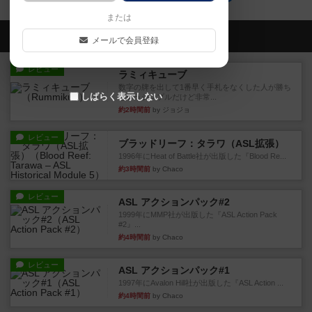
または
会員の新しい投稿
メールで会員登録
レビュー
ラミィキューブ
数字の牌を出して1番早く手札をなくした人が勝ち
しばらく表示しない
というシンプルだけど非常...
約2時間前
by ジョジョ
レビュー
ブラッドリーフ：タラワ（ASL拡張）
1996年にHeat of Battle社が出版した『Blood Re...
約3時間前
by Chaco
レビュー
ASL アクションパック#2
1999年にMMP社が出版した『ASL Action Pack
#2』...
約4時間前
by Chaco
レビュー
ASL アクションパック#1
1997年にAvalon Hill社が出版した『ASL Action ...
約4時間前
by Chaco