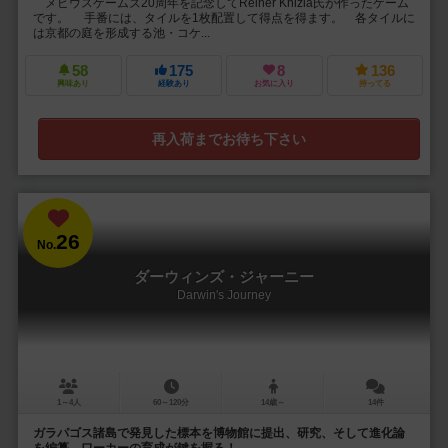
メビウスゲームズ20周年を記念してReiner Knizia氏が作ったゲーム
です。 手番には、タイルを1枚配置して得点を得ます。 各タイルに
は京都の庭を形成する池・コケ...
58
175
8
136
興味あり
経験あり
お気に入り
持ってる
再入荷までお待ち下さい
26
No.
ダーウィンズ・ジャーニー
Darwin's Journey
1～4人
60～120分
14歳～
14件
ガラパゴス諸島で発見した標本を博物館に提出、研究、そして進化論