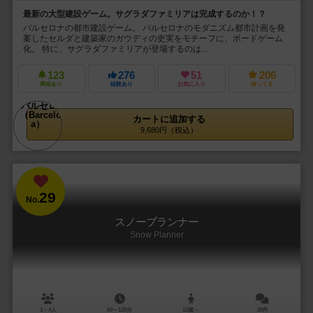
最新の大型建設ゲーム。サグラダファミリアは完成するのか！？
バルセロナの都市建設ゲーム。 バルセロナのモダニズム都市計画を発
案したセルダと建築家のガウディの史実をモチーフに、ボードゲーム
化。 特に、サグラダファミリアが登場するのは...
123
276
51
206
興味あり
経験あり
お気に入り
持ってる
カートに追加する
9,680円（税込）
29
No.
スノープランナー
Snow Planner
1～4人
60～120分
12歳～
20件