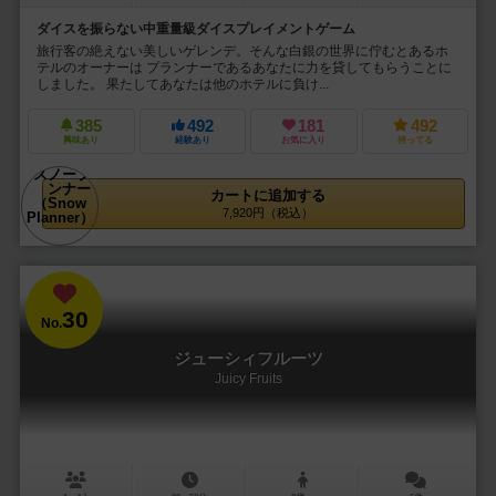
ダイスを振らない中重量級ダイスプレイメントゲーム
旅行客の絶えない美しいゲレンデ。そんな白銀の世界に佇むとあるホ
テルのオーナーは プランナーであるあなたに力を貸してもらうことに
しました。 果たしてあなたは他のホテルに負け...
385
492
181
492
興味あり
経験あり
お気に入り
持ってる
カートに追加する
7,920円（税込）
30
No.
ジューシィフルーツ
Juicy Fruits