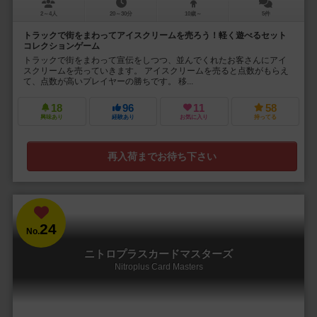
2～4人
20～30分
10歳～
5件
トラックで街をまわってアイスクリームを売ろう！軽く遊べるセット
コレクションゲーム
トラックで街をまわって宣伝をしつつ、並んでくれたお客さんにアイ
スクリームを売っていきます。 アイスクリームを売ると点数がもらえ
て、点数が高いプレイヤーの勝ちです。 移...
18
96
11
58
興味あり
経験あり
お気に入り
持ってる
再入荷までお待ち下さい
24
No.
ニトロプラスカードマスターズ
Nitroplus Card Masters