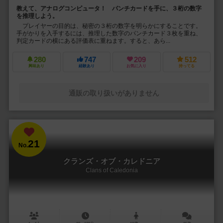
教えて、アナログコンピュータ！ パンチカードを手に、３桁の数字
を推理しよう。
プレイヤーの目的は、秘密の３桁の数字を明らかにすることです。
手がかりを入手するには、推理した数字のパンチカード３枚を重ね、
判定カードの横にある評価表に重ねます。すると、あら...
280
747
209
512
興味あり
経験あり
お気に入り
持ってる
通販の取り扱いがありません
21
No.
クランズ・オブ・カレドニア
Clans of Caledonia