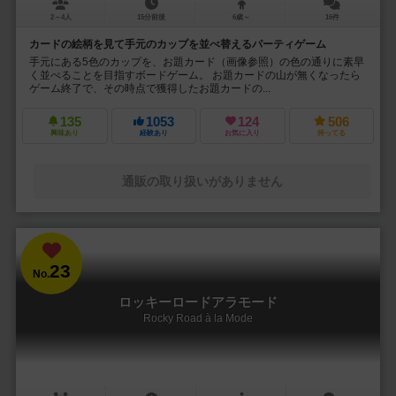
2～4人
15分前後
6歳～
16件
カードの絵柄を見て手元のカップを並べ替えるパーティゲーム
手元にある5色のカップを、お題カード（画像参照）の色の通りに素早
く並べることを目指すボードゲーム。 お題カードの山が無くなったら
ゲーム終了で、その時点で獲得したお題カードの...
135
1053
124
506
興味あり
経験あり
お気に入り
持ってる
通販の取り扱いがありません
23
No.
ロッキーロードアラモード
Rocky Road à la Mode