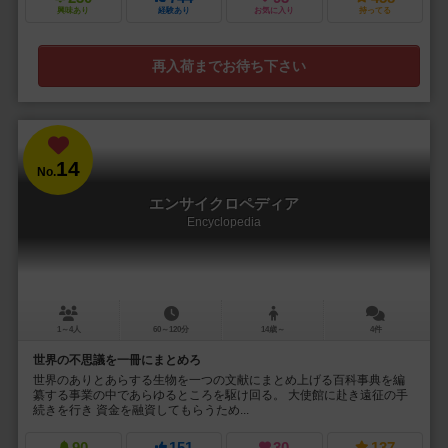
興味あり
経験あり
お気に入り
持ってる
再入荷までお待ち下さい
14
No.
エンサイクロペディア
Encyclopedia
1～4人
60～120分
14歳～
4件
世界の不思議を一冊にまとめろ
世界のありとあらする生物を一つの文献にまとめ上げる百科事典を編
纂する事業の中であらゆるところを駆け回る。 大使館に赴き遠征の手
続きを行き 資金を融資してもらうため...