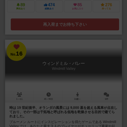
89
474
85
276
興味あり
経験あり
お気に入り
持ってる
再入荷までお待ち下さい
16
No.
ウィンドミル・バレー
Windmill Valley
1～4人
45～90分
14歳～
6件
時は 19 世紀後半、オランダの風景には 9,000 基を超える風車が点在し
ており、その一部は干拓地と呼ばれる低地を乾燥させる目的で建てら
れました。
ブルーメン ルートにインスピレーションを得たゲームである Windmill
Valley では、あなたと最大 3 人のプレイヤーがチューリップ農家や起