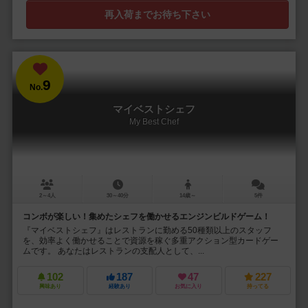
再入荷までお待ち下さい
9
No.
マイベストシェフ
My Best Chef
2～4人
30～40分
14歳～
5件
コンボが楽しい！集めたシェフを働かせるエンジンビルドゲーム！
『マイベストシェフ』はレストランに勤める50種類以上のスタッフ
を、効率よく働かせることで資源を稼ぐ多重アクション型カードゲー
ムです。 あなたはレストランの支配人として、...
102
187
47
227
興味あり
経験あり
お気に入り
持ってる