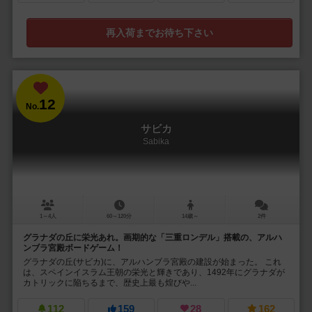
再入荷までお待ち下さい
12
No.
サビカ
Sabika
1～4人
60～120分
14歳～
2件
グラナダの丘に栄光あれ。画期的な「三重ロンデル」搭載の、アルハ
ンブラ宮殿ボードゲーム！
グラナダの丘(サビカ)に、アルハンブラ宮殿の建設が始まった。 これ
は、スペインイスラム王朝の栄光と輝きであり、1492年にグラナダが
カトリックに陥ちるまで、歴史上最も煌びや...
112
159
28
162