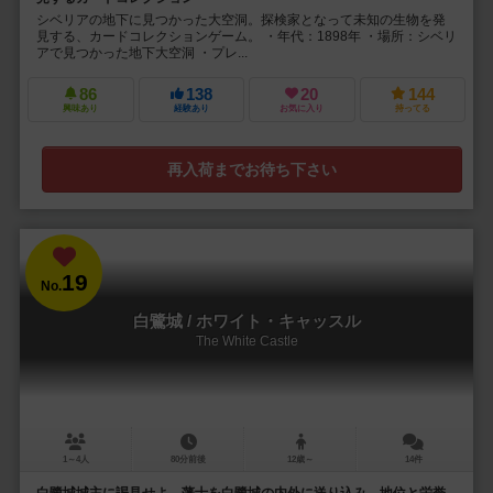
シベリアの地下に見つかった大空洞。探検家となって未知の生物を発
見する、カードコレクションゲーム。 ・年代：1898年 ・場所：シベリ
アで見つかった地下大空洞 ・プレ...
86
138
20
144
興味あり
経験あり
お気に入り
持ってる
再入荷までお待ち下さい
19
No.
白鷺城 / ホワイト・キャッスル
The White Castle
1～4人
80分前後
12歳～
14件