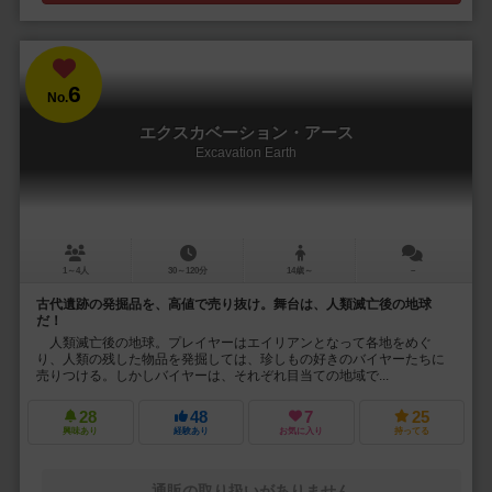
6
No.
エクスカベーション・アース
Excavation Earth
1～4人
30～120分
14歳～
－
古代遺跡の発掘品を、高値で売り抜け。舞台は、人類滅亡後の地球
だ！
人類滅亡後の地球。プレイヤーはエイリアンとなって各地をめぐ
り、人類の残した物品を発掘しては、珍しもの好きのバイヤーたちに
売りつける。しかしバイヤーは、それぞれ目当ての地域で...
28
48
7
25
興味あり
経験あり
お気に入り
持ってる
通販の取り扱いがありません