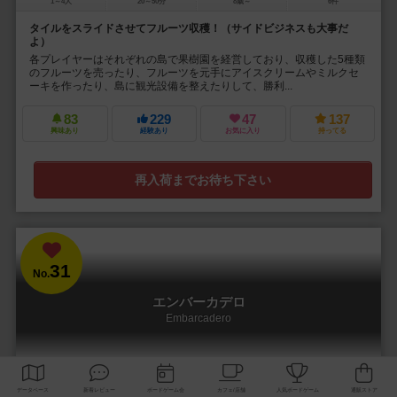
1～4人
20～50分
8歳～
6件
タイルをスライドさせてフルーツ収穫！（サイドビジネスも大事だ
よ）
各プレイヤーはそれぞれの島で果樹園を経営しており、収穫した5種類
のフルーツを売ったり、フルーツを元手にアイスクリームやミルクセ
ーキを作ったり、島に観光設備を整えたりして、勝利...
83
229
47
137
興味あり
経験あり
お気に入り
持ってる
再入荷までお待ち下さい
31
No.
エンバーカデロ
Embarcadero