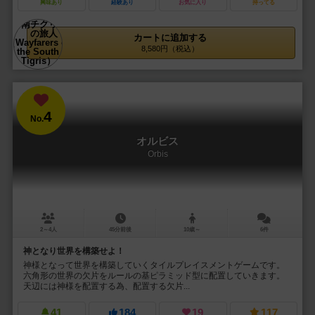
興味あり
経験あり
お気に入り
持ってる
カートに追加する
8,580円（税込）
4
No.
オルビス
Orbis
2～4人
45分前後
10歳～
6件
神となり世界を構築せよ！
神様となって世界を構築していくタイルプレイスメントゲームです。
六角形の世界の欠片をルールの基ピラミッド型に配置していきます。
天辺には神様を配置する為、配置する欠片...
41
184
19
117