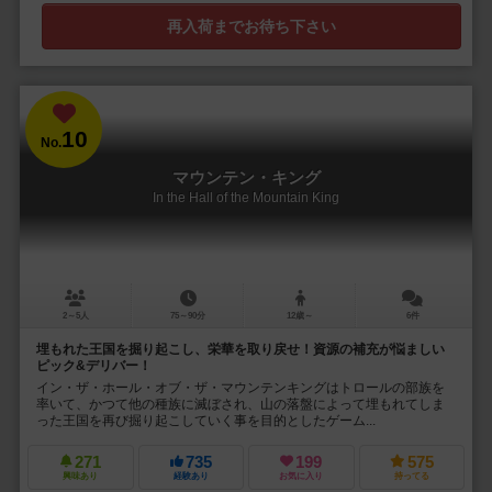
再入荷までお待ち下さい
10
No.
マウンテン・キング
In the Hall of the Mountain King
2～5人
75～90分
12歳～
6件
埋もれた王国を掘り起こし、栄華を取り戻せ！資源の補充が悩ましい
ピック&デリバー！
イン・ザ・ホール・オブ・ザ・マウンテンキングはトロールの部族を
率いて、かつて他の種族に滅ぼされ、山の落盤によって埋もれてしま
った王国を再び掘り起こしていく事を目的としたゲーム...
271
735
199
575
興味あり
経験あり
お気に入り
持ってる