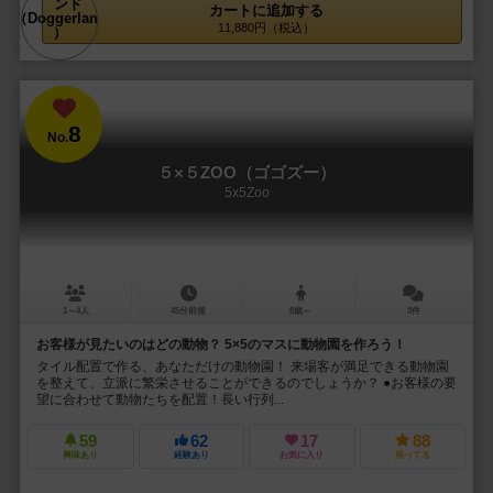
カートに追加する
11,880円（税込）
8
No.
５×５ZOO（ゴゴズー）
5x5Zoo
1～4人
45分前後
8歳～
3件
お客様が見たいのはどの動物？ 5×5のマスに動物園を作ろう！
タイル配置で作る、あなただけの動物園！ 来場客が満足できる動物園
を整えて、立派に繁栄させることができるのでしょうか？ ●お客様の要
望に合わせて動物たちを配置！長い行列...
59
62
17
88
興味あり
経験あり
お気に入り
持ってる