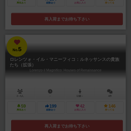
興味あり
経験あり
お気に入り
持ってる
再入荷までお待ち下さい
5
No.
ロレンツォ・イル・マニーフィコ：ルネッサンスの貴族
たち（拡張）
Lorenzo il Magnifico: Houses of Renaissance
2～5人
－
12歳～
4件
59
199
42
146
興味あり
経験あり
お気に入り
持ってる
再入荷までお待ち下さい