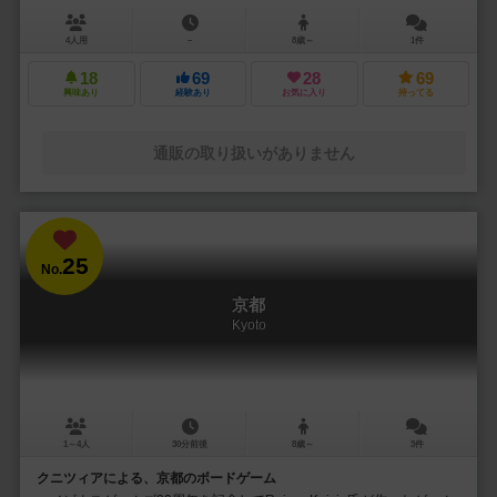
4人用
－
8歳～
1件
18
69
28
69
興味あり
経験あり
お気に入り
持ってる
通販の取り扱いがありません
25
No.
京都
Kyoto
1～4人
30分前後
8歳～
3件
クニツィアによる、京都のボードゲーム