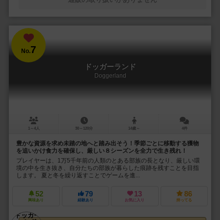
7
No.
ドッガーランド
Doggerland
1～4人
30～120分
14歳～
4件
豊かな資源を求め未踏の地へと踏み出そう！季節ごとに移動する獲物
を追いかけ食力を確保し、厳しい８シーズンを全力で生き残れ！
プレイヤーは、1万5千年前の人類のとある部族の長となり、厳しい環
境の中を生き抜き、自分たちの部族が暮らした痕跡を残すことを目指
します。 夏と冬を繰り返すことでゲームを進...
52
79
13
86
興味あり
経験あり
お気に入り
持ってる