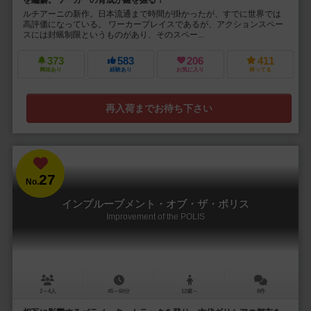
を編纂。ワーカーの育成が鍵を握る！
ルチアーニの新作。日本流通まで時間が掛かったが、すでに世界では
高評価になっている。 ワーカープレイスであるが、アクションスペー
スには封蝋制限というものがあり、そのスペー...
373
583
206
411
興味あり
経験あり
お気に入り
持ってる
再入荷までお待ち下さい
27
No.
インプルーブメント・オブ・ザ・ポリス
Improvement of the POLIS
2～4人
45～60分
12歳～
8件