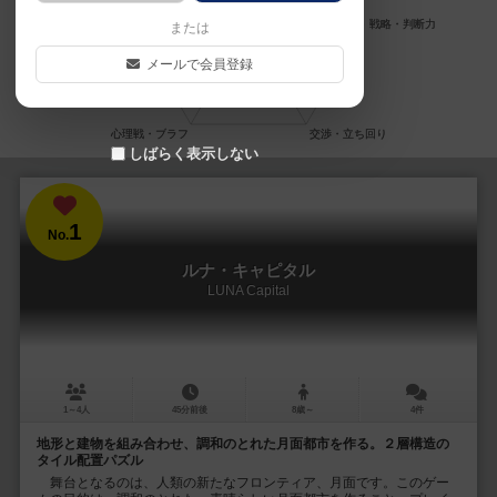
または
メールで会員登録
しばらく表示しない
1
No.
ルナ・キャピタル
LUNA Capital
1～4人
45分前後
8歳～
4件
地形と建物を組み合わせ、調和のとれた月面都市を作る。２層構造の
タイル配置パズル
舞台となるのは、人類の新たなフロンティア、月面です。このゲー