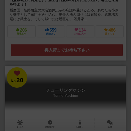
白鷺城城主に謁見せよ。藩士を白鷺城の内外に送り込み、地位と栄誉
を得よう！
播磨国、姫路藩主の大名酒井忠恭の庇護を受けるため、あなたも小さ
な藩主として家臣を送り込む。場外の池の周りには庭師を、武道稽古
場には武士を、そして城中には廷臣を。 酒井家...
206
559
134
486
興味あり
経験あり
お気に入り
持ってる
再入荷までお待ち下さい
20
No.
チューリングマシン
Turing Machine
1～4人
20分前後
14歳～
16件