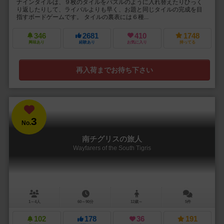
ナインタイルは、９枚のタイルをパズルのように入れ替えたりひっく
り返したりして、ライバルよりも早く、お題と同じタイルの完成を目
指すボードゲームです。 タイルの裏表には６種...
346
2681
410
1748
興味あり
経験あり
お気に入り
持ってる
再入荷までお待ち下さい
3
No.
南チグリスの旅人
Wayfarers of the South Tigris
1～4人
60～90分
12歳～
5件
102
178
36
191