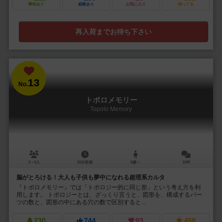
興味あり
経験あり
お気に入り
持ってる
再入荷までお待ち下さい
13
No.
トポロメモリー
Topolo Memory
2～5人
10分前後
5歳～
10件
脳がとろける！大人も子供も夢中になれる超理系カルタ
『トポロメモリー』では「トポロジー的に同じ形」という考え方を利
用します。 トポロジーとは、ざっくり言うと、図形を、構成するパー
ツの数と、図形の中にある穴の数で区別すると...
230
744
93
458