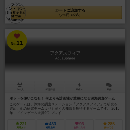
カートに追加する
7,260円（税込）
11
No.
アクアスフィア
AquaSphere
2～4人
100分前後
12歳～
12件
ボットを使いこなせ！ 何よりも計画性が重要になる深海調査ゲーム
このゲームは、深海の調査ステーション「アクアスフィア」で研究を
進め、他の研究チームよりも多くの知識を獲得するゲームです。 2015
年 ドイツゲーム大賞9位 プレイ...
221
433
93
285
興味あり
経験あり
お気に入り
持ってる