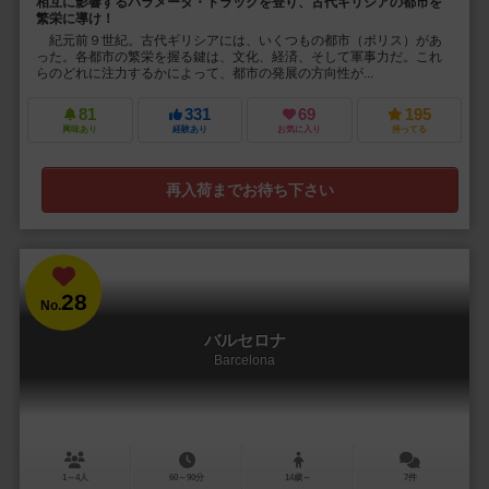
相互に影響するパラメータ・トラックを登り、古代ギリシアの都市を
繁栄に導け！
紀元前９世紀。古代ギリシアには、いくつもの都市（ポリス）があ
った。各都市の繁栄を握る鍵は、文化、経済、そして軍事力だ。これ
らのどれに注力するかによって、都市の発展の方向性が...
81
331
69
195
興味あり
経験あり
お気に入り
持ってる
再入荷までお待ち下さい
28
No.
バルセロナ
Barcelona
1～4人
60～90分
14歳～
7件