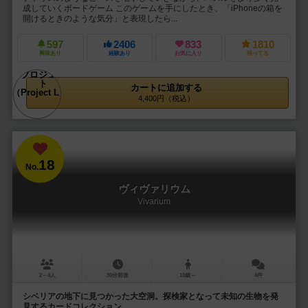
成していくボードゲーム このゲームを手にしたとき、「iPhoneの箱を
開けるときのような気分」と表現したら...
597
2406
833
1810
興味あり
経験あり
お気に入り
持ってる
カートに追加する
4,400円（税込）
18
No.
ヴィヴァリウム
Vivarium
2～4人
30分前後
10歳～
4件
シベリアの地下に見つかった大空洞。探検家となって未知の生物を発
見するカードコレクション