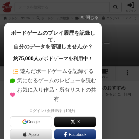
ログイン
閉じる
ボドゲーマTOP
ボードゲームの検索
エンデバー
エンデバー：ディープ・
ボードゲームのプレイ履歴を記録し
て、
エンデバー：ディープ・シー
自分のデータを管理しませんか？
次のおすすめボードゲーム
約75,000人
がボドゲーマを利用中！
遊んだボードゲームを記録する
3
11
36
トップ
画像
動画
レビュー
カフェ
気になるゲームのレビューを読む
『エンデバー：ディープ・シー』が好きな方へのおすすめ
お気に入り作品・所有リストの共
このゲームのトップページで投票された「プレイ感の評価」をもとに、傾向
有
が近いボードゲームをランキング形式で紹介します。
※リストには一定の投票数がある作品のみを表示しています
ログイン / 会員登録（10秒）
Google
X
Apple
Facebook