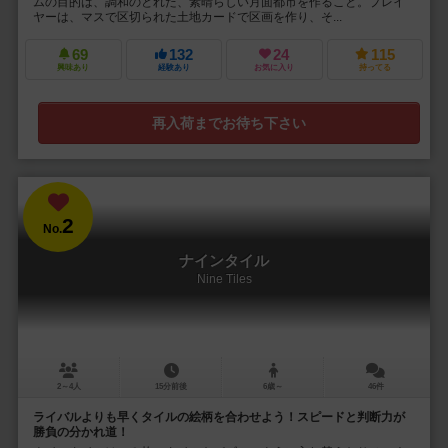
ムの目的は、調和のとれた、素晴らしい月面都市を作ること。プレイ
ヤーは、マスで区切られた土地カードで区画を作り、そ...
69
132
24
115
興味あり
経験あり
お気に入り
持ってる
再入荷までお待ち下さい
2
No.
ナインタイル
Nine Tiles
2～4人
15分前後
6歳～
46件
ライバルよりも早くタイルの絵柄を合わせよう！スピードと判断力が
勝負の分かれ道！