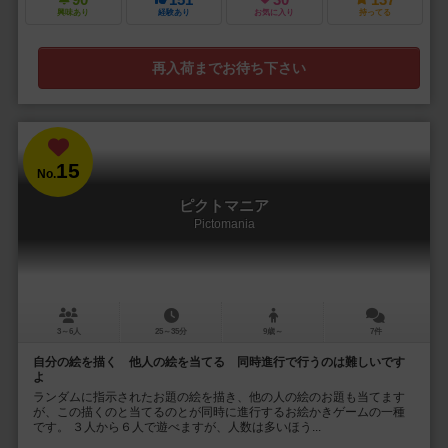
90
151
30
137
興味あり
経験あり
お気に入り
持ってる
再入荷までお待ち下さい
15
No.
ピクトマニア
Pictomania
3～6人
25～35分
9歳～
7件
自分の絵を描く 他人の絵を当てる 同時進行で行うのは難しいです
よ
ランダムに指示されたお題の絵を描き、他の人の絵のお題も当てます
が、この描くのと当てるのとが同時に進行するお絵かきゲームの一種
です。 ３人から６人で遊べますが、人数は多いほう...