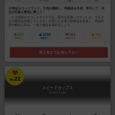
1～4人
30～120分
12歳～
25件
19世紀スコットランド。土地を開拓し、特産品を生産・取引して、自
分の氏族を繁栄に導こう！
１９世紀のスコットランドでは、有力な氏族（クラン）が、それぞ
れの繁栄を目指しています。占有した土地で特産品を生産し、商品売
買や輸出に励み、一族の地位を高めましょう。 ...
577
1039
384
761
興味あり
経験あり
お気に入り
持ってる
再入荷までお待ち下さい
22
No.
スピードカップス
Speed Cups