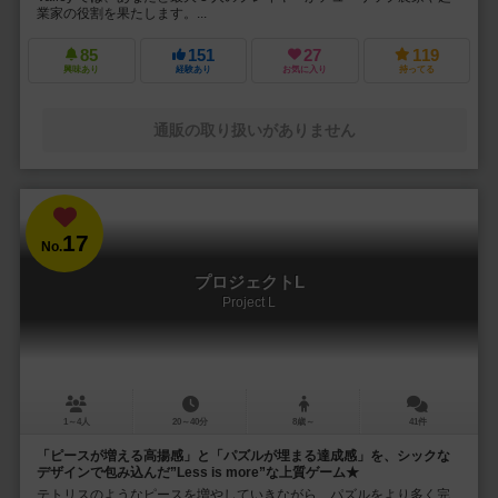
業家の役割を果たします。...
85
151
27
119
興味あり
経験あり
お気に入り
持ってる
通販の取り扱いがありません
17
No.
プロジェクトL
Project L
1～4人
20～40分
8歳～
41件
「ピースが増える高揚感」と「パズルが埋まる達成感」を、シックな
デザインで包み込んだ”Less is more”な上質ゲーム★
テトリスのようなピースを増やしていきながら、パズルをより多く完