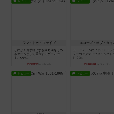
レビュー
レビュー
ワン・トゥ・ファイブ
エコーズ・オブ・タイ
とにかくお手軽にすき間時間をうめ
カードゲームにファイナルフ
るゲームとして重宝するゲームで
ジーのアクティブタイムバト
す。いわ...
しくは...
約7時間前
by nabekoh
約11時間前
by ジェイとと
レビュー
レビュー