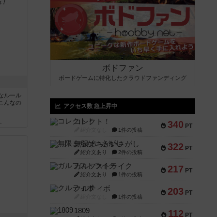
ボドファン
ボードゲームに特化したクラウドファンディング
なルール
こんなの
アクセス数 急上昇中
コレクト！
340
ん
PT
紹介文なし
1件の投稿
無限まちがいさがし
322
PT
紹介文あり
2件の投稿
ガルフストライク
217
PT
紹介文あり
1件の投稿
クルティボ
203
PT
紹介文なし
1件の投稿
1809
112
PT