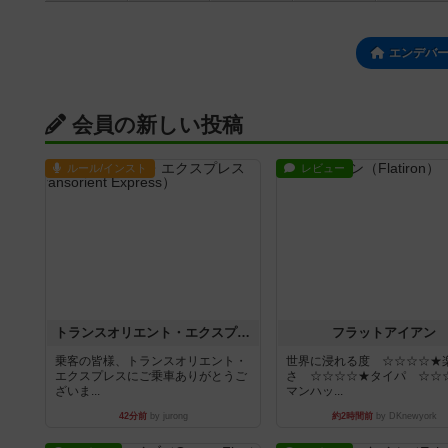
エンデバ
会員の新しい投稿
ルール/インスト
レビュー
トランスオリエント・エクスプレス
フラットアイアン
乗客の皆様、トランスオリエント・
世界に浸れる度 ☆☆☆☆★
エクスプレスにご乗車ありがとうご
さ ☆☆☆☆★タイパ ☆☆
ざいま...
マンハッ...
42分前
by jurong
約2時間前
by DKnewyork