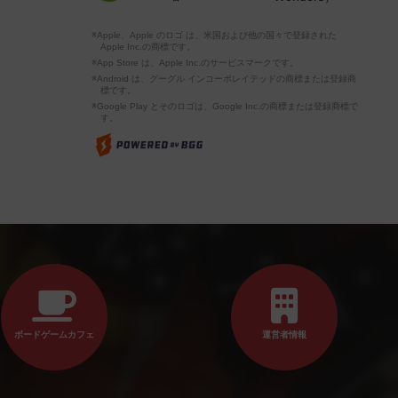
※Apple、Apple のロゴ は、米国および他の国々で登録された
Apple Inc.の商標です。
※App Store は、Apple Inc.のサービスマークです。
※Android は、グーグル インコーポレイテッドの商標または登録商
標です。
※Google Play とそのロゴは、Google Inc.の商標または登録商標で
す。
ボードゲームカフェ
運営者情報