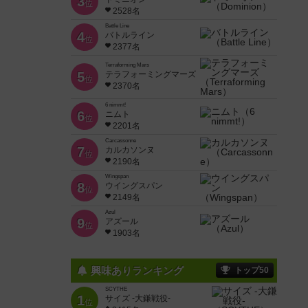
3
位
2528名
Battle Line
4
バトルライン
位
2377名
Terraforming Mars
5
テラフォーミングマーズ
位
2370名
6 nimmt!
6
ニムト
位
2201名
Carcassonne
7
カルカソンヌ
位
2190名
Wingspan
8
ウイングスパン
位
2149名
Azul
9
アズール
位
1903名
興味ありランキング
トップ50
SCYTHE
1
サイズ -大鎌戦役-
位