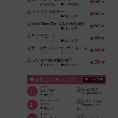
59
PT
紹介文あり
13件の投稿
ギャンブラー
58
PT
紹介文なし
2件の投稿
Bitter End ブタペスト救出作戦
52
PT
紹介文なし
1件の投稿
ラピード
46
PT
紹介文なし
1件の投稿
ザ・フラッフィー・ライト
44
PT
紹介文なし
0件の投稿
ふたつの城の物語
39
PT
紹介文あり
6件の投稿
お気に入りランキング
トップ50
Splendor
1
宝石の煌き
位
4040名
Die Siedler von Catan
2
カタン
位
3616名
Dominion
ドミニオン