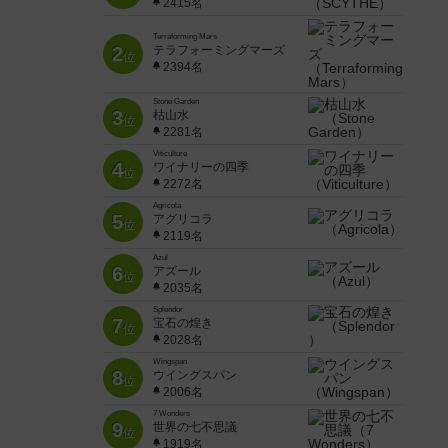
2415名
Terraforming Mars
2
テラフォーミングマーズ
位
2394名
Stone Garden
3
枯山水
位
2281名
Viticulture
4
ワイナリーの四季
位
2272名
Agricola
5
アグリコラ
位
2119名
Azul
6
アズール
位
2035名
Splendor
7
宝石の煌き
位
2028名
Wingspan
8
ウイングスパン
位
2006名
7 Wonders
9
世界の七不思議
位
1919名