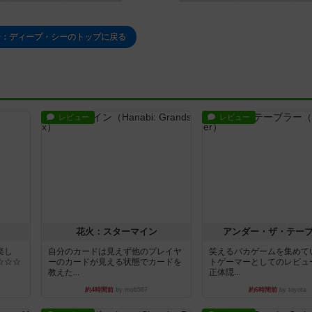
ー：ディープ・シーのトップに戻る
レビュー
レビュー
花火：スターマイン
アンダー・ザ・テー
楽し
自分のカードは見えず他のプレイヤ
笑えるバカゲームを集めて
☆☆☆
ーのカードが見える状態でカードを
トゲーマーとしてのレビュ
教えた...
正体隠...
約4時間前
by mob567
約6時間前
by toyota