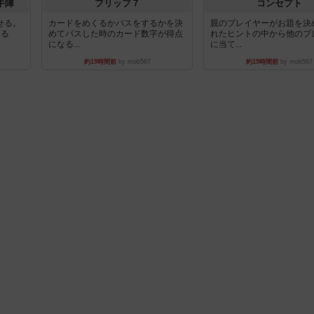
牛陣
フリップ７
コンセプト
せる。
カードをめくるかパスをするかを決
親のプレイヤーがお題を決
きる
めてパスした時のカード数字が得点
れたヒントの中から他のプ
になる...
に当て...
約19時間前
by mob567
約19時間前
by mob567