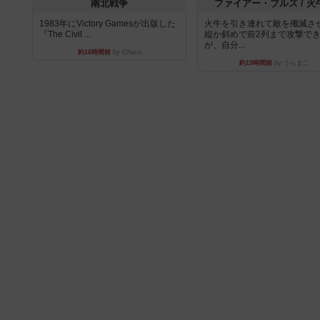
南北戦争
ファイアー・ブルズ / 火
1983年にVictory Gamesが出版した
火牛を引き連れて敵を殲滅さ
『The Civil ...
縦か斜めで前2列まで攻撃で
が、自分...
約16時間前
by Chaco
約19時間前
by うらまこ