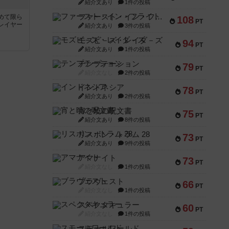
紹介文あり
1件の投稿
ファースト・イン・フライト
めて限ら
108
PT
レイヤー
紹介文あり
3件の投稿
モズビ－ズ・レイダ－ズ
94
PT
紹介文あり
1件の投稿
テンプテーション
79
PT
紹介文なし
2件の投稿
インドネシア
78
PT
紹介文あり
2件の投稿
宵と暁の呪文書
75
PT
紹介文あり
8件の投稿
リスボン・トラム 28
73
PT
紹介文あり
9件の投稿
アマナイト
73
PT
紹介文なし
1件の投稿
ブラヴェスト
66
PT
紹介文なし
1件の投稿
スペクタキュラー
60
PT
紹介文なし
1件の投稿
スモールワールド