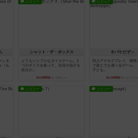
レビュー
レビュー
ム
シャット・ザ・ボックス
オバケだぞ～
ァンタ
とてもシンプルなダイスゲーム。2
対人アナログプレイ。簡単
ル（も
つのダイスを振って、出目の合計を
で誰とでも遊べるゲーム。
自分の...
子ども...
約12時間前
by OSAっち
約13時間前
by おーちゃ
レビュー
レビュー