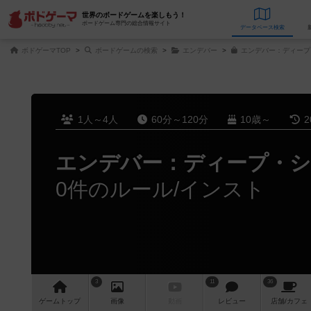
世界のボードゲームを楽しもう！
ボードゲーム専門の総合情報サイト
データベース
検
ボドゲーマTOP
ボードゲームの検索
エンデバー
エンデバー：ディープ
1人～4人
60分～120分
10歳～
2
エンデバー：ディープ・シ
0件のルール/インスト
3
11
36
ゲーム
トップ
画像
動画
レビュー
店舗/
カフェ