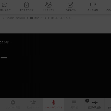
索
新着レビュー
ボードゲーム会
コミュニティ
掲示板一覧
・シーの通販/商品詳細
作品データ
ルール/インスト
024年～
ー
3
リプレイ
日記
戦略
・コツ
ルール
/インスト
掲示板
拡張/関連
作
次