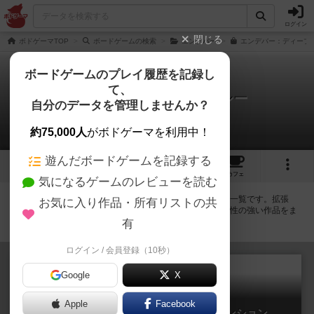
ログイン
閉じる
ボドゲーマTOP
ボードゲームの検索
エンデバー
エンデバー：ディープ・
ボードゲームのプレイ履歴を記録し
て、
エンデバー：ディープ・シー
自分のデータを管理しませんか？
拡張/関連作品 3件
約75,000人
がボドゲーマを利用中！
遊んだボードゲームを記録する
3
11
36
トップ
画像
動画
レビュー
カフェ
気になるゲームのレビューを読む
エンデバー：ディープ・シーに紐付いているボードゲーム一覧です。拡張
お気に入り作品・所有リストの共
版・続編・リメイク版などの同じシリーズを中心に、関連性の強い作品をま
とめています。
有
ログイン / 会員登録（10秒）
Google
X
Apple
Facebook
エンデバー：エイジ・オブ・エキスパンション