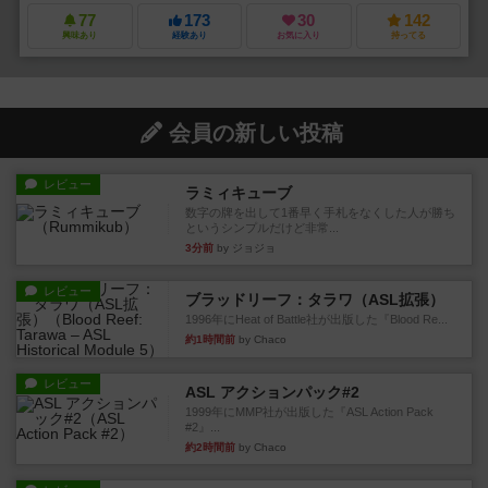
77
173
30
142
興味あり
経験あり
お気に入り
持ってる
会員の新しい投稿
レビュー
ラミィキューブ
数字の牌を出して1番早く手札をなくした人が勝ち
というシンプルだけど非常...
3分前
by ジョジョ
レビュー
ブラッドリーフ：タラワ（ASL拡張）
1996年にHeat of Battle社が出版した『Blood Re...
約1時間前
by Chaco
レビュー
ASL アクションパック#2
1999年にMMP社が出版した『ASL Action Pack
#2』...
約2時間前
by Chaco