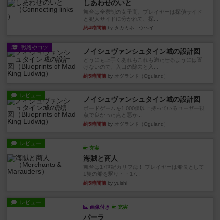
しあわせのいと
舞台は全寮制の女子高。プレイヤーは探偵サイド
と犯人サイドに分かれて、探...
約4時間前
by タカミネコウヘイ
戦略やコツ
ノイシュヴァンシュタイン城の設計図
どうにも上手くあれもこれも満たせるようには置
けないので、入口の除去と入...
約5時間前
by オグランド（Oguland）
レビュー
ノイシュヴァンシュタイン城の設計図
ボードゲームを1,000個以上持っているユーザー視
点で良かった点と悪か...
約5時間前
by オグランド（Oguland）
レビュー
充実
海賊と商人
舞台は17世紀カリブ海！ プレイヤーは船長として
1隻の船を駆り・・17...
約5時間前
by yuishi
レビュー
画像付き
充実
パーラ