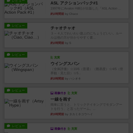
レビュー
ASL アクションパック#1
1997年にAvalon Hill社が出版した『ASL Action ...
約2時間前
by Chaco
レビュー
チャオチャオ
３～４人でわいわい遊ぶのにちょうどいい。ルー
ルは他の方が分かりやすく書...
約2時間前
by S
レビュー
充実
ウイングスパン
（全体評価）☆10/6（普通）（難易度）☆4/5（世
界観・見た目）☆5...
約3時間前
by ハシオキ
レビュー
画像付き
充実
一線を画す
簡単に言うと、トリックテイキングでモダンアー
トを行う、と言ったゲーム。...
約3時間前
by タカミネコウヘイ
レビュー
画像付き
充実