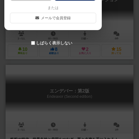
Endeavor: Age of Expansion
または
メールで会員登録
2～5人
60～90分
13歳～
0件
しばらく表示しない
10
8
2
15
興味あり
経験あり
お気に入り
持ってる
エンデバー：第2版
Endeavor (Second edition)
2～5人
60～90分
13歳～
1件