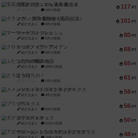
宝石の煌き：デュエル 偽造者
117
PT
紹介文なし
1件の投稿
クランク! ：冒険者たち（拡張）
101
PT
紹介文あり
4件の投稿
マーケットフレッシュ
80
PT
紹介文あり
1件の投稿
クロス・オブ・アイアン
68
PT
紹介文あり
3件の投稿
ふたつの街の物語
65
PT
紹介文あり
18件の投稿
とうほうの！
61
PT
紹介文なし
1件の投稿
メメントオンラインタクティクス
58
PT
紹介文あり
4件の投稿
ブリックス
56
PT
紹介文あり
4件の投稿
ダグエイトチェス
50
PT
紹介文あり
11件の投稿
アズール：シントラのステンドグラス
48
PT
紹介文あり
18件の投稿