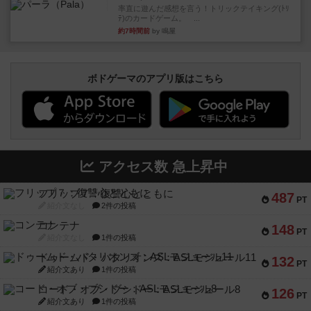
率直に遊んだ感想を言う！トリックテイキング(ﾄﾘ
ﾃ)のカードゲーム。 ...
約7時間前
by 鳴屋
ボドゲーマのアプリ版はこちら
アクセス数 急上昇中
フリップ７：復讐心とともに
487
PT
紹介文なし
2件の投稿
コンテナ
148
PT
紹介文なし
1件の投稿
ドゥームド・バタリオンズ：ASLモジュール11
132
PT
紹介文あり
1件の投稿
コード・オブ・ブシドー：ASLモジュール8
126
PT
紹介文あり
1件の投稿