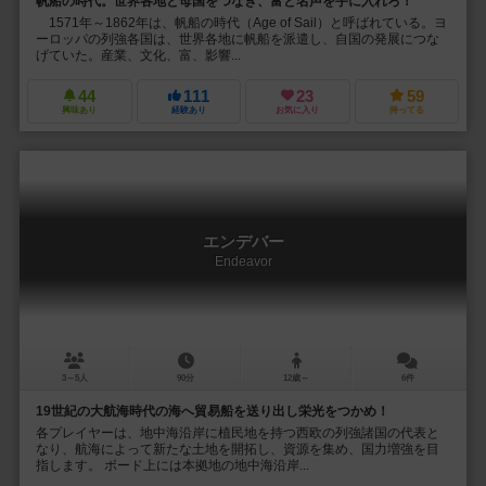
帆船の時代。世界各地と母国をつなぎ、富と名声を手に入れろ！
1571年～1862年は、帆船の時代（Age of Sail）と呼ばれている。ヨ
ーロッパの列強各国は、世界各地に帆船を派遣し、自国の発展につな
げていた。産業、文化、富、影響...
44
111
23
59
興味あり
経験あり
お気に入り
持ってる
エンデバー
Endeavor
3～5人
90分
12歳～
6件
19世紀の大航海時代の海へ貿易船を送り出し栄光をつかめ！
各プレイヤーは、地中海沿岸に植民地を持つ西欧の列強諸国の代表と
なり、航海によって新たな土地を開拓し、資源を集め、国力増強を目
指します。 ボード上には本拠地の地中海沿岸...