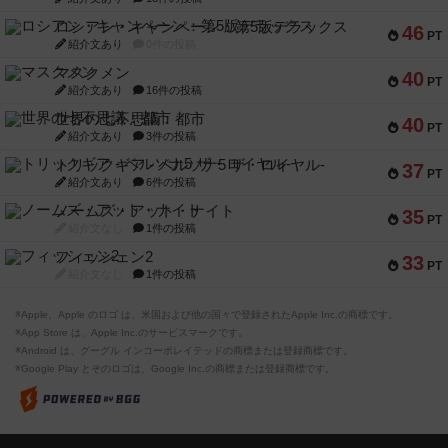
ロシアン・キャンペーン：第5版デラックス
46
PT
紹介文あり
0件の投稿
マスクメン
40
PT
紹介文あり
16件の投稿
世界の七不思議：都市
40
PT
紹介文あり
3件の投稿
トリックギア - ペルソナ5 ザ・ロイヤル-
37
PT
紹介文あり
6件の投稿
ノームズ・アット・ナイト
35
PT
紹介文なし
1件の投稿
フィッシェン2
33
PT
紹介文なし
1件の投稿
※Apple、Apple のロゴ は、米国および他の国々で登録されたApple Inc.の商標です。
※App Store は、Apple Inc.のサービスマークです。
※Android は、グーグル インコーポレイテッドの商標または登録商標です。
※Google Play とそのロゴは、Google Inc.の商標または登録商標です。