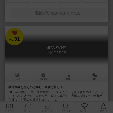
通販の取り扱いがありません
31
No.
蒸気の時代
Age of Steam
1～6人
120分前後
13歳～
11件
鉄道路線を引くのは楽し。経営は苦し！
2003年国際ゲーマーズ賞受賞！ プレイヤーは鉄道会社のオーナーと
なり、株を発行して資金を得、鉄道を建設し、列車を走らせ、都市か
ら都市へと商品を運搬します。 ...
397
544
153
303
興味あり
経験あり
お気に入り
持ってる