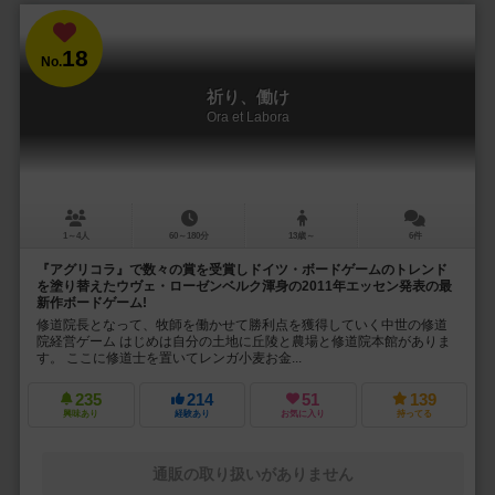
18
No.
祈り、働け
Ora et Labora
1～4人
60～180分
13歳～
6件
『アグリコラ』で数々の賞を受賞しドイツ・ボードゲームのトレンド
を塗り替えたウヴェ・ローゼンベルク渾身の2011年エッセン発表の最
新作ボードゲーム!
修道院長となって、牧師を働かせて勝利点を獲得していく中世の修道
院経営ゲーム はじめは自分の土地に丘陵と農場と修道院本館がありま
す。 ここに修道士を置いてレンガ小麦お金...
235
214
51
139
興味あり
経験あり
お気に入り
持ってる
通販の取り扱いがありません