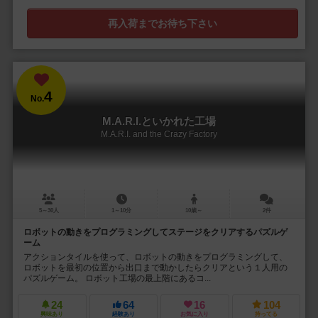
再入荷までお待ち下さい
4
No.
M.A.R.I.といかれた工場
M.A.R.I. and the Crazy Factory
5～30人
1～10分
10歳～
2件
ロボットの動きをプログラミングしてステージをクリアするパズルゲ
ーム
アクションタイルを使って、ロボットの動きをプログラミングして、
ロボットを最初の位置から出口まで動かしたらクリアという１人用の
パズルゲーム。 ロボット工場の最上階にあるコ...
24
64
16
104
興味あり
経験あり
お気に入り
持ってる