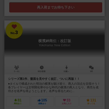
再入荷までお待ち下さい
3
No.
横濱紳商伝：改訂版
Yokohama: New Edition
2～4人
90分前後
12歳～
3件
シリーズ第1作、盤面を見やすく改訂、ついに再版！！
●タイルで構成された明治の横濱を駆け巡り、商人の頂点を目指そう！
各プレイヤーは文明開化華やかな時代の横濱の商人となり、商売を成
功させ名声を得ようとします。名声を得るために...
81
105
33
131
興味あり
経験あり
お気に入り
持ってる