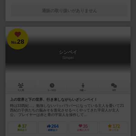
通販の取り扱いがありません
28
No.
シンペイ
Simpei
2人用
1～10分
8歳～
8件
上の世界と下の世界、行き来しながらいざシンペイ！
時は33西紀…。勉強しないパッパラパーになっている主人を憂いて21
西紀の子供たちの脳みそを進化させるべくやってきた宇宙人が主人
公。 プレイヤーは赤と青の宇宙人を操作して...
37
264
35
172
興味あり
経験あり
お気に入り
持ってる