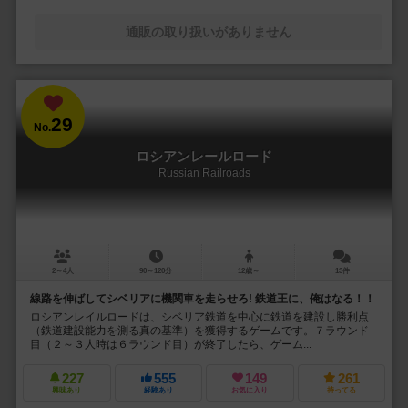
通販の取り扱いがありません
29
No.
ロシアンレールロード
Russian Railroads
2～4人
90～120分
12歳～
13件
線路を伸ばしてシベリアに機関車を走らせろ! 鉄道王に、俺はなる！！
ロシアンレイルロードは、シベリア鉄道を中心に鉄道を建設し勝利点
（鉄道建設能力を測る真の基準）を獲得するゲームです。７ラウンド
目（２～３人時は６ラウンド目）が終了したら、ゲーム...
227
555
149
261
興味あり
経験あり
お気に入り
持ってる