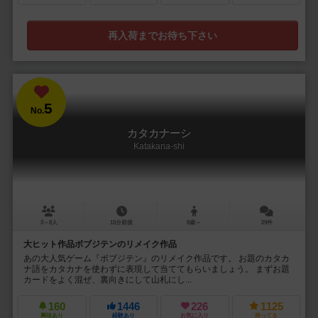
再入荷までお待ち下さい
5
No.
カタカナーシ
Katakana-shi
3～8人
15分前後
8歳～
29件
大ヒット作品ボブジテンのリメイク作品
あの大人気ゲーム『ボブジテン』のリメイク作品です。 お題のカタカ
ナ語をカタカナを使わずに表現して当ててもらいましょう。 まずお題
カードをよく混ぜ、裏向きにして山札にし...
160
1446
226
1125
興味あり
経験あり
お気に入り
持ってる