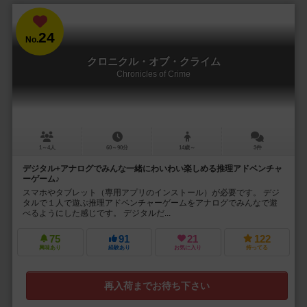
24
No.
クロニクル・オブ・クライム
Chronicles of Crime
1～4人
60～90分
14歳～
3件
デジタル+アナログでみんな一緒にわいわい楽しめる推理アドベンチャ
ーゲーム♪
スマホやタブレット（専用アプリのインストール）が必要です。 デジ
タルで１人で遊ぶ推理アドベンチャーゲームをアナログでみんなで遊
べるようにした感じです。 デジタルだ...
75
91
21
122
興味あり
経験あり
お気に入り
持ってる
再入荷までお待ち下さい