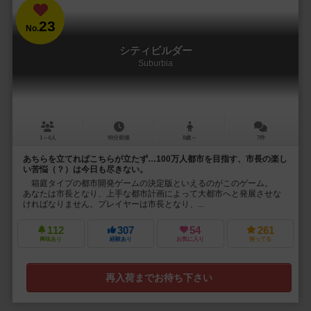
23
No.
シティビルダー
Suburbia
1～4人
90分前後
8歳～
7件
あちらを立てればこちらが立たず…100万人都市を目指す、市長の楽し
い苦悩（？）は今日も尽きない。
箱庭タイプの都市開発ゲームの決定版といえるのがこのゲーム。
あなたは市長となり、上手な都市計画によって大都市へと発展させな
ければなりません。プレイヤーは市長となり、...
112
307
54
261
興味あり
経験あり
お気に入り
持ってる
再入荷までお待ち下さい