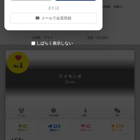
または
メールで会員登録
しばらく表示しない
1
No.
クイキシオ
Quixo
2～4人
15分前後
6歳～
9件
81
324
42
176
興味あり
経験あり
お気に入り
持ってる