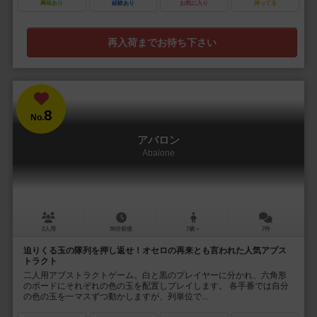
興味あり
経験あり
お気に入り
持ってる
再入荷までお待ち下さい
8
No.
アバロン
Abalone
2人用
30分前後
7歳～
7件
迫りくる玉の隊列を押し返せ！オセロの再来とも言われた人気アブス
トラクト
二人用アブストラクトゲーム。白と黒のプレイヤーに分かれ、六角形
のボードにそれぞれの色の玉を配置しプレイします。 各手番では自分
の色の玉を一マスずつ動かしますが、列単位で...