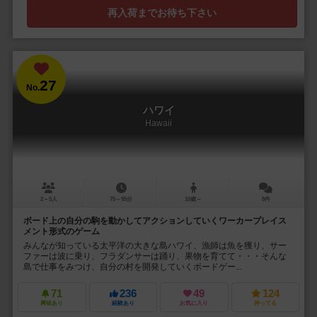
再入荷までお待ち下さい
27
No.
ハワイ
Hawaii
2～5人
75～95分
10歳～
8件
ボード上の自分の駒を動かしてアクションしていくワーカープレイス
メント形式のゲーム
みんなが知っている太平洋の大きな島ハワイ、漁師は魚を獲り、サー
ファーは波に乗り、フラダンサーは踊り、果物を育てて・・・そんな
島で仕事をみつけ、自分の村を開発していくボードゲー...
71
236
49
124
興味あり
経験あり
お気に入り
持ってる