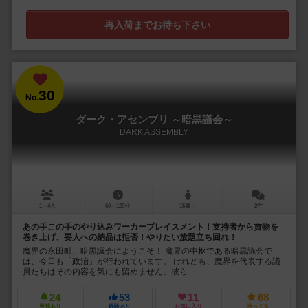
再入荷までお待ち下さい
30
No.
ダーク・アセンブリ ～暗黒議会～
DARK ASSEMBLY
1～4人
60～120分
15歳～
2件
あの手この手のやり込みワーカープレイスメント！支持者から貢物を
巻き上げ、要人への納品は拒否！やりたい放題立ち回れ！
魔界の永田町、暗黒議会にようこそ！ 魔界の中枢である暗黒議会で
は、今日も「政治」が行われています。 けれども、魔界を代表する議
員たちはその内容を気にも留めません。彼ら...
24
53
11
68
興味あり
経験あり
お気に入り
持ってる