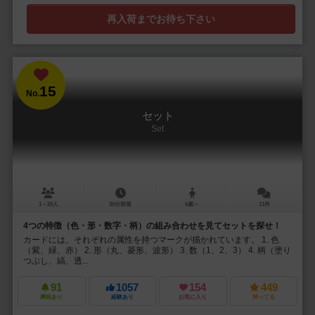
再入荷までお待ち下さい
15
No.
セット
Set
1～20人
30分前後
6歳～
11件
4つの特徴（色・形・数字・柄）の組み合わせを見てセットを探せ！
カードには、それぞれの属性を持つマークが描かれています。 1. 色
（紫、緑、赤） 2. 形（丸、菱形、波形） 3. 数（1、2、3） 4. 柄（塗り
つぶし、縞、透...
91
1057
154
449
興味あり
経験あり
お気に入り
持ってる