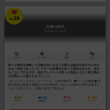
26
No.
行商の時代
Gyosho no Jidai
2～4人
30～45分
10歳～
6件
様々な都市を移動して品物を売りさばく行商人は経済を回すのに欠か
せない存在であったプレイヤーは各都市を巡って商品を仕入れ、注文
をこなして行きます。他のプレイヤーが売った商品もうまく回す事が
大行商人への道になるでしょう。
【ピックアンドデリバリーゲーム 行商の時代】 ◆ゲームの概要◆ 世
界は商品が陸路で運搬される行商時代、あなたは都市と都市を商品で
つなぐ行商人です。 複数の都市で商品を上...
69
141
35
109
興味あり
経験あり
お気に入り
持ってる