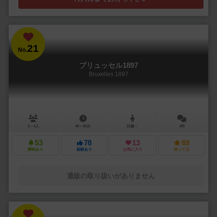
21
No.
ブリュッセル1897
Bruxelles 1897
2～4人
40～60分
10歳～
4件
53
78
13
69
興味あり
経験あり
お気に入り
持ってる
通販の取り扱いがありません