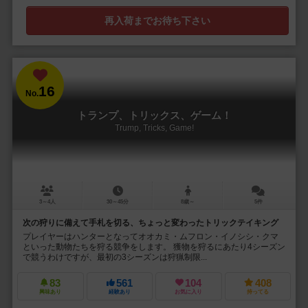
再入荷までお待ち下さい
16
No.
トランプ、トリックス、ゲーム！
Trump, Tricks, Game!
3～4人
30～45分
8歳～
5件
次の狩りに備えて手札を切る、ちょっと変わったトリックテイキング
プレイヤーはハンターとなってオオカミ・ムフロン・イノシシ・クマ
といった動物たちを狩る競争をします。 獲物を狩るにあたり4シーズン
で競うわけですが、最初の3シーズンは狩猟制限...
83
561
104
408
興味あり
経験あり
お気に入り
持ってる