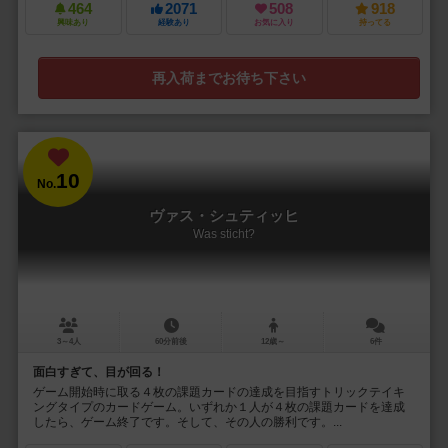
464
2071
508
918
興味あり
経験あり
お気に入り
持ってる
再入荷までお待ち下さい
10
No.
ヴァス・シュティッヒ
Was sticht?
3～4人
60分前後
12歳～
6件
面白すぎて、目が回る！
ゲーム開始時に取る４枚の課題カードの達成を目指すトリックテイキ
ングタイプのカードゲーム。いずれか１人が４枚の課題カードを達成
したら、ゲーム終了です。そして、その人の勝利です。...