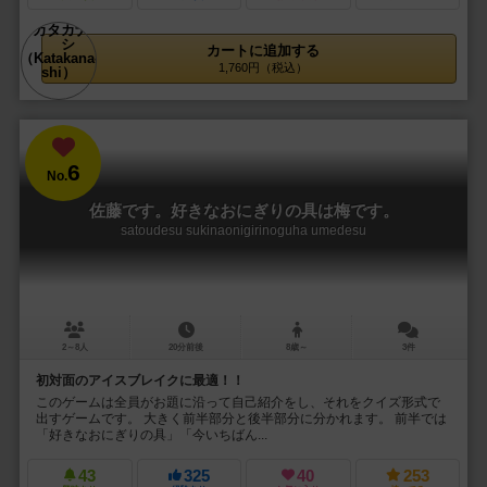
カートに追加する
1,760円（税込）
6
No.
佐藤です。好きなおにぎりの具は梅です。
satoudesu sukinaonigirinoguha umedesu
2～8人
20分前後
8歳～
3件
初対面のアイスブレイクに最適！！
このゲームは全員がお題に沿って自己紹介をし、それをクイズ形式で
出すゲームです。 大きく前半部分と後半部分に分かれます。 前半では
「好きなおにぎりの具」「今いちばん...
43
325
40
253