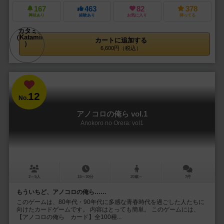
167
463
82
378
興味あり
経験あり
お気に入り
持ってる
カートに追加する
6,600円（税込）
12
No.
アノコロの俺ら vol.1
Anokoro no Orera: vol1
2～5人
15～30分
20歳～
7件
もういちど、アノコロの俺ら……
このゲームは、80年代・90年代に多感な青春時代を過ごした人たちに
向けたカードゲームです。 内容はとっても簡単。 このゲームには、
【アノコロの俺ら カード】全100種...