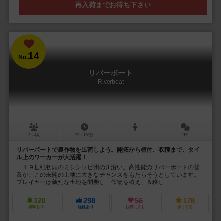
再入荷までお待ち下さい
14
No.
リバーボート
Riverboat
2～4人
90～120分
11件
リバーボートで農作物を出荷しよう。開拓から植付、収穫まで、タイ
ル上のワーカーが大活躍！
１９世紀初頭のミシシッピ州の川沿い。高性能のリバーボートの普
及が、この未開の土地に大きなチャンスをもたらそうとしています。
プレイヤーは新たな土地を開墾し、作物を植え、収穫し...
120
298
56
178
興味あり
経験あり
お気に入り
持ってる