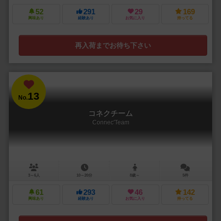
52
291
29
169
興味あり
経験あり
お気に入り
持ってる
再入荷までお待ち下さい
13
No.
コネクチーム
Connec'Team
3～6人
10～20分
8歳～
5件
61
293
46
142
興味あり
経験あり
お気に入り
持ってる