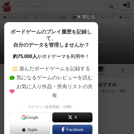
ログイン
閉じる
ボドゲーマTOP
ボードゲームの検索
ディヴィニティ・ダービー
次のお
ボードゲームのプレイ履歴を記録し
て、
ディヴィニティ・ダービー
自分のデータを管理しませんか？
次のおすすめボードゲーム
約75,000人
がボドゲーマを利用中！
遊んだボードゲームを記録する
4
1
2
トップ
画像
動画
レビュー
カフェ
気になるゲームのレビューを読む
『ディヴィニティ・ダービー』が好きな方へのおすすめ
お気に入り作品・所有リストの共
このゲームのトップページで投票された「プレイ感の評価」をもとに、傾向
有
が近いボードゲームをランキング形式で紹介します。
※リストには一定の投票数がある作品のみを表示しています
ログイン / 会員登録（10秒）
Google
X
Apple
Facebook