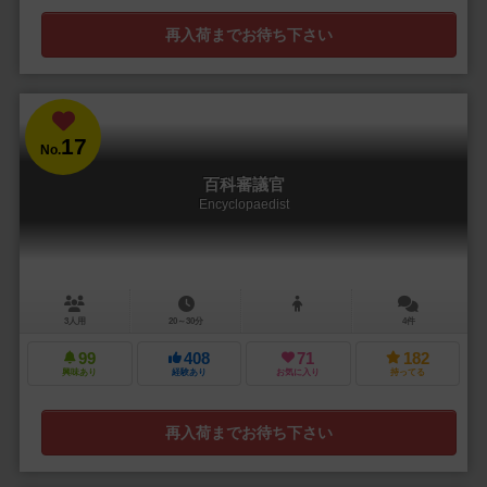
再入荷までお待ち下さい
17
No.
百科審議官
Encyclopaedist
3人用
20～30分
4件
99
408
71
182
興味あり
経験あり
お気に入り
持ってる
再入荷までお待ち下さい