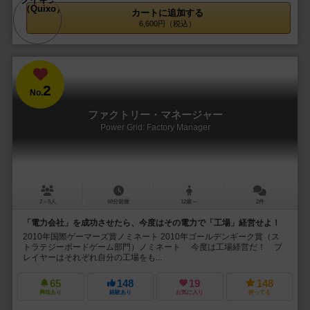
カートに追加する
6,600円（税込）
2
No.
ファクトリー・マネージャー
Power Grid: Factory Manager
2～5人
60分前後
12歳～
2件
「電力会社」を成功させたら、今度はその電力で「工場」経営せよ！
2010年国際ゲーマーズ賞ノミネート 2010年ゴールデンギーク賞（ス
トラテジーボードゲーム部門）ノミネート 今度は工場経営だ！ プ
レイヤーはそれぞれ自分の工場をも...
65
148
19
148
興味あり
経験あり
お気に入り
持ってる