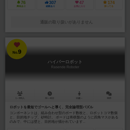
76
307
47
174
興味あり
経験あり
お気に入り
持ってる
通販の取り扱いがありません
9
No.
ハイパーロボット
Rasende Roboter
1～999人
30～40分
10歳～
38件
ロボットを最短でゴールへと導く、完全論理型パズル
コンポーネントは、組み合わせ型のボード数枚と、ロボットコマ数個
と、目的地チップ、砂時計。 ボードは将棋盤のように四角マスがある
のみで、中には壁と、目的地が描かれています...