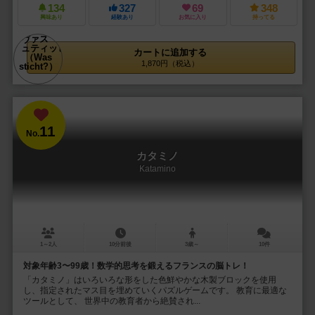
134
327
69
348
興味あり
経験あり
お気に入り
持ってる
カートに追加する
1,870円（税込）
11
No.
カタミノ
Katamino
1～2人
10分前後
3歳～
10件
対象年齢3〜99歳！数学的思考を鍛えるフランスの脳トレ！
「カタミノ」はいろいろな形をした色鮮やかな木製ブロックを使用
し、指定されたマス目を埋めていくパズルゲームです。 教育に最適な
ツールとして、 世界中の教育者から絶賛され...