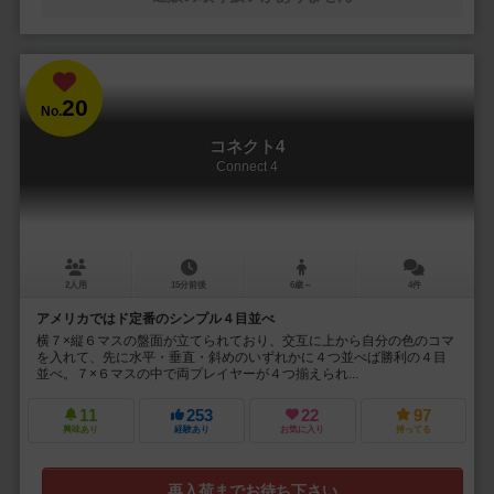
20
No.
コネクト4
Connect 4
2人用
15分前後
6歳～
4件
アメリカではド定番のシンプル４目並べ
横７×縦６マスの盤面が立てられており、交互に上から自分の色のコマ
を入れて、先に水平・垂直・斜めのいずれかに４つ並べば勝利の４目
並べ。７×６マスの中で両プレイヤーが４つ揃えられ...
11
253
22
97
興味あり
経験あり
お気に入り
持ってる
再入荷までお待ち下さい