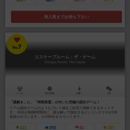
興味あり
経験あり
お気に入り
持ってる
再入荷までお待ち下さい
7
No.
エスケープルーム：ザ・ゲーム
Escape Room: The Game
1～5人
60分前後
16歳～
6件
「謎解き」に、「時限装置」が付いた究極の脱出ゲーム！
リアル脱出ゲームのようなプレイ感をご自宅で体験できるキットで
す。 60分の制限時間内に、謎を解いて脱出するというシナリオが3本
収録されています。その60分をカウントダウ...
111
292
42
257