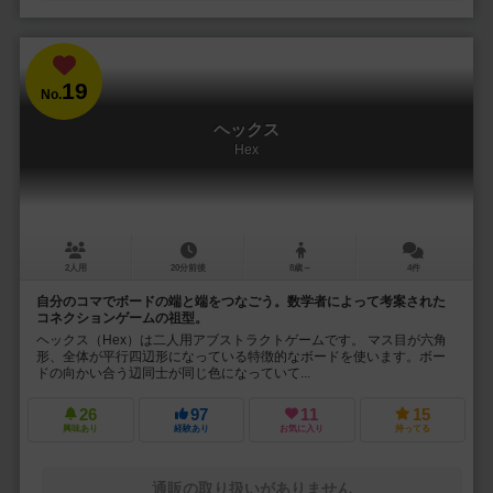
19
No.
ヘックス
Hex
2人用
20分前後
8歳～
4件
自分のコマでボードの端と端をつなごう。数学者によって考案された
コネクションゲームの祖型。
ヘックス（Hex）は二人用アブストラクトゲームです。 マス目が六角
形、全体が平行四辺形になっている特徴的なボードを使います。ボー
ドの向かい合う辺同士が同じ色になっていて...
26
97
11
15
興味あり
経験あり
お気に入り
持ってる
通販の取り扱いがありません