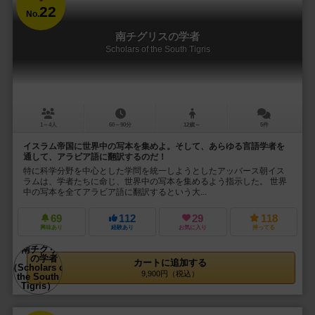
22
No.
南チグリスの学者
Scholars of the South Tigris
1～4人
60～90分
12歳～
5件
イスラム帝国に世界中の写本を集めよ。そして、あらゆる言語学者を
通して、アラビア語に翻訳するのだ！
特に科学分野を中心とした学問を統一しようとしたアッバース朝イス
ラムは、学者たちに命じ、世界中の写本を集めるよう指示した。 世界
中の写本を全てアラビア語に翻訳するという大...
69
112
29
118
興味あり
経験あり
お気に入り
持ってる
カートに追加する
9,900円（税込）