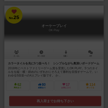
25
No.
オーケープレイ
OK Play
2～4人
10～15分
8歳～
4件
カラータイルを先に5つ並べろ！ シンプルながら奥深いボードゲーム
2018年にベストファミリーゲーム賞を受賞したOK PLAY。5つのタイ
ルをを縦・横・斜めのいずれかにそろえて勝利を目指すゲームで、い
わゆる5目並べの4人プレイ版です。 か...
62
80
17
114
興味あり
経験あり
お気に入り
持ってる
再入荷までお待ち下さい