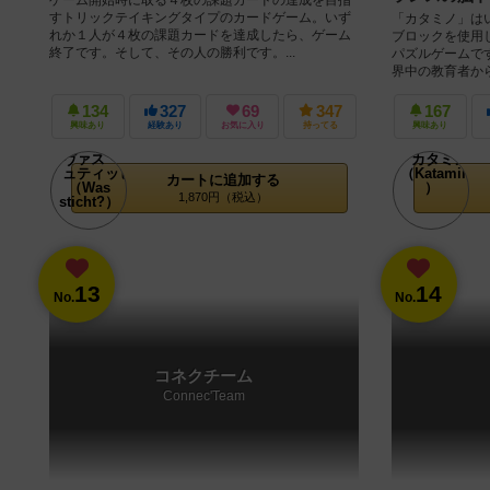
すトリックテイキングタイプのカードゲーム。いず
「カタミノ」は
れか１人が４枚の課題カードを達成したら、ゲーム
ブロックを使用
終了です。そして、その人の勝利です。...
パズルゲームで
界中の教育者から
134
327
69
347
167
興味あり
経験あり
お気に入り
持ってる
興味あり
カートに追加する
1,870円（税込）
13
14
No.
No.
コネクチーム
Connec'Team