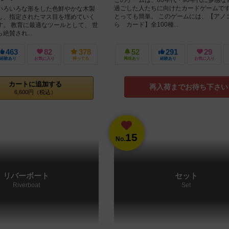
過ごした人たちに向けたカードゲームです
いろいろな形をした色鮮やかな木製
とっても簡単。 このゲームには、【アノ
し、指定されたマス目を埋めていく
ら カード】全100種...
す。 教育に最適なツールとして、 世
絶賛され...
463
82
378
52
291
29
経験あり
お気に入り
持ってる
興味あり
経験あり
お気に入り
カートに追加する
再入荷までお待ち下さい
6,600円（税込）
15
No.
リバーボート
セット
Riverboat
Set