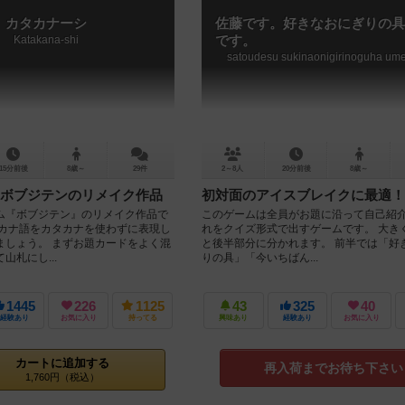
カタカナーシ
佐藤です。好きなおにぎりの具
Katakana-shi
です。
satoudesu sukinaonigirinoguha um
15分前後
8歳～
29件
2～8人
20分前後
8歳～
ボブジテンのリメイク作品
初対面のアイスブレイクに最適！
ム『ボブジテン』のリメイク作品で
このゲームは全員がお題に沿って自己紹
タカナ語をカタカナを使わずに表現し
れをクイズ形式で出すゲームです。 大き
ましょう。 まずお題カードをよく混
と後半部分に分かれます。 前半では「好
山札にし...
りの具」「今いちばん...
1445
226
1125
43
325
40
経験あり
お気に入り
持ってる
興味あり
経験あり
お気に入り
カートに追加する
再入荷までお待ち下さい
1,760円（税込）