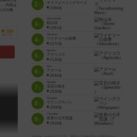
2
テラフォーミングマーズ
。 内容は
位
2394名
コロの俺
Stone Garden
3
枯山水
位
2281名
169
Viticulture
持ってる
4
ワイナリーの四季
位
2272名
Agricola
5
アグリコラ
位
2120名
Azul
6
アズール
位
2034名
Splendor
7
宝石の煌き
位
2028名
Wingspan
8
ウイングスパン
位
2006名
7 Wonders
9
世界の七不思議
位
1919名
※Apple、Apple のロゴ は、米国および他の国々で登録された