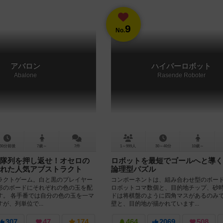
9
No.
アバロン
ハイパーロボット
Abalone
Rasende Roboter
30分前後
7歳～
7件
1～999人
30～40分
10歳～
隊列を押し返せ！オセロの
ロボットを最短でゴールへと導く
れた人気アブストラクト
論理型パズル
ラクトゲーム。白と黒のプレイヤー
コンポーネントは、組み合わせ型のボー
形のボードにそれぞれの色の玉を配
ロボットコマ数個と、目的地チップ、砂時
す。 各手番では自分の色の玉を一マ
ドは将棋盤のように四角マスがあるのみ
が、列単位で...
壁と、目的地が描かれています...
307
47
174
464
2069
508