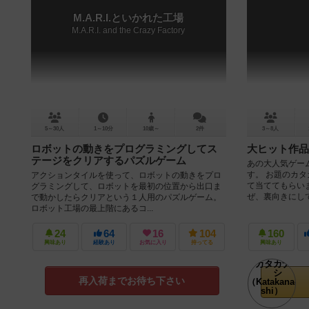
M.A.R.I.といかれた工場
M.A.R.I. and the Crazy Factory
5～30人
1～10分
10歳～
2件
3～8人
ロボットの動きをプログラミングしてス
大ヒット作品
テージをクリアするパズルゲーム
あの大人気ゲー
す。 お題のカ
アクションタイルを使って、ロボットの動きをプロ
て当ててもらい
グラミングして、ロボットを最初の位置から出口ま
ぜ、裏向きにして
で動かしたらクリアという１人用のパズルゲーム。
ロボット工場の最上階にあるコ...
24
64
16
104
160
興味あり
経験あり
お気に入り
持ってる
興味あり
再入荷までお待ち下さい