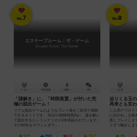
7
8
No.
No.
エスケープルーム：ザ・ゲーム
Escape Room: The Game
1～5人
60分前後
16歳～
6件
2人用
「謎解き」に、「時限装置」が付いた究
迫りくる玉の
極の脱出ゲーム！
再来とも言わ
リアル脱出ゲームのようなプレイ感をご自宅で体験
二人用アブスト
できるキットです。 60分の制限時間内に、謎を解い
に分かれ、六角
て脱出するというシナリオが3本収録されています。
置しプレイしま
その60分をカウントダウ...
スずつ動かします
111
292
42
257
76