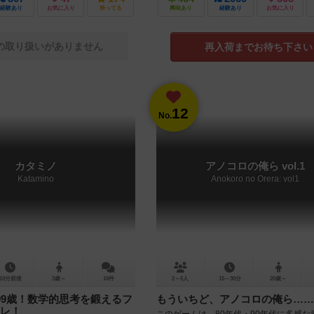
経験あり
お気に入り
持ってる
興味あり
経験あり
お気に入り
の取り扱いがありません
再入荷までお待ち下さい
12
No.
カタミノ
アノコロの俺ら vol.1
Katamino
Anokoro no Orera: vol1
10分前後
3歳～
10件
2～5人
15～30分
20歳～
99歳！数学的思考を鍛えるフ
もういちど、アノコロの俺ら……
レ！
このゲームは、80年代・90年代に多感な