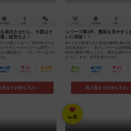
60分前後
12歳～
2件
2～4人
90分前後
12歳～
を成功させたら、今度はそ
シリーズ第1作、盤面を見やすく
場」経営せよ！
いに再版！！
ーマーズ賞ノミネート 2010年ゴール
●タイルで構成された明治の横濱を駆け巡
ストラテジーボードゲーム部門）ノ
頂点を目指そう！ 各プレイヤーは文明開
は工場経営だ！ プレイヤーはそれ
時代の横濱の商人となり、商売を成功さ
...
ようとします。名声を得るために...
148
19
148
81
105
33
経験あり
お気に入り
持ってる
興味あり
経験あり
お気に入り
入荷までお待ち下さい
再入荷までお待ち下さい
6
No.