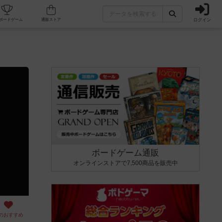
ログイン
カフェ/店舗
人気ボードゲーム
通販ストア
ボードゲーム通販
オンラインストアで7,500商品を販売中
のおすすめ