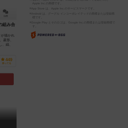
Apple Inc.の商標です。
※App Store は、Apple Inc.のサービスマークです。
※Android は、グーグル インコーポレイテッドの商標または登録商
11件
標です。
※Google Play とそのロゴは、Google Inc.の商標または登録商標で
の組み合
す。
クが描かれ
丸、菱形、
ぶし、縞、
449
持ってる