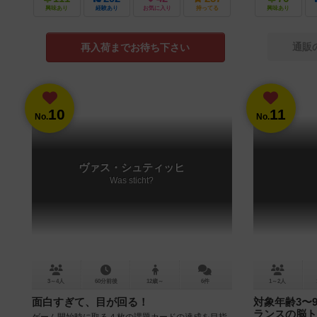
興味あり
経験あり
お気に入り
持ってる
興味あり
通販
再入荷までお待ち下さい
10
11
No.
No.
ヴァス・シュティッヒ
Was sticht?
3～4人
60分前後
12歳～
6件
1～2人
面白すぎて、目が回る！
対象年齢3〜
ランスの脳ト
ゲーム開始時に取る４枚の課題カードの達成を目指