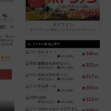
3件
ボドファン
改訂、つ
ボードゲームに特化したクラウドファンディング
り、商人の
化華やかな
アクセス数 急上昇中
せ名声を得
コレクト！
340
PT
紹介文なし
1件の投稿
131
持ってる
無限まちがいさがし
322
PT
紹介文あり
2件の投稿
ガルフストライク
217
PT
紹介文あり
1件の投稿
クルティボ
203
PT
紹介文なし
1件の投稿
1809
112
PT
紹介文あり
1件の投稿
ファースト・イン・フライト
108