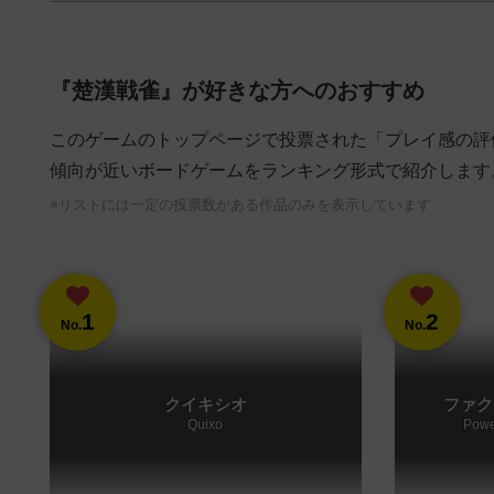
『楚漢戦雀』が好きな方へのおすすめ
このゲームのトップページで投票された「プレイ感の評
傾向が近いボードゲームをランキング形式で紹介します
※リストには一定の投票数がある作品のみを表示しています
1
2
No.
No.
クイキシオ
ファク
Quixo
Powe