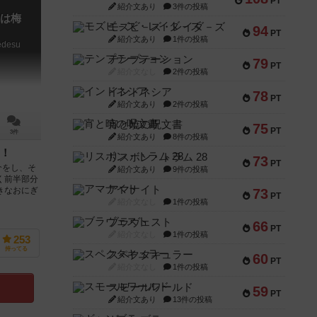
PT
紹介文あり
3件の投稿
は梅
モズビ－ズ・レイダ－ズ
94
PT
紹介文あり
1件の投稿
edesu
テンプテーション
79
PT
紹介文なし
2件の投稿
インドネシア
78
PT
紹介文あり
2件の投稿
宵と暁の呪文書
75
PT
3件
紹介文あり
8件の投稿
！
リスボン・トラム 28
73
PT
介をし、そ
紹介文あり
9件の投稿
く前半部分
アマナイト
きなおにぎ
73
PT
紹介文なし
1件の投稿
ブラヴェスト
66
PT
紹介文なし
1件の投稿
253
持ってる
スペクタキュラー
60
PT
紹介文なし
1件の投稿
スモールワールド
59
PT
紹介文あり
13件の投稿