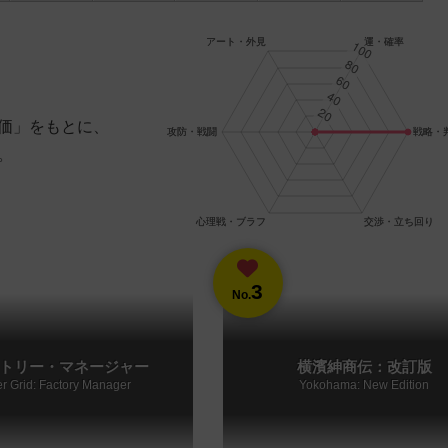
価」をもとに、
。
3
No.
トリー・マネージャー
横濱紳商伝：改訂版
r Grid: Factory Manager
Yokohama: New Edition