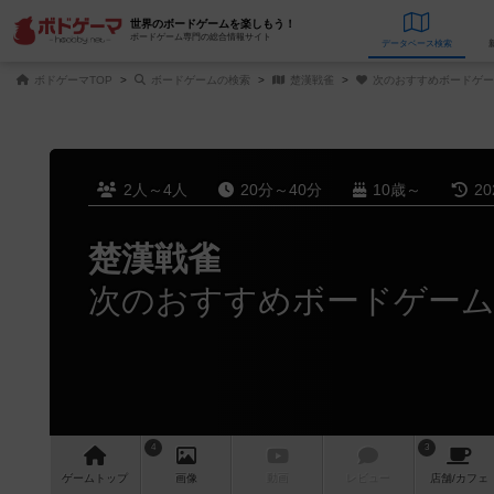
世界のボードゲームを楽しもう！
ボードゲーム専門の総合情報サイト
データベース
検
ボドゲーマTOP
ボードゲームの検索
楚漢戦雀
次のおすすめボードゲー
2人～4人
20分～40分
10歳～
2
楚漢戦雀
次のおすすめボードゲー
4
3
ゲーム
トップ
画像
動画
レビュー
店舗/
カフェ