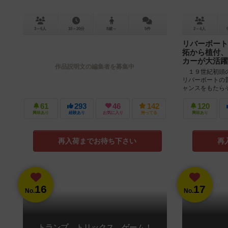
3～6人
10～20分
8歳～
5件
2～4人
リバーボート
拓から植付、
カーが大活躍
作品説明文の編集者を募集中
１９世紀初頭の
リバーボートの
ャンスをもたら
たな土地を開墾し
61
293
46
142
120
興味あり
経験あり
お気に入り
持ってる
興味あり
再入荷までお待ち下さい
再
16
17
No.
No.
トランプ、トリックス、ゲーム！