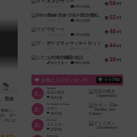
ギャンブラー
58
PT
紹介文なし
2件の投稿
Bitter End ブタペスト救出作戦
52
PT
紹介文なし
1件の投稿
ラピード
46
PT
紹介文なし
1件の投稿
ザ・フラッフィー・ライト
44
PT
紹介文なし
0件の投稿
ふたつの城の物語
39
PT
紹介文あり
6件の投稿
お気に入りランキング
トップ50
Splendor
38件
1
宝石の煌き
位
4041名
、完全
Die Siedler von Catan
2
カタン
位
ド数枚と、
3616名
計。 ボー
で、中には
Dominion
3
ドミニオン
位
2529名
918
Battle Line