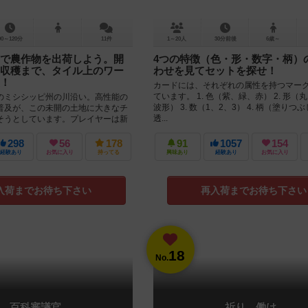
90～120分
11件
1～20人
30分前後
6歳～
で農作物を出荷しよう。開
4つの特徴（色・形・数字・柄）
収穫まで、タイル上のワー
わせを見てセットを探せ！
！
カードには、それぞれの属性を持つマー
ています。 1. 色（紫、緑、赤） 2. 形（
ミシシッピ州の川沿い。高性能の
波形） 3. 数（1、2、3） 4. 柄（塗りつ
普及が、この未開の土地に大きなチ
透...
そうとしています。プレイヤーは新
、作物を植え、収穫し...
298
56
178
91
1057
154
経験あり
お気に入り
持ってる
興味あり
経験あり
お気に入り
入荷までお待ち下さい
再入荷までお待ち下さい
18
No.
百科審議官
祈り、働け