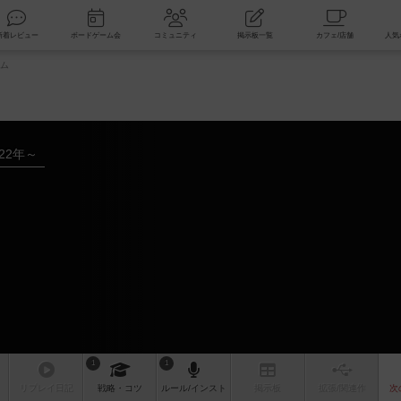
索
新着レビュー
ボードゲーム会
コミュニティ
掲示板一覧
ム
022年～
ム
1
1
リプレイ
日記
戦略
・コツ
ルール
/インスト
掲示板
拡張/関連
作
次