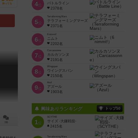
4
バトルライン
持ってる
位
2378名
Terraforming Mars
5
テラフォーミングマーズ
位
2371名
6 nimmt!
6
ニムト
位
2202名
Carcassonne
7
カルカソンヌ
位
2191名
Wingspan
8
ウイングスパン
位
2150名
Azul
9
アズール
位
1903名
興味ありランキング
トップ50
SCYTHE
1
サイズ -大鎌戦役-
位
7件
2415名
Terraforming Mars
青春時代を