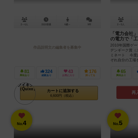
2～4人
15分前後
6歳～
9件
2～5人
「電力会社」
の電力で「工
2010年国際ゲ
作品説明文の編集者を募集中
デンギーク賞（
ミネート 今度
ぞれ自分の工場をも
81
324
43
176
65
興味あり
経験あり
お気に入り
持ってる
興味あり
カートに追加する
再
6,600円（税込）
4
5
No.
No.