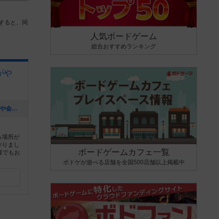
すると、同
人気ボードゲーム
総合おすすめランキング
がや
[NEW] 第1回ボードゲームハウスくまがや会（2022年06月07日 13時27分）
る場所が
作りまし
ボードゲームカフェ一覧
様でもお
ボドゲが遊べる店舗を全国500店舗以上掲載中