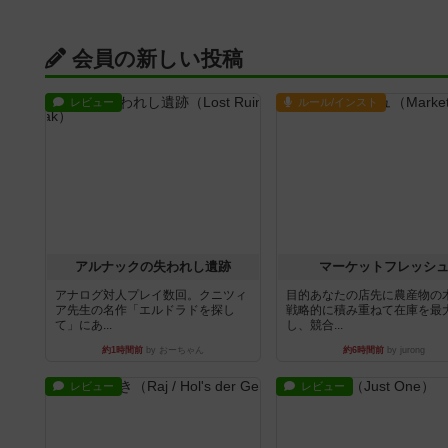
会員の新しい投稿
レビュー
ルール/インスト
アルナックの失われし遺跡
マーケットフレッシ
アナログ対人プレイ数回。クニツィ
目的あなたの店先に農産物の
ア先生の名作「エルドラドを探し
戦略的に積み重ねて在庫を最
て」にあ...
し、競合...
約1時間前
by おーちゃん
約6時間前
by jurong
レビュー
レビュー