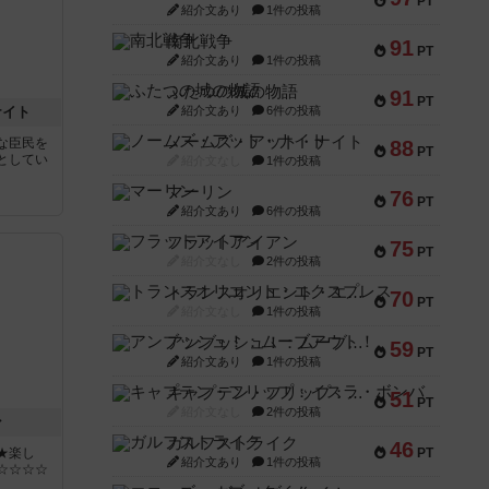
PT
紹介文あり
1件の投稿
南北戦争
91
PT
紹介文あり
1件の投稿
ふたつの城の物語
91
PT
ナイト
紹介文あり
6件の投稿
ノームズ・アット・ナイト
な臣民を
88
PT
としてい
紹介文なし
1件の投稿
マーリン
76
PT
紹介文あり
6件の投稿
フラットアイアン
75
PT
紹介文なし
2件の投稿
トランスオリエント・エクスプレス
70
PT
紹介文なし
1件の投稿
アンブッシュ！：ムーブアウト！
59
PT
紹介文あり
1件の投稿
キャプテン・フリップ：イスラ・ボンバ
51
PT
紹介文なし
2件の投稿
ン
ガルフストライク
46
★楽し
PT
紹介文あり
1件の投稿
☆☆☆☆