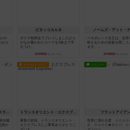
ピタッコカルタ
ノームズ・アット・
とかの
ボドゲ相席会でプレイしましたひら
ベネボレンス女王は、忠実
わから
がなが書かれたカードを2枚まで手
称えるための祝宴を開こう
をつけ...
ます。...
約8時間前
by みいやん
約9時間前
by jurong
ルール/インスト
レビュー
キャプテン・フリップ：イスラ・ボンバ
トランスオリエント・エクスプレス
フラットアイア
潜水艦
乗客の皆様、トランスオリエント・
世界に浸れる度 ☆☆☆☆
監獄か
エクスプレスにご乗車ありがとうご
さ ☆☆☆☆★タイパ ☆
ざいま...
マンハッ...