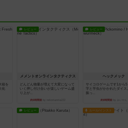
レビュー
レビュー
ュ
メメントオンラインタクティクス
ヘックメック
木箱を
どんどん物量が増えて大変になって
サイコロゲームです1から
大化
いく押し付け合いが楽しいゲーム盛
字と芋虫がかかれたダイス
り上が...
振っ...
約6時間前
by nekomanma222
約8時間前
by みいやん
レビュー
ルール/インスト