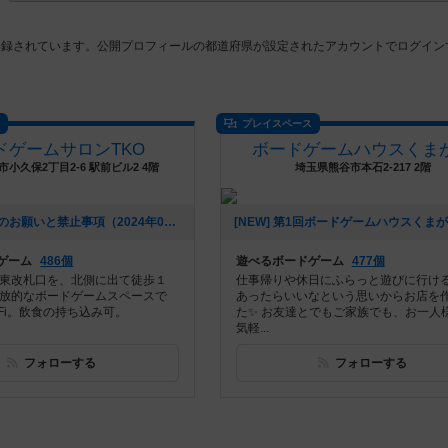
登録されています。公開プロフィールの都道府県が設定されたアカウントでログイン
ス
プレイスペース
ドゲームサロンTKO
ボードゲームハウスくま
小久保2丁目2-6 駅前ビル2 4階
埼玉県熊谷市本石2-217 2階
[NEW] ご協力のお願いと禁止事項（2024年04月29日 15時07分）
ゲーム
486個
遊べるボードゲーム
477個
の東改札口を、北側に出て徒歩１
仕事帰りや休日にふらっと遊びに行け
開放的なボードゲームスペースで
あったらいいなという思いからお店を
Wi-Fi。飲食の持ち込み可。
た✨ お友達とでもご家族でも、お一人
気軽...
フォローする
フォローする