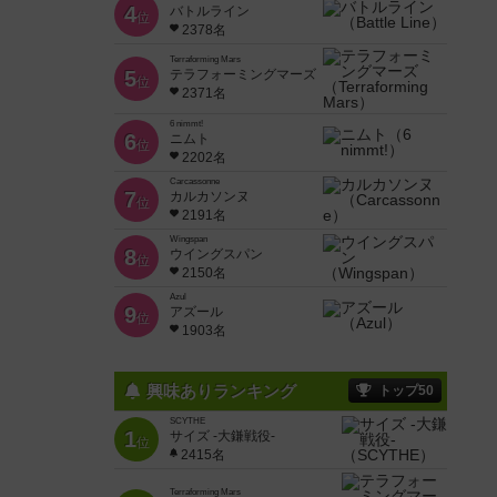
4
バトルライン
位
2378名
Terraforming Mars
5
テラフォーミングマーズ
位
2371名
6 nimmt!
6
ニムト
位
2202名
Carcassonne
7
カルカソンヌ
位
2191名
Wingspan
8
ウイングスパン
位
2150名
Azul
9
アズール
位
1903名
興味ありランキング
トップ50
SCYTHE
1
サイズ -大鎌戦役-
位
2415名
Terraforming Mars