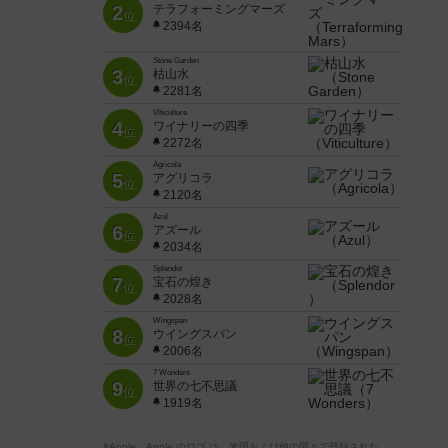
2
テラフォーミングマーズ
位
2394名
Stone Garden
3
枯山水
位
2281名
Viticulture
4
ワイナリーの四季
位
2272名
Agricola
5
アグリコラ
位
2120名
Azul
6
アズール
位
2034名
Splendor
7
宝石の煌き
位
2028名
Wingspan
8
ウイングスパン
位
2006名
7 Wonders
9
世界の七不思議
位
1919名
※Apple、Apple のロゴ は、米国および他の国々で登録された