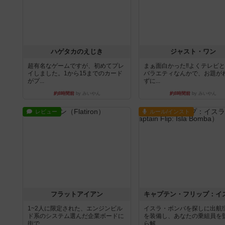
ハゲタカのえじき
ジャスト・ワン
超有名なゲームですが、初めてプレ
まぁ面白かった‼️よくテレビ
イしました。1から15までのカード
バラエティなんかで、お題が
がプ...
ずに...
約8時間前
by みいやん
約8時間前
by みいやん
レビュー
ルール/インスト
フラットアイアン
1~2人に限定された、エンジンビル
イスラ・ボンバを探しに出航!
ド系のシステム選んだ企業ボードに
を装備し、あなたの乗組員を
街で...
ら解...