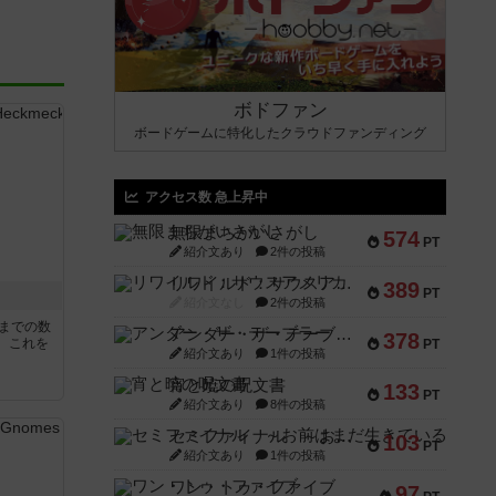
ボドファン
ボードゲームに特化したクラウドファンディング
アクセス数 急上昇中
無限まちがいさがし
574
PT
紹介文あり
2件の投稿
リワイルド：サウスアメリカ
389
PT
紹介文なし
2件の投稿
5までの数
アンダー・ザ・テーブラー
378
。これを
PT
紹介文あり
1件の投稿
宵と暁の呪文書
133
PT
紹介文あり
8件の投稿
セミファイナル ～お前はまだ生きている～
103
PT
紹介文あり
1件の投稿
ワン・トゥ・ファイブ
97