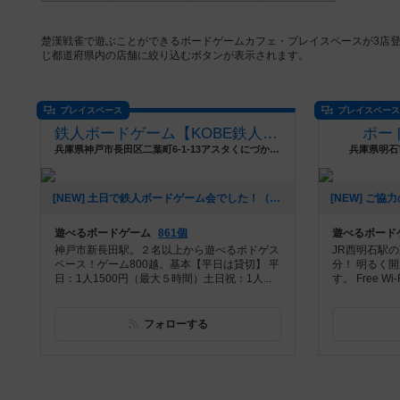
楚漢戦雀で遊ぶことができるボードゲームカフェ・プレイスペースが3店
じ都道府県内の店舗に絞り込むボタンが表示されます。
プレイスペース
プレイスペー
鉄人ボードゲーム【KOBE鉄人三国志ギャラリー】
ボー
兵庫県神戸市長田区二葉町6-1-13アスタくにづか6番館東棟1階
兵庫県明石市
[NEW] 土日で鉄人ボードゲーム会でした！（2026年04月07日 21時31分）
遊べるボードゲーム
861個
遊べるボード
神戸市新長田駅。２名以上から遊べるボドゲス
JR西明石駅
ペース！ゲーム800越。基本【平日は貸切】 平
分！ 明るく
日：1人1500円（最大５時間）土日祝：1人...
す。 Free 
フォローする