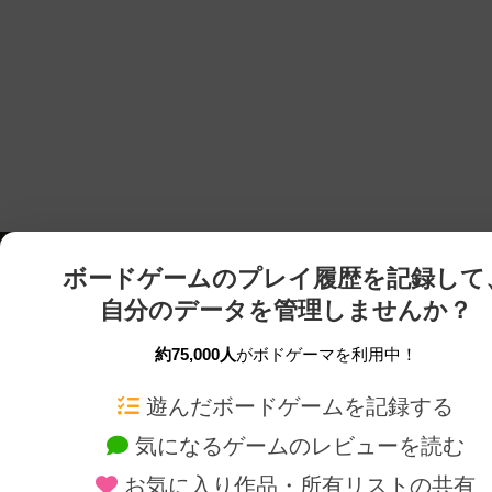
ボードゲームのプレイ履歴を記録して
自分のデータを管理しませんか？
約75,000人
がボドゲーマを利用中！
ボドゲーマTOP
ボードゲーム通販
遊んだボードゲームを記録する
気になるゲームのレビューを読む
ボードゲームを検索する
新作・再入荷情報
お気に入り作品・所有リストの共有
ボードゲームの新着レビュー
定番ボードゲームの通販