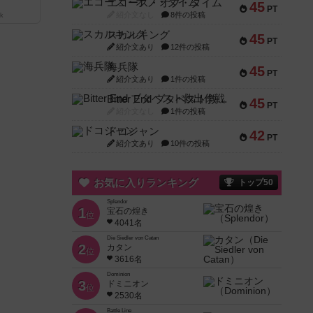
エコーズ・オブ・タイム
45
PT
紹介文なし
8件の投稿
k
スカルキング
45
PT
紹介文あり
12件の投稿
海兵隊
45
PT
紹介文あり
1件の投稿
Bitter End ブタペスト救出作戦
45
PT
紹介文なし
1件の投稿
ドコジャン
42
PT
紹介文あり
10件の投稿
お気に入りランキング
トップ50
Splendor
1
宝石の煌き
位
4041名
Die Siedler von Catan
2
カタン
位
3616名
Dominion
3
ドミニオン
位
2530名
Battle Line