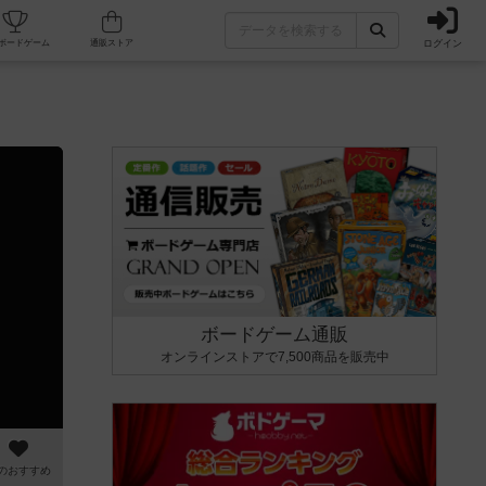
ログイン
カフェ/店舗
人気ボードゲーム
通販ストア
ボードゲーム通販
オンラインストアで7,500商品を販売中
のおすすめ