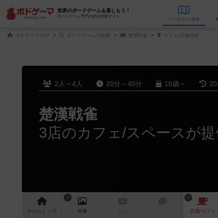
世界のボードゲームを楽しもう！
ボードゲーム専門の総合情報サイト
データベース
検
ボドゲーマTOP
ボードゲームの検索
楚漢戦雀
カフェ/店舗情報
2人～4人
20分～40分
10歳～
2
楚漢戦雀
3店のカフェ/スペースが提
4
3
ゲーム
トップ
画像
動画
レビュー
店舗/
カフェ