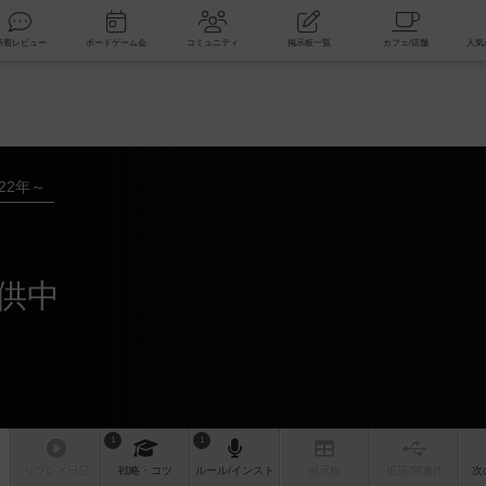
索
新着レビュー
ボードゲーム会
コミュニティ
掲示板一覧
022年～
供中
1
1
リプレイ
日記
戦略
・コツ
ルール
/インスト
掲示板
拡張/関連
作
次